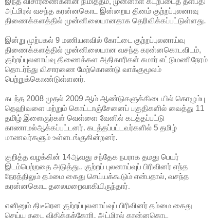
இந்த விசாரணைகளின் நிமித்தம், முன்னாள் கடற்படைத் தளபதி
அட்மிரல் வசந்த கரன்னகொட இன்றைய தினம்
குற்றப்புலனாவு
திணைக்களத்தில் முன்னிலையானதாக தெரிவிக்கப்பட்டுள்ளது.
இன்று முற்பகல் 9 மணியளவில் கோட்டை குற்றப்புலனாய்வு
திணைக்களத்தில் முன்னிலையான வசந்த கரன்னகொடவிடம்,
குற்றப்புலனாய்வு திணைக்கள அதிகாரிகள் சுமார் எட்டுமணிநேரம்
தொடர்ந்து விசாரணை மேற்கொண்டு வாக்குமூலம்
பெற்றுக்கொண்டுள்ளனர்.
கடந்த 2008 முதல் 2009 ஆம் ஆண்டுகளுக்கிடையில் கொழும்பு
தெஹிவளை மற்றும் கொட்டாஞ்சேனைப் பகுதிகளில் வைத்து 11
தமிழ் இளைஞர்கள் வெள்ளை வேனில் கடத்தப்பட்டு
காணாமல்ஆக்கப்பட்டனர். கடத்தப்பட்டவர்களில் 5 தமிழ்
மாணவர்களும் உள்ளடங்குகின்றனர்.
குறித்த வழக்கின் 14ஆவது சந்தேக நபராக தமது பெயர்
இடம்பெற்றதை அடுத்து,, குற்றப் புலனாய்வுப் பிரிவினர் எந்த
நேரத்திலும் தம்மை கைது செய்யக்கூடும் என்பதால், வசந்த
கரன்னகொட தலைமறைவாகியிருந்தார்.
எனினும் திடீரென குற்றப்புலனாய்வுப் பிரிவினர் தம்மை கைது
செய்ய தடை விதிக்கக்கோரி, அட்மிரல் கரன்னகொட