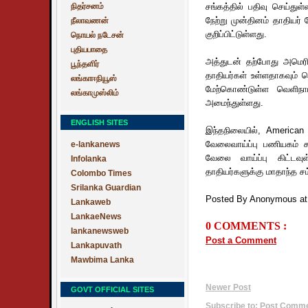
நிதர்சனம்
சங்கத்தில் பதிவு செய்த
நேற்று முன்தினம் தாதியர
நீலாவணன்
குறிப்பிட்டுள்ளது.
நொயல் நடேசன்
புதியபாதை
அத்துடன் தற்போது அமெரிக
பூந்தளிர்
தாதியர்கள் உள்ளதாகவும்
லங்காஈநியூஸ்
மேற்கொண்டுள்ள வெளிநாட
லங்காமுஸ்லிம்
அமைந்துள்ளது.
ENGLISH SITES
இந்தநிலையில், American
வேலைவாய்ப்பு பணியகம் ச
e-lankanews
வேலை வாய்ப்பு கிட்ட
Infolanka
தாதியர்களுக்கு மாதாந்த ச
Colombo Times
Srilanka Guardian
Posted By Anonymous
a
Lankaweb
LankaeNews
0 COMMENTS :
lankanewsweb
Post a Comment
Lankapuvath
Mawbima Lanka
Newer Post
GOVT OFFICIAL SITES
Subscribe to:
Post Commen