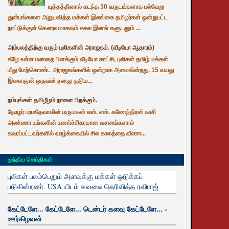
யுத்தத்தினால் கடந்த 30 வருடங்களாக பல்வேறு
துன்பங்களை அனுபவித்த மக்கள் இலங்கை தமிழர்கள் ஒன்றுபட்ட
நாட்டுக்குள் கௌரவமாகவும் சகல இனங் களுடனும் ...
அம்பலத்திற்கு வரும் புலிகளின் அராஜகம். (வீடியோ ஆதாரம்)
கீழே உள்ள மனதை பிளக்கும் வீடியோ காட்சி, புலிகள் தமிழ் மக்கள்
மீது மேற்கொண்ட அராஜகங்களில் ஒன்றாக அமைகின்றது. 15 வயது
இளைஞன் ஒருவன் தனது குடும...
நம்புங்கள் தமிழீழம் நாளை பிறக்கும்.
தோழர் பரமதேவாவின் மருமகன் எஸ். எஸ். கணேந்திரன் காசி
அண்ணா உங்களின் உணர்ச்சிகரமான வசனங்களால்
கவரப்பட்டவர்களில் வாழ்க்கையில் சில காலத்தை வீணா...
முந்திய செய்திகள்
புலிகள் பலம்பெறும் அளவுக்கு மக்கள் ஒடுக்கப்-
படுகின்றனர். USA யிடம் கவலை தெரிவித்த ரவிராஜ்
கேட்டேளே... கேட்டேளே... டென்டர் களவு கேட்டேளே... -
ஊர்கிழவன்