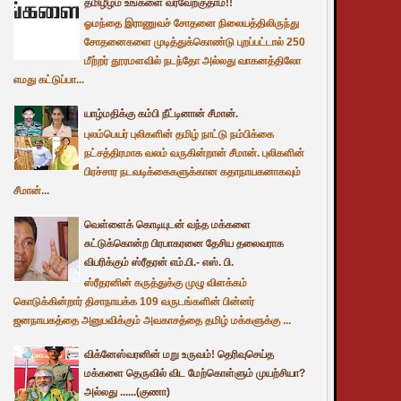
தமிழீழம் உங்களை வரவேற்குதாம்!!
ஓமந்தை இராணுவச் சோதனை நிலையத்திலிருந்து
சோதனைகளை முடித்துக்கொண்டு புறப்பட்டால் 250
மீற்றர் தூரமளவில் நடந்தோ அல்லது வாகனத்திலோ
எமது கட்டுப்பா...
யாழ்மதிக்கு கம்பி நீட்டினான் சீமான்.
புலம்பெயர் புலிகளின் தமிழ் நாட்டு நம்பிக்கை
நட்சத்திரமாக வலம் வருகின்றான் சீமான். புலிகளின்
பிரச்சார நடவடிக்கைகளுக்கான கதாநாயகனாகவும்
சீமான்...
வெள்ளைக் கொடியுடன் வந்த மக்களை
சுட்டுக்கொன்ற பிரபாகரனை தேசிய தலைவராக
விபரிக்கும் ஸ்ரீதரன் எம்.பி.- எஸ். பி.
ஸ்ரீதரனின் கருத்துக்கு முழு விளக்கம்
கொடுக்கின்றார் திசாநாயக்க 109 வருடங்களின் பின்னர்
ஜனநாயகத்தை அனுபவிக்கும் அவகாசத்தை தமிழ் மக்களுக்கு ...
விக்னேஸ்வரனின் மறு உருவம்! தெரிவுசெய்த
மக்களை தெருவில் விட மேற்கொள்ளும் முயற்சியா?
அல்லது ......(குணா)