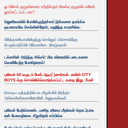
ஓ பிளேக் குழுவினரை சந்திக்கும் ரிஎன்ஏ குழுவில் சுரேஸ்
ஓரம்கட்டப்பட்டாரா?
ஜெனிவாவில் போலிக்குற்றச்சாட்டுக்களை தகர்க்க
தயாராகவே செல்கின்றோம், மஹிந்த சமரசிங்க.
பிரித்தானியாவிலிருந்து செல்லும் அம்சாவிற்கு
பெருமெடுப்பில் பிரியாவிடை நிகழ்வுகள்.
டக்ளசின் அடுத்த சிக்சர்! மிக விரைவில் படைகளை
வெளியேற்ற போகிறாராம்!
புலிகள் 60 வருடம் போர்-ஆடி(ட்)னார்கள். சுவிஸ் CITY
BOYS க்கு சொல்லிக்கொடுக்கப்பட்ட கதை இது. பீமன்
கொடிய யுத்தத்தில் வடகிழக்கில் நிரந்தர
அங்கவீனர்களானோரின் அனுபவங்கள்.
புலிகள் மேற்கொண்ட மனித உரிமை மீறல்கள் தொடர்பாக
ஏன் பேசுவதிலை. சீறுகிறார் சம்பிக்க
போர்குற்றம் என்ற மொத்த வியாபாரத்தின் பங்காளிகள்