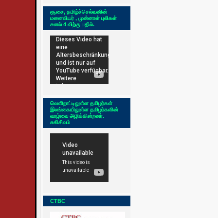
சூசை, தமிழ்ச்செல்வனின்
மனைவியர் , முன்னாள் புலிகள்
சனல் 4 விற்கு பதில்.
வெளிநாட்டிலுள்ள தமிழர்கள்
இலங்கையிலுள்ள தமிழர்களின்
வாழ்வை அழிக்கின்றனர்.
சுகிசிவம்
CTBC