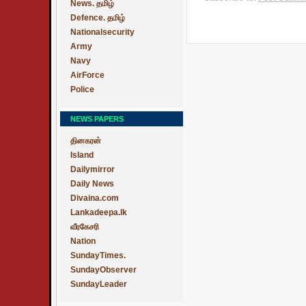
News. தமிழ்
Defence. தமிழ்
Nationalsecurity
Army
Navy
AirForce
Police
NEWS PAPERS
தினகரன்
Island
Dailymirror
Daily News
Divaina.com
Lankadeepa.lk
வீரகேசரி
Nation
SundayTimes.
SundayObserver
SundayLeader