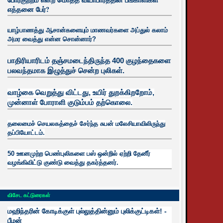
எத்தனை பேர்?
யாழ்பாணத்து ஆசான்களையும் மாணவர்களை அப்துல் கலாம்
அமர வைத்து என்ன சொன்னார்?
பாதிரியாரிடம் தஞ்சமடைந்திருந்த 400 குழந்தைகளை
பலவந்தமாக இழுத்துச் சென்ற புலிகள்.
வாழ்கை வெறுத்து விட்டது, உயிர்
துறக்கிறறோம்,
முன்னாள் போராளி குடும்பம் தற்கொலை.
தலைமைச் செயலகத்தைச் சேர்ந்த சுபன் மலேசியாவிலிருந்து
தப்பியோட்டம்.
50 ஊனமுற்ற பெண்புலிகளை பஸ் ஒன்றில் ஏற்றி தேனீர்
வழங்கிவிட்டு குண்டு வைத்து தகர்த்தனர்.
விசேட கட்டுரைகள்
மஹிந்தரின் கோடிக்குள் புல்லுத்தின்னும் புலிக்குட்டிகள்! -
பீமன்