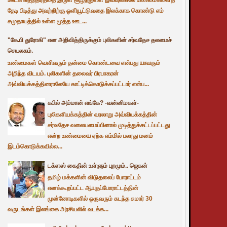
தேடி பிடித்து அவற்றிற்கு ஓளியூட்டுவதை இலக்காக கொண்டு எம்
சமுதாயத்தில் உள்ள மூத்த ஊட...
"கே.பி துரோகி" என அறிவித்திருக்கும் புலிகளின் சர்வதேச தலமைச்
செயலகம்.
உண்மைகள் வெளிவரும் தன்மை கொண்டவை என்பது யாவரும்
அறிந்த விடயம். புலிகளின் தலைவர் பிரபாகரன்
அவ்வியக்கத்தினராலேயே காட்டிக்கொடுக்கப்பட்டார் என்ப...
கபில் அம்மான் எங்கே? -வன்னிமகள்-
புலிகளியக்கத்தின் வரலாறு அவ்வியக்கத்தின்
சர்வதேச வலையமைப்பினால் முடித்துக்கட்டப்பட்டது
என்ற உண்மையை ஏற்க எம்மில் பலரது மனம்
இடம்கொடுக்கவில்ல...
டக்ளஸ் கைதின் உள்ளும் புறமும்.. ஜெகன்
தமிழ் மக்களின் விடுதலைப் போராட்டம்
எனக்கூறப்பட்ட ஆயுதப்போராட்டத்தின்
முன்னோடிகளில் ஒருவரும் கடந்த சுமார் 30
வருடங்கள் இலங்கை அரசியலில் வடக்க...