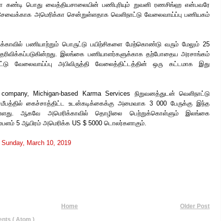
ுள்ள கண்டி பொது வைத்தியசாலையின் பணிபுரியும் றுவனி ரணசிங்ஹ என்பவரே
் சேவைக்காக அமெரிக்கா சென்றுள்ளதாக வெளிநாட்டு வேலைவாய்ப்பு பணியகம்
்காவில் பணியாற்றும் பொருட்டு பயிற்சிகளை மேற்கொண்டு வரும் மேலும் 25
 தெரிவிக்கப்படுகின்றது. இலங்கை பணியாளர்களுக்காக தற்போதைய அரசாங்கம்
்டு வேலைவாய்ப்பு அபிவிருத்தி வேலைத்திட்டத்தின் ஒரு கட்டமாக இது
 company, Michigan-based Karma Services நிறுவனத்துடன் வெளிநாட்டு
மீபத்தில் கைச்சாத்திட்ட உடன்கடிக்கைக்கு அமைவாக 3 000 பேருக்கு இந்த
வுள்ளது. ஆகவே அமெரிக்காவில் தொழிலை பெற்றுக்கொள்ளும் இலங்கை
ம்பளம் 5 ஆயிரம் அமெரிக்க US $ 5000 டொலர்களாகும்.
t
Sunday, March 10, 2019
Home
Older Post
ts ( Atom )