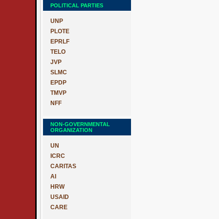
POLITICAL PARTIES
UNP
PLOTE
EPRLF
TELO
JVP
SLMC
EPDP
TMVP
NFF
NON-GOVERNMENTAL
ORGANIZATION
UN
ICRC
CARITAS
AI
HRW
USAID
CARE