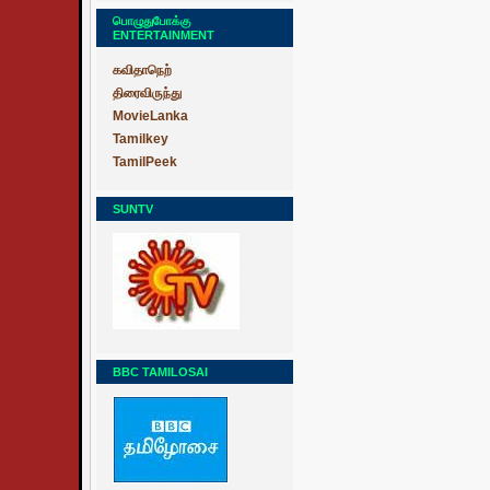
பொழுதுபோக்கு
ENTERTAINMENT
கவிதாநெற்
திரைவிருந்து
MovieLanka
Tamilkey
TamilPeek
SUNTV
BBC TAMILOSAI