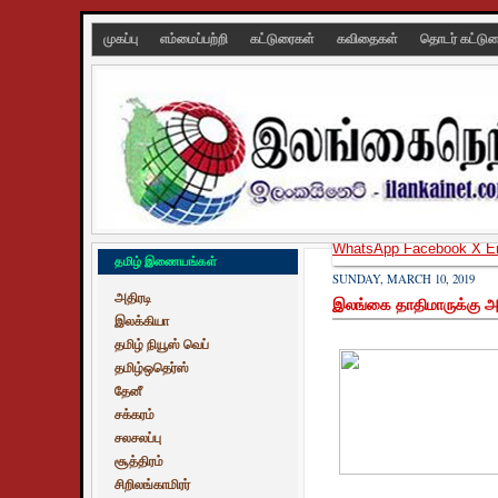
முகப்பு
எம்மைப்பற்றி
கட்டுரைகள்
கவிதைகள்
தொடர் கட்டு
WhatsApp
Facebook
X
E
தமிழ் இணையங்கள்
SUNDAY, MARCH 10, 2019
அதிரடி
இலங்கை தாதிமாருக்கு அ
இலக்கியா
தமிழ் நியூஸ் வெப்
தமிழ்ஒதெர்ஸ்
தேனீ
சக்கரம்
சலசலப்பு
சூத்திரம்
சிறிலங்காமிரர்