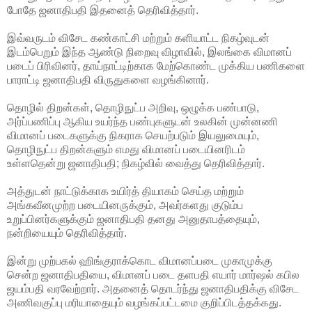
போதே ஜனாதிபதி இதனைத் தெரிவித்தார்.
இவ்வருடம் விசேட
கண்காட்சி மற்றும் களியாட்ட நிகழ்வுடன்
இடம்பெறும் இந்த ஆண்டு நிறைவு விழாவில், இலங்கை விமானப்
படைப் பிரிவினர், தாய்நாட்டிற்காக மேற்கொண்ட முக்கிய பணிகளை
பாராட்டி ஜனாதிபதி விருதுகளை வழங்கினார்.
தொழில் திறன்கள், தொழிநுட்ப அறிவு, ஒழுக்க பண்பாடு,
அர்ப்பணிப்பு ஆகிய உயர்ந்த பண்புகளுடன் உலகின் முன்னணி
விமானப் படைகளுக்கு நிகராக செயற்படும் இயலுமையும்,
தொழிநுட்ப திறன்களும் எமது விமானப் படையினரிடம்
உள்ளதென்று ஜனாதிபதி; நிகழ்வில் வைத்து தெரிவித்தார்.
அத்துடன் நாட்டுக்காக உயிர்த் தியாகம் செய்த மற்றும்
அங்கவீனமுற்ற படையினருக்கும், அவர்களது குடும்ப
உறுப்பினர்களுக்கும் ஜனாதிபதி தனது அனுதாபத்தையும்,
நன்றியையும் தெரிவித்தார்.
இன்று முற்பகல் ஹிங்குராக்கொட விமானப்படை முகாமுக்கு
சென்ற ஜனாதிபதியை, விமானப் படை தளபதி எயார் மார்ஷல் கபில
ஜயம்பதி வரவேற்றார். அதனைத் தொடர்ந்து ஜனாதிபதிக்கு விசேட
அணிவகுப்பு மரியாதையும் வழங்கப்பட்டமை குறிப்பிடத்தக்கது.