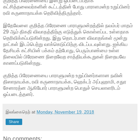
குறித்த பிரேரணையை இன்று ஒப்படைப்பதாக
கட்சித்தலைவர்களின் கூட்டத்தின் போது பாராளமன்ற உறுப்பினர்
ரவி கருணாநாயக்க
தெரிவித்திருந்தார்.
இதேவேளை குறித்த பிரேரணை பாராளுமன்றத்தில் நவம்பர் மாதம்
29 ஆம் திகதி விவாதத்திற்கு எடுத்துக் கொள்ளப்பட உள்ளதாக
தெரிவிக்கப்படுகின்றது. இது தொடர்பான விவாதங்கள் மூன்று
நாட்கள் இடம்பெற்று வாக்கெடுப்பிற்கு விடப்படவுள்ளது. ஐக்கிய
தேசியக் கட்சியின் பக்கம் தற்போது, பெரும்பாண்மை உள்ள
நிலையில் பிரேரணை நிறைவேற சாத்தியக்கூறுகள் நிறையவே
காணப்படுகின்றது.
குறித்த பிரேரணையை பாராளுமன்ற உறுப்பினர்களான நவின்
திஸாநாயக்க, ரவி கருணாநாயக்க, ஹெக்டர் அப்புஹாமி, சதுர
சேனாரத்ன ஆகியோர் பாராளுமன்ற பொதுச் செயலாளரிடம்
ஒப்படைத்தனர்.
இலங்கைநெற்
at
Monday, November 19, 2018
Share
No comments: