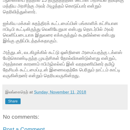
ஆணையை தந்தால் 13 திருத்தத்தின் ஊடான அரசியல் தீர்வுக்கு
மத்திய அரசிற்கு அவர் அழுத்தம் கொடுப்பார் என்றும்
தெரிவித்துள்ளார்.
ஐக்கிய மக்கள் சுதந்திரக் கூட்டமைப்பின் பங்காளிக் கட்சியான
ஈபிடிபி கூட்டிலிருந்து வெளியேறுமா என்பது தொடர்பில் அவர்
வெளிப்படையாக இதுவரை எக்கருத்தும் கூறவில்லை என்பது
இங்கு குறிப்பிடத்தக்கதாகும்.
அத்துடன், வடகிழக்கில் கூட்டு ஒன்றினை அமைப்பதற்கு டக்ளஸ்
மேற்கொண்டிருந்த முயற்சிகள் தோல்விகண்டுள்ளது என்றும்,
அதற்கான காரணம் ஈபிஆர்எல்எப் இன் வரதரணியினர் தமிழ்
தேசியக் கூட்டமைப்புடன் இணைவதற்கே பெரிதும் நாட்டம் காட்டி
வருகின்றனர் என்றும் தெரியவருகின்றது.
இலங்கைநெற்
at
Sunday, November 11, 2018
Share
No comments:
Post a Comment