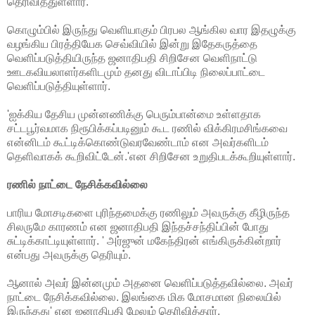
தெரிவித்துள்ளார்.
கொழும்பில் இருந்து வெளியாகும் பிரபல ஆங்கில வார இதழுக்கு
வழங்கிய பிரத்தியேக செவ்வியில் இன்று இதேகருத்தை
வெளிப்படுத்தியிருந்த ஜனாதிபதி சிறிசேன வெளிநாட்டு
ஊடகவியலாளர்களிடமும் தனது விடாப்பிடி நிலைப்பாட்டை
வெளிப்படுத்தியுள்ளார்.
'ஐக்கிய தேசிய முன்னணிக்கு பெரும்பான்மை உள்ளதாக
சட்டபூர்வமாக நிரூபிக்கப்படினும் கூட ரணில் விக்கிரமசிங்கவை
என்னிடம் கூட்டிக்கொண்டுவரவேண்டாம் என அவர்களிடம்
தெளிவாகக் கூறிவிட்டேன்.'என சிறிசேன உறுதிபடக்கூறியுள்ளார்.
ரணில் நாட்டை நேசிக்கவில்லை
பாரிய மோசடிகளை புரிந்தமைக்கு ரணிலும் அவருக்கு கீழிருந்த
சிலருமே காரணம் என ஜனாதிபதி இந்தச்சந்திப்பின் போது
சுட்டிக்காட்டியுள்ளார். ' அர்ஜுன் மகேந்திரன் எங்கிருக்கின்றார்
என்பது அவருக்கு தெரியும்.
ஆனால் அவர் இன்னமும் அதனை வெளிப்படுத்தவில்லை. அவர்
நாட்டை நேசிக்கவில்லை. இலங்கை மிக மோசமான நிலையில்
இருந்தது' என ஜனாதிபதி மேலும் தெரிவித்தார்.