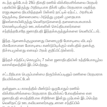
கடந்த ஒக்டோபர் 26ம் திகதி ரணில் விக்கிரமசிங்கவை பிரதமர்
பதவியில் இருந்து அதிரடியாக நீக்கி புதிய பிரதமராக மஹிந்த
ராஜபக்ஷவை நியமித்ததன் பின்னர் நாட்டில் ஏற்பட்ட அரசியல்
நெருக்கடி நிலைமையை அடுத்து முதன் முறையாக
இலங்கையிலிருந்து
வெளிநாடுகளைத் தலைமையகமாகக்
கொண்டியங்கும் ஊடகங்களின் செய்தியாளர்களை
சந்தித்தபோதே ஜனாதிபதி இந்தக்கருத்துக்களை வெளியிட்டார்.
இந்த ஆணைக்குழுவானது பிணைமுறி மோசடியை விடவும்
மிகமோசமான மோசடியை கண்டுபிடிக்கும் என்பதில் தனக்கு
நிச்சயமுள்ளது எனவும் அவர் குறிப்பிட்டுள்ளார்.
இந்தச் சந்திப்பு கொழும்பு 7 உள்ள ஜனாதிபதியின் உத்தியோகபூர்வ
வாசஸ்தலத்தில் இடம்பெற்றது.
சட்டரீதியாக பெரும்பான்மை நிரூபிக்கப்படினும் ரணிலை பிரதமராக
நியமிக்கமாட்டேன்
தன்னுடைய காலத்தில் மீண்டும் ஒருபோதும் ரணில்
விக்கிரமசிங்கவை பிரதமராக நியமிக்கப் போவதில்லை என
ஜனாதிபதி மைத்திரிபால சிறிசேன இன்று முற்பகல் இடம்பெற்ற
வெளிநாட்டு ஊடகவியலாளர்களுடனான சந்திப்பில்