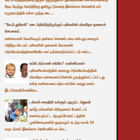
தேடி பிடித்து அவற்றிற்கு ஓளியூட்டுவதை இலக்காக கொண்டு எம்
சமுதாயத்தில் உள்ள மூத்த ஊட...
"கே.பி துரோகி" என அறிவித்திருக்கும் புலிகளின் சர்வதேச தலமைச்
செயலகம்.
உண்மைகள் வெளிவரும் தன்மை கொண்டவை என்பது யாவரும்
அறிந்த விடயம். புலிகளின் தலைவர் பிரபாகரன்
அவ்வியக்கத்தினராலேயே காட்டிக்கொடுக்கப்பட்டார் என்ப...
கபில் அம்மான் எங்கே? -வன்னிமகள்-
புலிகளியக்கத்தின் வரலாறு அவ்வியக்கத்தின்
சர்வதேச வலையமைப்பினால் முடித்துக்கட்டப்பட்டது
என்ற உண்மையை ஏற்க எம்மில் பலரது மனம்
இடம்கொடுக்கவில்ல...
டக்ளஸ் கைதின் உள்ளும் புறமும்.. ஜெகன்
தமிழ் மக்களின் விடுதலைப் போராட்டம்
எனக்கூறப்பட்ட ஆயுதப்போராட்டத்தின்
முன்னோடிகளில் ஒருவரும் கடந்த சுமார் 30
வருடங்கள் இலங்கை அரசியலில் வடக்க...