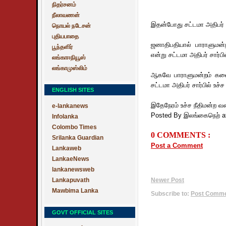
நிதர்சனம்
நீலாவணன்
இதன்போது சட்டமா அதிபர் சா
நொயல் நடேசன்
புதியபாதை
ஜனாதிபதியால் பாராளுமன்ற
பூந்தளிர்
என்று சட்டமா அதிபர் சார்பில
லங்காஈநியூஸ்
லங்காமுஸ்லிம்
ஆகவே பாராளுமன்றம் கலைக்
சட்டமா அதிபர் சார்பில் உச்ச
ENGLISH SITES
இதேநேரம் உச்ச நீதிமன்ற வள
e-lankanews
Posted By இலங்கைநெற்
a
Infolanka
Colombo Times
0 COMMENTS :
Srilanka Guardian
Post a Comment
Lankaweb
LankaeNews
lankanewsweb
Lankapuvath
Newer Post
Mawbima Lanka
Subscribe to:
Post Commen
GOVT OFFICIAL SITES