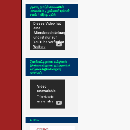
சூசை, தமிழ்ச்செல்வனின்
மனைவியர் , முன்னாள் புலிகள்
சனல் 4 விற்கு பதில்.
வெளிநாட்டிலுள்ள தமிழர்கள்
இலங்கையிலுள்ள தமிழர்களின்
வாழ்வை அழிக்கின்றனர்.
சுகிசிவம்
CTBC