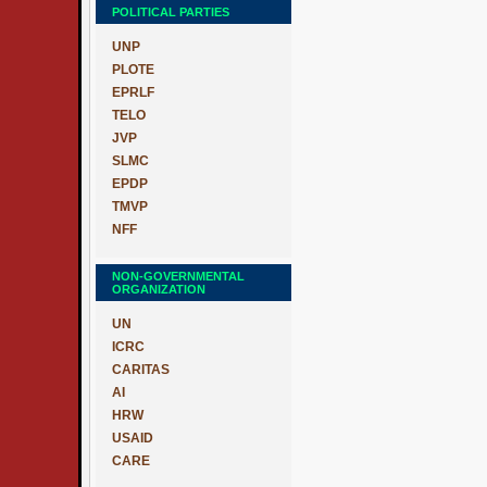
POLITICAL PARTIES
UNP
PLOTE
EPRLF
TELO
JVP
SLMC
EPDP
TMVP
NFF
NON-GOVERNMENTAL
ORGANIZATION
UN
ICRC
CARITAS
AI
HRW
USAID
CARE