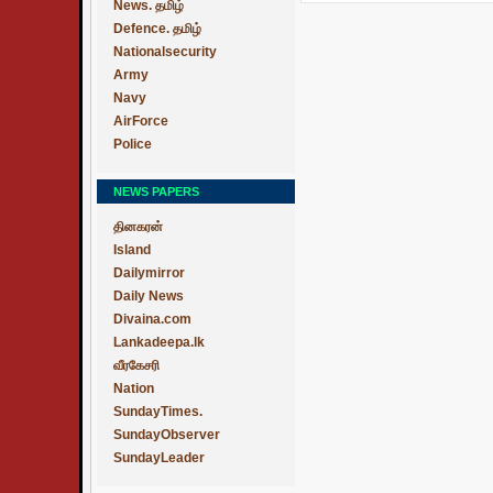
News. தமிழ்
Defence. தமிழ்
Nationalsecurity
Army
Navy
AirForce
Police
NEWS PAPERS
தினகரன்
Island
Dailymirror
Daily News
Divaina.com
Lankadeepa.lk
வீரகேசரி
Nation
SundayTimes.
SundayObserver
SundayLeader