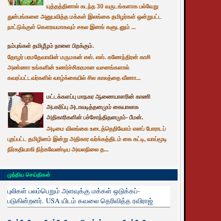
யுத்தத்தினால் கடந்த 30 வருடங்களாக பல்வேறு
துன்பங்களை அனுபவித்த மக்கள் இலங்கை தமிழர்கள் ஒன்றுபட்ட
நாட்டுக்குள் கௌரவமாகவும் சகல இனங் களுடனும் ...
நம்புங்கள் தமிழீழம் நாளை பிறக்கும்.
தோழர் பரமதேவாவின் மருமகன் எஸ். எஸ். கணேந்திரன் காசி
அண்ணா உங்களின் உணர்ச்சிகரமான வசனங்களால்
கவரப்பட்டவர்களில் வாழ்க்கையில் சில காலத்தை வீணா...
மட்டக்களப்பு மாநகர ஆணையாளரின் காணி
அபகரிப்பு அடாவடித்தனமும் கையாலாக
அதிகாரிகளின் பச்சோந்திதனமும்- பீமன்.
அடிமை விலங்கை உடைத்தெறிவோம் எனப் போராடப்
புறப்பட்ட தமிழினம் இன்று அதிகார வர்க்கத்திடம் கை கட்டி, வாய்மூடி
நிர்கதியாகி நிற்கவேண்டிய அவலநிலை த...
முந்திய செய்திகள்
புலிகள் பலம்பெறும் அளவுக்கு மக்கள் ஒடுக்கப்-
படுகின்றனர். USA யிடம் கவலை தெரிவித்த ரவிராஜ்