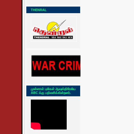
THENRAL
முன்னாள் புலிகள் ஆவுஸ்திரேலிய
ABC க்கு பதிலளிக்கின்றனர்.