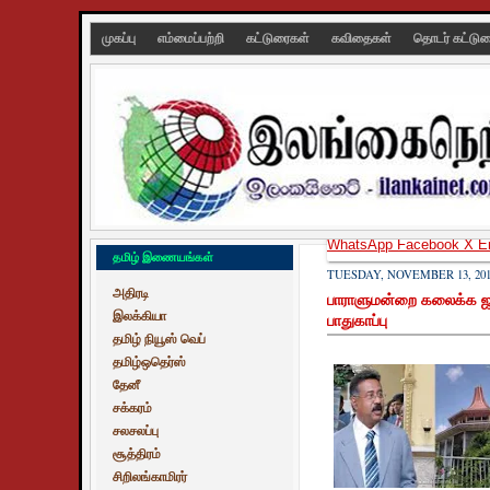
முகப்பு
எம்மைப்பற்றி
கட்டுரைகள்
கவிதைகள்
தொடர் கட்டு
WhatsApp
Facebook
X
E
தமிழ் இணையங்கள்
TUESDAY, NOVEMBER 13, 20
அதிரடி
பாராளுமன்றை கலைக்க ஜனாத
இலக்கியா
பாதுகாப்பு
தமிழ் நியூஸ் வெப்
தமிழ்ஒதெர்ஸ்
தேனீ
சக்கரம்
சலசலப்பு
சூத்திரம்
சிறிலங்காமிரர்