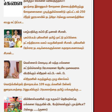
தமிழீழம் உங்களை வரவேற்குதாம்!!
ஓமந்தை இராணுவச் சோதனை நிலையத்திலிருந்து
சோதனைகளை முடித்துக்கொண்டு புறப்பட்டால் 250
மீற்றர் தூரமளவில் நடந்தோ அல்லது வாகனத்திலோ
எமது கட்டுப்பா...
யாழ்மதிக்கு கம்பி நீட்டினான் சீமான்.
புலம்பெயர் புலிகளின் தமிழ் நாட்டு நம்பிக்கை
நட்சத்திரமாக வலம் வருகின்றான் சீமான். புலிகளின்
பிரச்சார நடவடிக்கைகளுக்கான கதாநாயகனாகவும்
சீமான்...
வெள்ளைக் கொடியுடன் வந்த மக்களை
சுட்டுக்கொன்ற பிரபாகரனை தேசிய தலைவராக
விபரிக்கும் ஸ்ரீதரன் எம்.பி.- எஸ். பி.
ஸ்ரீதரனின் கருத்துக்கு முழு விளக்கம்
கொடுக்கின்றார் திசாநாயக்க 109 வருடங்களின் பின்னர்
ஜனநாயகத்தை அனுபவிக்கும் அவகாசத்தை தமிழ் மக்களுக்கு ...
விக்னேஸ்வரனின் மறு உருவம்! தெரிவுசெய்த
மக்களை தெருவில் விட மேற்கொள்ளும் முயற்சியா?
அல்லது ......(குணா)