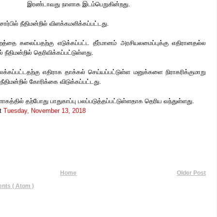
இரண்டாவது நாளாக இடம்பெறுகின்றது.
ர்பில் நீதிமன்றில்
விளக்கமளிக்கப்பட்டது.
த்தை கலைப்பதற்கு எடுக்கப்பட்ட தீர்மானம் அரசியலமைப்புக்கு எதிரானதல்ல
் நீதிமன்றில் தெரிவிக்கப்பட்டுள்ளது.
கப்பட்டதற்கு எதிராக தாக்கல் செய்யப்பட்டுள்ள மனுக்களை நிராகரிக்குமாறு
 நீதிமன்றில் கோரிக்கை விடுக்கப்பட்டது.
ாகத்தில் தற்போது பாதுகாப்பு பலப்படுத்தப்பட்டுள்ளதாக தெரிய வந்துள்ளது.
t
Tuesday, November 13, 2018
Home
Older Post
ts ( Atom )