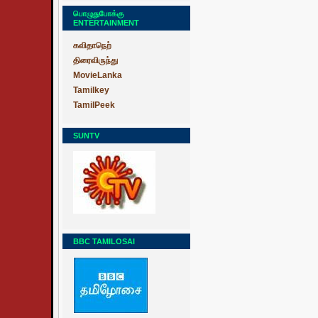
பொழுதுபோக்கு
ENTERTAINMENT
கவிதாநெற்
திரைவிருந்து
MovieLanka
Tamilkey
TamilPeek
SUNTV
BBC TAMILOSAI