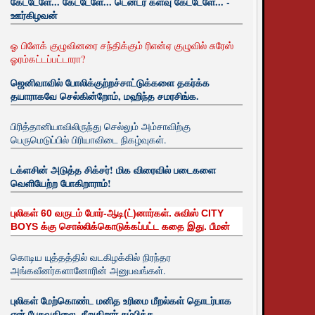
கேட்டேளே... கேட்டேளே... டென்டர் களவு கேட்டேளே... -
ஊர்கிழவன்
ஓ பிளேக் குழுவினரை சந்திக்கும் ரிஎன்ஏ குழுவில் சுரேஸ்
ஓரம்கட்டப்பட்டாரா?
ஜெனிவாவில் போலிக்குற்றச்சாட்டுக்களை தகர்க்க
தயாராகவே செல்கின்றோம், மஹிந்த சமரசிங்க.
பிரித்தானியாவிலிருந்து செல்லும் அம்சாவிற்கு
பெருமெடுப்பில் பிரியாவிடை நிகழ்வுகள்.
டக்ளசின் அடுத்த சிக்சர்! மிக விரைவில் படைகளை
வெளியேற்ற போகிறாராம்!
புலிகள் 60 வருடம் போர்-ஆடி(ட்)னார்கள். சுவிஸ் CITY
BOYS க்கு சொல்லிக்கொடுக்கப்பட்ட கதை இது. பீமன்
கொடிய யுத்தத்தில் வடகிழக்கில் நிரந்தர
அங்கவீனர்களானோரின் அனுபவங்கள்.
புலிகள் மேற்கொண்ட மனித உரிமை மீறல்கள் தொடர்பாக
ஏன் பேசுவதிலை. சீறுகிறார் சம்பிக்க