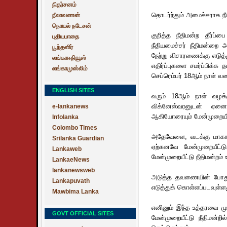
நிதர்சனம்
தொடர்ந்தும் அமைச்சராக நீடி
நீலாவணன்
நொயல் நடேசன்
குறித்த நீதிமன்ற தீர்ப
புதியபாதை
நீதியமைச்சர் நீதிமன்றை 
பூந்தளிர்
நேற்று விசாரணைக்கு எடுத
லங்காஈநியூஸ்
எதிர்ப்புகளை சமர்ப்பிக்
லங்காமுஸ்லிம்
செப்ரெம்பர் 18ஆம் நாள் வ
ENGLISH SITES
வரும் 18ஆம் நாள் வழக்க
விக்னேஸ்வரனுடன் ஏனை
e-lankanews
ஆகியோரையும் மேன்முறையீட்
Infolanka
Colombo Times
அதேவேளை, வடக்கு மாகாண
Srilanka Guardian
ஏற்கனவே மேன்முறையீட்டு
Lankaweb
மேன்முறையீட்டு நீதிமன்றம் 
LankaeNews
lankanewsweb
அடுத்த தவணையின் போது
Lankapuvath
எடுத்துக் கொள்ளப்படவுள்ள
Mawbima Lanka
எனினும் இந்த உத்தரவை மு
GOVT OFFICIAL SITES
மேன்முறையீட்டு நீதிமன்ற