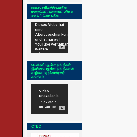
சூசை, தமிழ்ச்செல்வனின்
மனைவியர் , முன்னாள் புலிகள்
சனல் 4 விற்கு பதில்.
வெளிநாட்டிலுள்ள தமிழர்கள்
இலங்கையிலுள்ள தமிழர்களின்
வாழ்வை அழிக்கின்றனர்.
சுகிசிவம்
CTBC