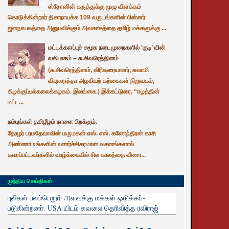
ஸ்ரீதரனின் கருத்துக்கு முழு விளக்கம்
கொடுக்கின்றார் திசாநாயக்க 109 வருடங்களின் பின்னர்
ஜனநாயகத்தை அனுபவிக்கும் அவகாசத்தை தமிழ் மக்களுக்கு ...
மட்டக்களப்புச் சமூக நடைமுறைகளில் ‘குடி’ யின்
வகிபாகம் – சு.சிவரெத்தினம்
(சு.சிவரெத்தினம், விரிவுரையாளர், சுவாமி
விபுலாநந்தா அழகியற் கற்கைகள் நிறுவகம்,
கிழக்குப்பல்கலைக்கழகம். இலங்கை.) இக்கட்டுரை, “ஈழத்தின்
மட்ட...
நம்புங்கள் தமிழீழம் நாளை பிறக்கும்.
தோழர் பரமதேவாவின் மருமகன் எஸ். எஸ். கணேந்திரன் காசி
அண்ணா உங்களின் உணர்ச்சிகரமான வசனங்களால்
கவரப்பட்டவர்களில் வாழ்க்கையில் சில காலத்தை வீணா...
முந்திய செய்திகள்
புலிகள் பலம்பெறும் அளவுக்கு மக்கள் ஒடுக்கப்-
படுகின்றனர். USA யிடம் கவலை தெரிவித்த ரவிராஜ்