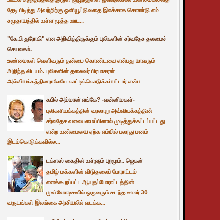
தேடி பிடித்து அவற்றிற்கு ஓளியூட்டுவதை இலக்காக கொண்டு எம்
சமுதாயத்தில் உள்ள மூத்த ஊட...
"கே.பி துரோகி" என அறிவித்திருக்கும் புலிகளின் சர்வதேச தலமைச்
செயலகம்.
உண்மைகள் வெளிவரும் தன்மை கொண்டவை என்பது யாவரும்
அறிந்த விடயம். புலிகளின் தலைவர் பிரபாகரன்
அவ்வியக்கத்தினராலேயே காட்டிக்கொடுக்கப்பட்டார் என்ப...
கபில் அம்மான் எங்கே? -வன்னிமகள்-
புலிகளியக்கத்தின் வரலாறு அவ்வியக்கத்தின்
சர்வதேச வலையமைப்பினால் முடித்துக்கட்டப்பட்டது
என்ற உண்மையை ஏற்க எம்மில் பலரது மனம்
இடம்கொடுக்கவில்ல...
டக்ளஸ் கைதின் உள்ளும் புறமும்.. ஜெகன்
தமிழ் மக்களின் விடுதலைப் போராட்டம்
எனக்கூறப்பட்ட ஆயுதப்போராட்டத்தின்
முன்னோடிகளில் ஒருவரும் கடந்த சுமார் 30
வருடங்கள் இலங்கை அரசியலில் வடக்க...