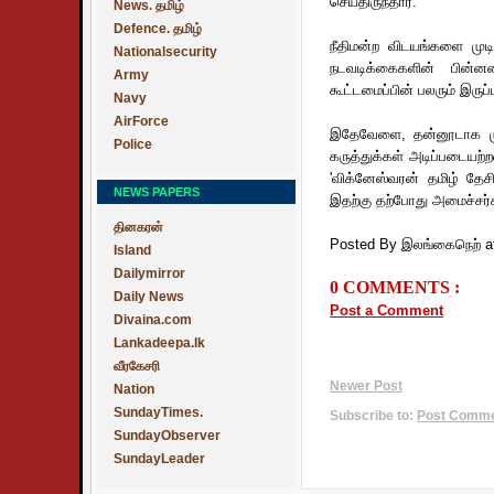
செய்திருந்தார்.
News. தமிழ்
Defence. தமிழ்
நீதிமன்ற விடயங்களை முட
Nationalsecurity
நடவடிக்கைகளின் பின்னண
Army
கூட்டமைப்பின் பலரும் இருப்
Navy
AirForce
இதேவேளை, தன்னூடாக முதல
Police
கருத்துக்கள் அடிப்படையற
'விக்னேஸ்வரன் தமிழ் தேசி
NEWS PAPERS
இதற்கு தற்போது அமைச்சர்
தினகரன்
Posted By இலங்கைநெற்
a
Island
Dailymirror
0 COMMENTS :
Daily News
Post a Comment
Divaina.com
Lankadeepa.lk
வீரகேசரி
Newer Post
Nation
SundayTimes.
Subscribe to:
Post Commen
SundayObserver
SundayLeader