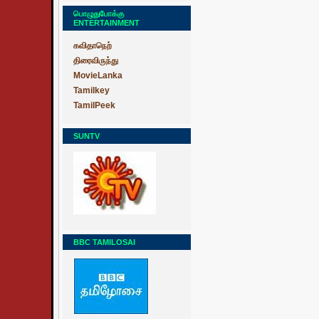
பொழுதுபோக்கு
ENTERTAINMENT
கவிதாநெற்
திரைவிருந்து
MovieLanka
Tamilkey
TamilPeek
SUNTV
BBC TAMILOSAI