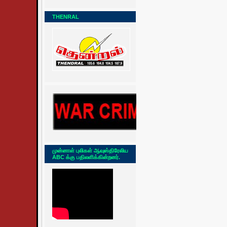
THENRAL
முன்னாள் புலிகள் ஆவுஸ்திரேலிய
ABC க்கு பதிலளிக்கின்றனர்.