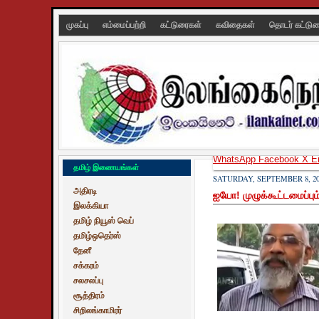
முகப்பு
எம்மைப்பற்றி
கட்டுரைகள்
கவிதைகள்
தொடர் கட்டு
WhatsApp
Facebook
X
E
தமிழ் இணையங்கள்
SATURDAY, SEPTEMBER 8, 20
அதிரடி
ஐயோ! முழுக்கூட்டமைப்பும்
இலக்கியா
தமிழ் நியூஸ் வெப்
தமிழ்ஒதெர்ஸ்
தேனீ
சக்கரம்
சலசலப்பு
சூத்திரம்
சிறிலங்காமிரர்