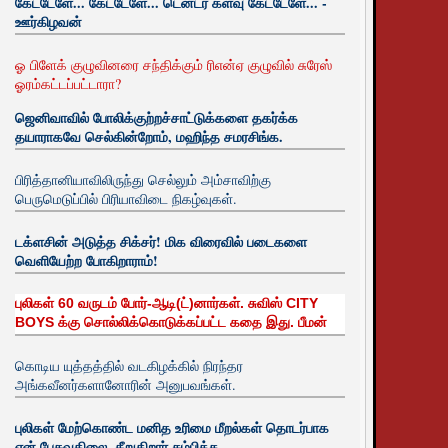
கேட்டேளே... கேட்டேளே... டென்டர் களவு கேட்டேளே... -
ஊர்கிழவன்
ஓ பிளேக் குழுவினரை சந்திக்கும் ரிஎன்ஏ குழுவில் சுரேஸ்
ஓரம்கட்டப்பட்டாரா?
ஜெனிவாவில் போலிக்குற்றச்சாட்டுக்களை தகர்க்க
தயாராகவே செல்கின்றோம், மஹிந்த சமரசிங்க.
பிரித்தானியாவிலிருந்து செல்லும் அம்சாவிற்கு
பெருமெடுப்பில் பிரியாவிடை நிகழ்வுகள்.
டக்ளசின் அடுத்த சிக்சர்! மிக விரைவில் படைகளை
வெளியேற்ற போகிறாராம்!
புலிகள் 60 வருடம் போர்-ஆடி(ட்)னார்கள். சுவிஸ் CITY
BOYS க்கு சொல்லிக்கொடுக்கப்பட்ட கதை இது. பீமன்
கொடிய யுத்தத்தில் வடகிழக்கில் நிரந்தர
அங்கவீனர்களானோரின் அனுபவங்கள்.
புலிகள் மேற்கொண்ட மனித உரிமை மீறல்கள் தொடர்பாக
ஏன் பேசுவதிலை. சீறுகிறார் சம்பிக்க