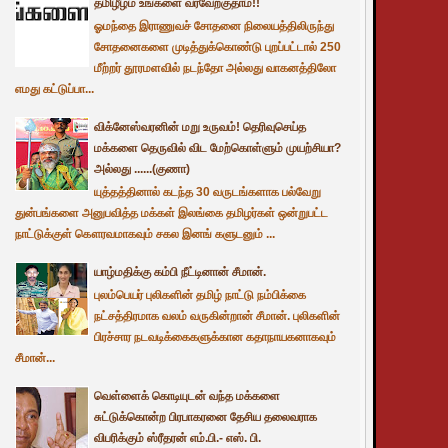
தமிழீழம் உங்களை வரவேற்குதாம்!!
ஓமந்தை இராணுவச் சோதனை நிலையத்திலிருந்து
சோதனைகளை முடித்துக்கொண்டு புறப்பட்டால் 250
மீற்றர் தூரமளவில் நடந்தோ அல்லது வாகனத்திலோ
எமது கட்டுப்பா...
விக்னேஸ்வரனின் மறு உருவம்! தெரிவுசெய்த
மக்களை தெருவில் விட மேற்கொள்ளும் முயற்சியா?
அல்லது ......(குணா)
யுத்தத்தினால் கடந்த 30 வருடங்களாக பல்வேறு
துன்பங்களை அனுபவித்த மக்கள் இலங்கை தமிழர்கள் ஒன்றுபட்ட
நாட்டுக்குள் கௌரவமாகவும் சகல இனங் களுடனும் ...
யாழ்மதிக்கு கம்பி நீட்டினான் சீமான்.
புலம்பெயர் புலிகளின் தமிழ் நாட்டு நம்பிக்கை
நட்சத்திரமாக வலம் வருகின்றான் சீமான். புலிகளின்
பிரச்சார நடவடிக்கைகளுக்கான கதாநாயகனாகவும்
சீமான்...
வெள்ளைக் கொடியுடன் வந்த மக்களை
சுட்டுக்கொன்ற பிரபாகரனை தேசிய தலைவராக
விபரிக்கும் ஸ்ரீதரன் எம்.பி.- எஸ். பி.