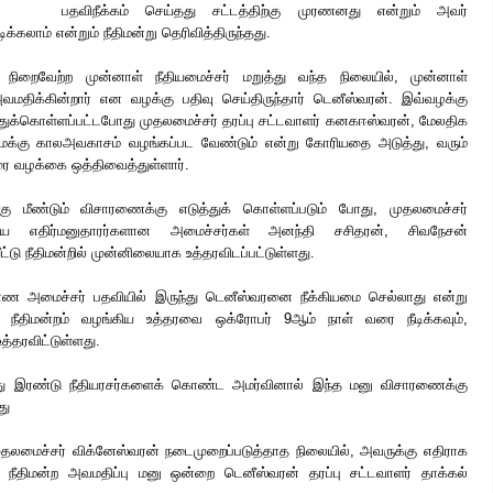
பதவிநீக்கம் செய்தது சட்டத்திற்கு முரணனது என்றும் அவர்
க்கலாம் என்றும் நீதிமன்று தெரிவித்திருந்தது.
்பை நிறைவேற்ற முன்னாள் நீதியமைச்சர் மறுத்து வந்த நிலையில்,
முன்னாள்
அவமதிக்கின்றார் என வழக்கு பதிவு செய்திருந்தார் டெனீஸ்வரன். இவ்வழக்கு
்துக்கொள்ளப்பட்டபோது முதலமைச்சர் தரப்பு சட்டவாளர் கனகஈஸ்வரன், மேலதிக
க தமக்கு காலஅவகாசம் வழங்கப்பட வேண்டும் என்று கோரியதை அடுத்து, வரும்
ரை வழக்கை ஒத்திவைத்துள்ளார்.
ு மீண்டும் விசாரணைக்கு எடுத்துக் கொள்ளப்படும் போது, முதலமைச்சர்
ய எதிர்மனுதாரர்களான அமைச்சர்கள் அனந்தி சசிதரன், சிவநேசன்
டு நீதிமன்றில் முன்னிலையாக உத்தரவிடப்பட்டுள்ளது.
 அமைச்சர் பதவியில் இருந்து டெனீஸ்வரனை நீக்கியமை செல்லாது என்று
 நீதிமன்றம் வழங்கிய உத்தரவை ஒக்ரோபர் 9ஆம் நாள் வரை நீடிக்கவும்,
உத்தரவிட்டுள்ளது.
 இரண்டு நீதியரசர்களைக் கொண்ட அமர்வினால் இந்த மனு விசாரணைக்கு
து
தலமைச்சர் விக்னேஸ்வரன் நடைமுறைப்படுத்தாத நிலையில், அவருக்கு எதிராக
ில் நீதிமன்ற அவமதிப்பு மனு ஒன்றை டெனீஸ்வரன் தரப்பு சட்டவாளர் தாக்கல்