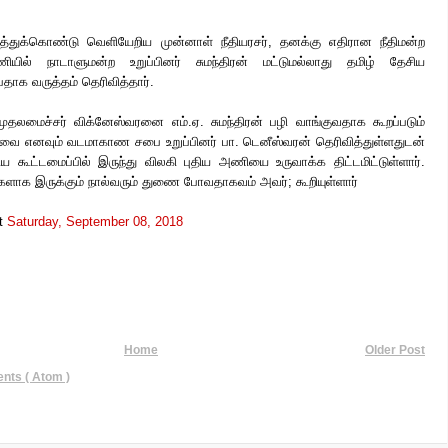
ித்துக்கொண்டு வெளியேறிய முன்னாள் நீதியரசர், தனக்கு எதிரான நீதிமன்ற
ியில் நாடாளுமன்ற உறுப்பினர் சுமந்திரன் மட்டுமல்லாது தமிழ் தேசிய
பதாக வருத்தம் தெரிவித்தார்.
மைச்சர் விக்னேஸ்வரனை எம்.ஏ. சுமந்திரன் பழி வாங்குவதாக கூறப்படும்
்றவை எனவும் வடமாகாண சபை உறுப்பினர் பா. டெனீஸ்வரன் தெரிவித்துள்ளதுடன்
ய கூட்டமைப்பில் இருந்து விலகி புதிய அணியை உருவாக்க திட்டமிட்டுள்ளார்.
களாக இருக்கும் நால்வரும் துணை போவதாகவம் அவர்; கூறியுள்ளார்
t
Saturday, September 08, 2018
Home
Older Post
ts ( Atom )