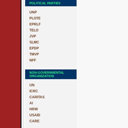
POLITICAL PARTIES
UNP
PLOTE
EPRLF
TELO
JVP
SLMC
EPDP
TMVP
NFF
NON-GOVERNMENTAL
ORGANIZATION
UN
ICRC
CARITAS
AI
HRW
USAID
CARE