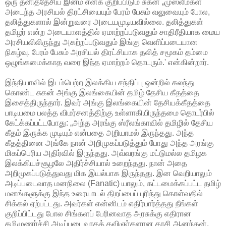
ஒரு தனித்தேசிய இனம் எனக் குறிப்பிடும் சுகன் „முஸ்லீம்கள்
அடைந்த அரசியல் திரட்சியையும் பேரம் பேசும் வலுவையும் போல,
தலித்துகளால் இன்றுவரை அடையமுடியவில்லை. தலித்துகள்
தமிழர் என்ற அடையாளத்தில் ஏமாற்றப்படுவதும் சாதிரீதியாக மைய
அரசியலிலிருந்து அகற்றப்படுவதும் இங்கு வெளிப்படையான
நிகழ்வு. பேரம் பேசும் அரசியல் திரட்சியாக தலித் சமூகம் தம்மை
ஒழுங்கமைக்காத வரை
இந்த ஏமாற்றம் தொடரும்.' என்கின்றார்.
இந்தியாவில் இடம்பெற்ற இலக்கிய சந்திப்பு ஒன்றில் கலந்து
கொண்ட சுகன் அங்கு இலங்கையின் தமிழ் தேசிய கீதத்தை
இசைத்திருந்தார். இவர் அங்கு இலங்கையின் தேசியக்கீதத்தை
பாடியமை பலத்த விமர்சனத்திற்கு உள்ளாகியிருந்தமை தொடர்பில்
கேட்க்கப்பட்டபோது: „அந்த அரங்கு ஸ்ரீலங்காவில் தமிழில் தேசிய
கீதம் இருக்க முடியும் என்பதை அறியாமல் இருந்தது. அந்த
கீதத்தினை அங்கே நான் அறிமுகப்படுத்தும் போது அந்த அரங்கு
மிகப்பெரிய அதிர்வில் இருந்தது. அவ்வரங்கு மட்டுமல்ல தமிழக
இலக்கியச்சூழலே அதிர்ச்சியால் உறைந்தது. நான் அதை
அறிமுகப்படுத்துவது மிக இயல்பாக இருந்தது. இன வெறியாலும்
அடிப்படைவாத மனநிலை (Fanatic) யாலும், கட்டமைக்கப்பட்ட தமிழ்
மனங்களுக்கு இந்த உரையாடல் திறப்பைப் புரிந்து கொள்வதில்
சிக்கல் ஏற்பட்டது. அவர்கள் என்னிடம் எதிர்பார்த்தது நீங்கள்
குறிப்பிட்டது போல சிங்களப் பேரினவாத அரசுக்கு எதிரான
தமிழுணர்ச்சி அடிப்படைவாதக் கவிஞர்களான காசி ஆனந்தன்,