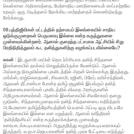
வெள்ளாள அதிகாரத்தை, மேற்சாதிய மனநிலையைக் காப்பாற்றவே
உதவும். ஒரு அடித்தளம் நோக்கிய மாற்றத்தைக் கொண்டுவந்து
சேர்க்காது.
08.புத்திஜீவிகள் மட்டத்தில் தற்சமயம் இலங்கையில் சாதிய
ஒடுக்குமுறைகள் பெருமளவு இல்லை என்ற கருத்துகளை
முன்வைக்கின்றனர். ஆனால் குறைந்த பட்சமாக ஆட்சியில் சிறு
பிரதிநிதித்துவம் கூட தலித்துகளிற்கு வழங்கப்படவில்லையே?
சுகன் :
இடதுசாரி மரபின் தொடர்ச்சியாக தலித் சிந்தனை
இலங்கையில் தாக்கம் செலுத்தியிருக்க வேண்டும். ஆனால்
அவ்வாறு நிகழவில்லை புகலிடத்தில் அதன் செல்வாக்கு இருந்தது.
மார்க்ஸ், ராஜ்கெளதமன், சிவகாமி, ரஜினி, பிரேம், ரவிச்சந்திரன்,
ஆதவன் தீட்சண்யா போன்ற தமிழ் சூழலில் இயங்கும் தலித்
சிந்தனையாளார்கள் புகலிடத்தில் விவாத அரங்குகளில்
அறிமுகமானவர்கள். ஆனால் இலங்கையில் சிவசேகரம் தனது
மூடுண்ட சிந்தனைமுறையால் தலித் சிந்தனையை எதிர்த்தார்
அ.யேசுராசா தமிழ்த்தேசியத்தின் பெயரால் அப்படி ஒரு விடயமே
இலங்கையில் இல்லை என மறுத்தார். ஆனால் ரவீந்திரன்
’தலித்தேசியம்’ என்ற கருத்தாக்கத்தை முவைத்து
உரையாடக்கூடியவராகவும் அதுகுறித்து எழுதக்கூடியவராகவும்
இருந்தார். வ.ஐ.ச.ஜெயபாலனின் தலித் முரசு பேட்டியை எடுத்துப்