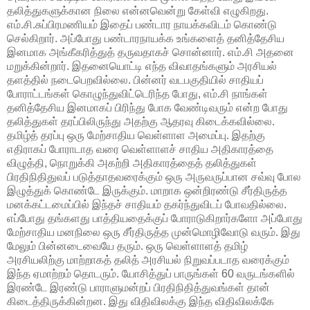
தலித்துகளுக்கான நிலை என்னவென்று கேள்வி எழுகிறது.
எம்.சி.சுப்பிரமணியம் இதைப் பண்டார நாயக்கவிடம் கொண்டு
செல்கிறார். அப்போது பண்டாரநாயக்க உங்களைத் தனித்தேசிய
இனமாக அங்கீகரித்துத் தருவதாகச் சொன்னார். எம்.சி அதனை
மறுக்கின்றார். இதனையொட்டி எந்த விவாதங்களும் அரசியல்
தளத்தில் நடைபெறவில்லை. பின்னர் வடபகுதியில் சாதியப்
போராட்டங்கள் கொழுந்துவிட்டெரிந்த போது, எம்.சி நாங்கள்
தனித்தேசிய இனமாகப் பிரிந்து போக வேண்டிவரும் என்ற போது
தலித்துகள் தரப்பிலிருந்து அதற்கு ஆதரவு கிடைக்கவில்லை.
தமிழ்த் தரப்பு ஒரு மேற்சாதிய வெள்ளாள அமைப்பு. இதற்கு
எதிராகப் போராடாத வரை வெள்ளாளச் சாதிய அதிகாரத்தை
விழுத்தி, நொறுக்கி அகற்றி அதிகாரத்தைத் தலித்துகள்
பிரதிநிதிதுவப் படுத்தாதவரைக்கும் ஒரு அருவருப்பான சவ்வு போல
இழுத்துக் கொண்டே இருக்கும். மாறாக ஒன்றிரண்டு சீர்திருத்த
மனக்கட்டமைப்பில் இந்தச் சாதியம் தகர்ந்துவிடப் போவதில்லை.
எப்போது தங்களது பாத்தியதைக்குப் போராடுகிறார்களோ அப்போது
மேற்சாதிய மனநிலை ஒரு சீர்திருத்த முன்மொழிவோடு வரும். இது
மேலும் பின்னடைவையே தரும். ஒரு வெள்ளாளத் தமிழ்
அரசியலிற்கு மாற்றாகத் தலித் அரசியல் நிறுவப்படாத வரைக்கும்
இந்த ஏமாற்றம் தொடரும். யோசித்துப் பாருங்கள் 60 வருடங்களில்
இரண்டே இரண்டு பாராளுமன்றப் பிரதிநிதித்துவங்கள் தான்
கிடைத்திருக்கின்றன. இது விதிவிலக்கு இந்த விதிவிலக்கே