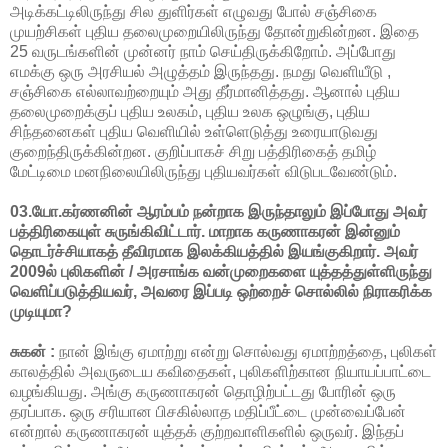
அடிக்கட்டிலிருந்து சில துளிர்கள் எழுவது போல் சஞ்சிகை
முயற்சிகள் புதிய தலைமுறையிலிருந்து தோன்றுகின்றன. இதை
25 வருடங்களின் முன்னர் நாம் செய்திருக்கிறோம். அப்போது
எமக்கு ஒரு அரசியல் அழுத்தம் இருந்தது. நமது வெளியீடு ,
சஞ்சிகை எல்லாவற்றையும் அது தீர்மானித்தது. ஆனால் புதிய
தலைமுறைக்குப் புதிய உலகம், புதிய உலக ஒழுங்கு, புதிய
சிந்தனைகள் புதிய வெளியில் உள்ளெடுத்து உரையாடுவது
குறைந்திருக்கின்றன. குறிப்பாகச் சிறு பத்திரிகைத் தமிழ்
மேட்டிமை மனநிலையிலிருந்து புதியவர்கள் விடுபடவேண்டும்.
03.யோ.கர்ணனின் ஆரம்பம் நன்றாக இருந்தாலும் இப்போது அவர்
பத்திரிகையுள் சுருங்கிவிட்டார். மாறாக கருணாகரன் இன்னும்
தொடர்ச்சியாகத் தீவிரமாக இலக்கியத்தில் இயங்குகிறார். அவர்
2009ல் புலிகளின் / அரசாங்க வன்முறைகளை யுத்தத்துள்ளிருந்து
வெளிப்படுத்தியவர், அவரை இப்படி ஒற்றைச் சொல்லில் நிராகரிக்க
முடியுமா?
சுகன் :
நான் இங்கு ஏமாற்று என்று சொல்வது ஏமாற்றத்தை, புலிகள்
காலத்தில் அவருடைய கவிதைகள், புலிகளிற்கான நியாயப்பாட்டை
வழங்கியது. அங்கு கருணாகரன் தொழிற்பட்டது போரின் ஒரு
தரப்பாக. ஒரு சரியான பிசகில்லாத மதிப்பீட்டை முன்வைப்பேன்
என்றால் கருணாகரன் யுத்தக் குற்றவாளிகளில் ஒருவர். இந்தப்