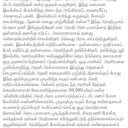
கி.பி.அரவிந்தன் என்ற ஒருவர் வருகிறார். இந்த வளமான
இலக்கியப் போக்கிற்கு கிடைத்த அங்கீகாரம், கவனயீர்ப்பு
அவரையும் புகலிட இலக்கியம் சார்ந்து எழுதவும், பேசவும்
வைக்கிறது. ஆனால் எனது புகழ்கீர்த்தி என்ன? இந்த அகதிமுகம்
பெறவா நான் இங்குவந்தேன் என அகதி அடையாளத்தை இழிந்த
ஒன்றாகத் தனக்கு ஏற்பட்ட அவமானமாகத் தனது
கவிதையொன்றில் சொல்கிறார் அல்லது பிரகடனப்படுத்துகிறார்.
புகலிட இலக்கியத்தின் எதிர்ப்பரசியலை - தன்மையை- குறிப்பாகப்
போர் எதிர்ப்புத் தன்மையை அரவிந்தன் தவிர்க்கிறார். தவிர்த்து, ஓர்
இலக்கிய உணர்வுக்கோ கவிஞனுக்கோ தொடர்பில்லாத சுமையான
ஒரு குணாம்சத்தினைப் பிரதிபலிக்கிறார். ஒரு பாஸிஸ்ட் அரசியலை
முன்மொழிந்து அதன் பிரச்சாரகராக இருந்து அதனைச்
செழுமைப்படுத்தி அதன் கனவுகளில் மூழ்கித் திளைக்கும் போது
இந்த ஒடுக்குமுறை முடிவிற்கு வரும் என்பதை அவர்
எதிர்பார்க்கவில்லை. பின்னர் நாடுகடந்த அரசின் தேர்தல்
கொமிசனராகி கோமாளித்தனமான 99.999 வீதம் என்ற
புள்ளிவிபரத்தில் அவர் அடையாளப்படுத்தப்பட்டார். மனம் போன
போக்கில் எண்ணிக்கையில், முடிவுக்கு வரும் போது கவிதையைச்
சயனைற் குப்பிக்குச் சமர்ப்பணம் செய்த ஒரு கொடூரமான
நிலையின் அடையாளமாக முடிந்துபோனார். சிவரமணி போன்ற
கவிஞர்கள் தங்கள் பிரதிகளை எரித்துவிட்டுத் தற்கொலைசெய்யும்
சூழலில்தான் அரவிந்தன் போன்றவர்கள் தங்கள் கவிதைகளைச்