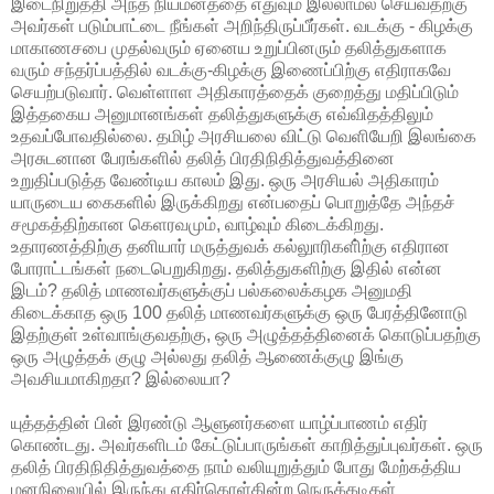
இடைநிறுத்தி அந்த நியமனத்தை எதுவும் இல்லாமல் செய்வதற்கு
அவர்கள் படும்பாட்டை நீங்கள் அறிந்திருப்பீர்கள். வடக்கு - கிழக்கு
மாகாணசபை முதல்வரும் ஏனைய உறுப்பினரும் தலித்துகளாக
வரும் சந்தர்ப்பத்தில் வடக்கு-கிழக்கு இணைப்பிற்கு எதிராகவே
செயற்படுவார். வெள்ளாள அதிகாரத்தைக் குறைத்து மதிப்பிடும்
இத்தகைய அனுமானங்கள் தலித்துகளுக்கு எவ்விதத்திலும்
உதவப்போவதில்லை. தமிழ் அரசியலை விட்டு வெளியேறி இலங்கை
அரசுடனான பேரங்களில் தலித் பிரதிநிதித்துவத்தினை
உறுதிப்படுத்த வேண்டிய காலம் இது. ஒரு அரசியல் அதிகாரம்
யாருடைய கைகளில் இருக்கிறது என்பதைப் பொறுத்தே அந்தச்
சமூகத்திற்கான கெளரவமும், வாழ்வும் கிடைக்கிறது.
உதாரணத்திற்கு தனியார் மருத்துவக் கல்லுாரிகளி்ற்கு எதிரான
போராட்டங்கள் நடைபெறுகிறது. தலித்துகளிற்கு இதில் என்ன
இடம்? தலித் மாணவர்களுக்குப் பல்கலைக்கழக அனுமதி
கிடைக்காத ஒரு 100 தலித் மாணவர்களுக்கு ஒரு பேரத்தினோடு
இதற்குள் உள்வாங்குவதற்கு, ஒரு அழுத்தத்தினைக் கொடுப்பதற்கு
ஒரு அழுத்தக் குழு அல்லது தலித் ஆணைக்குழு இங்கு
அவசியமாகிறதா? இல்லையா?
யுத்தத்தின் பின் இரண்டு ஆளுனர்களை யாழ்ப்பாணம் எதிர்
கொண்டது. அவர்களிடம் கேட்டுப்பாருங்கள் காறித்துப்புவர்கள். ஒரு
தலித் பிரதிநிதித்துவத்தை நாம் வலியுறுத்தும் போது மேற்கத்திய
மனநிலையில் இருந்து எதிர்கொள்கின்ற நெருக்கடிகள்