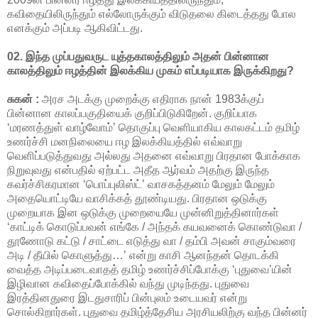
கவிதையிலிருந்தும் எல்லோருக்கும் விடுதலை கிடைத்தது போல
எனக்கும் அப்படி ஆகிவிட்டது.
02. இந்த முப்பதுவருட யுத்தகாலத்திலும் அதன் பின்னான
காலத்திலும் ஈழத்தின் இலக்கிய முகம் எப்படியாக இருக்கிறது?
சுகன் :
அரச அடக்கு முறைக்கு எதிராக நான் 1983க்குப்
பின்னான காலப்பகுதியைக் குறிப்பிடுகிறேன். குறிப்பாக
‘மரணத்துள் வாழ்வோம்’ தொகுப்பு வெளியாகிய காலகட்டம் தமிழ்
உணர்ச்சி மனநிலையை ஈழ இலக்கியத்தில் எவ்வாறு
வெளிப்படுத்துவது அல்லது அதனை எவ்வாறு பிரதான போக்காக
நிறுவுவது என்பதில் ஏற்பட்ட அதீத ஆர்வம் அதற்கு இருந்த
கவர்ச்சிகரமான ‘பொப்புலிஸ்ட்’ வாசகத்தனம் மேலும் மேலும்
அதையொட்டியே வாசிக்கத் தூண்டியது. பிரதான ஒடுக்கு
முறையாக இன ஒடுக்கு முறையையே முன்னிறுத்தினார்கள்
‘காட்டிக் கொடுப்பவன் எங்கே / அந்தக் கயவனைக் கொண்டுவா /
தூணோடு கட்டு / சாட்டை எடுத்து வா / தம்பி அவன் சாகும்வரை
அடி / தீயில் கொளுத்து…’ என்று காசி ஆனந்தன் தொடக்கி
வைத்த அடிப்படைவாதத் தமிழ் உணர்ச்சிப்போக்கு ‘புதுவை’யின்
இழிவான கவிதைப்போக்கில் வந்து முடிந்தது. புதுவை
இரத்தினதுரை இடதுசாரிப் பின்புலம் உடையவர் என்று
சொல்கிறார்கள். புதுவை தமிழ்த்தேசிய அரசியலிற்கு வந்த பின்னர்