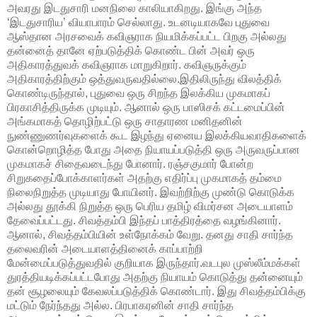
அவரது இடதுசாரி மனநிலை காலியாகிறது. இங்கு அந்த
‘இடதுசாரிய’ வியாபாரம் செல்லாது. உடனடியாகவே புதுவை
ஆஸ்தான அரசவைக் கவிஞராக நியமிக்கப்பட்ட பிறகு அல்லது
தன்னைத் தானே ஏற்படுத்திக் கொண்ட பின் அவர் ஒரு
அதிகாரத்துவக் கவிஞராக மாறுகிறார். கவிஞருக்கும்
அதிகாரத்திற்கும் ஒத்துவருவதில்லை.இதிலிருந்து விலத்திக்
கொண்டிருந்தால், புதுவை ஒரு சிறந்த இலக்கிய முகமாகப்
பிரகாசித்திருக்க முடியும். ஆனால் ஒரு பாஸிசக் கட்டமைப்பின்
அங்கமாகத் தொழிற்பட்டு ஒரு சாதாரண மனிதனின்
நுண்ணுணர்வுகளைக் கூட இழந்து ஏனைய இலக்கியவாதிகளைக்
கொன்றொழித்த போது அதை நியாயப்படுத்தி ஒரு அருவருப்பான
முகமாகச் சிதைவடைந்து போனார். ரஞ்சகுமார் போன்ற
சிறுகதைப்போக்காளர்கள் அதற்கு எதிர்ப்பு முகமாகத் தம்மை
நிலைநிறுத்த முடியாது போயினர். இவற்றிற்கு முண்டு கொடுக்க
அல்லது தூக்கி நிறுத்த ஒரு பெரிய தமிழ் விமர்சன அடையாளம்
தேவைப்பட்டது. சிவத்தம்பி இந்தப் பாத்திரத்தை வழங்கினார்.
ஆனால், சிவத்தம்பியின் உள்நோக்கம் வேறு. தனது சாதி சார்ந்த
தலைவரின் அடையாளத்தினைக் காப்பாற்றி
மேன்மைப்படுத்துவதில் குறியாக இருந்தார்.வடபுல முஸ்லீம்மக்கள்
துரத்தியடிக்கப்பட்டபோது அதற்கு நியாயம் கொடுத்து தன்னையும்
தன் சூழலையும் கேவலப்படுத்திக் கொண்டார். இது சிவத்தம்பிக்கு
மட்டும் நேர்ந்தது அல்ல. பிரபாகரனின் சாதி சார்ந்த