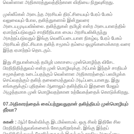
வெள்ளாள அதிகாரத்துவத்திற்கான விதியை நிறுவுகிறது.
முஸ்லீம்கள் அடைந்த அரசியல் திரட்சியையும் பேரம் பேசும்
வலுவையும் போல, தலித்துகளால் இன்றுவரை
அடையமுடியவில்லை. தலித்துகள் தமிழர் என்ற அடையாளத்தில்
ஏமாற்றப்படுவதும் சாதிரீதியாக மைய அரசியலிலிருந்து
அகற்றப்படுவதும் இங்கு வெளிப்படையான நிகழ்வு. பேரம் பேசும்
அரசியல் திரட்சியாக தலித் சமூகம் தம்மை ஒழுங்கமைக்காத வரை
இந்த ஏமாற்றம் தொடரும்.
இது சிறுபான்மைத் தமிழர் மகாசபை முன்மொழிந்த விசேட
பிரதிநிதித்துவம் என்ற முன் மொழிவுக்கு அப்பால் இந்தச் சாதியச்
சமூகத்தை உடைப்பதற்கும் வெள்ளாள அதிகாரத்தைப் பலமிழக்க
செய்வதற்கும் தலித் தலைமைத்துவம் அடிப்படையானது. இது
எங்களுக்குப் புதிதல்ல ஆனாலும் தலித்தியம் இதனை மேலும்
அழுத்தமாக முன் மொழிவதற்கான உத்வேகத்தைக் கொடுக்கிறது.
07.அதிகாரத்தைக் கைப்பற்றுவதுதான் தலித்தியம் முன்மொழியும்
தீர்வா?
சுகன் :
ஆம்! கேள்விக்கு இடமில்லாமல். ஒரு சிலர் இதிலே சில
பிரதிநிதித்துவங்களைக் கோருகிறார்கள். இங்கு இந்தப்
பிரதிரிதித்துவக் கோரிக்கைகள் இருக்கும் சாதிய அமைப்பை