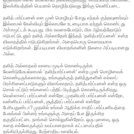
இலக்கியத்தின் பெயரால் தொழிற்படுவது இங்கு வெளிப்படை.
தலித் பார்ப்பனன் என முன் மொழியும் போது எந்தக் குற்றவுணர்வும்
இல்லாமல் கேள்வியும் இல்லாமலே உடனடியாக ஏற்றுக் கொண்டது
அச்சமூட்டக் கூடியது. மிக உவகையோடும், மிக ஆர்வத்தோடும்
ஈடுபாட்டுடனும் தலித் அல்லாதோர் இந்தத் ‘தலித்பார்ப்பனன்’ என்ற
விவாதத்தில் ஈடுபடுகிறார்கள். அதையொரு கெளரவமாக
எடுக்கிறார்கள். இப்படியான விவாதங்களின் நிலமை அப்படியானது
அல்ல.
தலித் அல்லாதவர் வாயை மூடிக் கொண்டிருக்க
வேண்டுமேயல்லாமல் ‘தலித்பார்ப்பனன்’ என்ற முன் மொழிவைக்
கொண்டிருக்கலாகாது, உங்களுக்குத் தலித்துகளின் எல்லாப்
பிரச்சினைப்பாடுகளும் விளங்காதாம், தலித்பார்ப்பனன் என்ற ஒரு
சொல் மட்டும் உங்களைப் பற்றிப் பிடித்துக் கொண்டிருக்கிறது.
வெள்ளாளப் பார்ப்பனன் என்றோ, முதலியார் பார்ப்பனன் என்றோ,
வன்னியப் பார்ப்பனன், சூத்திரப் பார்ப்பனன் என்றோ
பேசியதுண்டா? முதலில் உங்கள் ஆதிக்க சாதிப் பார்ப்பனியத்தை
பேசுங்கள் பின்னர் உங்களுக்கு அதைப் பேச இருக்கிற
தகுதிப்பாட்டை நாங்கள் சொல்லுகின்றோம். ஒரு புனைவு, ஒரு
கதை எல்லோருக்கும் உவப்பானதாகக் கட்டமைப்பதில்
தங்கியிருக்கிறது. மேற்சாதிய உளவியல்.