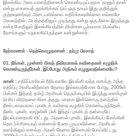
இலக்கிய அடையாளத்தினைக் கொண்டிருப்பதாக 'நானும் தான்'
என்று கையைத் தூக்கிக்காட்டும் ஒரு நாயும் இது குறித்துக்
குற்றவுணர்வும் அடையவில்லை. எதிர்க்கவுமில்லை. எல்லாமே
அவலத்தில், அபத்தத்திலும் முடிந்தது என்று ஒரு நிலை இருந்தது
என்ற போதிலும் இலக்கியத்தில் விமர்சன பூர்வமாக மெல்லிய
நேசங்களும் உருவாகியிருந்தன என்றுள்ளார்.
நேர்காணல் - நெற்கொழுதாஸன் , தர்மு பிரசாத்
01. நீங்கள், முன்னர் மிகத் தீவிரமாகக் கவிதைகள் எழுதிக்
கொண்டிருந்தீர்கள். இப்போது அதிகம் எழுதுவதில்லையே?
சுகன் :
எதிர்ப்பரசியல் ரீதியாகவே இயங்கி வந்த எனக்கு அந்த
எதிர்ப்பு அரசியலிற்கான தேவை இல்லாமற்போன போது, 2009ன்
பின்னர் இந்தத் தமிழ் அரசியல் நெருக்கடியில் இருந்து எனக்குள்
பெரிய விடுதலை கிடைத்தது. மாறாக இன்னொரு தளத்தில்
நீண்டகாலமாகப் புகலிடக் கவிதை எழுதிக் கொண்டிருந்தேன்.
நீண்ட புகலிட வாழ்வின் பின் இந்தப் புகலிடத் தன்மையே
இயல்பானதாகி விட்டது. அதனால் புகலிட இலக்கியப் போக்கின்
தொடர்ச்சியையும் என்னால் பேண முடியவில்லை. அரசியல்
தளத்திலும் எனக்கு அதன் தேவை இல்லாமல் போய்விட்டது.
2009ன் பின்னர் ஈழத்து இலக்கியத்திலிருந்தும்,