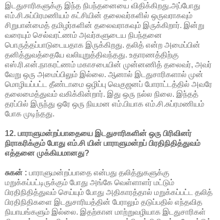
இடதுசாரிகளுக்கு இந்த நிபந்தனையை விதிக்கிறது.அப்போது
எம்.சி.சுப்பிரமணியம் கட்சியின் தலைவர்களில் ஒருவராகவும்
சிறுபான்மைத் தமிழர்களின் தலைவராகவும் இருக்கிறார். இன்று
வரையும் செல்வரட்ணம் அவர்களுடைய நிபந்தனை
பொருத்தப்பாடுடையதாக இருக்கிறது. தலித் என்ற அமைப்பின்
தனித்துவத்தையே வலியுறுத்திவந்தது. உதாரணத்திற்கு
எஸ்.ரி.என்.நாகரட்ணம் மகாசபையின் முன்னணித் தலைவர், அவர்
வேறு ஒரு அமைப்பிலும் இல்லை. ஆனால் இடதுசாரிகளால் முன்
மொழியப்பட்ட தீண்டாமை ஒழிப்பு வெகுஜனப் போராட்டத்தில் அவரே
தலைமைத்துவம் வகிக்கின்றார். இது ஒரு நல்ல நிலை. இந்தத்
தரப்பில் இருந்து ஒரே ஒரு நியமன எம்.பியாக எம்.சி.சுப்ரமணியம்
போக முடிந்தது.
12. பாராளுமன்றப்பாதையை இடதுசாரிகளின் ஒரு பிரிவினர்
நிராகரிக்கும் போது எம்.சி யின் பாராளுமன்றப் பிரதிநிதித்துவம்
எத்தனை முக்கியமானது?
சுகன் :
பாராளுமன்றப்பாதை என்பது தலித்துகளுக்கு
மறுக்கப்பட்டிருக்கும் போது அங்கே வெள்ளாளர் மட்டும்
பிரதிநிதித்துவம் செய்யும் போது அதிகாரத்தால் மறுக்கப்பட்ட தலித்
பிரதிநிதிகளை இடதுசாரியத்தின் பேராலும் தடுப்பதில் எந்தவித
நியாயங்களும் இல்லை. இதற்கான மாற்றுவழியாக இடதுசாரிகள்