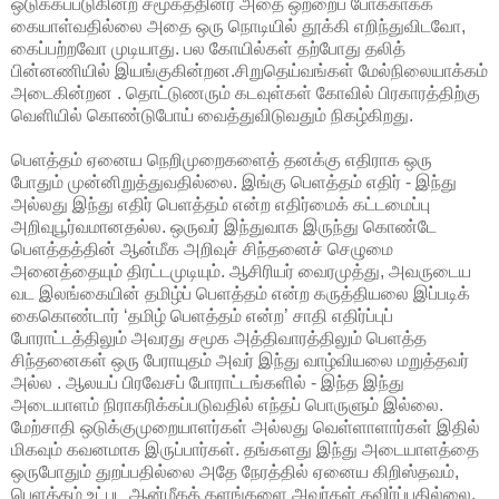
ஒடுக்கப்படுகின்ற சமூகத்தினர் அதை ஒற்றைப் போக்காகக்
கையாள்வதில்லை அதை ஒரு நொடியில் தூக்கி எறிந்துவிடவோ,
கைப்பற்றவோ முடியாது. பல கோயில்கள் தற்போது தலித்
பின்னணியில் இயங்குகின்றன.சிறுதெய்வங்கள் மேல்நிலையாக்கம்
அடைகின்றன . தொட்டுணரும் கடவுள்கள் கோவில் பிரகாரத்திற்கு
வெளியில் கொண்டுபோய் வைத்துவிடுவதும் நிகழ்கிறது.
பெளத்தம் ஏனைய நெறிமுறைகளைத் தனக்கு எதிராக ஒரு
போதும் முன்னிறுத்துவதில்லை. இங்கு பெளத்தம் எதிர் - இந்து
அல்லது இந்து எதிர் பெளத்தம் என்ற எதிர்மைக் கட்டமைப்பு
அறிவுபூர்வமானதல்ல. ஒருவர் இந்துவாக இருந்து கொண்டே
பெளத்தத்தின் ஆன்மீக அறிவுச் சிந்தனைச் செழுமை
அனைத்தையும் திரட்டமுடியும். ஆசிரியர் வைரமுத்து, அவருடைய
வட இலங்கையின் தமிழ்ப் பெளத்தம் என்ற கருத்தியலை இப்படிக்
கைகொண்டார் ‘தமிழ் பெளத்தம் என்ற’ சாதி எதிர்ப்புப்
போராட்டத்திலும் அவரது சமூக அத்திவாரத்திலும் பெளத்த
சிந்தனைகள் ஒரு பேராயுதம் அவர் இந்து வாழ்வியலை மறுத்தவர்
அல்ல . ஆலயப் பிரவேசப் போராட்டங்களில் - இந்த இந்து
அடையாளம் நிராகரிக்கப்படுவதில் எந்தப் பொருளும் இல்லை.
மேற்சாதி ஒடுக்குமுறையாளர்கள் அல்லது வெள்ளாளார்கள் இதில்
மிகவும் கவனமாக இருப்பார்கள். தங்களது இந்து அடையாளத்தை
ஒருபோதும் துறப்பதில்லை அதே நேரத்தில் ஏனைய கிறிஸ்தவம்,
பெளத்தம் உட்பட ஆன்மீகத் தளங்களை அவர்கள் தவிர்ப்பதில்லை.