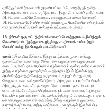
தலித்துக்களிற்கான உள் முரண்பாட்டைப் பேசுவதற்குத் தலித்
அல்லாதவர்கள் எவ்வளவு ஆர்வமாக இருக்கிறார்கள்? தலித் என்ற
அரசியலை மட்டுமே பேசுங்கள். உங்களுடைய எல்லா மேற்சாதி
அரசியலையும் பேசிக்கொண்டு நாங்களும் பேசுவோமே தலித்தியம்
என்று தலித்பார்ப்பனன் என்பதும் எவ்வளவு அபத்தம்.
16. நீங்கள் ஒரு கட்டத்தில் உங்களைப் பெளத்தராக அறிவித்துக்
கொண்டீர்கள். ‘இந்துவாக இருப்பது சாதியைக் காப்பாற்றும்
செயல்’ என்று இப்போதும் நம்புகிறீர்களா?
சுகன் :
இல்லவே இல்லை, இந்து வாழ்க்கை முறை என்பது
ஒற்றைப்பரிமாணமானது அல்ல. தலைமுறை தலைமுறையாக
கடைப்பிடிக்கப்படும் ஆன்மீக வாழ்க்கையில் ஒன்று என்ற வகையில்
இந்து வாழ்க்கை முறைக்கும் அதற்குரிய இடம் இருக்கிறது.
ஆன்மீகத்தளத்திலிருந்து ஒருவரை அகற்றும் போது அவர்
வெறுமையான மனிதராகிவிடுவார். அவருடைய பாரம்பரியங்கள்
அவருக்குக் கையளித்த சமூக அடையாளம் மதத்தினையும்
உள்ளடக்கியதே. ஆகம நெறிகளைப் பிரமாணங்களாக நிறுத்தும்
கோயில் உருவாக்கங்கள் பிராமணியத்திற்கு அப்பாற்பட்டது. ஏனைய
மத நெறிமுறைகளைத் தவிர்த்து இந்து வாழ்க்கை முறையை
நிராகரிக்கும் போது அந்த வாழ்க்கை முறைக்குள் இருக்கின்ற