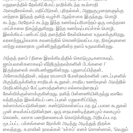
மறுதளத்தில் தேங்கிப்போய் நாறிக்கிடந்த உயர்சாதி
அளவுகோல்கள், மதிப்பீடுகள், புரிதல்கள், அணுகுமுறைகளுக்கு
மாற்றாக இந்தத் தலித் எழுச்சி ஆதர்சமாக இருந்தது. மொழி
கடந்து, பிரதேசம் கடந்து இந்த உணர்வுப்பரிமாற்றம் ஒரு மகத்தான
பாய்ச்சலை நிகழ்த்துகிறது. இந்த உணர்வுப்பாய்ச்சல் மொழி,
இலக்கியப் பண்பாட்டுத் தளத்தில் கேள்விகளை உருவாக்குகிறது.
வரலாற்றுபூர்வமாக கவனத்தில் கொண்டுவரப்படாத, நிகழ்வுகளை
மாற்று வரலாறாக முன்னிறுத்துகின்ற தளம் உருவாகின்றது.
அந்தத் தளம் / நிலை இலக்கியத்தில் கொடுமுடிகளாகவும்,
ஜாம்பவான்களாகவும் வீற்றிருந்தவர்களின் பீடங்களை /
இருத்தலைக் காலிபண்ணுகின்றது. புதுமைப்பித்தன்,
அசோகமித்திரன், சுந்தர ராமசாமி போன்றவர்களின் படைப்புகளில்
மிகுந்திருக்கின்ற சாதியக் கூறுகள், சாதிய உணர்வுகள் அவற்றில்
பிரதிபலிக்கும் மேட்டிமைத்தன்மை எல்லாவற்றையும்
கேள்விக்குள்ளாக்குகின்றது. தலித் பின்னணியிலிருந்து ஏலவே
வந்திருந்த இலக்கியப் படைப்புகள் மறுவாசிப்பிற்கு
உள்ளாக்கப்படுகின்றன. கண்டுகொள்ளப்படாத நுட்பமான கூறுகள்
முன் வைக்கப்படுகின்றன. ஒரு நையாண்டித்தனமும் கலகமும்
கொண்ட வாசக மனநிலையைக் கொடுக்கிறது அறியப்படாத
மூடப்பட்ட பக்கங்களை நோக்கி அடித்து அடித்துத் திறக்க
வைத்தது. சு.ராவின் நாவல்கள் ‘உச்சம்’ எனச் சொன்னால், ‘வெறும்