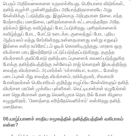
பெரும் அதிர்வலைகளை உருவாக்கியது. பெரியாரை விடுங்கள்,
தலித் எழுச்சி முன்னிறுத்திய அயோத்திதாசரையே அது
கேள்விக்கு ட்படுத்தியது. இதுவொரு அற்புதமான நிலை. எந்த
மேற்சாதிய மனநிலை, புனிதங்களைக் கட்டமைத்ததோ அதே
தர்க்கம் இங்கு கவிழ்த்துப் போடப்படுகிறது. புனிதங்களைக்
கவிழ்த்துப் போட, போட்டு உடைக்க, குலைத்துப் போட புதிய
ஆத்மபலம் வந்து சேர்கின்றது.உன்னதமானது என்று எதுவும்
இல்லை என்ற உயிரோட்டம் ஓடிக் கொண்டிருந்தது. மாறாக ஒரு
விமர்சன மரபு இவற்றோடு மட்டுப்படுத்தப்படுகிறது. தகுந்த
விமர்சனக் குவிப்போடு தலித்படைப்புகளைக் கவனப்படுத்துகிற
போக்கு தலித்தியத்திற்கு உள்ளேயும் ராஜ் கெளதன் இமயத்திற்கு
வைத்த விமர்சனம். அ.மார்க்ஸ் ‘உச்சாலியா, உபாரா... போன்ற
படைப்புகள் மீது வைத்த விமர்சனம், ரவிக்குமார், சிவகாமி
போன்றவர்கள் பெரியாரியம் குறித்து எழுப்பிய கேள்விகளும் தலித்
விமர்சன மரபின் முக்கிய புள்ளிகள். வெட்டியான்கள் ஏழுபேர்கள்
என ஜெயமோகன் தனது வெண்முரசு தொடரில் போன கிழமை
எழுதுகிறார். ’பிணத்தை எரித்தேவெளிச்சம்’ என்கிறது தலித்
மனநிலை.
06.யாழ்ப்பாணச் சாதிய சமூகத்தில் தலித்தியத்தின் வகிபாகம்
என்ன?