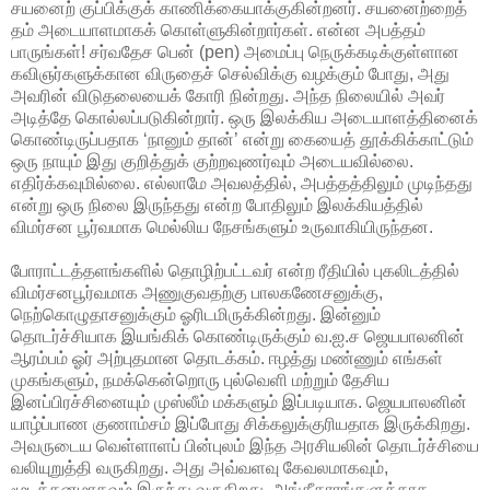
சயனைற் குப்பிக்குக் காணிக்கையாக்குகின்றனர். சயனைற்றைத்
தம் அடையாளமாகக் கொள்ளுகின்றார்கள். என்ன அபத்தம்
பாருங்கள்! சர்வதேச பென் (pen) அமைப்பு நெருக்கடிக்குள்ளான
கவிஞர்களுக்கான விருதைச் செல்விக்கு வழக்கும் போது, அது
அவரின் விடுதலையைக் கோரி நின்றது. அந்த நிலையில் அவர்
அடித்தே கொல்லப்படுகின்றார். ஒரு இலக்கிய அடையாளத்தினைக்
கொண்டிருப்பதாக ‘நானும் தான்’ என்று கையைத் தூக்கிக்காட்டும்
ஒரு நாயும் இது குறித்துக் குற்றவுணர்வும் அடையவில்லை.
எதிர்க்கவுமில்லை. எல்லாமே அவலத்தில், அபத்தத்திலும் முடிந்தது
என்று ஒரு நிலை இருந்தது என்ற போதிலும் இலக்கியத்தில்
விமர்சன பூர்வமாக மெல்லிய நேசங்களும் உருவாகியிருந்தன.
போராட்டத்தளங்களில் தொழிற்பட்டவர் என்ற ரீதியில் புகலிடத்தில்
விமர்சனபூர்வமாக அணுகுவதற்கு பாலகணேசனுக்கு,
நெற்கொழுதாசனுக்கும் ஓரிடமிருக்கின்றது. இன்னும்
தொடர்ச்சியாக இயங்கிக் கொண்டிருக்கும் வ.ஐ.ச ஜெயபாலனின்
ஆரம்பம் ஓர் அற்புதமான தொடக்கம். ஈழத்து மண்ணும் எங்கள்
முகங்களும், நமக்கென்றொரு புல்வெளி மற்றும் தேசிய
இனப்பிரச்சினையும் முஸ்லீம் மக்களும் இப்படியாக. ஜெயபாலனின்
யாழ்ப்பாண குணாம்சம் இப்போது சிக்கலுக்குரியதாக இருக்கிறது.
அவருடைய வெள்ளாளப் பின்புலம் இந்த அரசியலின் தொடர்ச்சியை
வலியுறுத்தி வருகிறது. அது அவ்வளவு கேவலமாகவும்,
மூடத்தனமாகவும் இருந்து வருகிறது. அங்கீகாரங்களுக்காக