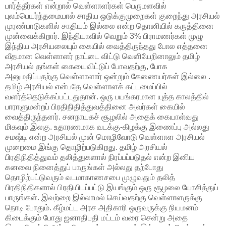
பார்த்தீர்கள் என்றால் வெள்ளாளர்கள் பெருமளவில்
புலம்பெயர்ந்தமையால் சாதிய ஒடுக்குமுறைகள் குறைந்து அரசியல்
முரண்பாடுகளில் சாதியம் இல்லை என்ற தொனியில் கருத்தினை
முன்வைக்கிறார். இந்தியாவில் வெறும் 3% பிராமணர்கள் முழு
இந்திய அரசியலையும் கையில் வைத்திருந்தது போல எத்தனை
வீதமான வெள்ளாளர் நாட்டை விட்டு வெளியேறினாலும் தமிழ்
அரசியல் தங்கள் கையைவிட்டுப் போவதற்கு, போக
அனுமதிப்பதற்கு வெள்ளாளார் ஒன்றும் கேணையர்கள் இல்லை .
தமிழ் அரசியல் என்பதே வெள்ளாளக் கட்டமைப்பில்
வளர்த்தெடுக்கப்பட்டதுதான். ஒரு பயங்கரமான யுத்த காலத்தில்
பாராளுமன்றப் பிரதிநிதித்துவத்தினை அவர்கள் கையில்
வைத்திருந்தனர். சனநாயகச் சூழலில் அதைக் கையாள்வது
மிகவும் இலகு. உதாரணமாக வடக்கு-கிழக்கு இணைப்பு அல்லது
சமஷ்டி என்ற அரசியல் முன் மொழிவோடு வெள்ளாள அரசியல்
முறைமை இங்கு தொழிற்படுகிறது. தமிழ் அரசியல்
பிரதிநிதித்துவம் தலித்துகளால் நிரப்பப்படுதல் என்ற இனிய
கனவை நினைத்துப் பாருங்கள் அல்லது தற்போது
தொழிற்பட்டுவரும் வடமாகாணசபை முழுவதும் தலித்
பிரதிநிதிகளால் பிரதியிடப்பட்டு இயங்கும் ஒரு சூழலை யோசித்துப்
பாருங்கள். இவற்றை இல்லாமல் செய்வதற்கு வெள்ளாளருக்கு
நொடி போதும். கீழ்மட்ட அரச அதிகாரி ஒருவருக்கு நியமனம்
கிடைக்கும் போது ஜனாதிபதி மட்டம் வரை சென்று அதை