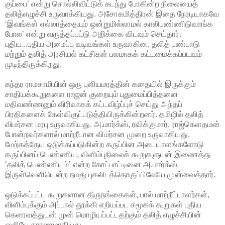
குப்பை’ என்று சொல்லிவிட்டுக் கடந்து போகின்ற நிலையைத்
தலித்எழுச்சி உருவாக்கியது. அசோகமித்திரன் இதை நேரடியாகவே
‘இவங்கள் எல்லாத்தையும் ஒன்றுமில்லாமல் காலிபண்ணிடுவாங்க
போல’ என்று வருத்தப்பட்டு அறிக்கை விடவும் செய்தார்.
புதிய...புதிய அமைப்பு வடிவங்கள் உருவாகின, தலித் பண்பாடு
மற்றும் தலித் அரசியல் கட்சிகள் பலமாகக் கட்டமைக்கப்படவும்
முடிந்திருக்கிறது.
சுந்தர ராமசாமியின் ஒரு புளியமரத்தின் கதையில் இருக்கும்
சாதியக்கூறுகளை ராஜன் குறையும் புதுமைப்பித்தனை
மதிவண்ணனும் விரிவாகக் கட்டவிழ்ப்புச் செய்து அந்தப்
பிரதிகளைக் கேள்விகுட்படுத்தியிருக்கின்றனர். தமிழில் தலித்
விமர்சன மரபு உருவாகியது. அ.மார்க்ஸ், ரவிக்குமார், ராஜ்கெளதமன்
போன்றவர்களால் மாற்றீடான விமர்சன முறை உருவாகியது.
மேற்கத்தேய ஒடுக்கப்படுகின்ற கருப்பின அடையாளங்களோடு
கருப்பினப் பெண்ணிய, விளிம்புநிலைக் கூறுகளுடன் இணைத்து
‘தலித் பெண்ணியம்’ என்ற கோட்பாட்டினை அ.மார்க்ஸ்
இருள்வெளியென்ற நமது புகலிடத்தொகுப்பிலேயே முன்வைத்தார்.
ஒடுக்கப்பட்ட கூறுகளான திருநங்கைகள், பால் மாற்றீட்டாளர்கள்,
விளிம்புக்கும் அப்பால் தூக்கி எறியப்பட சமூகக் கூறுகள் புதிய
கெளரவத்துடன் முன் மொழியப்பட்டதற்கும் தலித் எழுச்சியின்
ஒளியே காரணமாகியது.