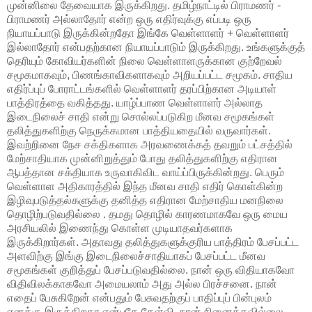
முன்னிலை தேவையாக இருக்கிறது. தமிழ்நாட்டில் பிராமணர் -
பிராமணர் அல்லாதோர் என்ற ஒரு எதிர்வுக்கு எப்படி ஒரு
நியாயப்பாடு இருக்கின்றதோ இங்கே வெள்ளாளர் + வெள்ளாளர்
இல்லாதோர் என்பதற்கான நியாயப்பாடும் இருக்கிறது. உங்களுக்குத்
தெரியும் கோவியர்களின் நிலை வெள்ளாளருக்கான குற்றேவல்
சமூகமாகவும், பிணங்காவிகளாகவும் அறியப்பட்ட சமூகம். சாதிய
எதிர்ப்புப் போராட்டங்களில் வெள்ளாளர் தரப்பிற்கான அடியாள்
பாத்திரத்தை வகித்தது. யாழ்ப்பாண வெள்ளாளர் அல்லாத
இடைநிலைச் சாதி என்று சொல்லப்படுகிற மீனவ சமூகங்கள்
தலித்துகளிற்கு நெருக்கமான பாத்தியதையில் வருவார்கள்.
இவற்றினை நேச சக்திகளாக அரவணைக்கத் தவறும் பட்சத்தில்
மேற்சாதியாக முன்னிறுத்தும் போது தலித்துகளிற்கு எதிரான
ஆபத்தான சக்தியாக உருவாகிவிட வாய்ப்பிருக்கின்றது. பெரும்
வெள்ளாள அதிகாரத்தில் இந்த மீனவ சாதி எதிர் கொள்கின்ற
இழிவுபடுத்தல்களுக்கு தனித்த எதிரான மேற்சாதிய மனநிலை
தொழிற்படுவதில்லை . தமது தொழில் காரணமாகவே ஒரு மைய
அரசியலில் இணைந்து கொள்ள முடியாதவர்களாக
இருக்கிறார்கள். அதாவது தலித்துகளுக்குரிய பாத்திரம் பேசப்பட்ட
அளவிற்கு இங்கு இடைநிலைச்சாதியாகப் பேசப்பட்ட மீனவ
சமூகங்கள் குறித்துப் பேசப்படுவதில்லை. நான் ஒரு விதியாகவோ
விதிவிலக்காகவோ அமையலாம் அது அல்ல பிரச்சனை. நான்
எதைப் பேசுகிறேன் என்பதும் பேசுவதற்குப் பாதிப்புப் பின்புலம்
எனக்கு இருக்கிறதா என்பதே கேள்வி, நான் நினைக்கவில்லை