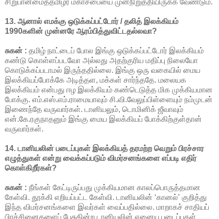
சிறுபான்மைத்தமிழர் மகாசபையை முன்நிறுத்தியிருக்க வேண்டும்.
13. ஆனால் எமக்கு ஒடுக்கப்பட்டோர் / தலித் இலக்கியம்
1990களின் முன்னரே ஆரம்பித்துவிட்டதல்லவா?
சுகன் :
தமிழ் நாட்டைப் போல இங்கு ஒடுக்கப்பட்டோர் இலக்கியம்
கண்டு கொள்ளப்படவோ அல்லது அதற்குரிய மதிப்பு நிலையோ
கொடுக்கப்படாமல் இருந்ததில்லை. இங்கு ஒரு வகையில் மைய
இலக்கியப்போக்கே அடித்தள, மக்கள் சார்ந்ததே. மலையக
இலக்கியம் என்பது ஈழ இலக்கியம் கண்டெடுத்த மிக முக்கியமான
போக்கு. எம்.எஸ்.எம்.ராமையாவும் சி.வி.வேலுப்பிள்ளையும் நம்முடன்
இணைந்தே வருவார்கள். டானியலும், டொமினிக் ஜீவாவும்
என்.கே.ரகுநாதனும் இங்கு மைய இலக்கியப் போக்கிற்குள்தான்
வருவார்கள்.
14. டானியலின் படைப்புகள் இலக்கியத் தரமற்ற வெறும் பிரச்சார
எழுத்துகள் என்று வைக்கப்படும் விமர்சனங்களை எப்படி எதிர்
கொள்கிறீர்கள்?
சுகன் :
நீங்கள் கேட்டிருப்பது முக்கியமான காலப்பொருத்தமான
கேள்வி. தூக்கி எறியப்பட்ட கேள்வி. டானியலின் ‘கானல்’ குறித்து
இந்த விமர்சனங்களை இவர்கள் வைப்பதில்லை. மாறாகச் சாதியப்
பிரச்சினைகளைப் பேசுகின்ற டானியலின் ஏனைய படைப்புகள்