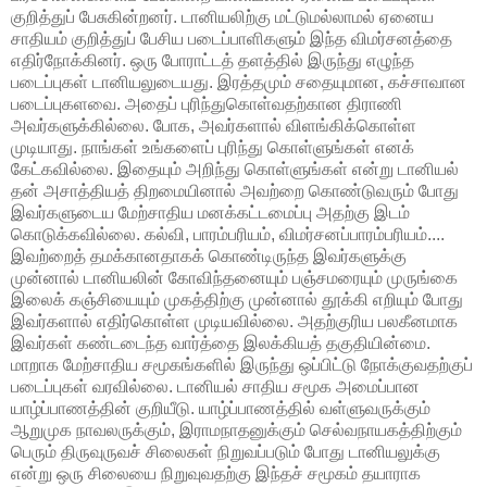
குறித்துப் பேசுகின்றனர். டானியலிற்கு மட்டுமல்லாமல் ஏனைய
சாதியம் குறித்துப் பேசிய படைப்பாளிகளும் இந்த விமர்சனத்தை
எதிர்நோக்கினர். ஒரு போராட்டத் தளத்தில் இருந்து எழுந்த
படைப்புகள் டானியலுடையது. இரத்தமும் சதையுமான, கச்சாவான
படைப்புகளவை. அதைப் புரிந்துகொள்வதற்கான திராணி
அவர்களுக்கில்லை. போக, அவர்களால் விளங்கிக்கொள்ள
முடியாது. நாங்கள் உங்களைப் புரிந்து கொள்ளுங்கள் எனக்
கேட்கவில்லை. இதையும் அறிந்து கொள்ளுங்கள் என்று டானியல்
தன் அசாத்தியத் திறமையினால் அவற்றை கொண்டுவரும் போது
இவர்களுடைய மேற்சாதிய மனக்கட்டமைப்பு அதற்கு இடம்
கொடுக்கவில்லை. கல்வி, பாரம்பரியம், விமர்சனப்பாரம்பரியம்....
இவற்றைத் தமக்கானதாகக் கொண்டிருந்த இவர்களுக்கு
முன்னால் டானியலின் கோவிந்தனையும் பஞ்சமரையும் முருங்கை
இலைக் கஞ்சியையும் முகத்திற்கு முன்னால் தூக்கி எறியும் போது
இவர்களால் எதிர்கொள்ள முடியவில்லை. அதற்குரிய பலகீனமாக
இவர்கள் கண்டடைந்த வார்த்தை இலக்கியத் தகுதியின்மை.
மாறாக மேற்சாதிய சமூகங்களில் இருந்து ஒப்பிட்டு நோக்குவதற்குப்
படைப்புகள் வரவில்லை. டானியல் சாதிய சமூக அமைப்பான
யாழ்ப்பாணத்தின் குறியீடு. யாழ்ப்பாணத்தில் வள்ளுவருக்கும்
ஆறுமுக நாவலருக்கும், இராமநாதனுக்கும் செல்வநாயகத்திற்கும்
பெரும் திருவுருவச் சிலைகள் நிறுவப்படும் போது டானியலுக்கு
என்று ஒரு சிலையை நிறுவுவதற்கு இந்தச் சமூகம் தயாராக