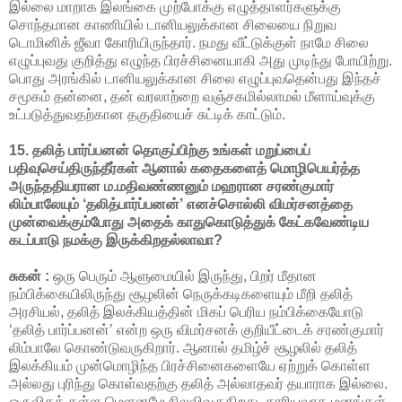
இல்லை மாறாக இலங்கை முற்போக்கு எழுத்தாளர்களுக்கு
சொந்தமான காணியில் டானியலுக்கான சிலையை நிறுவ
டொமினிக் ஜீவா கோரியிருந்தார். நமது வீட்டுக்குள் நாமே சிலை
எழுப்புவது குறித்து எழுந்த பிரச்சினையாகி அது முடிந்து போயிற்று.
பொது அரங்கில் டானியலுக்கான சிலை எழுப்புவதென்பது இந்தச்
சமூகம் தன்னை, தன் வரலாற்றை வஞ்சகமில்லாமல் மீளாய்வுக்கு
உட்படுத்துவதற்கான தகுதியைச் சுட்டிக் காட்டும்.
15. தலித் பார்ப்பனன் தொகுப்பிற்கு உங்கள் மறுப்பைப்
பதிவுசெய்திருந்தீர்கள் ஆனால் கதைகளைத் மொழிபெயர்த்த
அருந்ததியரான ம.மதிவண்ணனும் மஹரான சரண்குமார்
லிம்பாலேயும் ‘தலித்பார்ப்பனன்’ எனச்சொல்லி விமர்சனத்தை
முன்வைக்கும்போது அதைக் காதுகொடுத்துக் கேட்கவேண்டிய
கடப்பாடு நமக்கு இருக்கிறதல்லாவா?
சுகன் :
ஒரு பெரும் ஆளுமையில் இருந்து, பிறர் மீதான
நம்பிக்கையிலிருந்து சூழலின் நெருக்கடிகளையும் மீறி தலித்
அரசியல், தலித் இலக்கியத்தின் மிகப் பெரிய நம்பிக்கையோடு
‘தலித் பார்ப்பனன்’ என்ற ஒரு விமர்சனக் குறியீட்டைக் சரண்குமார்
லிம்பாலே கொண்டுவருகிறார். ஆனால் தமிழ்ச் சூழலில் தலித்
இலக்கியம் முன்மொழிந்த பிரச்சினைகளையே ஏற்றுக் கொள்ள
அல்லது புரிந்து கொள்வதற்கு தலித் அல்லாதவர் தயாராக இல்லை.
ஒருவிதக் கள்ள மெளனமே நிலவிவருகிறது. காரியவாத மனங்கள்,