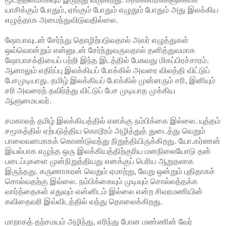
யாசிக்கும் போதும், ஏங்கும் போதும் எழுதும் போதும் அது இலக்கிய
எழுத்தாக அமைந்துவிடுவதில்லை.
ஷோபாவுடன் சேர்ந்து தொழிற்படுவதால் அவர் எழுத்துகள்
ஒவ்வொன்றும் என்னுடன் சேர்ந்துவருவதால் தனித்துவமாக
ஷோபாசக்தியைப் பற்றி இந்த இடத்தில் பேசுவது மிகப்பிரச்சாரம்.
ஆனாலும் எதிர்ப்பு இலக்கியப் போக்கில் அவரை விலத்தி விட்டுப்
பேசமுடியாது. தமிழ் இலக்கியப் போக்கில் முன்னரும் சரி, இனியும்
சரி அவரைத் தவிர்த்து விட்டுப் பேச முடியாத முக்கிய
ஆளுமையவர்.
சமகாலத் தமிழ் இலக்கியத்தில் எனக்கு நம்பிக்கை இல்லை. யுத்தம்
சமூகத்தில் ஏற்படுத்திய கொடூரம் அழித்துத் துடைத்து வெறும்
பாலைவனமாகக் கொண்டுவந்து நிறுத்தியிருக்கிறது. யோ.கர்ணன்
இயல்பாக எழுந்த ஒரு இலக்கியத்திற்குரிய மனநிலையோடு தன்
படைப்புகளை முன்நிறுத்தியது எனக்குப் பெரிய ஆறுதலாக
இருந்தது. கருணாகரன் வெறும் ஏமாற்று, வேறு ஒன்றும் புதிதாகச்
சொல்வதற்கு இல்லை. நம்பிக்கையும் முடிவும் சொல்லத்தக்க
வார்த்தைகள் எதுவும் என்னிடம் இல்லை என்ற சிவரமணியின்
கவிதைவரி இவ்விடத்தில் வந்து தொலைக்கிறது.
மாறாகத் தற்சமயம் அழிந்து, எரிந்து போன மண்ணின் வேர்