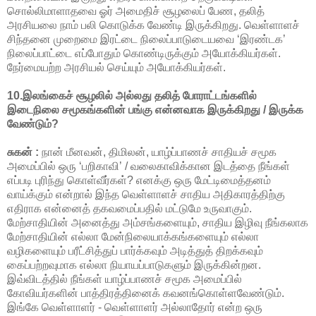
சொல்லிமாளாதவை ஓர் அமைதிச் சூழலைப் பேண, தலித்
அரசியலை நாம் பலி கொடுக்க வேண்டி இருக்கிறது. வெள்ளாளச்
சிந்தனை முறைமை இரட்டை நிலைப்பாடுடையவை ‘இரண்டக’
நிலைப்பாட்டை எப்போதும் கொண்டிருக்கும் அயோக்கியர்கள்.
நேர்மையற்ற அரசியல் செய்யும் அயோக்கியர்கள்.
10.இலங்கைச் சூழலில் அல்லது தலித் போராட்டங்களில்
இடைநிலை சமூகங்களின் பங்கு என்னவாக இருக்கிறது / இருக்க
வேண்டும்?
சுகன் :
நான் மீனவன், திமிலன், யாழ்ப்பாணச் சாதியச் சமூக
அமைப்பில் ஒரு ‘பறிகாவி’ / வலைகாவிக்கான இடத்தை நீங்கள்
எப்படி புரிந்து கொள்வீர்கள்? எனக்கு ஒரு மேட்டிமைத்தனம்
வாய்க்கும் என்றால் இந்த வெள்ளாளச் சாதிய அதிகாரத்திற்கு
எதிராக என்னைத் தகவமைப்பதில் மட்டுமே உருவாகும்.
மேற்சாதியின் அனைத்து அம்சங்களையும், சாதிய இழிவு நீங்கலாக
மேற்சாதியின் எல்லா மேன்நிலையாக்கங்களையும் எல்லா
வழிகளையும் பரீட்சித்துப் பார்க்கவும் அடித்துத் திறக்கவும்
கைப்பற்றவுமாக எல்லா நியாயப்பாடுகளும் இருக்கின்றன.
இவ்விடத்தில் நீங்கள் யாழ்ப்பாணச் சமூக அமைப்பில்
கோவியர்களின் பாத்திரத்தினைக் கவனங்கொள்ளவேண்டும்.
இங்கே வெள்ளாளர் - வெள்ளாளர் அல்லாதோர் என்ற ஒரு