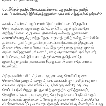
05. இந்தத் தலித் அடையாளங்களை மறுதலிக்கும் தலித்
படைப்பாளிகளும் இங்கிருந்துதானே உருவாகி வந்திருக்கிறார்கள்?
சுகன் :
அவர்கள் மறுப்பதால் அவர்களின் படைப்பிற்குரிய
கெளரவத்தை வழங்காது விடும் என்றோ மறுக்குமென்றோ
அர்த்தமில்லை. ஒரு மைய நிலைக்கு அல்லது பூரணமான
கவனங்கோரலுக்கு வந்த பிறகு மாறாகத் தலித் என்று சொல்லியே
தங்களை முன்நிறுத்துகின்ற படைப்பாளிகளையும் இதனுடன்
இணைத்தே பார்க்க வேண்டும். இது ஒன்றுக்கு ஒன்று முரண்
அல்ல. சுகிர்தராணி, சிவகாமி, கே.ஏ.குணசேகரன், ரவிக்குமார்,
ராஜ் கெளதமன் இப்படியாகத் தங்களை தலித் என்றே
முன்னிறுத்துகின்றவர்களை இதனுடன் இணைத்தே பார்க்க
வேண்டும்.
அந்த நாளில் தலித் அல்லாத ஒருவர் ஒரு வெளியீட்டினை
கொண்டுவருவது அல்லது அந்தப் படைப்பிற்குள் தலித் கூறுகள்
எவ்வளவு தூரம் உள்வாங்கப்பட்டிருக்கிறது என்றே மதிப்பீடு
செய்யப்படுகின்றது. இடதுசாரித் தளத்தில் தலித்தாகவும்,
தொழிலாளர்களாகவும் ஒருங்கு சேர இருந்தமை பிரதிபலிக்கும்
பாத்திரங்கள் புதுக்கவனம் கோரலுக்கும் உள்ளாகின ஆகப்பெரிய
விமர்சனக்கவிழ்ப்பு பெரியாரியத்தைக் கேள்விக்கு ள்ளாக்கும் போது