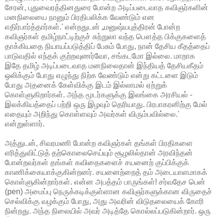
சேரன், புதுவைரத்தினதுரை போன்ற அடிப்படைவாத கவிஞர்களின்
மனநிலையை நானும் பிரதிபலிக்க வேண்டும் என
எதிர்பார்த்தார்கள்.' என்றதுடன் „மனுஷ்யபுத்திரன் போன்ற
கவிஞர்கள் தமிழ்நாட்டிற்குச் சுற்றுலா வந்த பௌத்த பிக்குகளைத்
தாக்கியதை நியாயப்படுத்திப் பேசும் போது, நான் தேசிய கீதத்தைப்
பாடுவதில் எந்தக் குற்றவுணர்வோ, சங்கடமோ இல்லை. மாறாக
இதே தமிழ் அடிப்படைவாத மனநிலைதான் இந்தியத் தேசியகீதம்
ஒலிக்கும் போது எழுந்து நிற்க வேண்டும் என்று கட்டளை இடும்
போது அதனைக் கேள்விக்கு இடம் இல்லாமல் ஏற்றுக்
கொள்ளுகிறார்கள். அந்த மூடர்களுக்கு இலங்கை அரசியல் -
இலக்கியத்தைப் பற்றி ஒரு இழவும் தெரியாது. பிரபாகரனிற்கு மேல்
எதையும் அறிந்து கொள்ளவும் அவர்கள் விரும்பவில்லை.'
என்றுள்ளார்.
அத்துடன், சிவரமணி போன்ற கவிஞர்கள் தங்கள் பிரதிகளை
எரித்துவிட்டுத் தற்கொலைசெய்யும் சூழலில்தான் அரவிந்தன்
போன்றவர்கள் தங்கள் கவிதைகளைச் சயனைற் குப்பிக்குக்
காணிக்கையாக்குகின்றனர். சயனைற்றைத் தம் அடையாளமாகக்
கொள்ளுகின்றார்கள். என்ன அபத்தம் பாருங்கள்! சர்வதேச பென்
(pen) அமைப்பு நெருக்கடிக்குள்ளான கவிஞர்களுக்கான விருதைச்
செல்விக்கு வழக்கும் போது, அது அவரின் விடுதலையைக் கோரி
நின்றது. அந்த நிலையில் அவர் அடித்தே கொல்லப்படுகின்றார். ஒரு