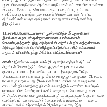
இடைநிலைசாதிகளை ஆதிக்க சாதியாகக் கட்டமைகின்ற தன்மை
இல்லை. மீனவர்கள் வெள்ளாளக் கட்டமைப்பிற்கு எதிரான
எதிர்ப்பை ஒரு வாழ்வு முறையாகக் கொண்டவர்கள். ‘எளிய
திமிலன்’ என்பதைத் தவிர நான் எனது சாதியாகத் தனித்து
நிற்பதில்லை.
11.சாதியப்போராட்டங்களை முன்னெடுத்த இடதுசாரிகள்
இலங்கை அரசுடன் ஒன்றிணைவான போக்கினைக்
கொண்டிருந்தனர். இது அவர்களின் அரசியல் நம்பகத்தன்மையை
அல்லது அவர்கள் பிரதிநிதித்துவப்படுத்திய தலித் மக்களைச்
சமூக அரசியலிலிருந்து அந்நியப் படுத்தவில்லையா?
சுகன் :
இலங்கை அரசியலில் இடதுசாரிகளுக்குத் திட்டவட்ட
அரசியல் வேலைத்திட்டங்கள் இருக்கின்றன. எவ்வளவு
குறைந்தபட்சமாக இயங்கினாலும் கூட இனத்துவ, பிரதேச
அடையாளங்களைக் கடந்து இலங்கை முழுமைக்குமான அரசியல்
வேலை முறைமையது. இலங்கைச் சிறுபான்மைத் தமிழர் மகா
சபையின் தீர்மானத்தை நீங்கள் கவனத்தில் கொள்ள வேண்டும்.
மகாசபையின் தோற்றுவாய்களில் ஒருவரும், செயலாளருமான
இ.வெ.செல்வரட்ணம் முக்கியமான தீர்மானத்தையும் நிபந்தனையும்
விதிக்கிறார். மகாசபையின் நிர்வாகத்தில் உள்ளவர்கள் ஏனைய
அமைப்புகளில் நிர்வாகத்தில் இருக்க முடியாது. இது