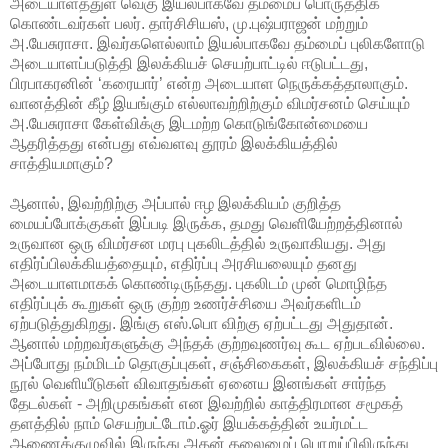
அடையாளத்துள் வெகு இயல்பாகவே தம்மைப் பொருத்திக்
கொண்டவர்கள் பலர். தார்சிசியஸ், மு.புஷ்பராஜன் மற்றும்
அ.யேசுராசா. இவர்களெல்லாம் இயல்பாகவே தம்மைப் புலிகளோடு
அடையாளப்படுத்தி இலக்கியச் செயற்பாட்டில் ஈடுபட்டது,
பிரபாகரனின் ‘கரையார்’ என்ற அடையாள நெருக்கத்தாலாகும்.
வானத்தின் கீழ் இயங்கும் எல்லாவற்றிற்கும் விமர்சனம் செய்யும்
அ.யேசுராசா கேள்விக்கு இடமற்ற கொடுங்கோன்மையை
ஆதரித்தது என்பது எவ்வளவு தூரம் இலக்கியத்தில்
சாத்தியமாகும்?
ஆனால், இவற்றிற்கு அப்பால் ஈழ இலக்கியம் குறித்த
மையப்போக்குகள் இப்படி இருக்க, தமது வெளியேற்றத்தினால்
உருவான ஒரு விமர்சன மரபு புகலிடத்தில் உருவாகியது. அது
எதிர்ப்பிலக்கியத்தையும், எதிர்ப்பு அரசியலையும் தனது
அடையாளமாகக் கொண்டிருந்தது. புகலிடம் முன் மொழிந்த
எதிர்ப்புக் கூறுகள் ஒரு குற்ற உணர்ச்சியை அவர்களிடம்
ஏற்படுத்துகிறது. இங்கு எஸ்.பொ விற்கு ஏற்பட்டது அதுதான்.
ஆனால் மற்றவர்களுக்கு அந்தக் குற்றவுணர்வு கூட ஏற்படவில்லை.
அப்போது நம்மிடம் தொகுப்புகள், சஞ்சிகைகள், இலக்கியச் சந்திப்பு
நூல் வெளியீடுகள் விவாதங்கள் ஏனைய இனங்கள் சார்ந்த
தேடல்கள் - அறிமுகங்கள் என இவற்றில் காத்திரமான சமூகத்
தளத்தில் நாம் செயற்பட்டோம்.ஓர் இயக்கத்தின் உயர்மட்ட
ஆணைக்குழுவில் இருந்து அதன் தலைமைப் பொறுப்பிலிருந்து