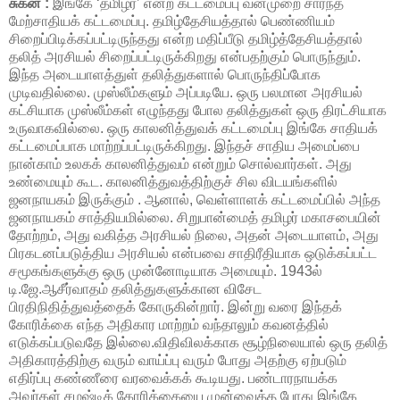
சுகன் :
இங்கே ‘தமிழர்’ என்ற கட்டமைப்பு வன்முறை சார்ந்த
மேற்சாதியக் கட்டமைப்பு. தமிழ்தேசியத்தால் பெண்ணியம்
சிறைப்பிடிக்கப்பட்டிருந்தது என்ற மதிப்பீடு தமிழ்த்தேசியத்தால்
தலித் அரசியல் சிறைப்பட்டிருக்கிறது என்பதற்கும் பொருந்தும்.
இந்த அடையாளத்துள் தலித்துகளால் பொருந்திப்போக
முடிவதில்லை. முஸ்லீம்களும் அப்படியே. ஒரு பலமான அரசியல்
கட்சியாக முஸ்லீம்கள் எழுந்தது போல தலித்துகள் ஒரு திரட்சியாக
உருவாகவில்லை. ஒரு காலனித்துவக் கட்டமைப்பு இங்கே சாதியக்
கட்டமைப்பாக மாற்றப்பட்டிருக்கிறது. இந்தச் சாதிய அமைப்பை
நான்காம் உலகக் காலனித்துவம் என்றும் சொல்வார்கள். அது
உண்மையும் கூட. காலனித்துவத்திற்குச் சில விடயங்களில்
ஜனநாயகம் இருக்கும் . ஆனால், வெள்ளாளக் கட்டமைப்பில் அந்த
ஜனநாயகம் சாத்தியமில்லை. சிறுபான்மைத் தமிழர் மகாசபையின்
தோற்றம், அது வகித்த அரசியல் நிலை, அதன் அடையாளம், அது
பிரகடனப்படுத்திய அரசியல் என்பவை சாதிரீதியாக ஒடுக்கப்பட்ட
சமூகங்களுக்கு ஒரு முன்னோடியாக அமையும். 1943ல்
டி.ஜே.ஆசீர்வாதம் தலித்துகளுக்கான விசேட
பிரதிநிதித்துவத்தைக் கோருகின்றார். இன்று வரை இந்தக்
கோரிக்கை எந்த அதிகார மாற்றம் வந்தாலும் கவனத்தில்
எடுக்கப்படுவதே இல்லை.விதிவிலக்காக சூழ்நிலையால் ஒரு தலித்
அதிகாரத்திற்கு வரும் வாய்ப்பு வரும் போது அதற்கு ஏற்படும்
எதிர்ப்பு கண்ணீரை வரவைக்கக் கூடியது. பண்டாரநாயக்க
அவர்கள் சமஷ்டிக் கோரிக்கையை முன்வைத்த போது இங்கே