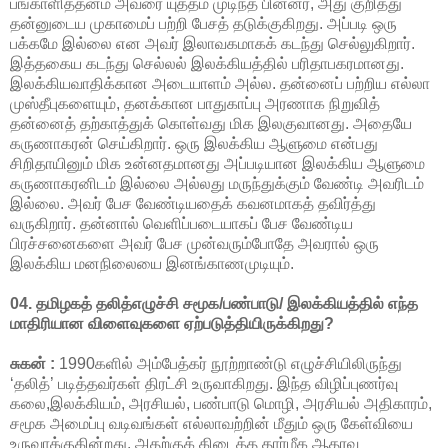
பங்காளித்தனம் அவரை யுத்தம் முடிந்த பின்னர், அது குறித்து
தன்னுடைய முகாமைப் பற்றி பேசத் தடுக்குகிறது. அப்படி ஒரு
பக்கமே இல்லை என அவர் இலாவகமாகக் கடந்து செல்லுகிறார்.
இத்தகைய கடந்து செல்லல் இலக்கியத்தில் பரிதாபகரமானது.
இலக்கியவாதிக்கான அடையாளம் அல்ல. தன்னைப் பற்றிய எல்லா
முஸ்தீபுகளையும், தனக்கான பாதுகாப்பு அரணாக நிறுவித்
தன்னைத் தற்காத்துக் கொள்வது மிக இலகுவானது. அதையே
கருணாகரன் செய்கிறார். ஒரு இலக்கிய ஆளுமை என்பது
சிறிதாயினும் மிக உன்னதமானது அப்படியான இலக்கிய ஆளுமை
கருணாகரனிடம் இல்லை அல்லது மருந்துக்கும் வேண்டி அவரிடம்
இல்லை. அவர் பேச வேண்டியதைக் கவனமாகத் தவிர்த்து
வருகிறார். தன்னால் வெளிப்படையாகப் பேச வேண்டிய
பிரச்சனைகளை அவர் பேச முன்வரும்போதே அவரால் ஒரு
இலக்கிய மனநிலையை இனங்காணமுடியும்.
04. தமிழகத் தலித்எழுச்சி சமூக/பண்பாடு/ இலக்கியத்தில் எந்த
மாதிரியான விளைவுகளை ஏற்படுத்தியிருக்கிறது?
சுகன் :
1990களில் அம்பேத்கர் நூற்றாண்டு எழுச்சியிலிருந்து
‘தலித்’ படித்தவர்கள் திரட்சி உருவாகிறது. இந்த விழிப்புணர்வு
கலை,இலக்கியம், அரசியல், பண்பாடு மொழி, அரசியல் அதிகாரம்,
சமூக அமைப்பு வடிவங்கள் எல்லாவற்றின் மீதும் ஒரு கேள்வியை
உருவாக்குகின்றது. அதற்குக் கிடைத்த தார்மீக ஆதரவு