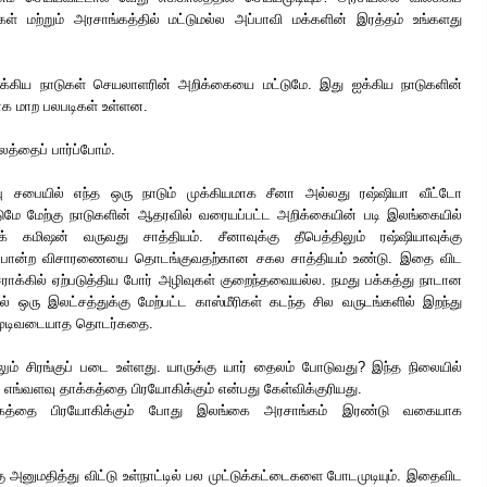
ிகள் மற்றும் அரசாங்கத்தில் மட்டுமல்ல அப்பாவி மக்களின் இரத்தம் உங்களது
ஐக்கிய நாடுகள் செயலாளரின் அறிக்கையை மட்டுமே. இது ஐக்கிய நாடுகளின்
க மாற பலபடிகள் உள்ளன.
த்தைப் பார்ப்போம்.
்பு சபையில் எந்த ஒரு நாடும் முக்கியமாக சீனா அல்லது ரஷ்ஷியா வீட்டோ
ுமே மேற்கு நாடுகளின் ஆதரவில் வரையப்பட்ட அறிக்கையின் படி இலங்கையில்
 கமிஷன் வருவது சாத்தியம். சீனாவுக்கு தீபெத்திலும் ரஷ்ஷியாவுக்கு
 போன்ற விசாரணையை தொடங்குவதற்கான சகல சாத்தியம் உண்டு. இதை விட
் ஈராக்கில் ஏற்படுத்திய போர் அழிவுகள் குறைந்தவையல்ல. நமது பக்கத்து நாடான
் ஒரு இலட்சத்துக்கு மேற்பட்ட காஸ்மீரிகள் கடந்த சில வருடங்களில் இறந்து
் முடிவடையாத தொடர்கதை.
லும் சிரங்குப் படை உள்ளது. யாருக்கு யார் தைலம் போடுவது? இந்த நிலையில்
 எங்வளவு தாக்கத்தை பிரயோகிக்கும் என்பது கேள்விக்குரியது.
ாக்கத்தை பிரயோகிக்கும் போது இலங்கை அரசாங்கம் இரண்டு வகையாக
 அனுமதித்து விட்டு உள்நாட்டில் பல முட்டுக்கட்டைகளை போடமுடியும். இதைவிட