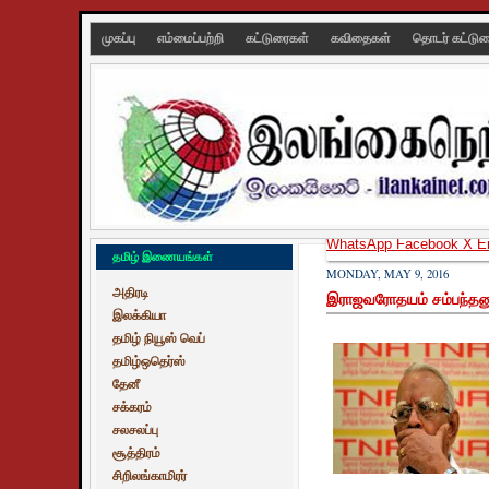
முகப்பு
எம்மைப்பற்றி
கட்டுரைகள்
கவிதைகள்
தொடர் கட்டு
WhatsApp
Facebook
X
E
தமிழ் இணையங்கள்
MONDAY, MAY 9, 2016
அதிரடி
இராஜவரோதயம் சம்பந்தனுக்
இலக்கியா
தமிழ் நியூஸ் வெப்
தமிழ்ஒதெர்ஸ்
தேனீ
சக்கரம்
சலசலப்பு
சூத்திரம்
சிறிலங்காமிரர்