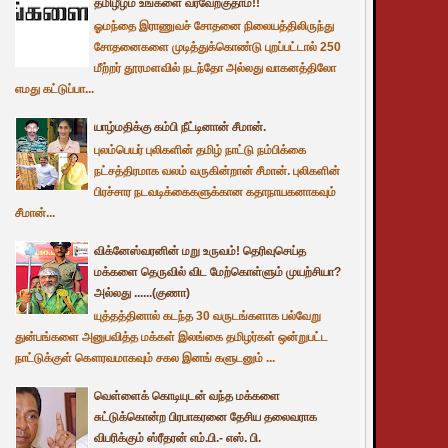
தமிழீழம் உங்களை வரவேற்குதாம்!!
ஓமந்தை இராணுவச் சோதனை நிலையத்திலிருந்து
சோதனைகளை முடித்துக்கொண்டு புறப்பட்டால் 250
மீற்றர் தூரமளவில் நடந்தோ அல்லது வாகனத்திலோ
எமது கட்டுப்பா...
யாழ்மதிக்கு கம்பி நீட்டினான் சீமான்.
புலம்பெயர் புலிகளின் தமிழ் நாட்டு நம்பிக்கை
நட்சத்திரமாக வலம் வருகின்றான் சீமான். புலிகளின்
பிரச்சார நடவடிக்கைகளுக்கான கதாநாயகனாகவும்
சீமான்...
விக்னேஸ்வரனின் மறு உருவம்! தெரிவுசெய்த
மக்களை தெருவில் விட மேற்கொள்ளும் முயற்சியா?
அல்லது ......(குணா)
யுத்தத்தினால் கடந்த 30 வருடங்களாக பல்வேறு
துன்பங்களை அனுபவித்த மக்கள் இலங்கை தமிழர்கள் ஒன்றுபட்ட
நாட்டுக்குள் கௌரவமாகவும் சகல இனங் களுடனும் ...
வெள்ளைக் கொடியுடன் வந்த மக்களை
சுட்டுக்கொன்ற பிரபாகரனை தேசிய தலைவராக
விபரிக்கும் ஸ்ரீதரன் எம்.பி.- எஸ். பி.