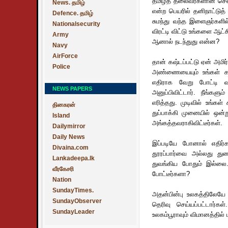
தமிழ்த் தலைவர்களான செல்
News. தமிழ்
என்ற பெயரில் தனிநாட்டுத
Defence. தமிழ்
சுமந்து வந்த இளைஞர்களி
Nationalsecurity
விரட்டி விட்டு உங்களை ஆட்ச
Army
ஆனால் நடந்துது என்ன?
Navy
AirForce
தான் கஷ்டப்பட்டு ஏன் அம
Police
அண்ணையையும் உங்கள் கட்
எதிராக வேறு போட்டி வ
NEWS PAPERS
அனுப்பிவிட்டார். நீங்கள
எரித்தது. முடிவில் உங்கள
தினகரன்
துப்பாக்கி முனையில் ஒன்
Island
அங்கத்தவராகிவிட்டீர்கள்.
Dailymirror
Daily News
இப்படியே போனால் எதிர்க
Divaina.com
தூரப்பார்வை அல்லது துண
Lankadeepa.lk
துவங்கிய போதும் இல்லை
வீரகேசரி
போட்டீர்களா?
Nation
SundayTimes.
அதன்பின்பு உலகத்திலேயே 
SundayObserver
தெரிவு செய்யப்பட்டார்க
SundayLeader
உலகம்பூராவும் விமானத்தில்