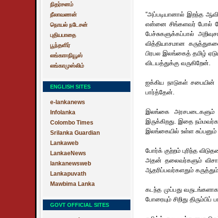
நிதர்சனம்
“அப்படியானால் இறந்த ஆவ
நீலாவணன்
என்னை சிங்களவர் போல் பேச
நொயல் நடேசன்
பேச்சுகளுக்கப்பால் அறிவுச
புதியபாதை
வித்தியாசமான கருத்துகள
பூந்தளிர்
பிரபல இலங்கைத் தமிழ் ஏடும்
லங்காஈநியூஸ்
விடயத்துக்கு வருகிறேன்.
லங்காமுஸ்லிம்
ஐக்கிய நாடுகள் சபையின் 
ENGLISH SITES
பார்த்தேன்.
e-lankanews
இலங்கை அரசபடைகளும் விட
Infolanka
இருக்கிறது. இதை நம்மவர்க
Colombo Times
இலங்கையில் உள்ள சுப்பனும்
Srilanka Guardian
Lankaweb
போர்க் குற்றம் புரிந்த வி
LankaeNews
அதன் தலைவர்களும் விசார
lankanewsweb
ஆதரிப்பவர்களதும் கருத்து
Lankapuvath
Mawbima Lanka
கடந்த முப்பது வருடங்களாக
போரையும் சிறிது திரும்பிப் ப
GOVT OFFICIAL SITES