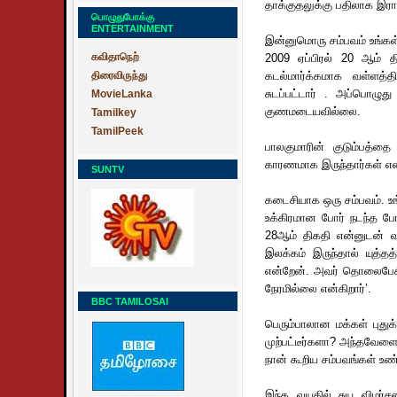
தாக்குதலுக்கு பதிலாக இ
பொழுதுபோக்கு
ENTERTAINMENT
இன்னுமொரு சம்பவம் உங்கள்
கவிதாநெற்
2009 ஏப்பிரல் 20 ஆம் தி
திரைவிருந்து
கடல்மார்க்கமாக வள்ளத்தி
சுடப்பட்டார் . அப்பொழுத
MovieLanka
குணமடையவில்லை.
Tamilkey
TamilPeek
பாலகுமாரின் குடும்பத்தை
காரணமாக இருந்தார்கள் என 
SUNTV
கடைசியாக ஒரு சம்பவம். உ
உக்கிரமான போர் நடந்த போத
28ஆம் திகதி என்னுடன் வந
இலக்கம் இருந்தால் யுத்த
என்றேன். அவர் தொலைபேசியி
நேரமில்லை என்கிறார்’.
BBC TAMILOSAI
பெரும்பாலான மக்கள் புதுக
முற்பட்டீர்களா? அந்தவேளைய
நான் கூறிய சம்பவங்கள் உண
இந்த வயதில் சுய விமர்சன