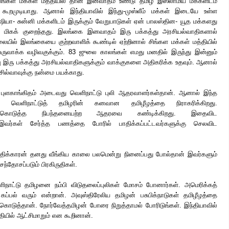
்கள மக்கள் மத்தியில் தான் இனவாதம் உண்டு தமிழ் இஸ்லாமிய மக்களிடம்
ூறமுடியாது. ஆனால் இந்தியாவில் இந்து-முஸ்லீம் மக்கள் இடையே உள்ள
யா- சுன்னி மக்களிடம் இருக்கும் வேறுபாடுகள் ஏன் பாலஸ்தின- யூத மக்களது
ு மிகக் குறைந்தது. இலங்கை இனவாதம் இரு பக்கத்து அரசியல்வாதிகளால்
ிலையில் இலங்கையை குற்றவாளிக் கூண்டில் ஏற்றினால் சிங்கள மக்கள் மத்தியில்
ருவாக்க வழிவகுக்கும். 83 ஜுலை காலங்கள் எமது மனதில் இருந்து இன்னும்
இரு பக்கத்து அரசியல்வாதிகளுக்கும் வாக்குகளை அதிகரிக்க உதவும். ஆனால்
ில்வாவுக்கு நன்மை பயக்காது.
புளகாங்கிதம் அடைவது வெளிநாட்டு புலி ஆதரவாளர்கள்தான். ஆனால் இந்த
க வெளிநாட்டுத் தமிழரின் கனவான தமிழீழத்தை நிராகரிக்கிறது.
்கு கொடுத்த நிபந்தனையற்ற ஆதரவை கண்டிக்கிறது. இதைவிட
 இவர்கள் சேர்த்த பணத்தை போரில் பாதிக்கப்பட்டவர்களுக்கு செலவிட
க்காரன் தனது வீங்கிய காலை பலமென்று நினைப்பது போல்தான் இவர்களும்
சந்தோசப்படும் பிரகிருதிகள்.
ளிநாட்டு தமிழனை நம்பி விடுதலைப்புலிகள் மோசம் போனார்கள். அமெரிக்கத்
ப்பல் வரும் என்றான். அவுஸ்திரேலிய தமிழன் பசுபிக்நாடுகள் தமிழீழத்தை
 கொடுத்தான். நோர்வேத்தமிழன் போரை நிறுத்தாமல் போரிடுங்கள். இந்தியாவில்
தியில் ஆட்சிமாறும் என கூறினான்.