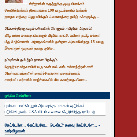
ஸ்ரீதரனின் கருத்துக்கு முழு விளக்கம்
கொடுக்கின்றார் திசாநாயக்க 109 வருடங்களின் பின்னர்
ஜனநாயகத்தை அனுபவிக்கும் அவகாசத்தை தமிழ் மக்களுக்கு ...
அம்பலத்திற்கு வரும் புலிகளின் அராஜகம். (வீடியோ ஆதாரம்)
கீழே உள்ள மனதை பிளக்கும் வீடியோ காட்சி, புலிகள் தமிழ் மக்கள்
மீது மேற்கொண்ட அராஜகங்களில் ஒன்றாக அமைகின்றது. 15 வயது
இளைஞன் ஒருவன் தனது குடும...
நம்புங்கள் தமிழீழம் நாளை பிறக்கும்.
தோழர் பரமதேவாவின் மருமகன் எஸ். எஸ். கணேந்திரன் காசி
அண்ணா உங்களின் உணர்ச்சிகரமான வசனங்களால்
கவரப்பட்டவர்களில் வாழ்க்கையில் சில காலத்தை வீணா...
முந்திய செய்திகள்
புலிகள் பலம்பெறும் அளவுக்கு மக்கள் ஒடுக்கப்-
படுகின்றனர். USA யிடம் கவலை தெரிவித்த ரவிராஜ்
கேட்டேளே... கேட்டேளே... டென்டர் களவு கேட்டேளே... -
ஊர்கிழவன்