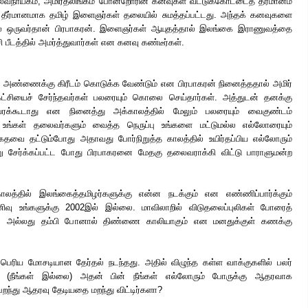
வநாயகம், அமிர்தலிங்கம் போன்றோரின் கனவுகள் வட்டுக்கோட்டைத் தீர்மானம்
் தீர்மானமாக தமிழ் இளைஞர்கள் தலையில் சுமத்தப்பட்டது. அந்தக் கனவுகளை
ல் ஒருவர்தான் பிரபாகரன். இளைஞர்கள் ஆயுதத்தால் இலங்கை இராணுவத்தை
ி பீடத்தில் அமர்த்துவார்கள் என கனவு கண்டீர்கள்.
ிர் அண்ணைக்கு கிரீடம் கொடுக்க வேண்டும் என பிரபாகரன் நினைத்ததால் அமிர்
சியைச் சேர்ந்தவர்கள் பலரையும் கொலை செய்தார்கள். அத்துடன் தனக்கு
ரக்கூடாது என நினைத்து அக்காலத்தில் மேலும் பலரையும் வைகுண்டம்
ும் உங்கள் தலைவர்களும் வைத்த நெருப்பு உங்களை மட்டுமல்ல எல்லோரையும்
் கதவை தட்டும்போது அதாவது போர்நிறுத்த காலத்தில் உயிர்தப்பிய எல்லோரும்
று சேர்க்கப்பட்ட போது பிரபாகரனை மேதகு தலைவராக்கி விட்டு பாராளுமன்ற
ாலத்தில் இலங்கைத்தமிழர்களுக்கு என்ன நடக்கும் என எண்ணிப்பார்க்கும்
ிவு உங்களுக்கு 2002இல் இல்லை. மாவிலாறில் விடுதலைப்புலிகள் போரைத்
. அல்லது தம்பி போனால் திண்ணை காலியாகும் என மனதுக்குள் கணக்கு
பெரிய மோசடியான தேர்தல் நடந்தது. அதில் விழுந்த கள்ள வாக்குகளில் பலர்
ள். (நீங்கள் இல்லை) அதன் பின் நீங்கள் எல்லோரும் போருக்கு ஆதரவாக
 பறந்து ஆதரவு தேடியதை மறந்து விட்டிர்களா?