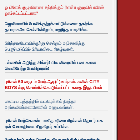
ஓ பிளேக் குழுவினரை சந்திக்கும் ரிஎன்ஏ குழுவில் சுரேஸ்
ஓரம்கட்டப்பட்டாரா?
ஜெனிவாவில் போலிக்குற்றச்சாட்டுக்களை தகர்க்க
தயாராகவே செல்கின்றோம், மஹிந்த சமரசிங்க.
பிரித்தானியாவிலிருந்து செல்லும் அம்சாவிற்கு
பெருமெடுப்பில் பிரியாவிடை நிகழ்வுகள்.
டக்ளசின் அடுத்த சிக்சர்! மிக விரைவில் படைகளை
வெளியேற்ற போகிறாராம்!
புலிகள் 60 வருடம் போர்-ஆடி(ட்)னார்கள். சுவிஸ் CITY
BOYS க்கு சொல்லிக்கொடுக்கப்பட்ட கதை இது. பீமன்
கொடிய யுத்தத்தில் வடகிழக்கில் நிரந்தர
அங்கவீனர்களானோரின் அனுபவங்கள்.
புலிகள் மேற்கொண்ட மனித உரிமை மீறல்கள் தொடர்பாக
ஏன் பேசுவதிலை. சீறுகிறார் சம்பிக்க
போர்குற்றம் என்ற மொத்த வியாபாரத்தின் பங்காளிகள்