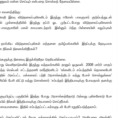
ராணுவம் என்ன செய்யும் என்பதை சொல்லத் தேவையில்லை.
 கவனத்திற்கு:
கதி இரவு விடுதலைப்புலிகளிடம் இருந்து ஈரோஸ் பாலகுமார் குடும்பத்துடன்
ல் முல்லைத்தீவில் இருந்து தப்பி ஓட முற்பட்டபோது விடுதலைப்புலிகளால்
ு பாலகுமாரின் மகள் காயமடைந்தார். இன்னும் அந்த பிள்ளையின் எலும்புகள்
 தாக்கிய விடுதலைப்புலிகள் எத்தனை தமிழ்மக்களின் இறப்புக்கு நேரடியாக
நீங்கள் நினைக்கிறீர்கள்?
ங்களுக்கு நினைவு இருக்கிறதோ தெரியவில்லை.
ு வெளிநாடுகளில் இருந்து வந்தவர்களில் நானும் ஒருவன். 2008 மார்ச் மாதம்
்த மெல்பன் சட்டத்தரணி ரவீந்திரனிடம் ‘உங்களிடம் சம்பந்தரின் தொலைபேசி
த்தில் அகப்பட்ட மக்களைப் பற்றி அரசாங்கத்திடம் வந்து பேசச் சொல்லுங்கள’
ல் பேசி விட்டு வந்து சொன்னார் ‘சம்பந்தர் இந்தியாவுக்கு போவதால் தனக்கு
்குடியிருப்பு பகுதியில் இறந்த போது அரசாங்கத்தோடு அல்லது புலிகளோடு பேச
ில் நீங்கள் இந்தியாவுக்கு பிரயாணம் செய்தீர்கள்.
்மையானவை. இதில் சம்பந்தப்பட்டவர்களுடன் பேசி உறுதிப்படுத்தலாம்.
ம் செய்யவிட்டால் வேறு எக்காலத்தில் செய்யமுடியும்? அரசியலை விலக்கிப்