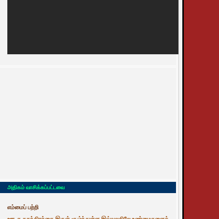
அதிகம் வாசிக்கப்பட்டவை
எம்மைப் பற்றி
ஊடக சுதந்திரத்தை இருள் சூழ்ந்துள்ள இவ்வுலகிலே உண்மைகளைத்