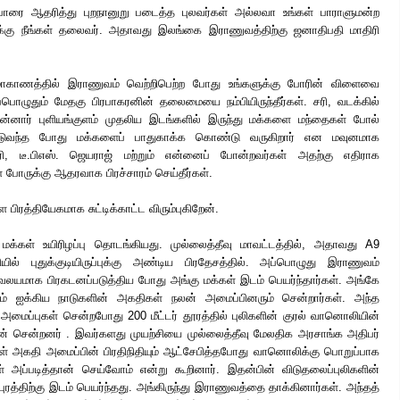
போரை ஆதரித்து புறநானுறு படைத்த புலவர்கள் அல்லவா உங்கள் பாராளுமன்ற
க்கு நீங்கள் தலைவர். அதாவது இலங்கை இராணுவத்திற்கு ஜனாதிபதி மாதிரி
 மாகாணத்தில் இராணுவம் வெற்றிபெற்ற போது உங்களுக்கு போரின் விளைவை
பொழுதும் மேதகு பிரபாகரனின் தலைமையை நம்பியிருந்தீர்கள். சரி, வடக்கில்
னார் புளியங்குளம் முதலிய இடங்களில் இருந்து மக்களை மந்தைகள் போல்
்டுவந்த போது மக்களைப் பாதுகாக்க கொண்டு வருகிறார் என மவுனமாக
கரி, டீ.பிஎஸ். ஜெயராஜ் மற்றும் என்னைப் போன்றவர்கள் அதற்கு எதிராக
 போருக்கு ஆதரவாக பிரச்சாரம் செய்தீர்கள்.
பிரத்தியேகமாக சுட்டிக்காட்ட விரும்புகிறேன்.
மக்கள் உயிரிழப்பு தொடங்கியது. முல்லைத்தீவு மாவட்டத்தில், அதாவது A9
யில் புதுக்குடியிருப்புக்கு அண்டிய பிரதேசத்தில். அப்பொழுது இராணுவம்
பு வலயமாக பிரகடனப்படுத்திய போது அங்கு மக்கள் இடம் பெயர்ந்தார்கள். அங்கே
ம் ஐக்கிய நாடுகளின் அகதிகள் நலன் அமைப்பினரும் சென்றார்கள். அந்த
மைப்புகள் சென்றபோது 200 மீட்டர் தூரத்தில் புலிகளின் குரல் வானொலியின்
ன் சென்றனர் . இவர்களது முயற்சியை முல்லைத்தீவு மேலதிக அரசாங்க அதிபர்
ுகள் அகதி அமைப்பின் பிரதிநிதியும் ஆட்சேபித்தபோது வானொலிக்கு பொறுப்பாக
் அப்படித்தான் செய்வோம் என்று கூறினார். இதன்பின் விடுதலைப்புலிகளின்
 புரத்திற்கு இடம் பெயர்ந்தது. அங்கிருந்து இராணுவத்தை தாக்கினார்கள். அந்தத்