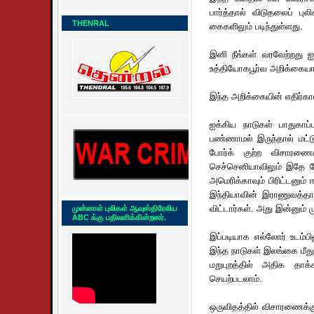
பார்த்தால் விடுதலைப் புல
THENRAL
கைகளிலும் படிந்துள்ளது.
இனி நீங்கள் வரவேற்றது 
உத்தியோகபூர்வ அறிக்கையா
இந்த அறிக்கையின் எதிர்கால
ஐக்கிய நாடுகள் பாதுகாப
பண்ணாமல் இருந்தால் மட்ட
போர்க் குற்ற விசாரணைக்
செச்செனியாவிலும் இதே
அமெரிக்காவும் பிரிட்டனும
இந்தியாவின் இராணுவத்தால
விட்டார்கள். அது இன்னும
முன்னாள் புலிகள் ஆவுஸ்திரேலிய
ABC க்கு பதிலளிக்கின்றனர்.
இப்படியாக எல்லோர் உடம்பி
இந்த நாடுகள் இலங்கை மீது
மறுபுறத்தில் அதிக த
செயற்படலாம்.
ஒருவிதத்தில் விசாரணைக்கு