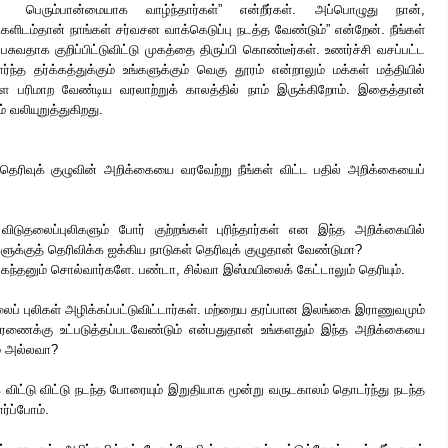
பெரும்பான்மையாக வாழ்ந்தார்கள்” என்றீர்கள். அப்பொழுது நான்,
ிகளிடம்தான்
நாங்கள் சர்வசன வாக்கெடுப்பு நடத்த வேண்டும்” என்றேன். நீங்கள்
ுவதாக குறிப்பிட்டுவிட்டு முகத்தை திருப்பி கொண்டீர்கள். உணர்ச்சி வசப்பட்ட
ார்ந்த தர்க்கத்துக்கும் உங்களுக்கும் வெகு தூரம் என்றாலும் மக்கள் மத்தியில்
ை பரிமாற வேண்டிய வரலாற்றுக் காலத்தில் நாம் இருக்கிறோம். இதைத்தான்
 வலியுறுத்துகிறது.
தெரிவுக் குழுவின் அறிக்கையை வரவேற்று நீங்கள் விட்ட பதில் அறிக்கையைப்
ுதலைப்புலிகளும் போர் குற்றங்கள் புரிந்தார்கள் என இந்த அறிக்கையில்
ளுக்குத் தெரிவிக்க ஐக்கிய நாடுகள் தெரிவுக் குழுதான் வேண்டுமா?
 கந்தனும் சொல்வார்களே. பண்டா, சில்வா இஸ்மயிலைக் கேட்டாலும் தெரியும்.
டுதலைப் புலிகள் அழிக்கப்பட்டுவிட்டார்கள். மற்றைய தரப்பான இலங்கை இராணுவமும்
ணைக்கு உட்படுத்தப்படவேண்டும் என்பதுதான் உங்களதும் இந்த அறிக்கையை
ம் அல்லவா?
 விட்டு விட்டு நடந்த போரையும் இறுதியாக மூன்று வருடகாலம் தொடர்ந்து நடந்த
ார்ப்போம்.