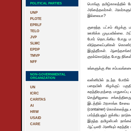
POLITICAL PARTIES
பொங்கு தமிழ்காலத்தில் 
அங்கத்தவர்கள். அவர்களு
UNP
இல்லையா?
PLOTE
EPRLF
குறைந்த பட்சம் கிழக்கு
TELO
ஊகிக்க முடியவில்லை. அப்
JVP
போர் தொடங்கிய போது மன்
SLMC
விடுதலைப்புலிகள் கொண
EPDP
இருந்தீர்கள். ஆனந்தசங்
TMVP
குரல்கொடுத்த போது நீங்கள்
NFF
உங்களுக்கு சில சம்பவங்களை 
NON-GOVERNMENTAL
ORGANIZATION
வன்னியில் நடந்த போரில் 
பதையின் கிழக்குப் பகுதி
UN
சுதந்திரபுரத்தை பாதுகாப்
ICRC
செஞ்சிலுவை சங்கத்தினரு
CARITAS
இடத்தில் அரசாங்க சேவை அ
AI
(container) கொள்கலத்துட
HRW
பார்த்திபனும் ஐக்கிய நாட
USAID
இருந்த தமிழன்பன் நாங்கள
CARE
ஆட்டிலரி அணியும் சுதந்திர