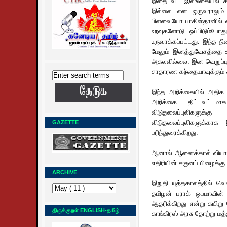
இதை விட இலங்கையில் சிங
இல்லை என ஒருவராலும் க
பிளவையோ பாகிஸ்தானில் ஷி
உறவுகளோடு ஒப்பிடும்போத
உருவாக்கப்பட்டது. இந்த ந
மேலும் இனத்துவேசத்தை உ
அகலவில்லை. இன வெறுப்பு 
சாதாரண கந்தையாவுக்கும் ச
இந்த அறிக்கையில் அதிக 
அறிக்கை திட்டவட்டமா
விடுதலைப்புலிகளுக
விடுதலைப்புலிகளுக்காக
GAZETTE
பரிந்துரைக்கிறது.
ஆனால் ஆனைக்கால் வியாதி
எதிரியின் சகுனப் பிழைக்கு 
ARCHIVE
இறுதி யுத்தகாலத்தில் வெ
தமிழன் பராக் ஒபமாவின் க
ஆதரிக்கிறது என்று கயிறு
திருக்குறள் ENGLISH-தமிழ்
காங்கிரஸ் அரசு தோற்று மத்