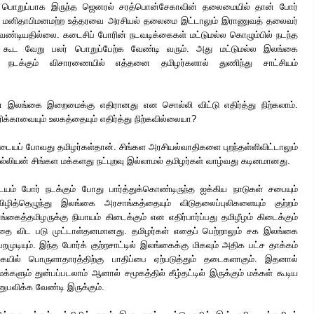
 பொறுப்பாக இருந்த ஜெனரல் சரத்பொன்சேகாவின் தலைமையில் தான் போர்
்படி மனிதாபிமனமற்ற உத்தரவை அரசியல் தலைமை இட்டாலும் இராணுவத் தலைவர்
்டியதில்லை. கடைசிப் போரின் நடவடிக்கைகள் மட்டுமல்ல கொழும்பில் நடந்த
கூட வேறு பலர் பொறுப்பேற்க வேண்டி வரும். அது மட்டுமல்ல இலங்கை
க நடக்கும் விசாரணையில் எத்தனை தமிழர்களால் துணிந்து சாட்சியம்
சன் இலங்கை இறைமைக்கு எதிரானது என சொல்லி விட்டு எதிர்த்து நிற்கலாம்.
க்காவையும் உலகத்தையும் எதிர்த்து நிற்கவில்லையா?
டையப் போவது தமிழர்கள்தான். சிங்கள அரசியல்வாதிகளை புறந்தள்ளிவிட்டாலும்
்லியன் சிங்கள மக்களது நட்புறவு இல்லாமல் தமிழர்கள் வாழ்வது கடினமானது.
ம் போர் நடக்கும் போது பார்த்துக்கொண்டிருந்த ஐக்கிய நாடுகள் சபையும்
ிழித்தெழுந்து இலங்கை அரசாங்கத்தையும் விடுதலைப்புலிகளையும் குற்றம்
்கைத்தமிழருக்கு நியாயம் கிடைக்கும் என எதிர்பார்ப்பது தமிழீழம் கிடைக்கும்
ியதை விட படு முட்டாள்தனமானது. தமிழர்கள் எதைப் பெற்றாலும் சக இலங்கை
முடியும். இந்த போர்க் குற்றசாட்டில் இலங்கைக்கு மிகவும் அதிக பட்ச தாக்கம்
யில் பொருளாதாரத்திற்கு பாதிப்பை ஏற்படுத்தும் தடைகளாகும். இதனால்
்களும் துன்பப்படலாம் ஆனால் சமூகத்தில் கீழ்தட்டில் இருக்கும் மக்கள் கூடிய
விக்க வேண்டி இருக்கும்.