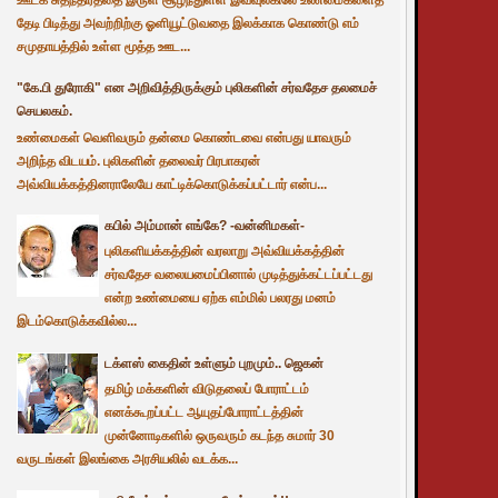
தேடி பிடித்து அவற்றிற்கு ஓளியூட்டுவதை இலக்காக கொண்டு எம்
சமுதாயத்தில் உள்ள மூத்த ஊட...
"கே.பி துரோகி" என அறிவித்திருக்கும் புலிகளின் சர்வதேச தலமைச்
செயலகம்.
உண்மைகள் வெளிவரும் தன்மை கொண்டவை என்பது யாவரும்
அறிந்த விடயம். புலிகளின் தலைவர் பிரபாகரன்
அவ்வியக்கத்தினராலேயே காட்டிக்கொடுக்கப்பட்டார் என்ப...
கபில் அம்மான் எங்கே? -வன்னிமகள்-
புலிகளியக்கத்தின் வரலாறு அவ்வியக்கத்தின்
சர்வதேச வலையமைப்பினால் முடித்துக்கட்டப்பட்டது
என்ற உண்மையை ஏற்க எம்மில் பலரது மனம்
இடம்கொடுக்கவில்ல...
டக்ளஸ் கைதின் உள்ளும் புறமும்.. ஜெகன்
தமிழ் மக்களின் விடுதலைப் போராட்டம்
எனக்கூறப்பட்ட ஆயுதப்போராட்டத்தின்
முன்னோடிகளில் ஒருவரும் கடந்த சுமார் 30
வருடங்கள் இலங்கை அரசியலில் வடக்க...