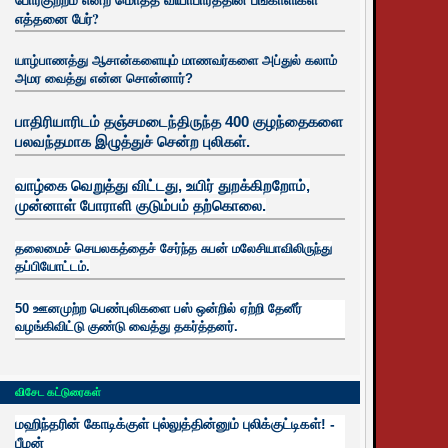
எத்தனை பேர்?
யாழ்பாணத்து ஆசான்களையும் மாணவர்களை அப்துல் கலாம்
அமர வைத்து என்ன சொன்னார்?
பாதிரியாரிடம் தஞ்சமடைந்திருந்த 400 குழந்தைகளை
பலவந்தமாக இழுத்துச் சென்ற புலிகள்.
வாழ்கை வெறுத்து விட்டது, உயிர்
துறக்கிறறோம்,
முன்னாள் போராளி குடும்பம் தற்கொலை.
தலைமைச் செயலகத்தைச் சேர்ந்த சுபன் மலேசியாவிலிருந்து
தப்பியோட்டம்.
50 ஊனமுற்ற பெண்புலிகளை பஸ் ஒன்றில் ஏற்றி தேனீர்
வழங்கிவிட்டு குண்டு வைத்து தகர்த்தனர்.
விசேட கட்டுரைகள்
மஹிந்தரின் கோடிக்குள் புல்லுத்தின்னும் புலிக்குட்டிகள்! -
பீமன்