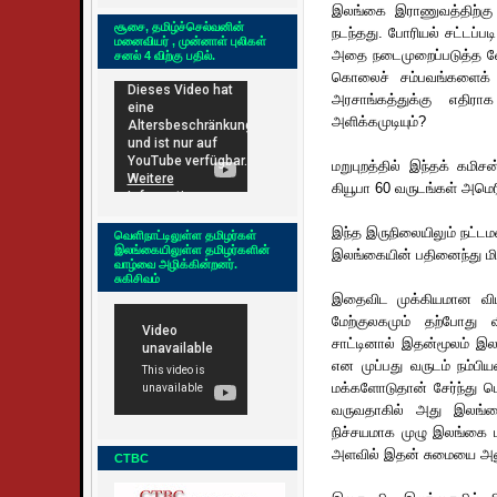
இலங்கை இராணுவத்திற்கு
சூசை, தமிழ்ச்செல்வனின்
நடந்தது. போரியல் சட்டப
மனைவியர் , முன்னாள் புலிகள்
அதை நடைமுறைப்படுத்த வேண
சனல் 4 விற்கு பதில்.
கொலைச் சம்பவங்களைக் 
அரசாங்கத்துக்கு எதிரா
அளிக்கமுடியும்?
மறுபுறத்தில் இந்தக் கமி
கியூபா 60 வருடங்கள் அமெரி
இந்த இருநிலையிலும் நட்டம
வெளிநாட்டிலுள்ள தமிழர்கள்
இலங்கையிலுள்ள தமிழர்களின்
இலங்கையின் பதினைந்து மில
வாழ்வை அழிக்கின்றனர்.
சுகிசிவம்
இதைவிட முக்கியமான விடய
மேற்குலகமும் தற்போது வ
சாட்டினால் இதன்மூலம் இலங
என முப்பது வருடம் நம்ப
மக்களோடுதான் சேர்ந்து பெற
வருவதாகில் அது இலங்கை
நிச்சயமாக முழு இலங்கை மக
அளவில் இதன் சுமையை அனுப
CTBC