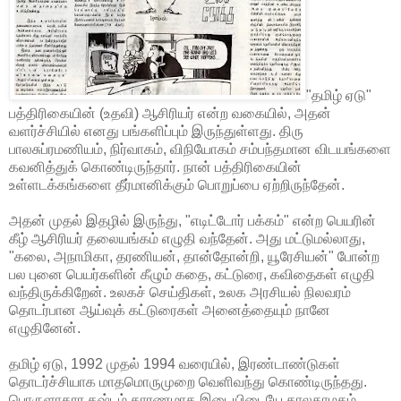
"தமிழ் ஏடு"
பத்திரிகையின் (உதவி) ஆசிரியர் என்ற வகையில், அதன்
வளர்ச்சியில் எனது பங்களிப்பும் இருந்துள்ளது. திரு
பாலசுப்ரமணியம், நிர்வாகம், விநியோகம் சம்பந்தமான விடயங்களை
கவனித்துக் கொண்டிருந்தார். நான் பத்திரிகையின்
உள்ளடக்கங்களை தீர்மானிக்கும் பொறுப்பை ஏற்றிருந்தேன்.
அதன் முதல் இதழில் இருந்து, "எடிட்டோர் பக்கம்" என்ற பெயரின்
கீழ் ஆசிரியர் தலையங்கம் எழுதி வந்தேன். அது மட்டுமல்லாது,
"கலை, அநாமிகா, தரணியன், தான்தோன்றி, யூரேசியன்" போன்ற
பல புனை பெயர்களின் கீழும் கதை, கட்டுரை, கவிதைகள் எழுதி
வந்திருக்கிறேன். உலகச் செய்திகள், உலக அரசியல் நிலவரம்
தொடர்பான ஆய்வுக் கட்டுரைகள் அனைத்தையும் நானே
எழுதினேன்.
தமிழ் ஏடு, 1992 முதல் 1994 வரையில், இரண்டாண்டுகள்
தொடர்ச்சியாக மாதமொருமுறை வெளிவந்து கொண்டிருந்தது.
பொருளாதார கஷ்டம் காரணமாக இடையிடையே காலதாமதம்