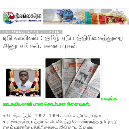
Thursday, April 21, 2016
ஏடு காவிகள் : தமிழ் ஏடு பத்திரிகைத்துறை
அனுபவங்கள். கலையரசன்
மறைந்த
ஊடகவியலாளர் பாலா தொடர்பான நினைவுகள்.
சுவிட்சர்லாந்தில், 1992 - 1994 காலப்பகுதியில், கடும்
சிரமங்களுக்கு மத்தியில் வெளிவந்து கொண்டிருந்த தமிழ் ஏடு
எனும் மாதாந்த பத்திரிகையை இன்றைய இளைய