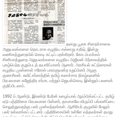
தனது பூஸா சிறைச்சாலை
அனுபவங்களை தொடராக எழுதிய கல்லாறு சதீஷ், இன்று
வணிகத்துறையில் கொடி கட்டிப் பறக்கிறார். கோடம்பாக்கம்
சினிமாத்துறை அனுபவங்களை எழுதிய அஜீவன் பிற்காலத்தில்
புகழ்பெற்ற குறும்படத் தயாரிப்பாளர் ஆனார். அரசியல் கட்டுரைகள்
எழுதிய முன்னாள் ஈரோஸ் பாராளுமன்ற உறுப்பினர் அழகு
குணசீலன். சுவிட்சர்லாந்தில் தமிழ் கலாச்சார நிகழ்வுகளில்
பிரபலமான கஜேந்திர சர்மா, மற்றும் ஜெயக்கொடி இன்னும் பலரைக்
குறிப்பிடலாம்.
1992 ம் ஆண்டு, இரண்டு பேரின் உழைப்பால் ஆரம்பிக்கப் பட்ட தமிழ்
ஏடு பத்திரிகை பிரபலமான பின்னர், தாமாகவே விரும்பி பங்களிப்பை
செலுத்துவதற்கு பலர் முன்வந்தார்கள். ஆசிரியர் குழுவில் மேலும்
பலர் உள்வாங்கப் பட்டனர். பத்திரிகையின் உள்ளே வந்தவர்கள் தமது