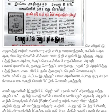
வெளிநாட்டு
சமூகத்தினரின் கலாச்சார ஏடு என்ற காரணத்தால், சுவிஸ் அரசு
ஒரு சில நேரங்களில் சிக்கனமான நிதி வழங்கி இருந்தது. அது
பத்திரிகை அச்சடிக்கும் செலவுக்கே போதவில்லை. அமரர்
பாலசுப்ரமணியம், தனது சொந்தப் பணத்தை முதலிட்டு ஆரம்பித்த
பத்திரிகை, கடைசியில் நஷ்டத்தையும், பெரும் செலவையும்
உண்டாக்கியது. அப்படி இருந்தும் பாலா அண்ணா அதை ஒரு சமூக
சேவையாக கருதி வெளியிட்டுக் கொண்டிருந்தார்.
எண்பதுகளின் இறுதியில், ஜெர்மனி மூலம் சுவிட்சர்லாந்து வந்த
ஆரம்ப கட்ட தமிழ் அகதிகளில் பாலசுப்ரமணியமும் ஒருவர். அழகிய
எழில் கொஞ்சும் ஸ்பீஸ் (Spiez) என்ற எரிக் கரை கிராமத்தில்
குடும்பத்துடன் வாழ்ந்து வந்தார். வதிவிட அனுமதி பெற்ற பின்னர்,
ஸ்பீஸ் கிராமத்தில் இருந்த வயோதிபர் மடத்தில் உதவியாளர் வேலை