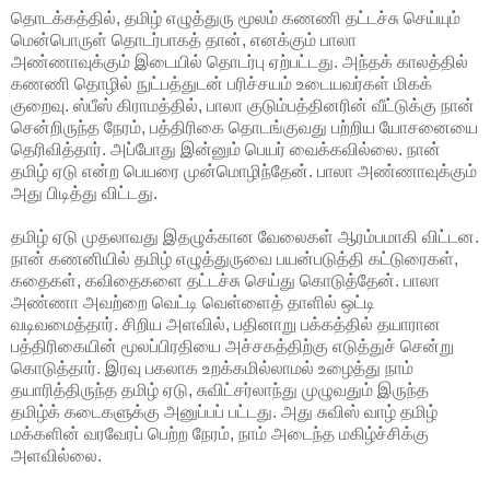
தொடக்கத்தில், தமிழ் எழுத்துரு மூலம் கணணி தட்டச்சு செய்யும்
மென்பொருள் தொடர்பாகத் தான், எனக்கும் பாலா
அண்ணாவுக்கும் இடையில் தொடர்பு ஏற்பட்டது. அந்தக் காலத்தில்
கணணி தொழில் நுட்பத்துடன் பரிச்சயம் உடையவர்கள் மிகக்
குறைவு. ஸ்பீஸ் கிராமத்தில், பாலா குடும்பத்தினரின் வீட்டுக்கு நான்
சென்றிருந்த நேரம், பத்திரிகை தொடங்குவது பற்றிய யோசனையை
தெரிவித்தார். அப்போது இன்னும் பெயர் வைக்கவில்லை. நான்
தமிழ் ஏடு என்ற பெயரை முன்மொழிந்தேன். பாலா அண்ணாவுக்கும்
அது பிடித்து விட்டது.
தமிழ் ஏடு முதலாவது இதழுக்கான வேலைகள் ஆரம்பமாகி விட்டன.
நான் கணனியில் தமிழ் எழுத்துருவை பயன்படுத்தி கட்டுரைகள்,
கதைகள், கவிதைகளை தட்டச்சு செய்து கொடுத்தேன். பாலா
அண்ணா அவற்றை வெட்டி வெள்ளைத் தாளில் ஒட்டி
வடிவமைத்தார். சிறிய அளவில், பதினாறு பக்கத்தில் தயாரான
பத்திரிகையின் மூலப்பிரதியை அச்சகத்திற்கு எடுத்துச் சென்று
கொடுத்தார். இரவு பகலாக உறக்கமில்லாமல் உழைத்து நாம்
தயாரித்திருந்த தமிழ் ஏடு, சுவிட்சர்லாந்து முழுவதும் இருந்த
தமிழ்க் கடைகளுக்கு அனுப்பப் பட்டது. அது சுவிஸ் வாழ் தமிழ்
மக்களின் வரவேரப் பெற்ற நேரம், நாம் அடைந்த மகிழ்ச்சிக்கு
அளவில்லை.