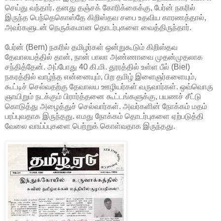
செய்து வந்தார். தனது தஞ்சக் கோரிக்கைக்கு, பேர்ன் நகரில்
இருந்த பெந்தெகொஸ்தே கிறிஸ்தவ சபை உதவிய காரணத்தால்,
அவர்களுடன் நெருக்கமான தொடர்புகளை வைத்திருந்தார்.
பேர்ன் (Bern) நகரில் தமிழர்கள் ஒன்றுகூடும் கிறிஸ்தவ
தேவாலயத்தில் தான், நான் பாலா அண்ணாவை முதன்முதலாக
சந்தித்தேன். அப்போது 40 கி.மி. தூரத்தில் உள்ள பீல் (Biel)
நகரத்தில் வாழ்ந்த என்னையும், பிற தமிழ் இளைஞர்களையும்,
கூட்டிச் செல்வதற்கு தேவாலய ஊழியர்கள் வருவார்கள். ஒவ்வொரு
ஞாயிறும் நடக்கும் பிரார்த்தனை கூட்டங்களுக்கு, பயணச் சீட்டு
கொடுத்து அழைத்துச் செல்வார்கள். அவர்களின் நோக்கம் மதம்
பரப்புவதாக இருந்தது. எமது நோக்கம் தொடர்புகளை ஏற்படுத்தி
வேலை வாய்ப்புகளை பெற்றுக் கொள்வதாக இருந்தது.