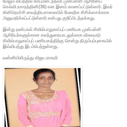
மேலும் விபத்தில் காயமடைந்தவர் முன்பள்ளி ஆசிரியை
செல்வி.உசாநந்தினி(36) என இனம் காணப்பட்டுள்ளார். இவர்
கிளிநொச்சி
வைத்தியசாலையில் மேலதிக சிசிக்சைக்காக
அனுமதிக்கப்பட்டுள்ளார் என்பது குறிப்பிடத்தக்கது.
இன்று நண்பகல் சிவில்பாதுகாப்புப் பணியக முன்பள்ளி
ஆசிரியர்களுக்கான கலந்துரையாடலுக்காக விசுவமடு
சிவில்பாதுகாப்புப் பணியகத்திற்கு சென்று திரும்பும்புகையில்
இவ்விபத்து இடம்பெற்றுள்ளது.
வன்னியிலிருந்து விஜய ராகவி