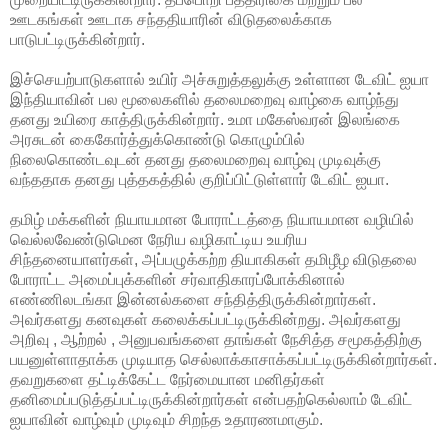
ஊடகங்கள் ஊடாக சந்ததியாரின் விடுதலைக்காக
பாடுபட்டிருக்கின்றார்.
இச்செயற்பாடுகளால் உயிர் அச்சுறுத்தலுக்கு உள்ளான டேவிட் ஐயா
இந்தியாவின் பல மூலைகளில் தலைமறைவு வாழ்கை வாழ்ந்து
தனது உயிரை காத்திருக்கின்றார். உமா மகேஸ்வரன் இலங்கை
அரசுடன் கைகோர்த்துக்கொண்டு கொழும்பில்
நிலைகொண்டவுடன் தனது தலைமறைவு வாழ்வு முடிவுக்கு
வந்ததாக தனது புத்தகத்தில் குறிப்பிட்டுள்ளார் டேவிட் ஐயா.
தமிழ் மக்களின் நியாயமான போராட்டத்தை நியாயமான வழியில்
வெல்லவேண்டுமென நேரிய வழிகாட்டிய உயரிய
சிந்தனையாளர்கள், அப்பழுக்கற்ற தியாகிகள் தமிழீழ விடுதலை
போராட்ட அமைப்புக்களின் சர்வாதிகாரப்போக்கினால்
எண்ணிலடங்கா இன்னல்களை சந்தித்திருக்கின்றார்கள்.
அவர்களது கனவுகள் கலைக்கப்பட்டிருக்கின்றது. அவர்களது
அறிவு , ஆற்றல் , அனுபவங்களை தாங்கள் நேசித்த சமூகத்திற்கு
பயனுள்ளாதாக்க முடியாத செல்லாக்காசாக்கப்பட்டிருக்கின்றார்கள்.
தவறுகளை தட்டிக்கேட்ட நேர்மையான மனிதர்கள்
தனிமைப்படுத்தப்பட்டிருக்கின்றார்கள் என்பதற்கெல்லாம் டேவிட்
ஐயாவின் வாழ்வும் முடிவும் சிறந்த உதாரணமாகும்.