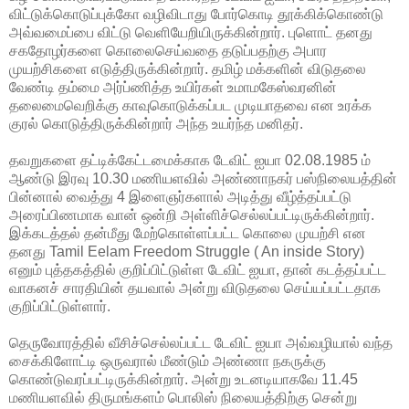
விட்டுக்கொடுப்புக்கோ வழிவிடாது போர்கொடி தூக்கிக்கொண்டு
அவ்வமைப்பை விட்டு வெளியேறியிருக்கின்றார். புளொட் தனது
சகதோழர்களை கொலைசெய்வதை தடுப்பதற்கு அபார
முயற்சிகளை எடுத்திருக்கின்றார். தமிழ் மக்களின் விடுதலை
வேண்டி தம்மை அர்ப்ணித்த உயிர்கள் உமாமகேஸ்வரனின்
தலைமைவெறிக்கு காவுகொடுக்கப்பட முடியாதவை என உரக்க
குரல் கொடுத்திருக்கின்றார் அந்த உயர்ந்த மனிதர்.
தவறுகளை தட்டிக்கேட்டமைக்காக டேவிட் ஐயா 02.08.1985 ம்
ஆண்டு இரவு 10.30 மணியளவில் அண்ணாநகர் பஸ்நிலையத்தின்
பின்னால் வைத்து 4 இளைஞர்களால் அடித்து வீழ்த்தப்பட்டு
அரைப்பிணமாக வான் ஒன்றி அள்ளிச்செல்லப்பட்டிருக்கின்றார்.
இக்கடத்தல் தன்மீது மேற்கொள்ளப்பட்ட கொலை முயற்சி என
தனது Tamil Eelam Freedom Struggle ( An inside Story)
எனும் புத்தகத்தில் குறிப்பிட்டுள்ள டேவிட் ஐயா, தான் கடத்தப்பட்ட
வாகனச் சாரதியின் தயவால் அன்று விடுதலை செய்யப்பட்டதாக
குறிப்பிட்டுள்ளார்.
தெருவோரத்தில் வீசிச்செல்லப்பட்ட டேவிட் ஐயா அவ்வழியால் வந்த
சைக்கிளோட்டி ஒருவரால் மீண்டும் அண்ணா நகருக்கு
கொண்டுவரப்பட்டிருக்கின்றார். அன்று உடனடியாகவே 11.45
மணியளவில் திருமங்களம் பொலிஸ் நிலையத்திற்கு சென்று