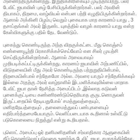
அணைந்திருக்கின்றது. இறுதிக்கிரிகையும் முடிந்தாயிற்று. பலர்
டேவிட் ஐயாவின் புகழ் பேசியிருக்கின்றார்கள். பலர் அவரின்
தியாகம், திறமை, வாழ்வியல் என்பன பற்றி எழுதியிருக்கின்றார்கள்.
ஆனால் அக்கினி பிழம்பு வெறும் புகையாக மாற காரணம் யாது , 3
தசாப்தங்கள் அவர்
இருண்ட யுகத்தில் வாழக் காரணம் யாது என்ற
கேள்விகளுக்கு பதில் தேட வேண்டும்.
புகைந்து கொண்டிருந்த அந்த விறகுக்கட்டை மீது கொஞ்சம்
எண்ணையூற்றி பிரகாசிக்கச்செய்வோம் என சிலர் முயற்சி
செய்திருக்கின்றார்கள். ஆனால் அவையாவும்
முறியடிக்கப்பட்டிருக்கின்றது. காரணம் ஐயாவின் அற்பணிப்பில்,
விடுதலையின் மீது அவர் கொண்டிருந்த பற்றுறுதியின்பால்,
திறமையின்பால் சந்தேகமோ அல்ல. அவரை யாரும் சந்தேகிக்கவும்
இல்லை அதற்கு அவர் வாழ்நாளில் இடமளிக்கவுமில்லை மாறாக
டேவிட் ஐயா தான் நேசித்த அமைப்பிடம் „இல்லாத கடுவன்
புனைக்குட்டியை கண்ணிரண்டும்தெரியாத குருடனொருவன்
இருட்டறையில் தேடியதுபோல்' சமத்துவத்தையும்,
மனிதநேயத்தையும் , தலைமைத்துவப் பண்புகளையும்
எதிர்பார்த்தமையேயாகும். வெளிப்படையாக கூறினால் உள்வீட்டு
படுகொலையை நிறுத்து! என்று கூறியதால்.
புளொட் அமைப்பு ஒர் தனிமனிதனின் சர்வாதிகார ஆளுகையின்
கீழ் கொண்டுவரப்படுவதை உணர்ந்த டேவிட் ஐயா, சமரசத்திற்கோ,