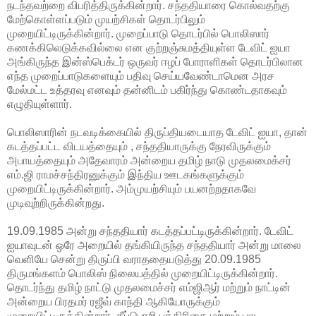
நடந்தவற்றை விபரித்திருக்கின்றார். சந்ததியாரை கொல்வதற்கு
மேற்கொள்ளப்படும் முயற்சிகள் தொடர்பிலும்
முறையிட்டிருக்கின்றார். முறைப்பாடு தொடர்பில் பொலிஸார்
கணக்கிலெடுக்கவில்லை என குற்றஞ்சுமத்தியுள்ள டேவிட் ஐயா
அங்கிருந்த இன்ஸ்பெக்டர் ஒருவர் ஈழப் போராளிகள் தொடர்பிலான
எந்த முறைப்பாடுகளையும் பதிவு செய்யவேண்டாமென அரச
மேல்மட்ட உத்தரவு எனவும் தன்னிடம் பகிர்ந்து கொண்டதாகவும்
எழுதியுள்ளார்.
பொலிஸாரின் நடவடிக்கையில் திருப்தியடையாத டேவிட் ஐயா, தான்
கடத்தப்பட்ட விடயத்தையும் , சந்ததியாருக்கு நேரவிருக்கும்
அபாயத்தையும் அதேவாரம் அன்றைய தமிழ் நாடு முதலமைக்சர்
எம்.ஜி ராமச்சந்திரனுக்கும் இந்திய ஊடகங்களுக்கும்
முறையிட்டிருக்கின்றார். அம்முயற்சியும் பயனற்றதாகவே
முடிவுற்றிருக்கின்றது.
19.09.1985 அன்று சந்ததியார் கடத்தப்பட்டிருக்கின்றார். டேவிட்
ஐயாவுடன் ஒரே அறையில் தங்கியிருந்த சந்ததியார் அன்று மாலை
வெளியே சென்று திருப்பி வராததையடுத்து 20.09.1985
திருமங்களம் பொலிஸ் நிலையத்தில் முறையிட்டிருக்கின்றார்.
தொடர்ந்து தமிழ் நாட்டு முதலமைச்சர் எம்ஜிஆர் மற்றும் நாட்டின்
அன்றைய பிரதமர் ரஜீவ் காந்தி ஆகியோருக்கும்
முறையிட்டிருக்கின்றார். தீப்பொறி பத்திரிகை மற்றும் பல