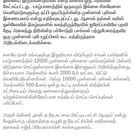
இணைய இருக்கின்றார்கள் என்ற கேள்வி ஒரு அரங்கில்
கேட்கப்பட்டது . யாழ்பாணத்தில் ஒருவரும் இல்லை சிலவேளை
வெளிநாடுகளுக்கு தப்பி ஒடியிருக்கின்ற முன்னாள் புலிகள்
இணையலாம் என்று எதிர்வுகூறப்பட்டது. ஆனால் தங்கள் சுவிஸ்
ஒஸ்லோவில் நிகழ்வுகளில் கலந்திருந்தோரில் ஐரோப்பாவிலே பதவி
தேடி அலைந்து திரிகின்ற பச்சோந்தி பசங்கள் பத்துபேரைத்தவிர
ஒரு முன்னாள் புலி உறுப்பினர் கூட வந்திருந்தாக
அறியக்கிடைக்கவில்லை.
எனவே நான் உங்களுக்கு இறுதியாக விடுக்கும் சாவல் யாதெனில்
யாழ்பாணத்தில் 12000 முன்னாள் புலிகளை புனர்வாழ்வின் பின்னர்
விடுதலை செய்துள்ளதாக இலங்கை இராணுவம் அறிவித்துள்ளது.
நிச்சயமாக அவர்களில் சுமார் 2000 பேர் நாட்டை விட்டு
வெளியேறியுள்ளார்கள். அங்கு 10000 முன்னாள் புலிகள் உள்ளனர்.
அவர்களில் 500 பேரை ஒன்று கூட்டி நாங்கள் வித்தியின்
கட்சியையும் அவரது தலைமைத்துவத்தையும்
ஏற்றுக்கொள்கின்றோம் என சத்தியம் செய்ய செய்யுங்கள்
பார்ப்போம்.
அதன் பின்னர் „நான் த.தே.கூ வை மிரட்டிய கட்சி ஆயுதம்' என்று
மேலுமொரு புத்தகத்தை எழுதி ஐ.தே.கட்சியின் எதிர்காலத்
தலைவர் சஜித் பிரேமதாசவின் கால்கழுவலாம்..