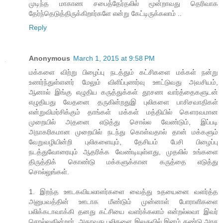
முடிந்த மாகாண சபைத்தேர்தலில் மூன்றாவது தெரிவாக
தேர்ந்தெடுத்திருக்கிறார்களே என்று கேட்டிருக்கலாம் ..
Reply
Anonymous
March 1, 2015 at 9:58 PM
மக்களை விற்று பிழைப்பு நடத்தும் கட்சிகளை மக்கள் நன்று
உணர்ந்துள்ளனர் மேலும் விளிப்புணர்வு ஊட்டுவது அவசியம்,
ஆனால் இங்கு எழுதிய கருத்துக்கள் தூசண வார்த்தைகளுடன்
எழுதியது வேதனை தருகின்றதுஇ புலிகளை பாசிசவாதிகள்
என்றுவிமர்சிக்கும் தாங்கள் மக்கள் மத்தியில் கௌரவமான
முறையில் அதனை எடுத்து சொல்ல வேண்டும், இப்படி
அநாகரிகமான முறையில் நடந்து கொள்வதால் தான் மக்களும்
வேறுவழியின்றி புலிகளையும், தேசியம் பேசி பிழைப்பு
நடத்துவோரையும் ஆதரிக்க வேண்டியுள்ளது, முதலில் உங்களை
திருத்திக் கொண்டு மக்களுக்கான கருத்தை எடுத்து
சொல்லுங்கள்.
1. இறந்த ஊடகவியலாளர்களை வைத்து உதயைனை வளர்த்த
அனுபவத்தின் ஊடாக மீண்டும் முன்னாள் போராளிகளை
பலிக்கடாவாக்கி தனது கட்சியை வளர்க்கலாம் என்றல்லவா இவர்
சொல்லுகின்றார், அதாவது புலிகளை இலகுவில் இனம் கண்டு அரச