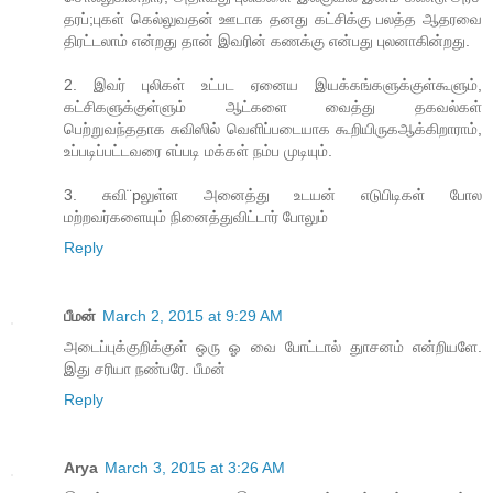
தரப்;புகள் கெல்லுவதன் ஊடாக தனது கட்சிக்கு பலத்த ஆதரவை
திரட்டலாம் என்றது தான் இவரின் கணக்கு என்பது புலனாகின்றது.
2. இவர் புலிகள் உட்பட ஏனைய இயக்கங்களுக்குள்கூளும்,
கட்சிகளுக்குள்ளும் ஆட்களை வைத்து தகவல்கள்
பெற்றுவந்ததாக சுவிஸில் வெளிப்படையாக கூறியிருகஆக்கிறாராம்,
உப்படிப்பட்டவரை எப்படி மக்கள் நம்ப முடியும்.
3. சுவி¨pலுள்ள அனைத்து உடயன் எடுபிடிகள் போல
மற்றவர்களையும் நினைத்துவிட்டார் போலும்
Reply
பீமன்
March 2, 2015 at 9:29 AM
அடைப்புக்குறிக்குள் ஒரு ஓ வை போட்டால் துாசனம் என்றியளே.
இது சரியா நண்பரே. பீமன்
Reply
Arya
March 3, 2015 at 3:26 AM