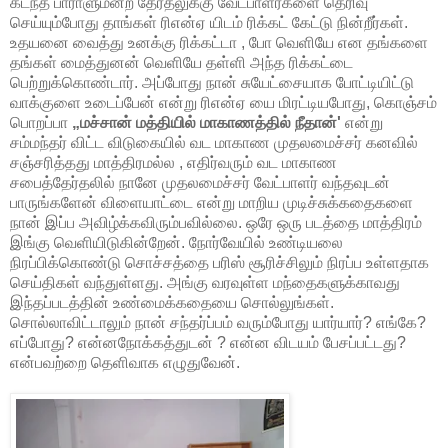
கடந்த பாராளுமன்ற தேர்தலுக்கு வேட்பாளர்களை தெரிவு
செய்யும்போது தாங்கள் ரிஎன்ஏ யிடம் ரிக்கட் கேட்டு நின்றீர்கள்.
உதயனை வைத்து உனக்கு ரிக்கட்டா , போ வெளியே என தங்களை
தங்கள் மைத்துனன் வெளியே தள்ளி அந்த ரிக்கட்டை
பெற்றுக்கொண்டார். அப்போது நான் சுயேட்சையாக போட்டியிட்டு
வாக்குளை உடைப்பேன் என்று ரிஎன்ஏ யை மிரட்டியபோது, கொஞ்சம்
பொறப்பா
„மச்சான் மத்தியில் மாகாணத்தில் நீதான்'
என்று
சம்மந்தர் விட்ட விடுகையில் வட மாகாண முதலமைச்சர் கனவில்
சஞ்சரித்தது மாத்திரமல்ல , எதிர்வரும் வட மாகாண
சபைத்தேர்தலில் நானே முதலமைச்சர் வேட்பாளர் வந்தவுடன்
பாருங்களேன் விளையாட்டை என்று மாறிய முடிச்சுக்கதைகளை
நான் இப்ப அவிழ்க்கவிரும்பவில்லை. ஒரே ஒரு படத்தை மாத்திரம்
இங்கு வெளியிடுகின்றேன். நோர்வேயில் உண்டியலை
நிரப்பிக்கொண்டு சொச்சத்தை பரிஸ் சூரிச்சிலும் நிரப்ப உள்ளதாக
செய்திகள் வந்துள்ளது. அங்கு வரவுள்ள மந்தைகளுக்காவது
இந்தப்படத்தின் உண்மைக்கதையை சொல்லுங்கள்.
சொல்லாவிட்டாலும் நான் சந்தர்ப்பம் வரும்போது யார்யார்? எங்கே?
எப்போது? என்னநோக்கத்துடன் ? என்ன விடயம் பேசப்பட்டது?
என்பவற்றை தெளிவாக எழுதுவேன்.