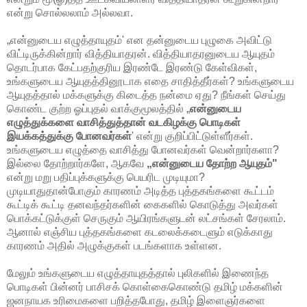
என்று சொல்லலாம் அல்லவா.
„என்னுடைய எழுத்தாயுதம்' என தன்னுடைய புழுகை அவிட்டு
விட்டிருக்கின்றார் வித்தியாதரன். வித்தியாதரனுடைய ஆயுதம்
தொடர்பாக கேட்பதற்குரிய இரண்டே இரண்டு கேள்விகள்,
உங்களுடைய ஆயுதத்தினூடாக எதை சாதித்தீர்கள்? உங்களுடைய
ஆயுதத்தால் மக்களுக்கு கிடைத்த நன்மை ஏது? நீங்கள் செய்து
கொண்ட குற்ற ஓப்புதல் வாக்குமூலத்தில் „
என்னுடைய
எழுத்துக்களை வாசித்துத்தான் வடகிழக்கு பொடிகள்
இயக்கத்துக்கு போனவர்கள்
' என்று குறிப்பிட்டுள்ளீர்கள்.
உங்களுடைய எழுத்தை வாசித்து போனவர்கள் வென்றார்களா?
இல்லை தோற்றார்களே, ஆகவே
„என்னுடைய தோற்ற ஆயுதம்"
என்று மறு பதிப்புக்களுக்கு பெயரிட முடியுமா?
முடியாதுதான்போகும் காரணம் அடித்த புத்தகங்களை கூட்டம்
கூட்டிக் கூட்டி தனவந்தர்களின் கைகளில் கொடுத்து அவர்கள்
பொக்கட்டுக்குள் செருகும் ஆயிரங்களுடன் லட்சங்கள் சேரலாம்.
ஆனால் எஞ்சிய புத்தகங்களை கடலைக்கடைளும் எடுக்காது
காரணம் அதில் அழுக்குகள் படங்களாக உள்ளன.
மேலும் உங்களுடைய எழுத்தாயுதத்தால் புலிகளில் இணைந்த
பொடிகள் பின்னர் பாசிசக் கொள்கைகொண்டு தமிழ் மக்களின்
ஜனநாயக உரிமைகளை பறித்தபோது, தமிழ் இளைஞர்களை