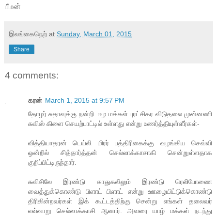
பீமன்
இலங்கைநெற்
at
Sunday, March 01, 2015
Share
4 comments:
கரன்
March 1, 2015 at 9:57 PM
தோழர் சுதாவுக்கு நன்றி. ஈழ மக்கள் புரட்சிகர விடுதலை முன்னணி
சுவிஸ் கிளை செயற்பாட்டில் உள்ளது என்று உணர்த்தியுள்ளீர்கள்-
வித்தியாதரன் டெய்லி மிரர் பத்திரிகைக்கு வழங்கிய செவ்வி
ஒன்றில் சித்தார்த்தன் செல்லாக்காசாகி சென்றுள்ளதாக
குறிப்பிட்டிருந்தார்.
சுவிசிலே இரண்டு காதுகலிலும் இரண்டு ரெலிபோணை
வைத்துக்கொண்டு பிளாட் பிளாட் என்று ஊழையிட்டுக்கொண்டு
திரிகின்றவர்கள் இக் கூட்டத்திற்கு சென்று எங்கள் தலைவர்
எவ்வாறு செல்லாக்காசி ஆனார். அவரை யாழ் மக்கள் நடந்து