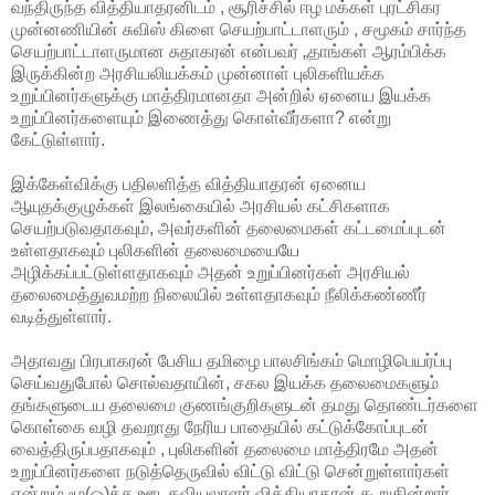
வந்திருந்த வித்தியாதரனிடம் , சூரிச்சில் ஈழ மக்கள் புரட்சிகர
முன்னணியின் சுவிஸ் கிளை செயற்பாட்டாளரும் , சமூகம் சார்ந்த
செயற்பாட்டாளருமான சுதாகரன் என்பவர் „தாங்கள் ஆரம்பிக்க
இருக்கின்ற
அரசியலியக்கம் முன்னாள் புலிகளியக்க
உறுப்பினர்களுக்கு மாத்திரமானதா அன்றில் ஏனைய இயக்க
உறுப்பினர்களையும் இணைத்து கொள்வீர்களா? என்று
கேட்டுள்ளார்.
இக்கேள்விக்கு பதிலளித்த வித்தியாதரன் ஏனைய
ஆயுதக்குழுக்கள் இலங்கையில் அரசியல் கட்சிகளாக
செயற்படுவதாகவும், அவர்களின் தலைமைகள் கட்டமைப்புடன்
உள்ளதாகவும் புலிகளின் தலைமையையே
அழிக்கப்பட்டுள்ளதாகவும் அதன் உறுப்பினர்கள் அரசியல்
தலைமைத்துவமற்ற நிலையில் உள்ளதாகவும் நீலிக்கண்ணீர்
வடித்துள்ளார்.
அதாவது பிரபாகரன் பேசிய தமிழை பாலசிங்கம் மொழிபெயர்ப்பு
செய்வதுபோல் சொல்வதாயின், சகல இயக்க தலைமைகளும்
தங்களுடைய தலைமை குணங்குறிகளுடன் தமது தொண்டர்களை
கொள்கை வழி தவறாது நேரிய பாதையில் கட்டுக்கோப்புடன்
வைத்திருப்பதாகவும் , புலிகளின் தலைமை மாத்திரமே அதன்
உறுப்பினர்களை நடுத்தெருவில் விட்டு விட்டு சென்றுள்ளார்கள்
என்றும் மூ(ஓ)த்த ஊடகவியலாளர் வித்தியாதரன் கூறுகின்றார்