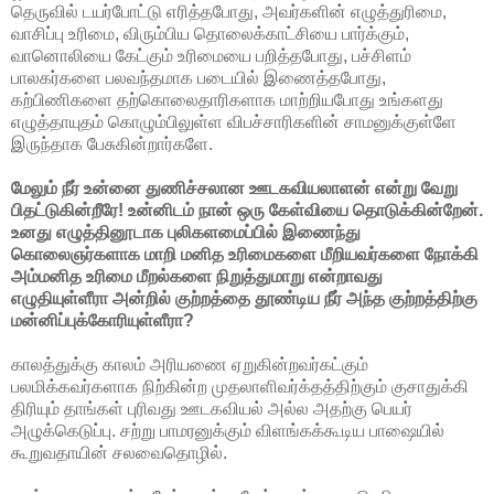
தெருவில் டயர்போட்டு எரித்தபோது, அவர்களின் எழுத்துரிமை,
வாசிப்பு உரிமை, விரும்பிய தொலைக்காட்சியை பார்க்கும்,
வானொலியை கேட்கும் உரிமையை பறித்தபோது, பச்சிளம்
பாலகர்களை பலவந்தமாக படையில் இணைத்தபோது,
கற்பிணிகளை தற்கொலைதாரிகளாக மாற்றியபோது உங்களது
எழுத்தாயுதம் கொழும்பிலுள்ள விபச்சாரிகளின் சாமனுக்குள்ளே
இருந்தாக பேசுகின்றார்களே.
மேலும் நீர் உன்னை துணிச்சலான ஊடகவியலாளன் என்று வேறு
பிதட்டுகின்றீரே! உன்னிடம் நான் ஒரு கேள்வியை தொடுக்கின்றேன்.
உனது எழுத்தினூடாக புலிகளமைப்பில் இணைந்து
கொலைஞர்களாக மாறி மனித உரிமைகளை மீறியவர்களை நோக்கி
அம்மனித உரிமை மீறல்களை நிறுத்துமாறு என்றாவது
எழுதியுள்ளீரா அன்றில் குற்றத்தை தூண்டிய நீர் அந்த குற்றத்திற்கு
மன்னிப்புக்கோரியுள்ளீரா?
காலத்துக்கு காலம் அரியணை ஏறுகின்றவர்கட்கும்
பலமிக்கவர்களாக நிற்கின்ற முதலாளிவர்க்தத்திற்கும் குசாதுக்கி
திரியும் தாங்கள் புரிவது ஊடகவியல் அல்ல அதற்கு பெயர்
அழுக்கெடுப்பு. சற்று பாமரனுக்கும் விளங்கக்கூடிய பாஷையில்
கூறுவதாயின் சலவைதொழில்.