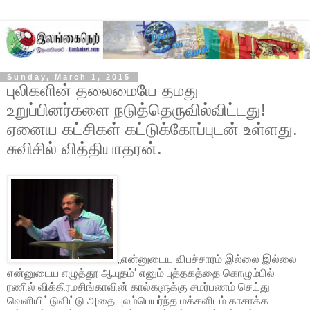
Sunday, March 1, 2015
புலிகளின் தலைமையே தமது
உறுப்பினர்களை நடுத்தெருவில்விட்டது!
ஏனைய கட்சிகள் கட்டுக்கோப்புடன் உள்ளது.
சுவிசில் வித்தியாதரன்.
„என்னுடைய விபச்சாரம் இல்லை இல்லை
என்னுடைய எழுத்தூ ஆயுதம்' எனும் புத்தகத்தை கொழும்பில்
ரணில் விக்கிரமசிங்காவின் கால்களுக்கு சமர்பணம் செய்து
வெளியிட்டுவிட்டு அதை புலம்பெயர்ந்த மக்களிடம் காசாக்க