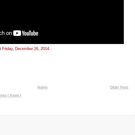
t
Friday, December 26, 2014
Home
Older Post
ts ( Atom )