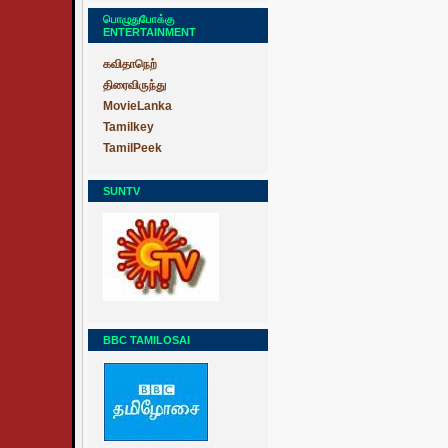
பொழுதுபோக்கு
ENTERTAINMENT
கவிதாநெற்
திரைவிருந்து
MovieLanka
Tamilkey
TamilPeek
SUNTV
BBC TAMILOSAI