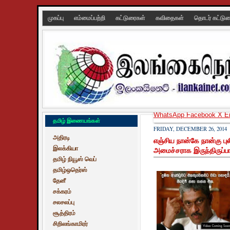
முகப்பு
எம்மைப்பற்றி
கட்டுரைகள்
கவிதைகள்
தொடர் கட்டு
WhatsApp
Facebook
X
E
தமிழ் இணையங்கள்
FRIDAY, DECEMBER 26, 2014
அதிரடி
எஞ்சிய நான்கே நான்கு புல
இலக்கியா
அமைச்சராக இருந்திருப்பா
தமிழ் நியூஸ் வெப்
தமிழ்ஒதெர்ஸ்
தேனீ
சக்கரம்
சலசலப்பு
சூத்திரம்
சிறிலங்காமிரர்