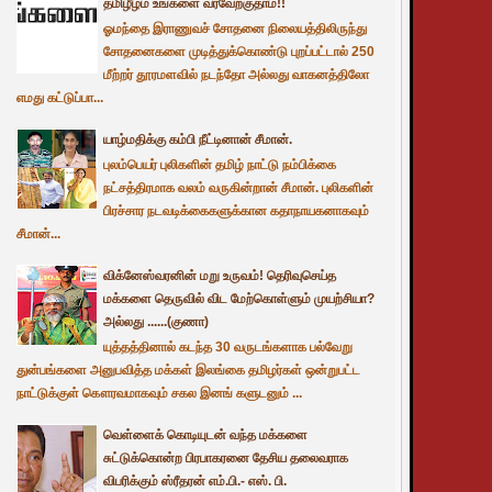
தமிழீழம் உங்களை வரவேற்குதாம்!!
ஓமந்தை இராணுவச் சோதனை நிலையத்திலிருந்து
சோதனைகளை முடித்துக்கொண்டு புறப்பட்டால் 250
மீற்றர் தூரமளவில் நடந்தோ அல்லது வாகனத்திலோ
எமது கட்டுப்பா...
யாழ்மதிக்கு கம்பி நீட்டினான் சீமான்.
புலம்பெயர் புலிகளின் தமிழ் நாட்டு நம்பிக்கை
நட்சத்திரமாக வலம் வருகின்றான் சீமான். புலிகளின்
பிரச்சார நடவடிக்கைகளுக்கான கதாநாயகனாகவும்
சீமான்...
விக்னேஸ்வரனின் மறு உருவம்! தெரிவுசெய்த
மக்களை தெருவில் விட மேற்கொள்ளும் முயற்சியா?
அல்லது ......(குணா)
யுத்தத்தினால் கடந்த 30 வருடங்களாக பல்வேறு
துன்பங்களை அனுபவித்த மக்கள் இலங்கை தமிழர்கள் ஒன்றுபட்ட
நாட்டுக்குள் கௌரவமாகவும் சகல இனங் களுடனும் ...
வெள்ளைக் கொடியுடன் வந்த மக்களை
சுட்டுக்கொன்ற பிரபாகரனை தேசிய தலைவராக
விபரிக்கும் ஸ்ரீதரன் எம்.பி.- எஸ். பி.