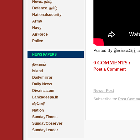
News. தமிழ்
Defence. தமிழ்
Nationalsecurity
Army
Navy
AirForce
Police
Posted By இலங்கைநெற்
a
NEWS PAPERS
0 COMMENTS :
தினகரன்
Post a Comment
Island
Dailymirror
Daily News
Divaina.com
Newer Post
Lankadeepa.lk
Subscribe to:
Post Commen
வீரகேசரி
Nation
SundayTimes.
SundayObserver
SundayLeader