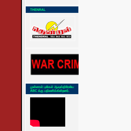
THENRAL
முன்னாள் புலிகள் ஆவுஸ்திரேலிய
ABC க்கு பதிலளிக்கின்றனர்.