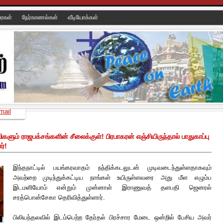
ரைகள்
நேர்காணல்கள்
வீடியோக்கள்
mail
ிகளும் ராஜபக்சங்களின் சீலைக்குள்! பிரபாகரன் எஞ்சியிருந்தால் பாதுகாப்பு
ர்!
இந்தநாட்டில் பயங்கரவாதம் நந்திக்கடலுடன் முடிவடைந்துள்ளதாகவும்
அவற்றை முடிந்துக்கட்டிய நாங்கள் உயிருள்ளவரை அது மீள எழும்ப
இடமளியோம் என்றும் முன்னாள் இராணுவத் தளபதி ஜெனரல்
சரத்பொன்சேகா தெரிவித்துள்ளார்.
பிலியந்தலவில் இடம்பெற்ற தேர்தல் பிரச்சார மேடை ஒன்றில் பேசிய அவர்