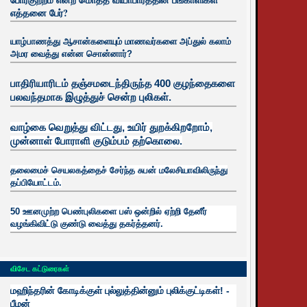
எத்தனை பேர்?
யாழ்பாணத்து ஆசான்களையும் மாணவர்களை அப்துல் கலாம்
அமர வைத்து என்ன சொன்னார்?
பாதிரியாரிடம் தஞ்சமடைந்திருந்த 400 குழந்தைகளை
பலவந்தமாக இழுத்துச் சென்ற புலிகள்.
வாழ்கை வெறுத்து விட்டது, உயிர்
துறக்கிறறோம்,
முன்னாள் போராளி குடும்பம் தற்கொலை.
தலைமைச் செயலகத்தைச் சேர்ந்த சுபன் மலேசியாவிலிருந்து
தப்பியோட்டம்.
50 ஊனமுற்ற பெண்புலிகளை பஸ் ஒன்றில் ஏற்றி தேனீர்
வழங்கிவிட்டு குண்டு வைத்து தகர்த்தனர்.
விசேட கட்டுரைகள்
மஹிந்தரின் கோடிக்குள் புல்லுத்தின்னும் புலிக்குட்டிகள்! -
பீமன்