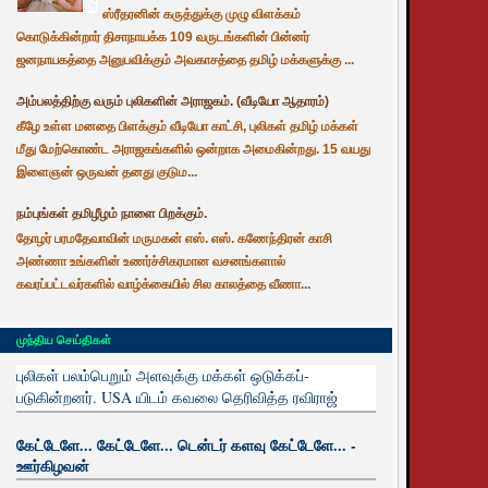
ஸ்ரீதரனின் கருத்துக்கு முழு விளக்கம்
கொடுக்கின்றார் திசாநாயக்க 109 வருடங்களின் பின்னர்
ஜனநாயகத்தை அனுபவிக்கும் அவகாசத்தை தமிழ் மக்களுக்கு ...
அம்பலத்திற்கு வரும் புலிகளின் அராஜகம். (வீடியோ ஆதாரம்)
கீழே உள்ள மனதை பிளக்கும் வீடியோ காட்சி, புலிகள் தமிழ் மக்கள்
மீது மேற்கொண்ட அராஜகங்களில் ஒன்றாக அமைகின்றது. 15 வயது
இளைஞன் ஒருவன் தனது குடும...
நம்புங்கள் தமிழீழம் நாளை பிறக்கும்.
தோழர் பரமதேவாவின் மருமகன் எஸ். எஸ். கணேந்திரன் காசி
அண்ணா உங்களின் உணர்ச்சிகரமான வசனங்களால்
கவரப்பட்டவர்களில் வாழ்க்கையில் சில காலத்தை வீணா...
முந்திய செய்திகள்
புலிகள் பலம்பெறும் அளவுக்கு மக்கள் ஒடுக்கப்-
படுகின்றனர். USA யிடம் கவலை தெரிவித்த ரவிராஜ்
கேட்டேளே... கேட்டேளே... டென்டர் களவு கேட்டேளே... -
ஊர்கிழவன்