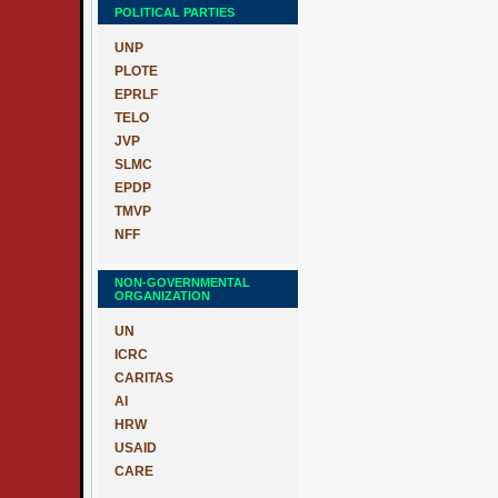
POLITICAL PARTIES
UNP
PLOTE
EPRLF
TELO
JVP
SLMC
EPDP
TMVP
NFF
NON-GOVERNMENTAL
ORGANIZATION
UN
ICRC
CARITAS
AI
HRW
USAID
CARE