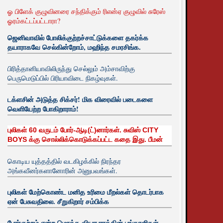
ஓ பிளேக் குழுவினரை சந்திக்கும் ரிஎன்ஏ குழுவில் சுரேஸ்
ஓரம்கட்டப்பட்டாரா?
ஜெனிவாவில் போலிக்குற்றச்சாட்டுக்களை தகர்க்க
தயாராகவே செல்கின்றோம், மஹிந்த சமரசிங்க.
பிரித்தானியாவிலிருந்து செல்லும் அம்சாவிற்கு
பெருமெடுப்பில் பிரியாவிடை நிகழ்வுகள்.
டக்ளசின் அடுத்த சிக்சர்! மிக விரைவில் படைகளை
வெளியேற்ற போகிறாராம்!
புலிகள் 60 வருடம் போர்-ஆடி(ட்)னார்கள். சுவிஸ் CITY
BOYS க்கு சொல்லிக்கொடுக்கப்பட்ட கதை இது. பீமன்
கொடிய யுத்தத்தில் வடகிழக்கில் நிரந்தர
அங்கவீனர்களானோரின் அனுபவங்கள்.
புலிகள் மேற்கொண்ட மனித உரிமை மீறல்கள் தொடர்பாக
ஏன் பேசுவதிலை. சீறுகிறார் சம்பிக்க
போர்குற்றம் என்ற மொத்த வியாபாரத்தின் பங்காளிகள்