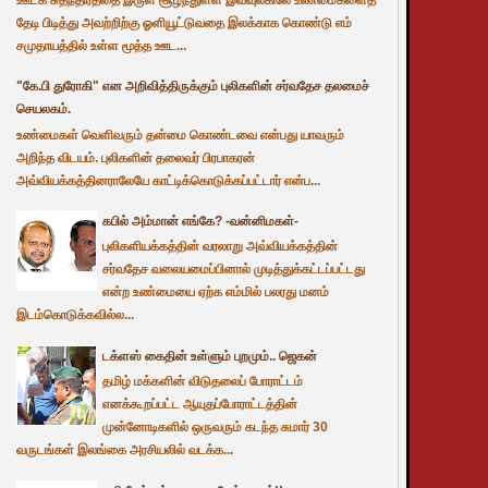
தேடி பிடித்து அவற்றிற்கு ஓளியூட்டுவதை இலக்காக கொண்டு எம்
சமுதாயத்தில் உள்ள மூத்த ஊட...
"கே.பி துரோகி" என அறிவித்திருக்கும் புலிகளின் சர்வதேச தலமைச்
செயலகம்.
உண்மைகள் வெளிவரும் தன்மை கொண்டவை என்பது யாவரும்
அறிந்த விடயம். புலிகளின் தலைவர் பிரபாகரன்
அவ்வியக்கத்தினராலேயே காட்டிக்கொடுக்கப்பட்டார் என்ப...
கபில் அம்மான் எங்கே? -வன்னிமகள்-
புலிகளியக்கத்தின் வரலாறு அவ்வியக்கத்தின்
சர்வதேச வலையமைப்பினால் முடித்துக்கட்டப்பட்டது
என்ற உண்மையை ஏற்க எம்மில் பலரது மனம்
இடம்கொடுக்கவில்ல...
டக்ளஸ் கைதின் உள்ளும் புறமும்.. ஜெகன்
தமிழ் மக்களின் விடுதலைப் போராட்டம்
எனக்கூறப்பட்ட ஆயுதப்போராட்டத்தின்
முன்னோடிகளில் ஒருவரும் கடந்த சுமார் 30
வருடங்கள் இலங்கை அரசியலில் வடக்க...