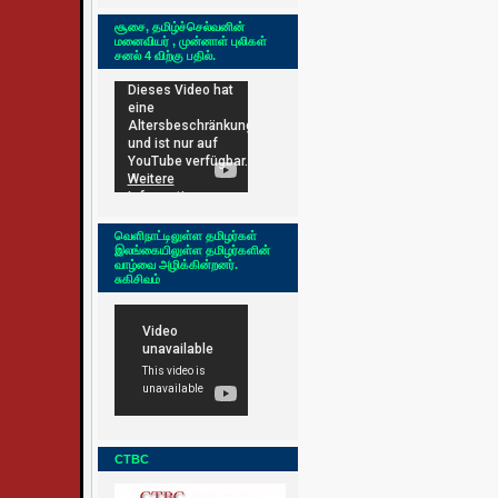
சூசை, தமிழ்ச்செல்வனின்
மனைவியர் , முன்னாள் புலிகள்
சனல் 4 விற்கு பதில்.
வெளிநாட்டிலுள்ள தமிழர்கள்
இலங்கையிலுள்ள தமிழர்களின்
வாழ்வை அழிக்கின்றனர்.
சுகிசிவம்
CTBC