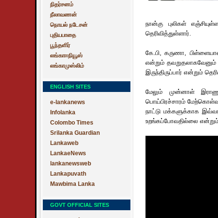
நிதர்சனம்
நீலாவணன்
நான்கு புலிகள் எஞ்சியுள்
நொயல் நடேசன்
தெரிவித்துள்ளார்.
புதியபாதை
பூந்தளிர்
கே.பி, கருணா, பிள்ளையான்
லங்காஈநியூஸ்
என்றும் தவறுதலாகவேனும் ப
லங்காமுஸ்லிம்
இருந்திருப்பார் என்றும் தெரி
ENGLISH SITES
மேலும் முன்னாள் இர
பொய்பிரச்சாரம் மேற்கொள்
e-lankanews
நாட்டு மக்களுக்காக இவ்வ
Infolanka
உறங்கப்போவதில்லை என்றும் 
Colombo Times
Srilanka Guardian
Lankaweb
LankaeNews
lankanewsweb
Lankapuvath
Mawbima Lanka
GOVT OFFICIAL SITES