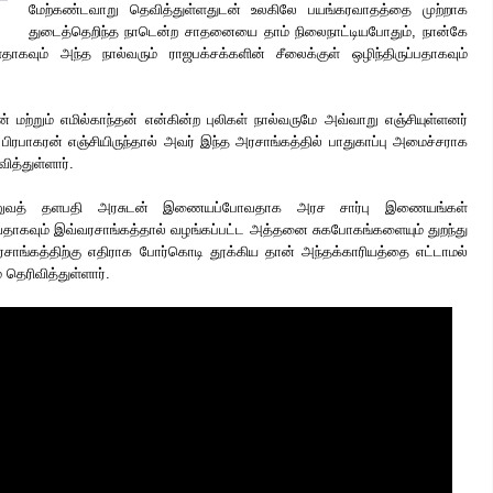
மேற்கண்டவாறு தெவித்துள்ளதுடன் உலகிலே பயங்கரவாதத்தை முற்றாக
துடைத்தெறிந்த நாடென்ற
சாதனையை தாம் நிலைநாட்டியபோதும், நான்கே
ளதாகவும் அந்த நால்வரும் ராஜபக்சக்களின் சீலைக்குள் ஒழிந்திருப்பதாகவும்
 மற்றும் எமில்காந்தன் என்கின்ற புலிகள் நால்வருமே அவ்வாறு எஞ்சியுள்ளனர்
ிரபாகரன் எஞ்சியிருந்தால் அவர் இந்த அரசாங்கத்தில் பாதுகாப்பு அமைச்சராக
வித்துள்ளார்.
ாணுவத் தளபதி அரசுடன் இணையப்போவதாக அரச சார்பு இணையங்கள்
வதாகவும் இவ்வரசாங்கத்தால் வழங்கப்பட்ட அத்தனை சுகபோகங்களையும் துறந்து
ரசாங்கத்திற்கு எதிராக போர்கொடி தூக்கிய தான் அந்தக்காரியத்தை எட்டாமல்
தெரிவித்துள்ளார்.