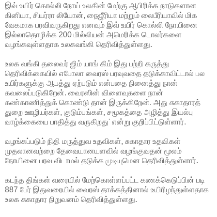
இவ் உயிர் கொல்லி நோய் உலகின்
மேற்கு ஆபிரிக்க நாடுகளான
கினியா, சியர்ரா லியோன், நைஜீரியா மற்றும் லைபீரியாவில் மிக
வேகமாக பரவிவருகிறது எனவும் இவ் உயிர் கொல்லி நோயினை
இல்லாதொழிக்க 200 மில்லியன் அமெரிக்க டொலர்களை
வழங்கவுள்ளதாக உலகவங்கி தெரிவித்துள்ளது.
உலக வங்கி தலைவர் ஜிம் யாங் கிம் இது பற்றி கருத்து
தெரிவிக்கையில் எபோலா வைரஸ் பரவுவதை தடுக்காவிட்டால் பல
உயிர்களுக்கு ஆபத்து ஏற்படும் என்பதை நினைத்து நான்
கவலைப்படுகிறேன். வைரஸின் விளைவுகளை நான்
கண்காணித்துக் கொண்டு தான் இருக்கிறேன். அது சுகாதாரத்
துறை ஊழியர்கள், குடும்பங்கள், சமூகத்தை அழித்து இயல்பு
வாழ்க்கையை பாதித்து வருகிறது' என்று குறிப்பிட்டுள்ளார்.
வழங்கப்படும் நிதி மருத்துவ உதவிகள், சுகாதார உதவிகள்
முதலானவற்றை தேவையானயளவில் வழங்குவதன் மூலம்
நோயினை பரவ விடாமல் தடுக்க முடியுமென தெரிவித்துள்ளார்.
கடந்த திங்கள் வரையில் மேற்கொள்ளப்பட்ட கணக்கெடுப்பின் படி
887 பேர் இதுவரையில் வைரஸ் தாக்கத்தினால் உயிரிழந்துள்ளதாக
உலக சுகாதார நிறுவனம் தெரிவித்துள்ளது.