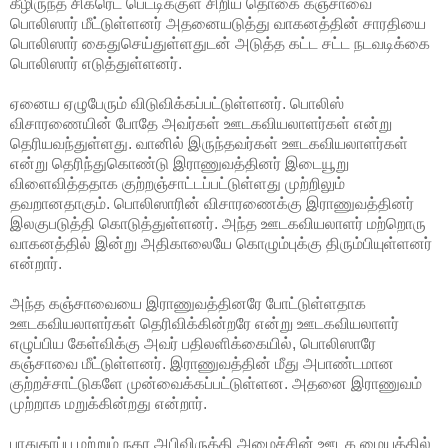
கீழிருந்த சிகரெட் பெட்டிக்குள் சிறிய தொகை கஞ்சாவை
பொலிஸார் மீட்டுள்ளனர் அதனையடுத்து வாகனத்தின் சாரதியை
பொலிஸார் கைதுசெய்துள்ளதுடன் அடுத்த கட்ட சட்ட நடவடிக்கை
பொலிஸார் எடுத்துள்ளனர்.
ஏனைய ஏழுபேரும் விடுவிக்கப்பட்டுள்ளனர். பொலிஸ்
விசாரணையின் போதே அவர்கள் ஊடகவியலாளர்கள் என்று
தெரியவந்துள்ளது. வானில் இருந்தவர்கள் ஊடகவியலாளர்கள்
என்று தெரிந்துகொண்டு இராணுவத்தினர் இடையூறு
விளைவித்ததாக குற்றஞ்சாட்டப்பட்டுள்ளது முற்றிலும்
தவறானதாகும். பொலிஸாரின் விசாரணைக்கு இராணுவத்தினர்
இலகுபடுத்தி கொடுத்துள்ளனர். அந்த ஊடகவியலாளர் மற்றொரு
வாகனத்தில் இன்று அதிகாலையே கொழும்புக்கு திரும்பியுள்ளனர்
என்றார்.
அந்த கஞ்சாவையை இராணுவத்தினரே போட்டுள்ளதாக
ஊடகவியலாளர்கள் தெரிவிக்கின்றரே என்று ஊடகவியலாளர்
எழுப்பிய கேள்விக்கு அவர் பதிலளிக்கையில், பொலிஸாரே
கஞ்சாவை மீட்டுள்ளனர். இராணுவத்தின் மீது அபாண்டமான
குற்றச்சாட்டுகளே முன்வைக்கப்பட்டுள்ளன. அதனை இராணுவம்
முற்றாக மறுக்கின்றது என்றார்.
பாதுகாப்பு மற்றும் நகர அபிவிருத்தி அமைச்சின் ஊடக மையத்தில்