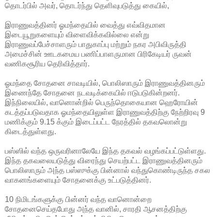
தொடர்பில் அவர், தொடர்ந்து தெளிவுபடுத்து கையில்,
இராணுவத்தினர் ஓமந்தையில் வைத்து எவ்விதமான
இடையூறுகளையும் விளைவிக்கவில்லை என்று
இராணுவப்பேச்சாளரும் பாதுகாப்பு மற்றும் நகர அபிவிருத்தி
அமைச்சின் ஊடகமைய பணிப்பாளருமான பிரிகேடியர் ருவன்
வணிகசூரிய தெரிவித்தார்.
ஓமந்தை சோதனை சாவடியில், பொலிஸாரும் இராணுவத்தினரும்
இணைந்தே சோதனை நடவடிக்கையில் ஈடுபடுகின்றனர்.
இந்நிலையில், வானொன்றில் பெருந்தொகையான ஹெரோயின்
கடத்தப்படுவதாக ஓமந்தையிலுள்ள இராணுவத்திற்கு நேற்றிரவு 9
மணிக்கும் 9.15 க்கும் இடைப்பட்ட நேரத்தில் தகவலொன்று
கிடைத்துள்ளது.
பஸ்ஸில் வந்த ஒருவரினாலேயே இந்த தகவல் வழங்கப்பட்டுள்ளது.
இந்த தகவலையடுத்து விரைந்து செயற்பட்ட இராணுவத்தினரும்
பொலிஸாரும் அந்த பஸ்ஸுக்கு பின்னால் வந்துகொண்டிருந்த சகல
வாகனங்களையும் சோதனைக்கு உட்படுத்தினர்.
10 நிமிடங்களுக்கு பின்னர் வந்த வானொன்றை
சோதனைசெய்தபோது அந்த வானில், சாரதி ஆசனத்திற்கு