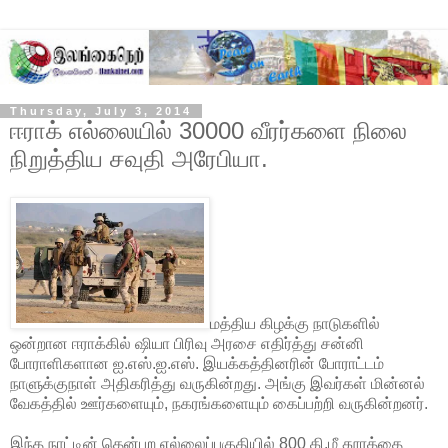
Thursday, July 3, 2014
ஈராக் எல்லையில் 30000 வீரர்களை நிலை
நிறுத்திய சவுதி அரேபியா.
மத்திய கிழக்கு நாடுகளில்
ஒன்றான ஈராக்கில் ஷியா பிரிவு அரசை எதிர்த்து சன்னி
போராளிகளான ஐ.எஸ்.ஐ.எஸ். இயக்கத்தினரின் போராட்டம்
நாளுக்குநாள் அதிகரித்து வருகின்றது. அங்கு இவர்கள் மின்னல்
வேகத்தில் ஊர்களையும், நகரங்களையும் கைப்பற்றி வருகின்றனர்.
இந்த நாட்டின் தென்புற எல்லைப்பகுதியில் 800 கி.மீ தூரத்தை