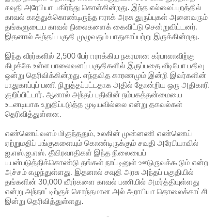
சவுதி அரேபியா பகிர்ந்து கொள்கின்றது. இந்த எல்லைப்புறத்தில்
காவல்
காத்துக்கொண்டிருந்த ஈராக் அரசு துருப்புகள் அனைவரும்
தங்களுடைய காவல் நிலைகளைக் கைவிட்டு சென்றுவிட்டனர்.
இதனால் அந்தப் பகுதி முழுவதும் பாதுகாப்பற்று இருக்கின்றது.
இந்த வீரர்களில் 2,500 பேர் ஈராக்கிய நகரமான கர்பாலாவிற்கு
கிழக்கே உள்ள பாலைவனப் பகுதிகளில் இருப்பதை வீடியோ பதிவு
ஒன்று தெரிவிக்கின்றது. எந்தவித காரணமும் இன்றி இவர்களின்
பாதுகாப்புப் பணி நிறுத்தப்பட்டதாக அதில் தோன்றிய ஒரு அதிகாரி
குறிப்பிட்டார். ஆனால் அந்தப் பதிவின் நம்பகத்தன்மையை
உடனடியாக உறுதிப்படுத்த முடியவில்லை என்று தகவல்கள்
தெரிவித்துள்ளன.
எண்ணெய்வளம் மிகுந்ததும், உலகின் முன்னணி எண்ணெய்
ஏற்றுமதிப் பங்குகளையும் கொண்டிருக்கும் சவுதி அரேபியாவில்
ஐ.எஸ்.ஐ.எஸ். தீவிரவாதிகள் இந்த நிலையைப்
பயன்படுத்திக்கொண்டு தங்கள் நாட்டினுள் ஊடுருவக்கூடும் என்ற
அச்சம் எழுந்துள்ளது. இதனால் சவுதி அரசு அந்தப் பகுதியில்
தங்களின் 30,000 வீரர்களை காவல் பணியில் அமர்த்தியுள்ளது
என்று அந்நாட்டிற்குச் சொந்தமான அல் அராபியா தொலைக்காட்சி
இன்று தெரிவித்துள்ளது.