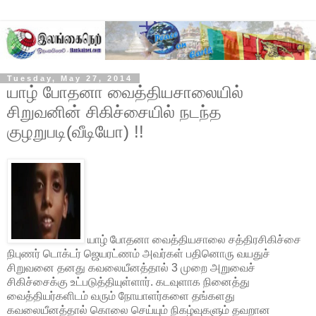
Tuesday, May 27, 2014
யாழ் போதனா வைத்தியசாலையில்
சிறுவனின் சிகிச்சையில் நடந்த
குழறுபடி(வீடியோ) !!
யாழ் போதனா வைத்தியசாலை சத்திரசிகிச்சை
நிபுணர் டொக்டர் ஜெயரட்ணம் அவர்கள் பதினொரு வயதுச்
சிறுவனை தனது கவலையீனத்தால் 3 முறை அறுவைச்
சிகிச்சைக்கு உட்படுத்தியுள்ளார். கடவுளாக நினைத்து
வைத்தியர்களிடம் வரும் நோயாளர்களை தங்களது
கவலையீனத்தால் கொலை செய்யும் நிகழ்வுகளும் தவறான