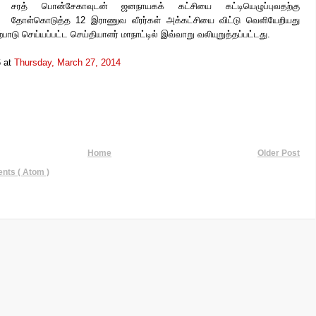
சரத் பொன்சேகாவுடன் ஜனநாயகக் கட்சியை கட்டியெழுப்புவதற்கு
தோள்கொடுத்த 12 இராணுவ வீரர்கள் அக்கட்சியை விட்டு வெளியேறியது
பாடு செய்யப்பட்ட செய்தியாளர் மாநாட்டில் இவ்வாறு வலியுறுத்தப்பட்டது.
6
at
Thursday, March 27, 2014
Home
Older Post
ts ( Atom )