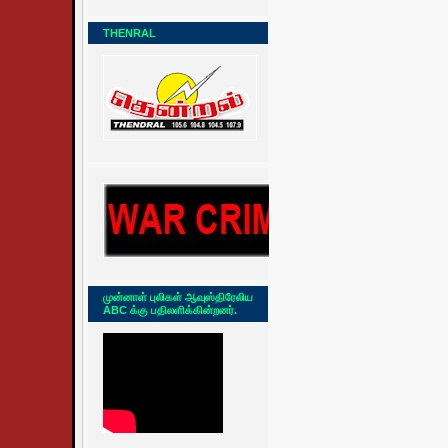
THENRAL
முன்னாள் புலிகள் ஆவுஸ்திரேலிய
ABC க்கு பதிலளிக்கின்றனர்.