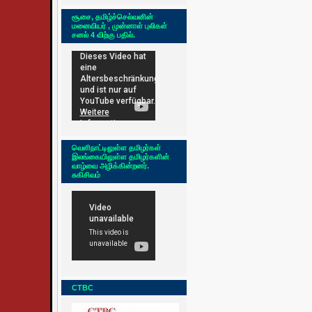
சூசை, தமிழ்ச்செல்வனின்
மனைவியர் , முன்னாள் புலிகள்
சனல் 4 விற்கு பதில்.
வெளிநாட்டிலுள்ள தமிழர்கள்
இலங்கையிலுள்ள தமிழர்களின்
வாழ்வை அழிக்கின்றனர்.
சுகிசிவம்
CTBC