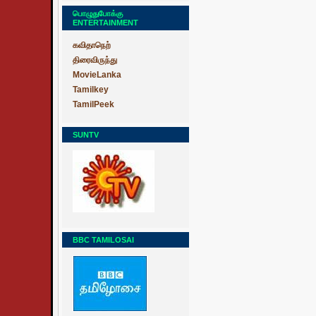
பொழுதுபோக்கு
ENTERTAINMENT
கவிதாநெற்
திரைவிருந்து
MovieLanka
Tamilkey
TamilPeek
SUNTV
BBC TAMILOSAI