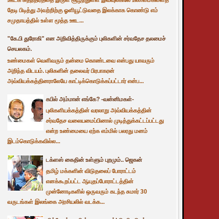
தேடி பிடித்து அவற்றிற்கு ஓளியூட்டுவதை இலக்காக கொண்டு எம்
சமுதாயத்தில் உள்ள மூத்த ஊட...
"கே.பி துரோகி" என அறிவித்திருக்கும் புலிகளின் சர்வதேச தலமைச்
செயலகம்.
உண்மைகள் வெளிவரும் தன்மை கொண்டவை என்பது யாவரும்
அறிந்த விடயம். புலிகளின் தலைவர் பிரபாகரன்
அவ்வியக்கத்தினராலேயே காட்டிக்கொடுக்கப்பட்டார் என்ப...
கபில் அம்மான் எங்கே? -வன்னிமகள்-
புலிகளியக்கத்தின் வரலாறு அவ்வியக்கத்தின்
சர்வதேச வலையமைப்பினால் முடித்துக்கட்டப்பட்டது
என்ற உண்மையை ஏற்க எம்மில் பலரது மனம்
இடம்கொடுக்கவில்ல...
டக்ளஸ் கைதின் உள்ளும் புறமும்.. ஜெகன்
தமிழ் மக்களின் விடுதலைப் போராட்டம்
எனக்கூறப்பட்ட ஆயுதப்போராட்டத்தின்
முன்னோடிகளில் ஒருவரும் கடந்த சுமார் 30
வருடங்கள் இலங்கை அரசியலில் வடக்க...