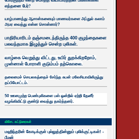
எத்தனை பேர்?
யாழ்பாணத்து ஆசான்களையும் மாணவர்களை அப்துல் கலாம்
அமர வைத்து என்ன சொன்னார்?
பாதிரியாரிடம் தஞ்சமடைந்திருந்த 400 குழந்தைகளை
பலவந்தமாக இழுத்துச் சென்ற புலிகள்.
வாழ்கை வெறுத்து விட்டது, உயிர்
துறக்கிறறோம்,
முன்னாள் போராளி குடும்பம் தற்கொலை.
தலைமைச் செயலகத்தைச் சேர்ந்த சுபன் மலேசியாவிலிருந்து
தப்பியோட்டம்.
50 ஊனமுற்ற பெண்புலிகளை பஸ் ஒன்றில் ஏற்றி தேனீர்
வழங்கிவிட்டு குண்டு வைத்து தகர்த்தனர்.
விசேட கட்டுரைகள்
மஹிந்தரின் கோடிக்குள் புல்லுத்தின்னும் புலிக்குட்டிகள்! -
பீமன்