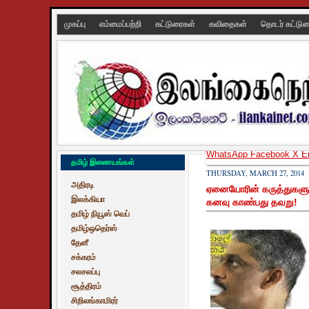
முகப்பு
எம்மைப்பற்றி
கட்டுரைகள்
கவிதைகள்
தொடர் கட்டு
WhatsApp
Facebook
X
E
தமிழ் இணையங்கள்
THURSDAY, MARCH 27, 2014
அதிரடி
ஏனையோரின் கருத்துகளுக்
இலக்கியா
கனவு காண்பது தவறு!
தமிழ் நியூஸ் வெப்
தமிழ்ஒதெர்ஸ்
தேனீ
சக்கரம்
சலசலப்பு
சூத்திரம்
சிறிலங்காமிரர்