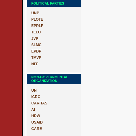
POLITICAL PARTIES
UNP
PLOTE
EPRLF
TELO
JVP
SLMC
EPDP
TMVP
NFF
NON-GOVERNMENTAL
ORGANIZATION
UN
ICRC
CARITAS
AI
HRW
USAID
CARE