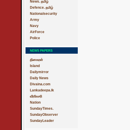
News. தமிழ்
Defence. தமிழ்
Nationalsecurity
Army
Navy
AirForce
Police
NEWS PAPERS
தினகரன்
Island
Dailymirror
Daily News
Divaina.com
Lankadeepa.lk
வீரகேசரி
Nation
SundayTimes.
SundayObserver
SundayLeader