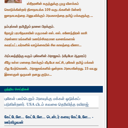
ஸ்ரீதரனின் கருத்துக்கு முழு விளக்கம்
கொடுக்கின்றார் திசாநாயக்க 109 வருடங்களின் பின்னர்
ஜனநாயகத்தை அனுபவிக்கும் அவகாசத்தை தமிழ் மக்களுக்கு ...
நம்புங்கள் தமிழீழம் நாளை பிறக்கும்.
தோழர் பரமதேவாவின் மருமகன் எஸ். எஸ். கணேந்திரன் காசி
அண்ணா உங்களின் உணர்ச்சிகரமான வசனங்களால்
கவரப்பட்டவர்களில் வாழ்க்கையில் சில காலத்தை வீணா...
அம்பலத்திற்கு வரும் புலிகளின் அராஜகம். (வீடியோ ஆதாரம்)
கீழே உள்ள மனதை பிளக்கும் வீடியோ காட்சி, புலிகள் தமிழ் மக்கள்
மீது மேற்கொண்ட அராஜகங்களில் ஒன்றாக அமைகின்றது. 15 வயது
இளைஞன் ஒருவன் தனது குடும...
முந்திய செய்திகள்
புலிகள் பலம்பெறும் அளவுக்கு மக்கள் ஒடுக்கப்-
படுகின்றனர். USA யிடம் கவலை தெரிவித்த ரவிராஜ்
கேட்டேளே... கேட்டேளே... டென்டர் களவு கேட்டேளே... -
ஊர்கிழவன்