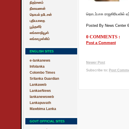
நிதர்சனம்
நீலாவணன்
தொடர்பாக ராஜகிரியவில் ஏற்
நொயல் நடேசன்
புதியபாதை
Posted By News Center 
பூந்தளிர்
லங்காஈநியூஸ்
0 COMMENTS :
லங்காமுஸ்லிம்
Post a Comment
ENGLISH SITES
e-lankanews
Newer Post
Infolanka
Subscribe to:
Post Commen
Colombo Times
Srilanka Guardian
Lankaweb
LankaeNews
lankanewsweb
Lankapuvath
Mawbima Lanka
GOVT OFFICIAL SITES