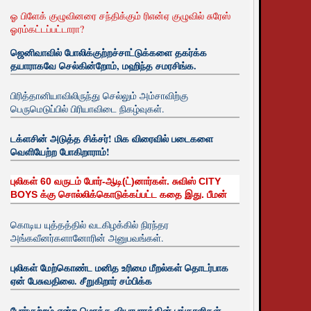
ஓ பிளேக் குழுவினரை சந்திக்கும் ரிஎன்ஏ குழுவில் சுரேஸ்
ஓரம்கட்டப்பட்டாரா?
ஜெனிவாவில் போலிக்குற்றச்சாட்டுக்களை தகர்க்க
தயாராகவே செல்கின்றோம், மஹிந்த சமரசிங்க.
பிரித்தானியாவிலிருந்து செல்லும் அம்சாவிற்கு
பெருமெடுப்பில் பிரியாவிடை நிகழ்வுகள்.
டக்ளசின் அடுத்த சிக்சர்! மிக விரைவில் படைகளை
வெளியேற்ற போகிறாராம்!
புலிகள் 60 வருடம் போர்-ஆடி(ட்)னார்கள். சுவிஸ் CITY
BOYS க்கு சொல்லிக்கொடுக்கப்பட்ட கதை இது. பீமன்
கொடிய யுத்தத்தில் வடகிழக்கில் நிரந்தர
அங்கவீனர்களானோரின் அனுபவங்கள்.
புலிகள் மேற்கொண்ட மனித உரிமை மீறல்கள் தொடர்பாக
ஏன் பேசுவதிலை. சீறுகிறார் சம்பிக்க
போர்குற்றம் என்ற மொத்த வியாபாரத்தின் பங்காளிகள்