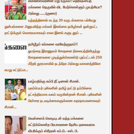
விக்னேஸ்வரனின் மறு உருவம்! தெரிவுசெய்த
மக்களை தெருவில் விட மேற்கொள்ளும் முயற்சியா?
அல்லது ......(குணா)
யுத்தத்தினால் கடந்த 30 வருடங்களாக பல்வேறு
துன்பங்களை அனுபவித்த மக்கள் இலங்கை தமிழர்கள் ஒன்றுபட்ட
நாட்டுக்குள் கௌரவமாகவும் சகல இனங் களுடனும் ...
தமிழீழம் உங்களை வரவேற்குதாம்!!
ஓமந்தை இராணுவச் சோதனை நிலையத்திலிருந்து
சோதனைகளை முடித்துக்கொண்டு புறப்பட்டால் 250
மீற்றர் தூரமளவில் நடந்தோ அல்லது வாகனத்திலோ
எமது கட்டுப்பா...
யாழ்மதிக்கு கம்பி நீட்டினான் சீமான்.
புலம்பெயர் புலிகளின் தமிழ் நாட்டு நம்பிக்கை
நட்சத்திரமாக வலம் வருகின்றான் சீமான். புலிகளின்
பிரச்சார நடவடிக்கைகளுக்கான கதாநாயகனாகவும்
சீமான்...
வெள்ளைக் கொடியுடன் வந்த மக்களை
சுட்டுக்கொன்ற பிரபாகரனை தேசிய தலைவராக
விபரிக்கும் ஸ்ரீதரன் எம்.பி.- எஸ். பி.