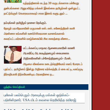
யுத்தத்தினால் கடந்த 30 வருடங்களாக பல்வேறு
துன்பங்களை அனுபவித்த மக்கள் இலங்கை தமிழர்கள் ஒன்றுபட்ட
நாட்டுக்குள் கௌரவமாகவும் சகல இனங் களுடனும் ...
நம்புங்கள் தமிழீழம் நாளை பிறக்கும்.
தோழர் பரமதேவாவின் மருமகன் எஸ். எஸ். கணேந்திரன் காசி
அண்ணா உங்களின் உணர்ச்சிகரமான வசனங்களால்
கவரப்பட்டவர்களில் வாழ்க்கையில் சில காலத்தை வீணா...
மட்டக்களப்பு மாநகர ஆணையாளரின் காணி
அபகரிப்பு அடாவடித்தனமும் கையாலாக
அதிகாரிகளின் பச்சோந்திதனமும்- பீமன்.
அடிமை விலங்கை உடைத்தெறிவோம் எனப் போராடப்
புறப்பட்ட தமிழினம் இன்று அதிகார வர்க்கத்திடம் கை கட்டி, வாய்மூடி
நிர்கதியாகி நிற்கவேண்டிய அவலநிலை த...
முந்திய செய்திகள்
புலிகள் பலம்பெறும் அளவுக்கு மக்கள் ஒடுக்கப்-
படுகின்றனர். USA யிடம் கவலை தெரிவித்த ரவிராஜ்