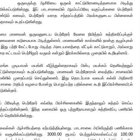
ஒருவருக்கு ஆசிரியை ஒருவர் காட்டுமிராணடித்தனமாக அடித்து
க்கப்படுகின்றது. இப் பாடசாலையில் ஆரம்பப்பிரிவு வகுப்புக்களை பெற்றோர்
ேண்டும் எனவும், பெற்றோர் வராத சந்தரப்பத்தில் அவர்களுடைய பிள்ளைகள்
ாகவும் கூறப்படுகின்றது.
மை மாணவன் ஒருவனுடைய பெற்றோர் வேலை நிமித்தம் சுத்திகரிப்புக்குச்
ணவனை கடுமையாக அடித்துள்ளார். மாணவனின் கால்களில் நான்கு தழும்புகள்
இது பற்றி கேட்டபோது அடித்த அடையாளத்தை வீட்டில் காட்டுமாறும், அவ்வாறு
ை கட்டாயம் பெற்Nறூர் வருவர் என்றும் இரக்கமில்லாத முறையில் கூறியுள்ளார்.
க முடியாமல் மயங்கி வீழ்ந்துள்ளதாகவும் பின்பு மயக்கம் தெளிவுற்றதும்
பட்டுள்ளதாகவும் கூறப்படுகின்றது. மாணவன் பெற்றோரால் வைத்திய சாலையில்
பொலீஸில் முறைப்பாடு செய்துள்ளனர். இது தொடர்பாக வலயக் கல்வி அதிகாரி
பாடசாலை அதிபர் வழமை போன்று பொறுப்பற்ற பதில்களை கூறி இப்பிரச்சினையி;ல்
டுகின்றார்.
 பிரிவுக்கு பெற்றோர் எவ்வித பிரச்சினைகளில் இருந்தாலும் சுத்தம் செய்ய
்தப்படுகின்றனர். இந்த வகையில் ஒரு புற்றுநோயாளரும் சுத்திகரிப்பு பணியில்
் தெரிவிக்கின்றது.
கவல்கள் ஆச்சரியத்தை ஏற்படுத்தியுள்ளது. பாடசாலை அபிவிருத்தி பணிக்காக
 வசூலிக்கப்படுகின்றது. 3000.00 ரூபாய் பெற்றுக்கொள்ளப்பட்டு 100.00