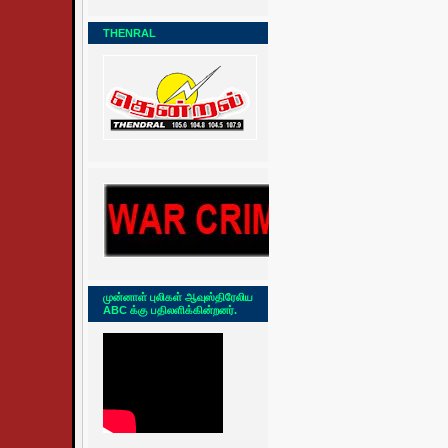
THENRAL
முன்னாள் புலிகள் ஆவுஸ்திரேலிய
ABC க்கு பதிலளிக்கின்றனர்.