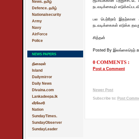
ரூபாய்க்கான பற்றுச்சீட்ட
News. தமிழ்
நடவடிக்கையும் எடுக்கப்பட
Defence. தமிழ்
Nationalsecurity
பல பெற்றோர் இதற்கான ஆ
Army
நடவடிக்கைகள் எடுக்க தவறும்
Navy
AirForce
சித்தன்
Police
Posted By இலங்கைநெற்
a
NEWS PAPERS
0 COMMENTS :
தினகரன்
Post a Comment
Island
Dailymirror
Daily News
Divaina.com
Newer Post
Lankadeepa.lk
Subscribe to:
Post Commen
வீரகேசரி
Nation
SundayTimes.
SundayObserver
SundayLeader