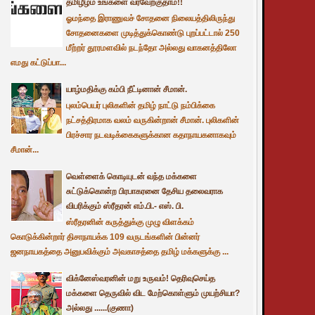
தமிழீழம் உங்களை வரவேற்குதாம்!!
ஓமந்தை இராணுவச் சோதனை நிலையத்திலிருந்து
சோதனைகளை முடித்துக்கொண்டு புறப்பட்டால் 250
மீற்றர் தூரமளவில் நடந்தோ அல்லது வாகனத்திலோ
எமது கட்டுப்பா...
யாழ்மதிக்கு கம்பி நீட்டினான் சீமான்.
புலம்பெயர் புலிகளின் தமிழ் நாட்டு நம்பிக்கை
நட்சத்திரமாக வலம் வருகின்றான் சீமான். புலிகளின்
பிரச்சார நடவடிக்கைகளுக்கான கதாநாயகனாகவும்
சீமான்...
வெள்ளைக் கொடியுடன் வந்த மக்களை
சுட்டுக்கொன்ற பிரபாகரனை தேசிய தலைவராக
விபரிக்கும் ஸ்ரீதரன் எம்.பி.- எஸ். பி.
ஸ்ரீதரனின் கருத்துக்கு முழு விளக்கம்
கொடுக்கின்றார் திசாநாயக்க 109 வருடங்களின் பின்னர்
ஜனநாயகத்தை அனுபவிக்கும் அவகாசத்தை தமிழ் மக்களுக்கு ...
விக்னேஸ்வரனின் மறு உருவம்! தெரிவுசெய்த
மக்களை தெருவில் விட மேற்கொள்ளும் முயற்சியா?
அல்லது ......(குணா)