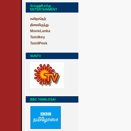
பொழுதுபோக்கு
ENTERTAINMENT
கவிதாநெற்
திரைவிருந்து
MovieLanka
Tamilkey
TamilPeek
SUNTV
BBC TAMILOSAI