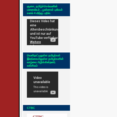
சூசை, தமிழ்ச்செல்வனின்
மனைவியர் , முன்னாள் புலிகள்
சனல் 4 விற்கு பதில்.
வெளிநாட்டிலுள்ள தமிழர்கள்
இலங்கையிலுள்ள தமிழர்களின்
வாழ்வை அழிக்கின்றனர்.
சுகிசிவம்
CTBC