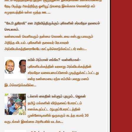
தேடி பிடித்து அவற்றிற்கு ஓளியூட்டுவதை இலக்காக கொண்டு எம்
சமுதாயத்தில் உள்ள மூத்த ஊட...
"கே.பி துரோகி" என அறிவித்திருக்கும் புலிகளின் சர்வதேச தலமைச்
செயலகம்.
உண்மைகள் வெளிவரும் தன்மை கொண்டவை என்பது யாவரும்
அறிந்த விடயம். புலிகளின் தலைவர் பிரபாகரன்
அவ்வியக்கத்தினராலேயே காட்டிக்கொடுக்கப்பட்டார் என்ப...
கபில் அம்மான் எங்கே? -வன்னிமகள்-
புலிகளியக்கத்தின் வரலாறு அவ்வியக்கத்தின்
சர்வதேச வலையமைப்பினால் முடித்துக்கட்டப்பட்டது
என்ற உண்மையை ஏற்க எம்மில் பலரது மனம்
இடம்கொடுக்கவில்ல...
டக்ளஸ் கைதின் உள்ளும் புறமும்.. ஜெகன்
தமிழ் மக்களின் விடுதலைப் போராட்டம்
எனக்கூறப்பட்ட ஆயுதப்போராட்டத்தின்
முன்னோடிகளில் ஒருவரும் கடந்த சுமார் 30
வருடங்கள் இலங்கை அரசியலில் வடக்க...