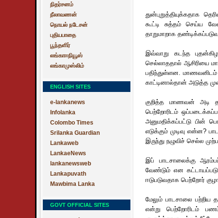
நிதர்சனம்
துன்புறுத்தியுக்கதாக
தெரிவி
நீலாவணன்
கூட்டி சுத்தம் செய்ய வ
நொயல் நடேசன்
தாறுமாறாக தண்டிக்கப்படுவத
புதியபாதை
பூந்தளிர்
இவ்வாறு கடந்த புதன்கிழ
லங்காஈநியூஸ்
செல்லாததால் ஆசிரியை மா
லங்காமுஸ்லிம்
பதிந்துள்ளன. மாணவனிடம் 
காட்டினால்தான் அடுத்த முற
ENGLISH SITES
குறித்த மாணவன் அடி தாங்
e-lankanews
பெற்றோரிடம் ஒப்படைக்கப்
Infolanka
அனுமதிக்கப்பட்டு பின் 
Colombo Times
எடுக்கும் முடிவு என்ன? 
Srilanka Guardian
இருந்து நழுவிச் செல்ல முற்ப
Lankaweb
LankaeNews
இப் பாடசாலைக்கு ஆரம்பப்
lankanewsweb
வேண்டும் என கட்டாயப்படுத
Lankapuvath
ஈடுபடுவதாக பெற்றோர் குழாம
Mawbima Lanka
மேலும் பாடசாலை பற்றிய த
GOVT OFFICIAL SITES
என்று பெற்றோரிடம் பணம்