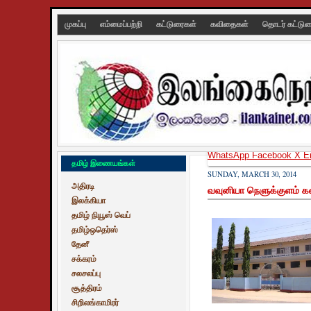
முகப்பு
எம்மைப்பற்றி
கட்டுரைகள்
கவிதைகள்
தொடர் கட்டு
WhatsApp
Facebook
X
E
தமிழ் இணையங்கள்
SUNDAY, MARCH 30, 2014
அதிரடி
வவுனியா நெளுக்குளம் க
இலக்கியா
தமிழ் நியூஸ் வெப்
தமிழ்ஒதெர்ஸ்
தேனீ
சக்கரம்
சலசலப்பு
சூத்திரம்
சிறிலங்காமிரர்