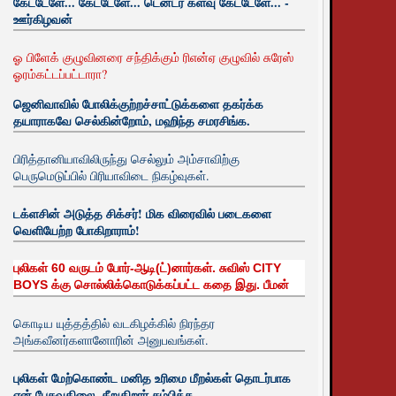
கேட்டேளே... கேட்டேளே... டென்டர் களவு கேட்டேளே... -
ஊர்கிழவன்
ஓ பிளேக் குழுவினரை சந்திக்கும் ரிஎன்ஏ குழுவில் சுரேஸ்
ஓரம்கட்டப்பட்டாரா?
ஜெனிவாவில் போலிக்குற்றச்சாட்டுக்களை தகர்க்க
தயாராகவே செல்கின்றோம், மஹிந்த சமரசிங்க.
பிரித்தானியாவிலிருந்து செல்லும் அம்சாவிற்கு
பெருமெடுப்பில் பிரியாவிடை நிகழ்வுகள்.
டக்ளசின் அடுத்த சிக்சர்! மிக விரைவில் படைகளை
வெளியேற்ற போகிறாராம்!
புலிகள் 60 வருடம் போர்-ஆடி(ட்)னார்கள். சுவிஸ் CITY
BOYS க்கு சொல்லிக்கொடுக்கப்பட்ட கதை இது. பீமன்
கொடிய யுத்தத்தில் வடகிழக்கில் நிரந்தர
அங்கவீனர்களானோரின் அனுபவங்கள்.
புலிகள் மேற்கொண்ட மனித உரிமை மீறல்கள் தொடர்பாக
ஏன் பேசுவதிலை. சீறுகிறார் சம்பிக்க