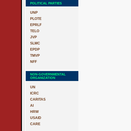
POLITICAL PARTIES
UNP
PLOTE
EPRLF
TELO
JVP
SLMC
EPDP
TMVP
NFF
NON-GOVERNMENTAL
ORGANIZATION
UN
ICRC
CARITAS
AI
HRW
USAID
CARE