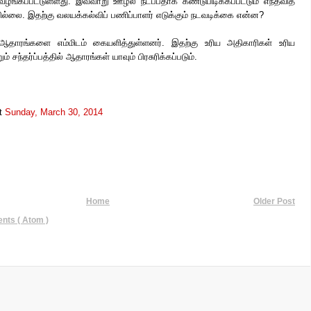
ே வழங்கப்பட்டுள்ளது. இவ்வாறு ஊழல் நடப்பதாக கண்டுபிடிக்கப்பட்டும் எந்தவித
வில்லை. இதற்கு வலயக்கல்விப் பணிப்பாளர் எடுக்கும் நடவடிக்கை என்ன?
தாரங்களை எம்மிடம் கையளித்துள்ளனர். இதற்கு உரிய அதிகாரிகள் உரிய
 சந்தர்ப்பத்தில் ஆதாரங்கள் யாவும் பிரசுரிக்கப்படும்.
t
Sunday, March 30, 2014
Home
Older Post
ts ( Atom )