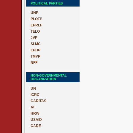
POLITICAL PARTIES
UNP
PLOTE
EPRLF
TELO
JVP
SLMC
EPDP
TMVP
NFF
NON-GOVERNMENTAL
ORGANIZATION
UN
ICRC
CARITAS
AI
HRW
USAID
CARE