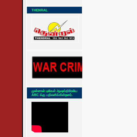
THENRAL
முன்னாள் புலிகள் ஆவுஸ்திரேலிய
ABC க்கு பதிலளிக்கின்றனர்.