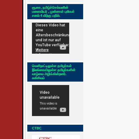
சூசை, தமிழ்ச்செல்வனின்
மனைவியர் , முன்னாள் புலிகள்
சனல் 4 விற்கு பதில்.
வெளிநாட்டிலுள்ள தமிழர்கள்
இலங்கையிலுள்ள தமிழர்களின்
வாழ்வை அழிக்கின்றனர்.
சுகிசிவம்
CTBC