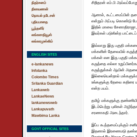
சிறிதரன் எம்.பி அவ்வப்போ
நிதர்சனம்
நீலாவணன்
ஆனால், கூட்டமைப்பின் 
நொயல் நடேசன்
என்றும் அப்படி கொண்டு போ
புதியபாதை
இதில் மாவை சேனாதிராஜா, ச
பூந்தளிர்
இவர்கள் படுகின்ற பாட்டைப்
லங்காஈநியூஸ்
லங்காமுஸ்லிம்
இவ்வாறு இரு பகுதி மக்களையு
மக்களின் தேவையில் கருத்
ENGLISH SITES
மக்கள் என இரு பகுதி மக்கள
கருத்தை எல்லா உறுப்பினர்
e-lankanews
கருத்துக்கள் ஆயின் அதனை
Infolanka
இல்லையென்றால் மக்களுக்க
Colombo Times
உங்களுக்கு தேவை கதிரை மட
Srilanka Guardian
என்ற பயம்.
Lankaweb
LankaeNews
தமிழ் மக்களுக்கு தண்ணியில
lankanewsweb
இடம்பெற்று புலிகள் அழிந்
Lankapuvath
சரணாகதி அடைந்தார்.
Mawbima Lanka
இப்ப கூத்தமைப்புக்கும் சனி
GOVT OFFICIAL SITES
இதனால் இரணைமடு தண்ணியுட