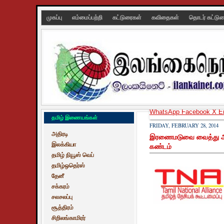
முகப்பு
எம்மைப்பற்றி
கட்டுரைகள்
கவிதைகள்
தொடர் கட்டு
WhatsApp
Facebook
X
E
தமிழ் இணையங்கள்
FRIDAY, FEBRUARY 28, 2014
அதிரடி
இரணைமடுவை வைத்து அரசிய
இலக்கியா
கண்டம்
தமிழ் நியூஸ் வெப்
தமிழ்ஒதெர்ஸ்
தேனீ
சக்கரம்
சலசலப்பு
சூத்திரம்
சிறிலங்காமிரர்