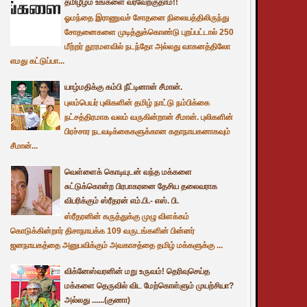
தமிழீழம் உங்களை வரவேற்குதாம்!!
ஓமந்தை இராணுவச் சோதனை நிலையத்திலிருந்து
சோதனைகளை முடித்துக்கொண்டு புறப்பட்டால் 250
மீற்றர் தூரமளவில் நடந்தோ அல்லது வாகனத்திலோ
எமது கட்டுப்பா...
யாழ்மதிக்கு கம்பி நீட்டினான் சீமான்.
புலம்பெயர் புலிகளின் தமிழ் நாட்டு நம்பிக்கை
நட்சத்திரமாக வலம் வருகின்றான் சீமான். புலிகளின்
பிரச்சார நடவடிக்கைகளுக்கான கதாநாயகனாகவும்
சீமான்...
வெள்ளைக் கொடியுடன் வந்த மக்களை
சுட்டுக்கொன்ற பிரபாகரனை தேசிய தலைவராக
விபரிக்கும் ஸ்ரீதரன் எம்.பி.- எஸ். பி.
ஸ்ரீதரனின் கருத்துக்கு முழு விளக்கம்
கொடுக்கின்றார் திசாநாயக்க 109 வருடங்களின் பின்னர்
ஜனநாயகத்தை அனுபவிக்கும் அவகாசத்தை தமிழ் மக்களுக்கு ...
விக்னேஸ்வரனின் மறு உருவம்! தெரிவுசெய்த
மக்களை தெருவில் விட மேற்கொள்ளும் முயற்சியா?
அல்லது ......(குணா)