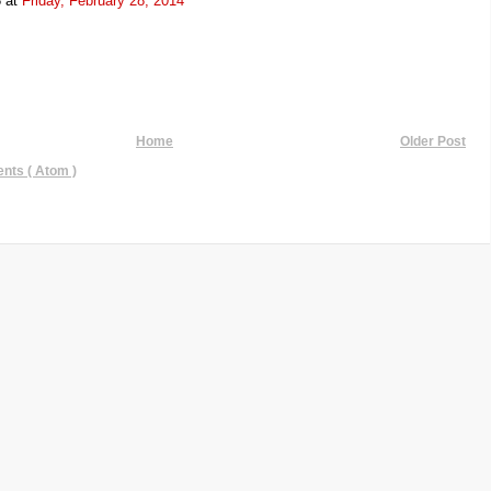
3
at
Friday, February 28, 2014
Home
Older Post
ts ( Atom )