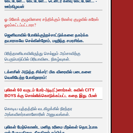
கேட்டேளே... கேட்டேளே... டென்டர் களவு கேட்டேளே... -
ஊர்கிழவன்
ஓ பிளேக் குழுவினரை சந்திக்கும் ரிஎன்ஏ குழுவில் சுரேஸ்
ஓரம்கட்டப்பட்டாரா?
ஜெனிவாவில் போலிக்குற்றச்சாட்டுக்களை தகர்க்க
தயாராகவே செல்கின்றோம், மஹிந்த சமரசிங்க.
பிரித்தானியாவிலிருந்து செல்லும் அம்சாவிற்கு
பெருமெடுப்பில் பிரியாவிடை நிகழ்வுகள்.
டக்ளசின் அடுத்த சிக்சர்! மிக விரைவில் படைகளை
வெளியேற்ற போகிறாராம்!
புலிகள் 60 வருடம் போர்-ஆடி(ட்)னார்கள். சுவிஸ் CITY
BOYS க்கு சொல்லிக்கொடுக்கப்பட்ட கதை இது. பீமன்
கொடிய யுத்தத்தில் வடகிழக்கில் நிரந்தர
அங்கவீனர்களானோரின் அனுபவங்கள்.
புலிகள் மேற்கொண்ட மனித உரிமை மீறல்கள் தொடர்பாக
ஏன் பேசுவதிலை. சீறுகிறார் சம்பிக்க