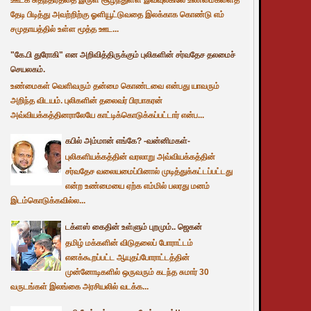
தேடி பிடித்து அவற்றிற்கு ஓளியூட்டுவதை இலக்காக கொண்டு எம்
சமுதாயத்தில் உள்ள மூத்த ஊட...
"கே.பி துரோகி" என அறிவித்திருக்கும் புலிகளின் சர்வதேச தலமைச்
செயலகம்.
உண்மைகள் வெளிவரும் தன்மை கொண்டவை என்பது யாவரும்
அறிந்த விடயம். புலிகளின் தலைவர் பிரபாகரன்
அவ்வியக்கத்தினராலேயே காட்டிக்கொடுக்கப்பட்டார் என்ப...
கபில் அம்மான் எங்கே? -வன்னிமகள்-
புலிகளியக்கத்தின் வரலாறு அவ்வியக்கத்தின்
சர்வதேச வலையமைப்பினால் முடித்துக்கட்டப்பட்டது
என்ற உண்மையை ஏற்க எம்மில் பலரது மனம்
இடம்கொடுக்கவில்ல...
டக்ளஸ் கைதின் உள்ளும் புறமும்.. ஜெகன்
தமிழ் மக்களின் விடுதலைப் போராட்டம்
எனக்கூறப்பட்ட ஆயுதப்போராட்டத்தின்
முன்னோடிகளில் ஒருவரும் கடந்த சுமார் 30
வருடங்கள் இலங்கை அரசியலில் வடக்க...