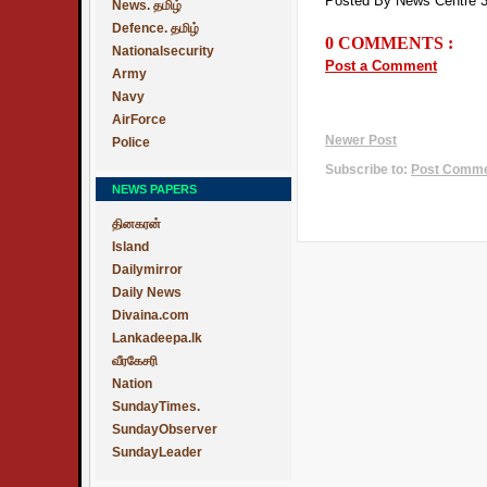
Posted By News Centre 
News. தமிழ்
Defence. தமிழ்
0 COMMENTS :
Nationalsecurity
Post a Comment
Army
Navy
AirForce
Newer Post
Police
Subscribe to:
Post Commen
NEWS PAPERS
தினகரன்
Island
Dailymirror
Daily News
Divaina.com
Lankadeepa.lk
வீரகேசரி
Nation
SundayTimes.
SundayObserver
SundayLeader