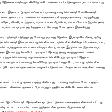
து அறிக்கை விடுவதும் கிளிநொச்சி மக்களை ஏவி விடுவதும் வழமையாகிவிட்டது.
தலைமை
இரணைமடு தண்ணீரை எப்படியாவது யாழ் கொண்டு போகவேண்டும்
னால் தான் யாழ் மக்களின் வாக்குகளைப் பெற முடியும் எனவும் கருதுகிறது.
ுரேஸ், விக்கி, சுமந்திரன், சரவணபவன் ஆகியோர் விடாப்பிடியாக நிற்கின்றனர்.
 பார்க்க பாராளுமன்றத் தேர்தல் வரப்போகுது போல தான் இருக்கிறது.
ம் திருப்திப்படுத்துவது போன்று நடிப்பது அரசியல் இருப்புக்கே அன்றி தமிழ்
தில் கொண்டு இல்லை என்பது வெளிப்படை. ஏனெனில் கிளிநொச்சி மக்கள், யாழ்
ின் கருத்துக்களையும் சமாளிக்கும் செயற்பாட்டில் இருக்காமல் நீதியாக ஒரு
களும் இணைந்து வெளியிட முடியுமா? அல்லது தமது கருத்துக்கள் மக்கள்
 ஏற்றுக் கொள்ளாத உறுப்பினர்களை வெளியேற்ற முடியுமா? அதுவும்
ாக கதைப்பவர்களாவது வெளியேற முடியுமா? எதுவுமே முடியாது. ஏனெனில்
்டுமே.ஏன் என்றால் மக்கள் குழம்பி விடுவார்கள். அதனால் வாக்கு கிடைக்காது
் கண்டம் என்று தலை எழுத்தாகிவிட்டது. மாவிலறு மறிக்கப் போய் யுத்தம்
தார்கள். புலிகளின் தலைவர் பிராபகரனும் நந்திக் கடலிலேயே கடைசியாக
யன் ஆரம்பிச்சிட்டு. அவர்களின் ஓட்டுமாட்டுக்கள் மக்களுக்கு விளங்கி விட்டது.
ன் கூட்டமைப்பின் பயணத்திற்கும் அஸ்தமனம் ஆரம்பிச்சுட்டு..