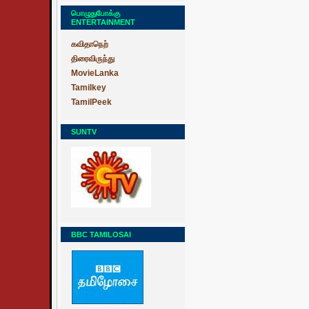
பொழுதுபோக்கு
ENTERTAINMENT
கவிதாநெற்
திரைவிருந்து
MovieLanka
Tamilkey
TamilPeek
SUNTV
BBC TAMILOSAI