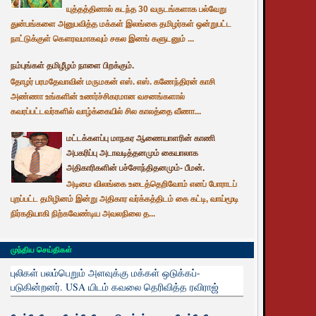
யுத்தத்தினால் கடந்த 30 வருடங்களாக பல்வேறு
துன்பங்களை அனுபவித்த மக்கள் இலங்கை தமிழர்கள் ஒன்றுபட்ட
நாட்டுக்குள் கௌரவமாகவும் சகல இனங் களுடனும் ...
நம்புங்கள் தமிழீழம் நாளை பிறக்கும்.
தோழர் பரமதேவாவின் மருமகன் எஸ். எஸ். கணேந்திரன் காசி
அண்ணா உங்களின் உணர்ச்சிகரமான வசனங்களால்
கவரப்பட்டவர்களில் வாழ்க்கையில் சில காலத்தை வீணா...
மட்டக்களப்பு மாநகர ஆணையாளரின் காணி
அபகரிப்பு அடாவடித்தனமும் கையாலாக
அதிகாரிகளின் பச்சோந்திதனமும்- பீமன்.
அடிமை விலங்கை உடைத்தெறிவோம் எனப் போராடப்
புறப்பட்ட தமிழினம் இன்று அதிகார வர்க்கத்திடம் கை கட்டி, வாய்மூடி
நிர்கதியாகி நிற்கவேண்டிய அவலநிலை த...
முந்திய செய்திகள்
புலிகள் பலம்பெறும் அளவுக்கு மக்கள் ஒடுக்கப்-
படுகின்றனர். USA யிடம் கவலை தெரிவித்த ரவிராஜ்