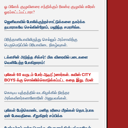
ஓ பிளேக் குழுவினரை சந்திக்கும் ரிஎன்ஏ குழுவில் சுரேஸ்
ஓரம்கட்டப்பட்டாரா?
ஜெனிவாவில் போலிக்குற்றச்சாட்டுக்களை தகர்க்க
தயாராகவே செல்கின்றோம், மஹிந்த சமரசிங்க.
பிரித்தானியாவிலிருந்து செல்லும் அம்சாவிற்கு
பெருமெடுப்பில் பிரியாவிடை நிகழ்வுகள்.
டக்ளசின் அடுத்த சிக்சர்! மிக விரைவில் படைகளை
வெளியேற்ற போகிறாராம்!
புலிகள் 60 வருடம் போர்-ஆடி(ட்)னார்கள். சுவிஸ் CITY
BOYS க்கு சொல்லிக்கொடுக்கப்பட்ட கதை இது. பீமன்
கொடிய யுத்தத்தில் வடகிழக்கில் நிரந்தர
அங்கவீனர்களானோரின் அனுபவங்கள்.
புலிகள் மேற்கொண்ட மனித உரிமை மீறல்கள் தொடர்பாக
ஏன் பேசுவதிலை. சீறுகிறார் சம்பிக்க
போர்குற்றம் என்ற மொத்த வியாபாரத்தின் பங்காளிகள்