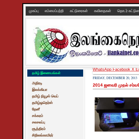
முகப்பு
எம்மைப்பற்றி
கட்டுரைகள்
கவிதைகள்
தொடர் கட்டு
WhatsApp
Facebook
X
E
தமிழ் இணையங்கள்
FRIDAY, DECEMBER 20, 2013
அதிரடி
2014 ஜனவரி முதல் சர்
இலக்கியா
தமிழ் நியூஸ் வெப்
தமிழ்ஒதெர்ஸ்
தேனீ
சக்கரம்
சலசலப்பு
சூத்திரம்
சிறிலங்காமிரர்