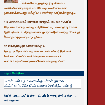
ஸ்ரீதரனின் கருத்துக்கு முழு விளக்கம்
கொடுக்கின்றார் திசாநாயக்க 109 வருடங்களின் பின்னர்
ஜனநாயகத்தை அனுபவிக்கும் அவகாசத்தை தமிழ் மக்களுக்கு ...
அம்பலத்திற்கு வரும் புலிகளின் அராஜகம். (வீடியோ ஆதாரம்)
கீழே உள்ள மனதை பிளக்கும் வீடியோ காட்சி, புலிகள் தமிழ் மக்கள்
மீது மேற்கொண்ட அராஜகங்களில் ஒன்றாக அமைகின்றது. 15 வயது
இளைஞன் ஒருவன் தனது குடும...
நம்புங்கள் தமிழீழம் நாளை பிறக்கும்.
தோழர் பரமதேவாவின் மருமகன் எஸ். எஸ். கணேந்திரன் காசி
அண்ணா உங்களின் உணர்ச்சிகரமான வசனங்களால்
கவரப்பட்டவர்களில் வாழ்க்கையில் சில காலத்தை வீணா...
முந்திய செய்திகள்
புலிகள் பலம்பெறும் அளவுக்கு மக்கள் ஒடுக்கப்-
படுகின்றனர். USA யிடம் கவலை தெரிவித்த ரவிராஜ்
கேட்டேளே... கேட்டேளே... டென்டர் களவு கேட்டேளே... -
ஊர்கிழவன்