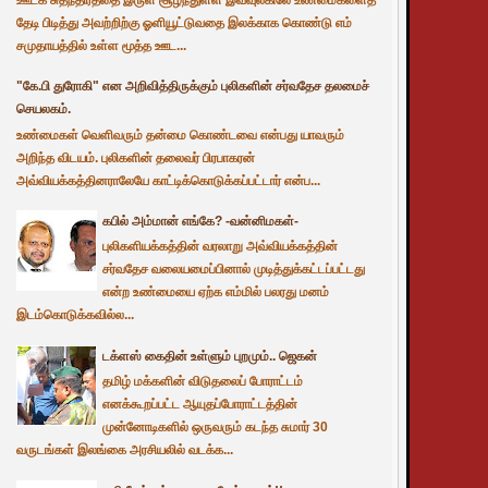
தேடி பிடித்து அவற்றிற்கு ஓளியூட்டுவதை இலக்காக கொண்டு எம்
சமுதாயத்தில் உள்ள மூத்த ஊட...
"கே.பி துரோகி" என அறிவித்திருக்கும் புலிகளின் சர்வதேச தலமைச்
செயலகம்.
உண்மைகள் வெளிவரும் தன்மை கொண்டவை என்பது யாவரும்
அறிந்த விடயம். புலிகளின் தலைவர் பிரபாகரன்
அவ்வியக்கத்தினராலேயே காட்டிக்கொடுக்கப்பட்டார் என்ப...
கபில் அம்மான் எங்கே? -வன்னிமகள்-
புலிகளியக்கத்தின் வரலாறு அவ்வியக்கத்தின்
சர்வதேச வலையமைப்பினால் முடித்துக்கட்டப்பட்டது
என்ற உண்மையை ஏற்க எம்மில் பலரது மனம்
இடம்கொடுக்கவில்ல...
டக்ளஸ் கைதின் உள்ளும் புறமும்.. ஜெகன்
தமிழ் மக்களின் விடுதலைப் போராட்டம்
எனக்கூறப்பட்ட ஆயுதப்போராட்டத்தின்
முன்னோடிகளில் ஒருவரும் கடந்த சுமார் 30
வருடங்கள் இலங்கை அரசியலில் வடக்க...