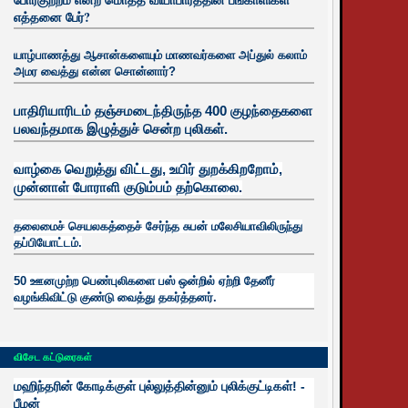
எத்தனை பேர்?
யாழ்பாணத்து ஆசான்களையும் மாணவர்களை அப்துல் கலாம்
அமர வைத்து என்ன சொன்னார்?
பாதிரியாரிடம் தஞ்சமடைந்திருந்த 400 குழந்தைகளை
பலவந்தமாக இழுத்துச் சென்ற புலிகள்.
வாழ்கை வெறுத்து விட்டது, உயிர்
துறக்கிறறோம்,
முன்னாள் போராளி குடும்பம் தற்கொலை.
தலைமைச் செயலகத்தைச் சேர்ந்த சுபன் மலேசியாவிலிருந்து
தப்பியோட்டம்.
50 ஊனமுற்ற பெண்புலிகளை பஸ் ஒன்றில் ஏற்றி தேனீர்
வழங்கிவிட்டு குண்டு வைத்து தகர்த்தனர்.
விசேட கட்டுரைகள்
மஹிந்தரின் கோடிக்குள் புல்லுத்தின்னும் புலிக்குட்டிகள்! -
பீமன்