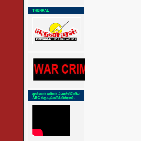
THENRAL
முன்னாள் புலிகள் ஆவுஸ்திரேலிய
ABC க்கு பதிலளிக்கின்றனர்.