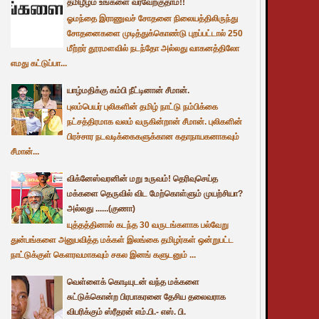
தமிழீழம் உங்களை வரவேற்குதாம்!!
ஓமந்தை இராணுவச் சோதனை நிலையத்திலிருந்து
சோதனைகளை முடித்துக்கொண்டு புறப்பட்டால் 250
மீற்றர் தூரமளவில் நடந்தோ அல்லது வாகனத்திலோ
எமது கட்டுப்பா...
யாழ்மதிக்கு கம்பி நீட்டினான் சீமான்.
புலம்பெயர் புலிகளின் தமிழ் நாட்டு நம்பிக்கை
நட்சத்திரமாக வலம் வருகின்றான் சீமான். புலிகளின்
பிரச்சார நடவடிக்கைகளுக்கான கதாநாயகனாகவும்
சீமான்...
விக்னேஸ்வரனின் மறு உருவம்! தெரிவுசெய்த
மக்களை தெருவில் விட மேற்கொள்ளும் முயற்சியா?
அல்லது ......(குணா)
யுத்தத்தினால் கடந்த 30 வருடங்களாக பல்வேறு
துன்பங்களை அனுபவித்த மக்கள் இலங்கை தமிழர்கள் ஒன்றுபட்ட
நாட்டுக்குள் கௌரவமாகவும் சகல இனங் களுடனும் ...
வெள்ளைக் கொடியுடன் வந்த மக்களை
சுட்டுக்கொன்ற பிரபாகரனை தேசிய தலைவராக
விபரிக்கும் ஸ்ரீதரன் எம்.பி.- எஸ். பி.