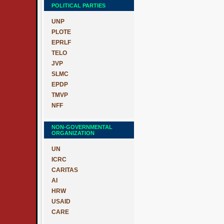
POLITICAL PARTIES
UNP
PLOTE
EPRLF
TELO
JVP
SLMC
EPDP
TMVP
NFF
NON-GOVERNMENTAL
ORGANIZATION
UN
ICRC
CARITAS
AI
HRW
USAID
CARE