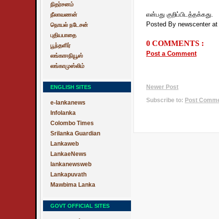
நிதர்சனம்
என்பது குறிப்பிடத்தக்கது.
நீலாவணன்
Posted By newscenter
a
நொயல் நடேசன்
புதியபாதை
0 COMMENTS :
பூந்தளிர்
Post a Comment
லங்காஈநியூஸ்
லங்காமுஸ்லிம்
ENGLISH SITES
Newer Post
Subscribe to:
Post Commen
e-lankanews
Infolanka
Colombo Times
Srilanka Guardian
Lankaweb
LankaeNews
lankanewsweb
Lankapuvath
Mawbima Lanka
GOVT OFFICIAL SITES