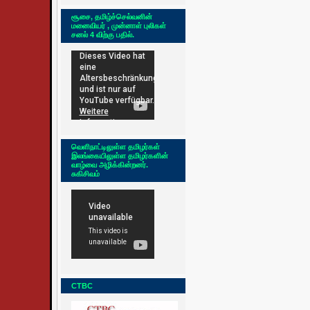
சூசை, தமிழ்ச்செல்வனின்
மனைவியர் , முன்னாள் புலிகள்
சனல் 4 விற்கு பதில்.
வெளிநாட்டிலுள்ள தமிழர்கள்
இலங்கையிலுள்ள தமிழர்களின்
வாழ்வை அழிக்கின்றனர்.
சுகிசிவம்
CTBC