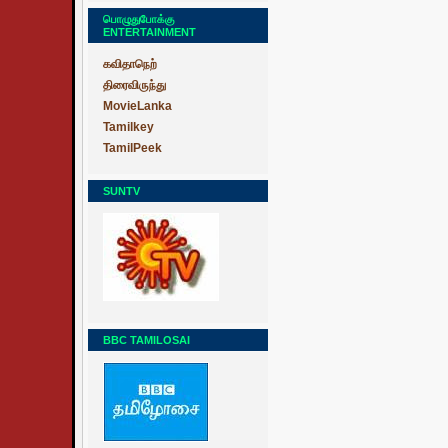
பொழுதுபோக்கு
ENTERTAINMENT
கவிதாநெற்
திரைவிருந்து
MovieLanka
Tamilkey
TamilPeek
SUNTV
BBC TAMILOSAI