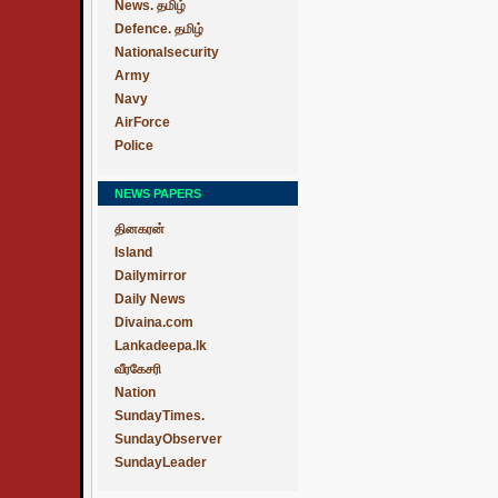
News. தமிழ்
Defence. தமிழ்
Nationalsecurity
Army
Navy
AirForce
Police
NEWS PAPERS
தினகரன்
Island
Dailymirror
Daily News
Divaina.com
Lankadeepa.lk
வீரகேசரி
Nation
SundayTimes.
SundayObserver
SundayLeader