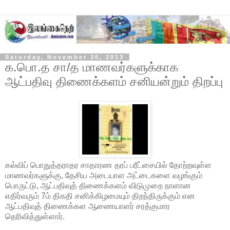
Saturday, November 30, 2013
க.பொ.த சா/த மாணவர்களுக்காக
ஆட்பதிவு திணைக்களம் சனியன்றும் திறப்பு
கல்விப் பொதுத்தராதர சாதாரண தரப் பரீட்சையில் தோற்றவுள்ள
மாணவர்களுக்கு, தேசிய அடையாள அட்டைகளை வழங்கும்
பொருட்டு, ஆட்பதிவுத் திணைக்களம் விடுமுறை நாளான
எதிர்வரும் 7ம் திகதி சனிக்கிழமையும் திறந்திருக்கும் என
ஆட்பதிவுத் திணைக்கள ஆணையாளர் சரத்குமார
தெரிவித்துள்ளார்.