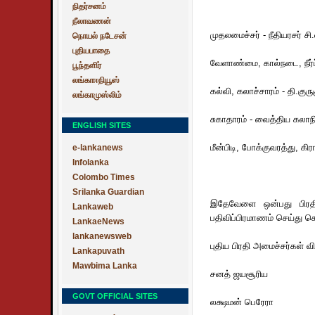
நிதர்சனம்
நீலாவணன்
முதலமைச்சர் - நீதியரசர் ச
நொயல் நடேசன்
புதியபாதை
வேளாண்மை, கால்நடை, நீர்ப
பூந்தளிர்
லங்காஈநியூஸ்
கல்வி, கலாச்சாரம் - தி.குர
லங்காமுஸ்லிம்
சுகாதாரம் - வைத்திய கலாநி
ENGLISH SITES
மீன்பிடி, போக்குவரத்து, கி
e-lankanews
Infolanka
Colombo Times
Srilanka Guardian
இதேவேளை ஒன்பது பிரதிய
Lankaweb
பதிவிப்பிரமாணம் செய்து 
LankaeNews
lankanewsweb
புதிய பிரதி அமைச்சர்கள் வி
Lankapuvath
Mawbima Lanka
சனத் ஜயசூரிய
GOVT OFFICIAL SITES
லக்ஷமன் பெரேரா