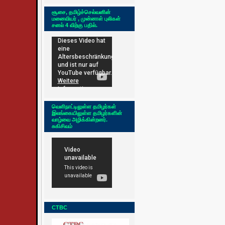
சூசை, தமிழ்ச்செல்வனின்
மனைவியர் , முன்னாள் புலிகள்
சனல் 4 விற்கு பதில்.
வெளிநாட்டிலுள்ள தமிழர்கள்
இலங்கையிலுள்ள தமிழர்களின்
வாழ்வை அழிக்கின்றனர்.
சுகிசிவம்
CTBC