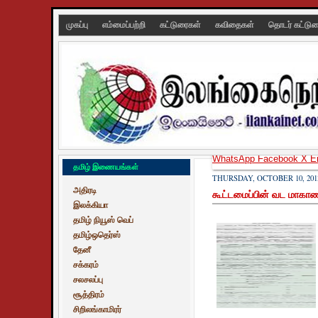
முகப்பு
எம்மைப்பற்றி
கட்டுரைகள்
கவிதைகள்
தொடர் கட்டு
WhatsApp
Facebook
X
E
தமிழ் இணையங்கள்
THURSDAY, OCTOBER 10, 201
அதிரடி
கூட்டமைப்பின் வட மாகாண
இலக்கியா
தமிழ் நியூஸ் வெப்
தமிழ்ஒதெர்ஸ்
தேனீ
சக்கரம்
சலசலப்பு
சூத்திரம்
சிறிலங்காமிரர்