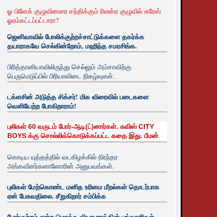
ஓ பிளேக் குழுவினரை சந்திக்கும் ரிஎன்ஏ குழுவில் சுரேஸ்
ஓரம்கட்டப்பட்டாரா?
ஜெனிவாவில் போலிக்குற்றச்சாட்டுக்களை தகர்க்க
தயாராகவே செல்கின்றோம், மஹிந்த சமரசிங்க.
பிரித்தானியாவிலிருந்து செல்லும் அம்சாவிற்கு
பெருமெடுப்பில் பிரியாவிடை நிகழ்வுகள்.
டக்ளசின் அடுத்த சிக்சர்! மிக விரைவில் படைகளை
வெளியேற்ற போகிறாராம்!
புலிகள் 60 வருடம் போர்-ஆடி(ட்)னார்கள். சுவிஸ் CITY
BOYS க்கு சொல்லிக்கொடுக்கப்பட்ட கதை இது. பீமன்
கொடிய யுத்தத்தில் வடகிழக்கில் நிரந்தர
அங்கவீனர்களானோரின் அனுபவங்கள்.
புலிகள் மேற்கொண்ட மனித உரிமை மீறல்கள் தொடர்பாக
ஏன் பேசுவதிலை. சீறுகிறார் சம்பிக்க
போர்குற்றம் என்ற மொத்த வியாபாரத்தின் பங்காளிகள்