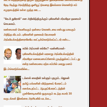
தேடி பிடித்து அவற்றிற்கு ஓளியூட்டுவதை இலக்காக கொண்டு எம்
சமுதாயத்தில் உள்ள மூத்த ஊட...
"கே.பி துரோகி" என அறிவித்திருக்கும் புலிகளின் சர்வதேச தலமைச்
செயலகம்.
உண்மைகள் வெளிவரும் தன்மை கொண்டவை என்பது யாவரும்
அறிந்த விடயம். புலிகளின் தலைவர் பிரபாகரன்
அவ்வியக்கத்தினராலேயே காட்டிக்கொடுக்கப்பட்டார் என்ப...
கபில் அம்மான் எங்கே? -வன்னிமகள்-
புலிகளியக்கத்தின் வரலாறு அவ்வியக்கத்தின்
சர்வதேச வலையமைப்பினால் முடித்துக்கட்டப்பட்டது
என்ற உண்மையை ஏற்க எம்மில் பலரது மனம்
இடம்கொடுக்கவில்ல...
டக்ளஸ் கைதின் உள்ளும் புறமும்.. ஜெகன்
தமிழ் மக்களின் விடுதலைப் போராட்டம்
எனக்கூறப்பட்ட ஆயுதப்போராட்டத்தின்
முன்னோடிகளில் ஒருவரும் கடந்த சுமார் 30
வருடங்கள் இலங்கை அரசியலில் வடக்க...