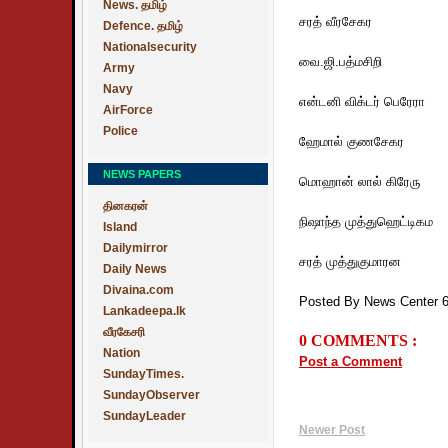
News. தமிழ்
சரத் வீரசேகர
Defence. தமிழ்
Nationalsecurity
வை.ஜி.பத்மசிறி
Army
Navy
என்டனி விக்டர் பெரேரா
AirForce
Police
ஹேமால் குணசேகர
NEWS PAPERS
மொஹான் லால் கிரேரு
தினகரன்
நிஷாந்த முத்துஹெட்டிகம
Island
Dailymirror
சரத் முத்துகுமாரன
Daily News
Divaina.com
Posted By News Center 
Lankadeepa.lk
வீரகேசரி
0 COMMENTS :
Nation
Post a Comment
SundayTimes.
SundayObserver
SundayLeader
Newer Post