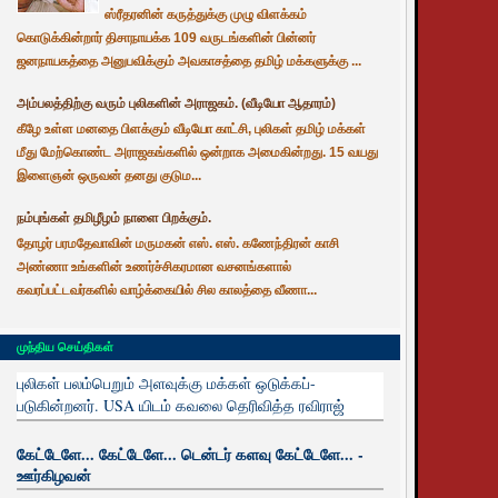
ஸ்ரீதரனின் கருத்துக்கு முழு விளக்கம்
கொடுக்கின்றார் திசாநாயக்க 109 வருடங்களின் பின்னர்
ஜனநாயகத்தை அனுபவிக்கும் அவகாசத்தை தமிழ் மக்களுக்கு ...
அம்பலத்திற்கு வரும் புலிகளின் அராஜகம். (வீடியோ ஆதாரம்)
கீழே உள்ள மனதை பிளக்கும் வீடியோ காட்சி, புலிகள் தமிழ் மக்கள்
மீது மேற்கொண்ட அராஜகங்களில் ஒன்றாக அமைகின்றது. 15 வயது
இளைஞன் ஒருவன் தனது குடும...
நம்புங்கள் தமிழீழம் நாளை பிறக்கும்.
தோழர் பரமதேவாவின் மருமகன் எஸ். எஸ். கணேந்திரன் காசி
அண்ணா உங்களின் உணர்ச்சிகரமான வசனங்களால்
கவரப்பட்டவர்களில் வாழ்க்கையில் சில காலத்தை வீணா...
முந்திய செய்திகள்
புலிகள் பலம்பெறும் அளவுக்கு மக்கள் ஒடுக்கப்-
படுகின்றனர். USA யிடம் கவலை தெரிவித்த ரவிராஜ்
கேட்டேளே... கேட்டேளே... டென்டர் களவு கேட்டேளே... -
ஊர்கிழவன்