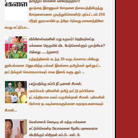
தமிழீழம் உங்களை வரவேற்குதாம்!!
ஓமந்தை இராணுவச் சோதனை நிலையத்திலிருந்து
சோதனைகளை முடித்துக்கொண்டு புறப்பட்டால் 250
மீற்றர் தூரமளவில் நடந்தோ அல்லது வாகனத்திலோ
எமது கட்டுப்பா...
விக்னேஸ்வரனின் மறு உருவம்! தெரிவுசெய்த
மக்களை தெருவில் விட மேற்கொள்ளும் முயற்சியா?
அல்லது ......(குணா)
யுத்தத்தினால் கடந்த 30 வருடங்களாக பல்வேறு
துன்பங்களை அனுபவித்த மக்கள் இலங்கை தமிழர்கள் ஒன்றுபட்ட
நாட்டுக்குள் கௌரவமாகவும் சகல இனங் களுடனும் ...
யாழ்மதிக்கு கம்பி நீட்டினான் சீமான்.
புலம்பெயர் புலிகளின் தமிழ் நாட்டு நம்பிக்கை
நட்சத்திரமாக வலம் வருகின்றான் சீமான். புலிகளின்
பிரச்சார நடவடிக்கைகளுக்கான கதாநாயகனாகவும்
சீமான்...
வெள்ளைக் கொடியுடன் வந்த மக்களை
சுட்டுக்கொன்ற பிரபாகரனை தேசிய தலைவராக
விபரிக்கும் ஸ்ரீதரன் எம்.பி.- எஸ். பி.