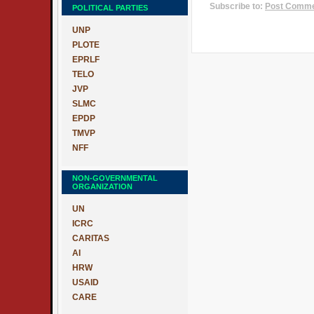
Subscribe to:
Post Commen
POLITICAL PARTIES
UNP
PLOTE
EPRLF
TELO
JVP
SLMC
EPDP
TMVP
NFF
NON-GOVERNMENTAL
ORGANIZATION
UN
ICRC
CARITAS
AI
HRW
USAID
CARE