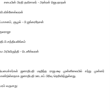
சபையின் பிரதி தவிசாளர் - அன்ரன் ஜெயநாதன்
ி.வி.விக்னேஸ்வரன்
்பாசனம், சூழல் - பி.ஐங்கரநேசன்
ுகுலராஜா
தி.பி.சத்தியலிங்கம்
ராம அபிவிருத்தி - டெனீஸ்வரன்
மைச்சர்கள் ஜனாதிபதி மஹிந்த ராஜபக்ஷ முன்னிலையில் சற்று முன்னர்
கொண்டுள்ளதாக ஜனாதிபதி ஊடகப் பிரிவு தெரிவித்துள்ளது.
பரம் வருமாறு: