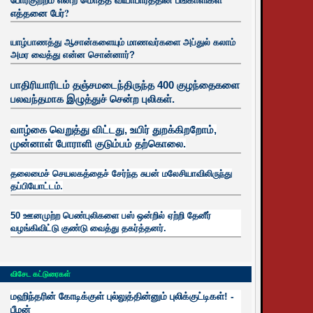
எத்தனை பேர்?
யாழ்பாணத்து ஆசான்களையும் மாணவர்களை அப்துல் கலாம்
அமர வைத்து என்ன சொன்னார்?
பாதிரியாரிடம் தஞ்சமடைந்திருந்த 400 குழந்தைகளை
பலவந்தமாக இழுத்துச் சென்ற புலிகள்.
வாழ்கை வெறுத்து விட்டது, உயிர்
துறக்கிறறோம்,
முன்னாள் போராளி குடும்பம் தற்கொலை.
தலைமைச் செயலகத்தைச் சேர்ந்த சுபன் மலேசியாவிலிருந்து
தப்பியோட்டம்.
50 ஊனமுற்ற பெண்புலிகளை பஸ் ஒன்றில் ஏற்றி தேனீர்
வழங்கிவிட்டு குண்டு வைத்து தகர்த்தனர்.
விசேட கட்டுரைகள்
மஹிந்தரின் கோடிக்குள் புல்லுத்தின்னும் புலிக்குட்டிகள்! -
பீமன்