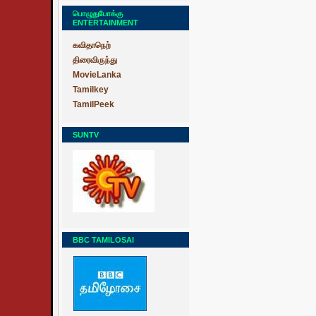
பொழுதுபோக்கு
ENTERTAINMENT
கவிதாநெற்
திரைவிருந்து
MovieLanka
Tamilkey
TamilPeek
SUNTV
BBC TAMILOSAI