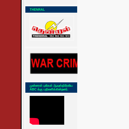
THENRAL
முன்னாள் புலிகள் ஆவுஸ்திரேலிய
ABC க்கு பதிலளிக்கின்றனர்.