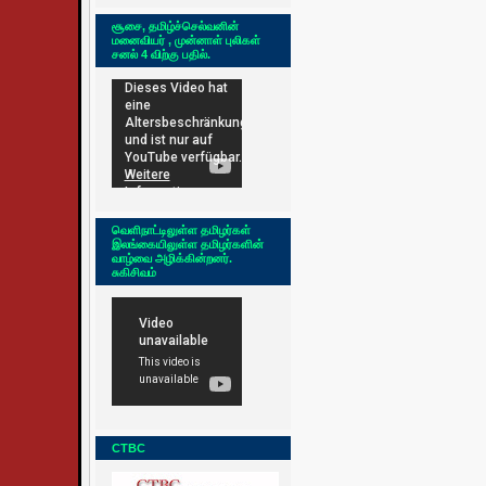
சூசை, தமிழ்ச்செல்வனின்
மனைவியர் , முன்னாள் புலிகள்
சனல் 4 விற்கு பதில்.
வெளிநாட்டிலுள்ள தமிழர்கள்
இலங்கையிலுள்ள தமிழர்களின்
வாழ்வை அழிக்கின்றனர்.
சுகிசிவம்
CTBC