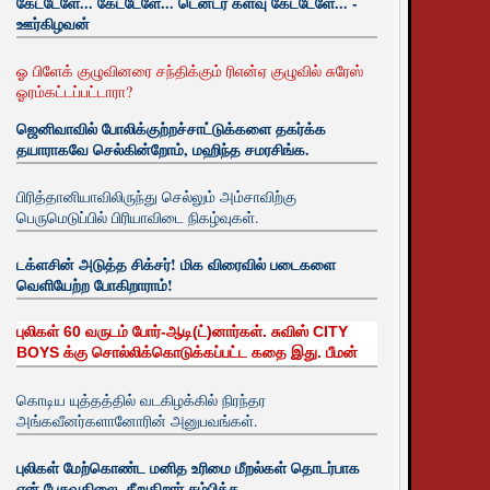
கேட்டேளே... கேட்டேளே... டென்டர் களவு கேட்டேளே... -
ஊர்கிழவன்
ஓ பிளேக் குழுவினரை சந்திக்கும் ரிஎன்ஏ குழுவில் சுரேஸ்
ஓரம்கட்டப்பட்டாரா?
ஜெனிவாவில் போலிக்குற்றச்சாட்டுக்களை தகர்க்க
தயாராகவே செல்கின்றோம், மஹிந்த சமரசிங்க.
பிரித்தானியாவிலிருந்து செல்லும் அம்சாவிற்கு
பெருமெடுப்பில் பிரியாவிடை நிகழ்வுகள்.
டக்ளசின் அடுத்த சிக்சர்! மிக விரைவில் படைகளை
வெளியேற்ற போகிறாராம்!
புலிகள் 60 வருடம் போர்-ஆடி(ட்)னார்கள். சுவிஸ் CITY
BOYS க்கு சொல்லிக்கொடுக்கப்பட்ட கதை இது. பீமன்
கொடிய யுத்தத்தில் வடகிழக்கில் நிரந்தர
அங்கவீனர்களானோரின் அனுபவங்கள்.
புலிகள் மேற்கொண்ட மனித உரிமை மீறல்கள் தொடர்பாக
ஏன் பேசுவதிலை. சீறுகிறார் சம்பிக்க