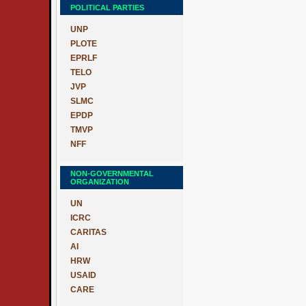
POLITICAL PARTIES
UNP
PLOTE
EPRLF
TELO
JVP
SLMC
EPDP
TMVP
NFF
NON-GOVERNMENTAL
ORGANIZATION
UN
ICRC
CARITAS
AI
HRW
USAID
CARE