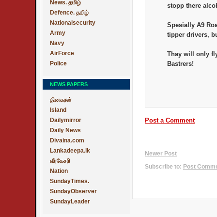
News. தமிழ்
stopp there alco
Defence. தமிழ்
Nationalsecurity
Spesially A9 Roa
Army
tipper drivers, b
Navy
AirForce
Thay will only fl
Police
Bastrers!
NEWS PAPERS
தினகரன்
Island
Dailymirror
Post a Comment
Daily News
Divaina.com
Lankadeepa.lk
Newer Post
வீரகேசரி
Subscribe to:
Post Commen
Nation
SundayTimes.
SundayObserver
SundayLeader