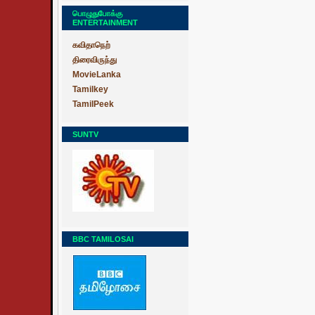
பொழுதுபோக்கு
ENTERTAINMENT
கவிதாநெற்
திரைவிருந்து
MovieLanka
Tamilkey
TamilPeek
SUNTV
BBC TAMILOSAI