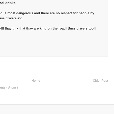
hol drinks.
d is most dangerous and there are no respect for people by
uss drivers etc.
y!!! thay thik that thay are king on the road! Buss drivers too!!
Home
Older Post
ts ( Atom )