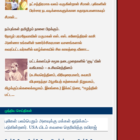
நட்சத்திரமாக வலம் வருகின்றான் சீமான். புலிகளின்
பிரச்சார நடவடிக்கைகளுக்கான கதாநாயகனாகவும்
சீமான்...
நம்புங்கள் தமிழீழம் நாளை பிறக்கும்.
தோழர் பரமதேவாவின் மருமகன் எஸ். எஸ். கணேந்திரன் காசி
அண்ணா உங்களின் உணர்ச்சிகரமான வசனங்களால்
கவரப்பட்டவர்களில் வாழ்க்கையில் சில காலத்தை வீணா...
மட்டக்களப்புச் சமூக நடைமுறைகளில் ‘குடி’ யின்
வகிபாகம் – சு.சிவரெத்தினம்
(சு.சிவரெத்தினம், விரிவுரையாளர், சுவாமி
விபுலாநந்தா அழகியற் கற்கைகள் நிறுவகம்,
கிழக்குப்பல்கலைக்கழகம். இலங்கை.) இக்கட்டுரை, “ஈழத்தின்
மட்ட...
முந்திய செய்திகள்
புலிகள் பலம்பெறும் அளவுக்கு மக்கள் ஒடுக்கப்-
படுகின்றனர். USA யிடம் கவலை தெரிவித்த ரவிராஜ்