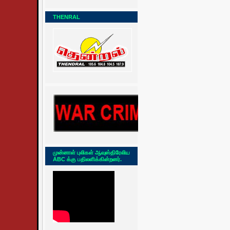
THENRAL
முன்னாள் புலிகள் ஆவுஸ்திரேலிய
ABC க்கு பதிலளிக்கின்றனர்.