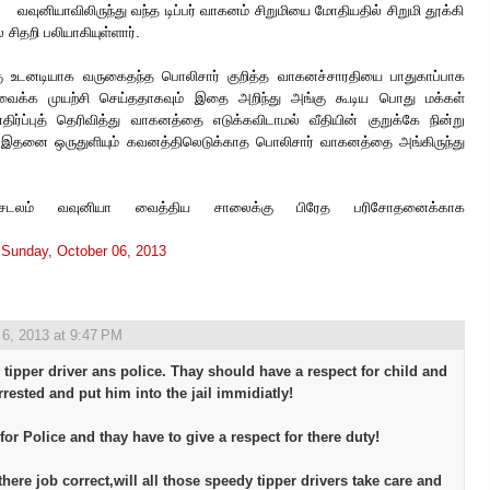
வவுனியாவிலிருந்து வந்த டிப்பர் வாகனம் சிறுமியை மோதியதில் சிறுமி தூக்கி
ை சிதறி பலியாகியுள்ளார்.
ற்கு உடனடியாக வருகைதந்த பொலிசார் குறித்த வாகனச்சாரதியை பாதுகாப்பாக
ிவைக்க முயற்சி செய்ததாகவும் இதை அறிந்து அங்கு கூடிய பொது மக்கள்
ிர்ப்புத் தெரிவித்து வாகனத்தை எடுக்கவிடாமல் வீதியின் குறுக்கே நின்று
ம் இதனை ஒருதுளியும் கவனத்திலெடுக்காத பொலிசார் வாகனத்தை அங்கிருந்து
ன் சடலம் வவுனியா வைத்திய சாலைக்கு பிரேத பரிசோதனைக்காக
t
Sunday, October 06, 2013
 6, 2013 at 9:47 PM
 tipper driver ans police. Thay should have a respect for child and
rrested and put him into the jail immidiatly!
for Police and thay have to give a respect for there duty!
here job correct,will all those speedy tipper drivers take care and