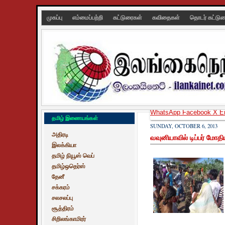
முகப்பு
எம்மைப்பற்றி
கட்டுரைகள்
கவிதைகள்
தொடர் கட்டு
WhatsApp
Facebook
X
E
தமிழ் இணையங்கள்
SUNDAY, OCTOBER 6, 2013
அதிரடி
வவுனியாவில் டிப்பர் மோதி
இலக்கியா
தமிழ் நியூஸ் வெப்
தமிழ்ஒதெர்ஸ்
தேனீ
சக்கரம்
சலசலப்பு
சூத்திரம்
சிறிலங்காமிரர்