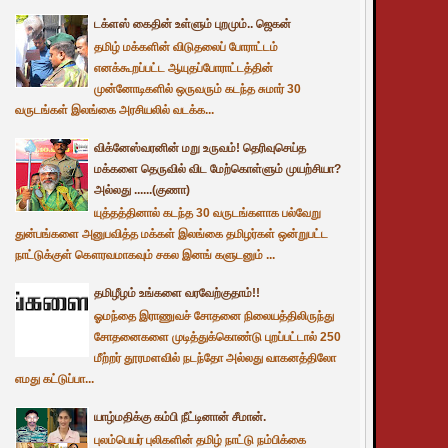
டக்ளஸ் கைதின் உள்ளும் புறமும்.. ஜெகன்
தமிழ் மக்களின் விடுதலைப் போராட்டம்
எனக்கூறப்பட்ட ஆயுதப்போராட்டத்தின்
முன்னோடிகளில் ஒருவரும் கடந்த சுமார் 30
வருடங்கள் இலங்கை அரசியலில் வடக்க...
விக்னேஸ்வரனின் மறு உருவம்! தெரிவுசெய்த
மக்களை தெருவில் விட மேற்கொள்ளும் முயற்சியா?
அல்லது ......(குணா)
யுத்தத்தினால் கடந்த 30 வருடங்களாக பல்வேறு
துன்பங்களை அனுபவித்த மக்கள் இலங்கை தமிழர்கள் ஒன்றுபட்ட
நாட்டுக்குள் கௌரவமாகவும் சகல இனங் களுடனும் ...
தமிழீழம் உங்களை வரவேற்குதாம்!!
ஓமந்தை இராணுவச் சோதனை நிலையத்திலிருந்து
சோதனைகளை முடித்துக்கொண்டு புறப்பட்டால் 250
மீற்றர் தூரமளவில் நடந்தோ அல்லது வாகனத்திலோ
எமது கட்டுப்பா...
யாழ்மதிக்கு கம்பி நீட்டினான் சீமான்.
புலம்பெயர் புலிகளின் தமிழ் நாட்டு நம்பிக்கை