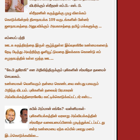
விபரிக்கும் ஸ்ரீதரன் எம்.பி.- எஸ். பி.
ஸ்ரீதரனின் கருத்துக்கு முழு விளக்கம்
கொடுக்கின்றார் திசாநாயக்க 109 வருடங்களின் பின்னர்
ஜனநாயகத்தை அனுபவிக்கும் அவகாசத்தை தமிழ் மக்களுக்கு ...
எம்மைப் பற்றி
ஊடக சுதந்திரத்தை இருள் சூழ்ந்துள்ள இவ்வுலகிலே உண்மைகளைத்
தேடி பிடித்து அவற்றிற்கு ஓளியூட்டுவதை இலக்காக கொண்டு எம்
சமுதாயத்தில் உள்ள மூத்த ஊட...
"கே.பி துரோகி" என அறிவித்திருக்கும் புலிகளின் சர்வதேச தலமைச்
செயலகம்.
உண்மைகள் வெளிவரும் தன்மை கொண்டவை என்பது யாவரும்
அறிந்த விடயம். புலிகளின் தலைவர் பிரபாகரன்
அவ்வியக்கத்தினராலேயே காட்டிக்கொடுக்கப்பட்டார் என்ப...
கபில் அம்மான் எங்கே? -வன்னிமகள்-
புலிகளியக்கத்தின் வரலாறு அவ்வியக்கத்தின்
சர்வதேச வலையமைப்பினால் முடித்துக்கட்டப்பட்டது
என்ற உண்மையை ஏற்க எம்மில் பலரது மனம்
இடம்கொடுக்கவில்ல...