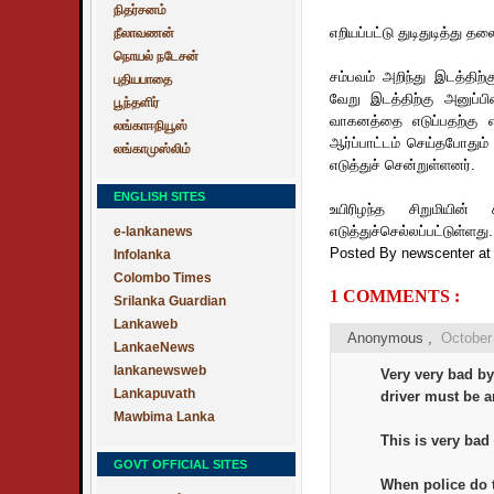
நிதர்சனம்
எறியப்பட்டு துடிதுடித்து தல
நீலாவணன்
நொயல் நடேசன்
சம்பவம் அறிந்து இடத்தி
புதியபாதை
வேறு இடத்திற்கு அனுப்ப
பூந்தளிர்
வாகனத்தை எடுப்பதற்கு எத
லங்காஈநியூஸ்
ஆர்ப்பாட்டம் செய்தபோது
லங்காமுஸ்லிம்
எடுத்துச் சென்றுள்ளனர்.
ENGLISH SITES
உயிரிழந்த சிறுமியி
எடுத்துச்செல்லப்பட்டுள்ளது.
e-lankanews
Posted By newscenter
a
Infolanka
Colombo Times
1 COMMENTS :
Srilanka Guardian
Lankaweb
Anonymous ,
October
LankaeNews
lankanewsweb
Very very bad by
Lankapuvath
driver must be a
Mawbima Lanka
This is very bad 
GOVT OFFICIAL SITES
When police do t