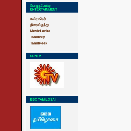
பொழுதுபோக்கு
ENTERTAINMENT
கவிதாநெற்
திரைவிருந்து
MovieLanka
Tamilkey
TamilPeek
SUNTV
BBC TAMILOSAI