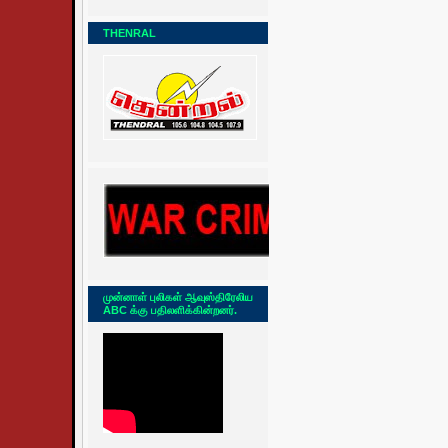
THENRAL
முன்னாள் புலிகள் ஆவுஸ்திரேலிய
ABC க்கு பதிலளிக்கின்றனர்.