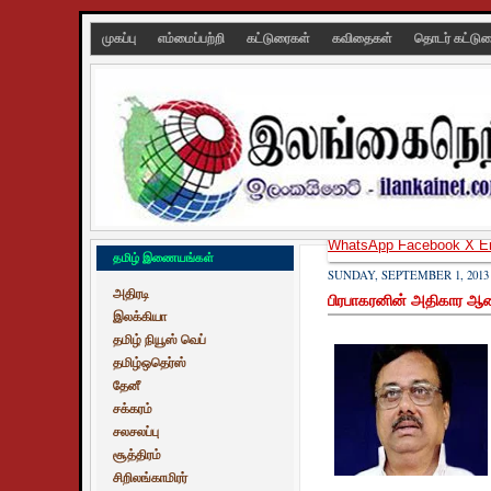
முகப்பு
எம்மைப்பற்றி
கட்டுரைகள்
கவிதைகள்
தொடர் கட்டு
WhatsApp
Facebook
X
E
தமிழ் இணையங்கள்
SUNDAY, SEPTEMBER 1, 2013
அதிரடி
பிரபாகரனின் அதிகார ஆசை
இலக்கியா
தமிழ் நியூஸ் வெப்
தமிழ்ஒதெர்ஸ்
தேனீ
சக்கரம்
சலசலப்பு
சூத்திரம்
சிறிலங்காமிரர்