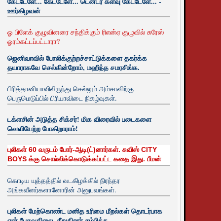
கேட்டேளே... கேட்டேளே... டென்டர் களவு கேட்டேளே... -
ஊர்கிழவன்
ஓ பிளேக் குழுவினரை சந்திக்கும் ரிஎன்ஏ குழுவில் சுரேஸ்
ஓரம்கட்டப்பட்டாரா?
ஜெனிவாவில் போலிக்குற்றச்சாட்டுக்களை தகர்க்க
தயாராகவே செல்கின்றோம், மஹிந்த சமரசிங்க.
பிரித்தானியாவிலிருந்து செல்லும் அம்சாவிற்கு
பெருமெடுப்பில் பிரியாவிடை நிகழ்வுகள்.
டக்ளசின் அடுத்த சிக்சர்! மிக விரைவில் படைகளை
வெளியேற்ற போகிறாராம்!
புலிகள் 60 வருடம் போர்-ஆடி(ட்)னார்கள். சுவிஸ் CITY
BOYS க்கு சொல்லிக்கொடுக்கப்பட்ட கதை இது. பீமன்
கொடிய யுத்தத்தில் வடகிழக்கில் நிரந்தர
அங்கவீனர்களானோரின் அனுபவங்கள்.
புலிகள் மேற்கொண்ட மனித உரிமை மீறல்கள் தொடர்பாக
ஏன் பேசுவதிலை. சீறுகிறார் சம்பிக்க