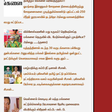
தமிழீழம் உங்களை வரவேற்குதாம்!!
ஓமந்தை இராணுவச் சோதனை நிலையத்திலிருந்து
சோதனைகளை முடித்துக்கொண்டு புறப்பட்டால் 250
மீற்றர் தூரமளவில் நடந்தோ அல்லது வாகனத்திலோ
எமது கட்டுப்பா...
விக்னேஸ்வரனின் மறு உருவம்! தெரிவுசெய்த
மக்களை தெருவில் விட மேற்கொள்ளும் முயற்சியா?
அல்லது ......(குணா)
யுத்தத்தினால் கடந்த 30 வருடங்களாக பல்வேறு
துன்பங்களை அனுபவித்த மக்கள் இலங்கை தமிழர்கள் ஒன்றுபட்ட
நாட்டுக்குள் கௌரவமாகவும் சகல இனங் களுடனும் ...
யாழ்மதிக்கு கம்பி நீட்டினான் சீமான்.
புலம்பெயர் புலிகளின் தமிழ் நாட்டு நம்பிக்கை
நட்சத்திரமாக வலம் வருகின்றான் சீமான். புலிகளின்
பிரச்சார நடவடிக்கைகளுக்கான கதாநாயகனாகவும்
சீமான்...
வெள்ளைக் கொடியுடன் வந்த மக்களை
சுட்டுக்கொன்ற பிரபாகரனை தேசிய தலைவராக
விபரிக்கும் ஸ்ரீதரன் எம்.பி.- எஸ். பி.