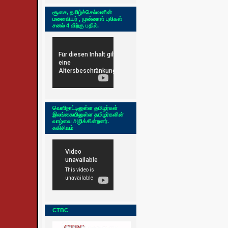
சூசை, தமிழ்ச்செல்வனின்
மனைவியர் , முன்னாள் புலிகள்
சனல் 4 விற்கு பதில்.
வெளிநாட்டிலுள்ள தமிழர்கள்
இலங்கையிலுள்ள தமிழர்களின்
வாழ்வை அழிக்கின்றனர்.
சுகிசிவம்
CTBC