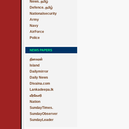
News. தமிழ்
Defence. தமிழ்
Nationalsecurity
Army
Navy
AirForce
Police
NEWS PAPERS
தினகரன்
Island
Dailymirror
Daily News
Divaina.com
Lankadeepa.lk
வீரகேசரி
Nation
SundayTimes.
SundayObserver
SundayLeader