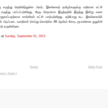
ு கருத்து தெரிவித்துள்ள அவர், 'இலங்கைத் தமிழர்களுக்கு எதிரான கட்சி
ருத்து பரப்பப்படுகிறது. நேரு பிரதமராக இருந்ததில் இருந்து இன்று வரை
ுகாப்பதற்காக காங்கிரஸ் கட்சி பாடுபடுகிறது. தற்போது கூட இலங்கையில்
ளில் அடிப்படை வசதிகள் செய்து கொடுக்க 48 ஆயிரம் கோடி ரூபாவினை ஒதுக்கி
ட்டு வருகின்றன.
6
at
Sunday, September 01, 2013
Home
Older Post
ts ( Atom )