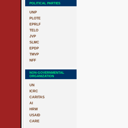
POLITICAL PARTIES
UNP
PLOTE
EPRLF
TELO
JVP
SLMC
EPDP
TMVP
NFF
NON-GOVERNMENTAL
ORGANIZATION
UN
ICRC
CARITAS
AI
HRW
USAID
CARE