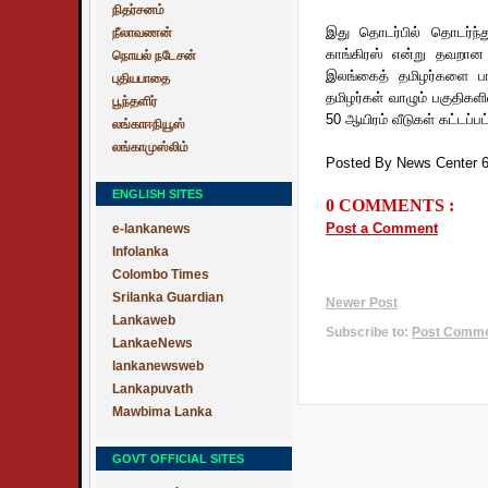
நிதர்சனம்
இது தொடர்பில் தொடர்ந்த
நீலாவணன்
காங்கிரஸ் என்று தவறான க
நொயல் நடேசன்
இலங்கைத் தமிழர்களை பாத
புதியபாதை
தமிழர்கள் வாழும் பகுதிக
பூந்தளிர்
50 ஆயிரம் வீடுகள் கட்டப்ப
லங்காஈநியூஸ்
லங்காமுஸ்லிம்
Posted By News Center 
ENGLISH SITES
0 COMMENTS :
Post a Comment
e-lankanews
Infolanka
Colombo Times
Srilanka Guardian
Newer Post
Lankaweb
Subscribe to:
Post Commen
LankaeNews
lankanewsweb
Lankapuvath
Mawbima Lanka
GOVT OFFICIAL SITES