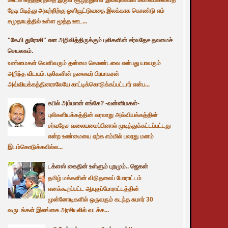
தேடி பிடித்து அவற்றிற்கு ஓளியூட்டுவதை இலக்காக கொண்டு எம்
சமுதாயத்தில் உள்ள மூத்த ஊட...
"கே.பி துரோகி" என அறிவித்திருக்கும் புலிகளின் சர்வதேச தலமைச்
செயலகம்.
உண்மைகள் வெளிவரும் தன்மை கொண்டவை என்பது யாவரும்
அறிந்த விடயம். புலிகளின் தலைவர் பிரபாகரன்
அவ்வியக்கத்தினராலேயே காட்டிக்கொடுக்கப்பட்டார் என்ப...
கபில் அம்மான் எங்கே? -வன்னிமகள்-
புலிகளியக்கத்தின் வரலாறு அவ்வியக்கத்தின்
சர்வதேச வலையமைப்பினால் முடித்துக்கட்டப்பட்டது
என்ற உண்மையை ஏற்க எம்மில் பலரது மனம்
இடம்கொடுக்கவில்ல...
டக்ளஸ் கைதின் உள்ளும் புறமும்.. ஜெகன்
தமிழ் மக்களின் விடுதலைப் போராட்டம்
எனக்கூறப்பட்ட ஆயுதப்போராட்டத்தின்
முன்னோடிகளில் ஒருவரும் கடந்த சுமார் 30
வருடங்கள் இலங்கை அரசியலில் வடக்க...