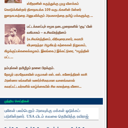
ஸ்ரீதரனின் கருத்துக்கு முழு விளக்கம்
கொடுக்கின்றார் திசாநாயக்க 109 வருடங்களின் பின்னர்
ஜனநாயகத்தை அனுபவிக்கும் அவகாசத்தை தமிழ் மக்களுக்கு ...
மட்டக்களப்புச் சமூக நடைமுறைகளில் ‘குடி’ யின்
வகிபாகம் – சு.சிவரெத்தினம்
(சு.சிவரெத்தினம், விரிவுரையாளர், சுவாமி
விபுலாநந்தா அழகியற் கற்கைகள் நிறுவகம்,
கிழக்குப்பல்கலைக்கழகம். இலங்கை.) இக்கட்டுரை, “ஈழத்தின்
மட்ட...
நம்புங்கள் தமிழீழம் நாளை பிறக்கும்.
தோழர் பரமதேவாவின் மருமகன் எஸ். எஸ். கணேந்திரன் காசி
அண்ணா உங்களின் உணர்ச்சிகரமான வசனங்களால்
கவரப்பட்டவர்களில் வாழ்க்கையில் சில காலத்தை வீணா...
முந்திய செய்திகள்
புலிகள் பலம்பெறும் அளவுக்கு மக்கள் ஒடுக்கப்-
படுகின்றனர். USA யிடம் கவலை தெரிவித்த ரவிராஜ்