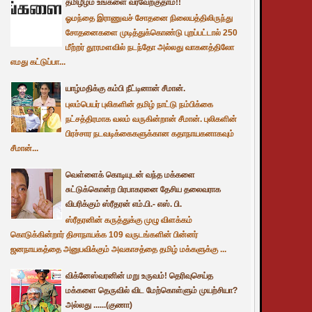
தமிழீழம் உங்களை வரவேற்குதாம்!!
ஓமந்தை இராணுவச் சோதனை நிலையத்திலிருந்து
சோதனைகளை முடித்துக்கொண்டு புறப்பட்டால் 250
மீற்றர் தூரமளவில் நடந்தோ அல்லது வாகனத்திலோ
எமது கட்டுப்பா...
யாழ்மதிக்கு கம்பி நீட்டினான் சீமான்.
புலம்பெயர் புலிகளின் தமிழ் நாட்டு நம்பிக்கை
நட்சத்திரமாக வலம் வருகின்றான் சீமான். புலிகளின்
பிரச்சார நடவடிக்கைகளுக்கான கதாநாயகனாகவும்
சீமான்...
வெள்ளைக் கொடியுடன் வந்த மக்களை
சுட்டுக்கொன்ற பிரபாகரனை தேசிய தலைவராக
விபரிக்கும் ஸ்ரீதரன் எம்.பி.- எஸ். பி.
ஸ்ரீதரனின் கருத்துக்கு முழு விளக்கம்
கொடுக்கின்றார் திசாநாயக்க 109 வருடங்களின் பின்னர்
ஜனநாயகத்தை அனுபவிக்கும் அவகாசத்தை தமிழ் மக்களுக்கு ...
விக்னேஸ்வரனின் மறு உருவம்! தெரிவுசெய்த
மக்களை தெருவில் விட மேற்கொள்ளும் முயற்சியா?
அல்லது ......(குணா)