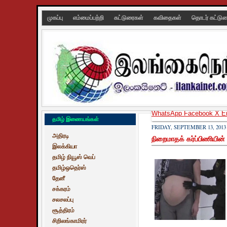
முகப்பு
எம்மைப்பற்றி
கட்டுரைகள்
கவிதைகள்
தொடர் கட்டு
WhatsApp
Facebook
X
E
தமிழ் இணையங்கள்
FRIDAY, SEPTEMBER 13, 2013
அதிரடி
நிறைமாதக் கர்ப்பிணியின்
இலக்கியா
தமிழ் நியூஸ் வெப்
தமிழ்ஒதெர்ஸ்
தேனீ
சக்கரம்
சலசலப்பு
சூத்திரம்
சிறிலங்காமிரர்