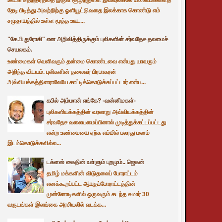
தேடி பிடித்து அவற்றிற்கு ஓளியூட்டுவதை இலக்காக கொண்டு எம்
சமுதாயத்தில் உள்ள மூத்த ஊட...
"கே.பி துரோகி" என அறிவித்திருக்கும் புலிகளின் சர்வதேச தலமைச்
செயலகம்.
உண்மைகள் வெளிவரும் தன்மை கொண்டவை என்பது யாவரும்
அறிந்த விடயம். புலிகளின் தலைவர் பிரபாகரன்
அவ்வியக்கத்தினராலேயே காட்டிக்கொடுக்கப்பட்டார் என்ப...
கபில் அம்மான் எங்கே? -வன்னிமகள்-
புலிகளியக்கத்தின் வரலாறு அவ்வியக்கத்தின்
சர்வதேச வலையமைப்பினால் முடித்துக்கட்டப்பட்டது
என்ற உண்மையை ஏற்க எம்மில் பலரது மனம்
இடம்கொடுக்கவில்ல...
டக்ளஸ் கைதின் உள்ளும் புறமும்.. ஜெகன்
தமிழ் மக்களின் விடுதலைப் போராட்டம்
எனக்கூறப்பட்ட ஆயுதப்போராட்டத்தின்
முன்னோடிகளில் ஒருவரும் கடந்த சுமார் 30
வருடங்கள் இலங்கை அரசியலில் வடக்க...