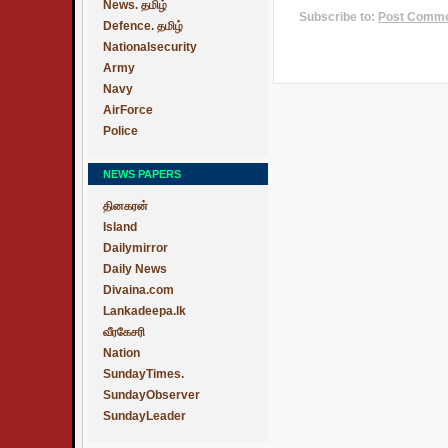
News. தமிழ்
Subscribe to:
Post Commen
Defence. தமிழ்
Nationalsecurity
Army
Navy
AirForce
Police
NEWS PAPERS
தினகரன்
Island
Dailymirror
Daily News
Divaina.com
Lankadeepa.lk
வீரகேசரி
Nation
SundayTimes.
SundayObserver
SundayLeader