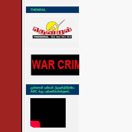
THENRAL
முன்னாள் புலிகள் ஆவுஸ்திரேலிய
ABC க்கு பதிலளிக்கின்றனர்.