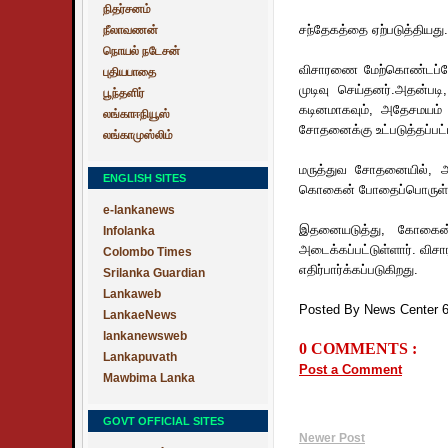
நிதர்சனம்
சந்தேகத்தை ஏற்படுத்தியது.
நீலாவணன்
நொயல் நடேசன்
விசாரணை மேற்கொண்டப்போ
புதியபாதை
முடிவு செய்தனர்.அதன்
பூந்தளிர்
கடினமாகவும், அதேசமயம் க
லங்காஈநியூஸ்
சோதனைக்கு உட்படுத்தப்பட்ட
லங்காமுஸ்லிம்
மருத்துவ சோதனையில், அ
ENGLISH SITES
கொகைன் போதைப்பொருள், லாட
e-lankanews
இதனையடுத்து, கோகைன் 
Infolanka
அடைக்கப்பட்டுள்ளார். வி
Colombo Times
எதிர்பார்க்கப்படுகிறது.
Srilanka Guardian
Lankaweb
Posted By News Center 
LankaeNews
lankanewsweb
0 COMMENTS :
Lankapuvath
Post a Comment
Mawbima Lanka
GOVT OFFICIAL SITES
Newer Post