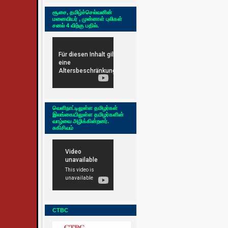
சூசை, தமிழ்ச்செல்வனின்
மனைவியர் , முன்னாள் புலிகள்
சனல் 4 விற்கு பதில்.
வெளிநாட்டிலுள்ள தமிழர்கள்
இலங்கையிலுள்ள தமிழர்களின்
வாழ்வை அழிக்கின்றனர்.
சுகிசிவம்
CTBC