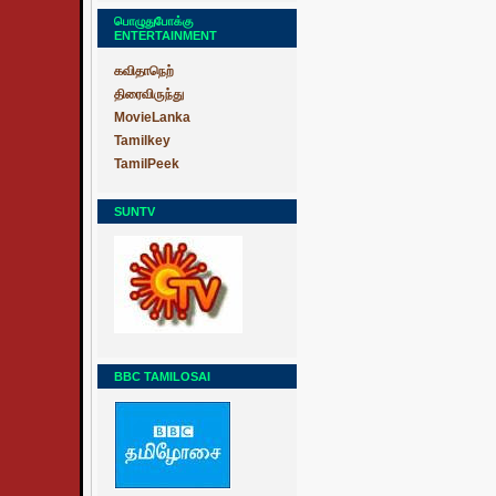
பொழுதுபோக்கு
ENTERTAINMENT
கவிதாநெற்
திரைவிருந்து
MovieLanka
Tamilkey
TamilPeek
SUNTV
BBC TAMILOSAI