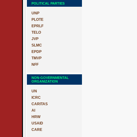
POLITICAL PARTIES
UNP
PLOTE
EPRLF
TELO
JVP
SLMC
EPDP
TMVP
NFF
NON-GOVERNMENTAL
ORGANIZATION
UN
ICRC
CARITAS
AI
HRW
USAID
CARE