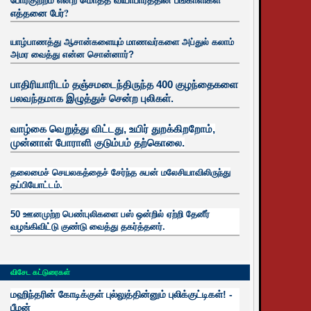
எத்தனை பேர்?
யாழ்பாணத்து ஆசான்களையும் மாணவர்களை அப்துல் கலாம்
அமர வைத்து என்ன சொன்னார்?
பாதிரியாரிடம் தஞ்சமடைந்திருந்த 400 குழந்தைகளை
பலவந்தமாக இழுத்துச் சென்ற புலிகள்.
வாழ்கை வெறுத்து விட்டது, உயிர்
துறக்கிறறோம்,
முன்னாள் போராளி குடும்பம் தற்கொலை.
தலைமைச் செயலகத்தைச் சேர்ந்த சுபன் மலேசியாவிலிருந்து
தப்பியோட்டம்.
50 ஊனமுற்ற பெண்புலிகளை பஸ் ஒன்றில் ஏற்றி தேனீர்
வழங்கிவிட்டு குண்டு வைத்து தகர்த்தனர்.
விசேட கட்டுரைகள்
மஹிந்தரின் கோடிக்குள் புல்லுத்தின்னும் புலிக்குட்டிகள்! -
பீமன்