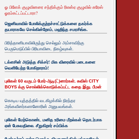
ஓ பிளேக் குழுவினரை சந்திக்கும் ரிஎன்ஏ குழுவில் சுரேஸ்
ஓரம்கட்டப்பட்டாரா?
ஜெனிவாவில் போலிக்குற்றச்சாட்டுக்களை தகர்க்க
தயாராகவே செல்கின்றோம், மஹிந்த சமரசிங்க.
பிரித்தானியாவிலிருந்து செல்லும் அம்சாவிற்கு
பெருமெடுப்பில் பிரியாவிடை நிகழ்வுகள்.
டக்ளசின் அடுத்த சிக்சர்! மிக விரைவில் படைகளை
வெளியேற்ற போகிறாராம்!
புலிகள் 60 வருடம் போர்-ஆடி(ட்)னார்கள். சுவிஸ் CITY
BOYS க்கு சொல்லிக்கொடுக்கப்பட்ட கதை இது. பீமன்
கொடிய யுத்தத்தில் வடகிழக்கில் நிரந்தர
அங்கவீனர்களானோரின் அனுபவங்கள்.
புலிகள் மேற்கொண்ட மனித உரிமை மீறல்கள் தொடர்பாக
ஏன் பேசுவதிலை. சீறுகிறார் சம்பிக்க
போர்குற்றம் என்ற மொத்த வியாபாரத்தின் பங்காளிகள்