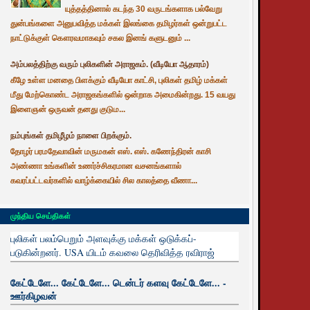
யுத்தத்தினால் கடந்த 30 வருடங்களாக பல்வேறு
துன்பங்களை அனுபவித்த மக்கள் இலங்கை தமிழர்கள் ஒன்றுபட்ட
நாட்டுக்குள் கௌரவமாகவும் சகல இனங் களுடனும் ...
அம்பலத்திற்கு வரும் புலிகளின் அராஜகம். (வீடியோ ஆதாரம்)
கீழே உள்ள மனதை பிளக்கும் வீடியோ காட்சி, புலிகள் தமிழ் மக்கள்
மீது மேற்கொண்ட அராஜகங்களில் ஒன்றாக அமைகின்றது. 15 வயது
இளைஞன் ஒருவன் தனது குடும...
நம்புங்கள் தமிழீழம் நாளை பிறக்கும்.
தோழர் பரமதேவாவின் மருமகன் எஸ். எஸ். கணேந்திரன் காசி
அண்ணா உங்களின் உணர்ச்சிகரமான வசனங்களால்
கவரப்பட்டவர்களில் வாழ்க்கையில் சில காலத்தை வீணா...
முந்திய செய்திகள்
புலிகள் பலம்பெறும் அளவுக்கு மக்கள் ஒடுக்கப்-
படுகின்றனர். USA யிடம் கவலை தெரிவித்த ரவிராஜ்
கேட்டேளே... கேட்டேளே... டென்டர் களவு கேட்டேளே... -
ஊர்கிழவன்