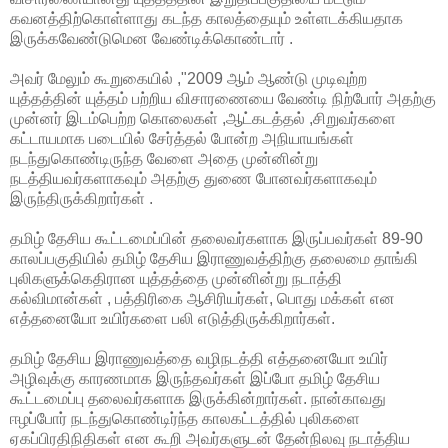
கவனத்திற்கொள்ளாது கடந்த காலத்தையும் உள்ளடக்கியதாக
இருக்கவேண்டுமென வேண்டிக்கொண்டார் .
அவர் மேலும் கூறுகையில் ,"2009 ஆம் ஆண்டு முடிவுற்ற
யுத்தத்தின் யுத்தம் பற்றிய விசாரணையை வேண்டி நிற்போர் அதற்கு
முன்னர் இடம்பெற்ற கொலைகள் ,ஆட்கடத்தல் ,சிறுவர்களை
கட்டாயமாக படையில் சேர்த்தல் போன்ற அநியாயங்கள்
நடந்துகொண்டிருந்த வேளை அதை முன்னின்று
நடத்தியவர்களாகவும் அதற்கு துணை போனவர்களாகவும்
இருந்திருக்கிறார்கள் .
தமிழ் தேசிய கூட்டமைப்பின் தலைவர்களாக இருப்பவர்கள் 89-90
காலப்பகுதியில் தமிழ் தேசிய இராணுவத்திற்கு தலைமை தாங்கி
புலிகளுக்கெதிரான யுத்தத்தை முன்னின்று நடாத்தி
கல்விமான்கள் , பத்திரிகை ஆசிரியர்கள், பொது மக்கள் என
எத்தனையோ உயிர்களை பலி எடுத்திருக்கிறார்கள்.
தமிழ் தேசிய இராணுவத்தை வழிநடத்தி எத்தனையோ உயிர்
அழிவுக்கு காரணமாக இருந்தவர்கள் இப்போ தமிழ் தேசிய
கூட்டமைப்பு தலைவர்களாக இருக்கின்றார்கள். நான்காவது
ஈழப்போர் நடந்துகொண்டிர்ந்த காலகட்டத்தில் புலிகளை
ஏகப்பிரதிநிதிகள் என கூறி அவர்களுடன் தேன்நிலவு நடாத்திய