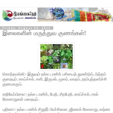
Friday, August 23, 2013
இலைகளின் மருத்துவ குணங்கள்!
கொத்தமல்லி:- இதுவும் நல்ல டானிக் பசியைத் தூண்டும், பித்தம்
குறையும். காய்ச்சல், சளி, இருமல், மூலம், வாதம், நரம்புத்தளர்ச்சி
குணமாகும்.
கறிவேப்பிலை:- நல்ல டானிக், பேதி, சீதபேதி, காய்ச்சல்,
ஈரல்
கோளாறுகள் மறையும்.
புதினா:- நல்ல டானிக் சிறுநீர் பிரச்சினை, ஜீரணக் கோளாறு, உஷ்ண