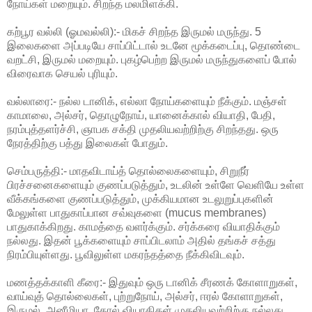
நோய்கள் மறையும். சிறந்த மலமிளக்கி.
கற்பூர வல்லி (ஓமவல்லி):- மிகச் சிறந்த இருமல் மருந்து. 5
இலைகளை அப்படியே சாப்பிட்டால் உடனே மூக்கடைப்பு, தொண்டை
வறட்சி, இருமல் மறையும். புகழ்பெற்ற இருமல் மருந்துகளைப் போல்
விரைவாக செயல் புரியும்.
வல்லாரை:- நல்ல டானிக், எல்லா நோய்களையும் நீக்கும். மஞ்சள்
காமாலை, அல்சர், தொழுநோய், யானைக்கால் வியாதி, பேதி,
நரம்புத்தளர்ச்சி, ஞாபக சக்தி முதலியவற்றிற்கு சிறந்தது. ஒரு
நேரத்திற்கு பத்து இலைகள் போதும்.
செம்பருத்தி:- மாதவிடாய்த் தொல்லைகளையும், சிறுநீர்
பிரச்சனைகளையும் குணப்படுத்தும், உடலின் உள்ளே வெளியே உள்ள
வீக்கங்களை குணப்படுத்தும், முக்கியமான உடலுறுப்புகளின்
மேலுள்ள பாதுகாப்பான சவ்வுகளை (mucus membranes)
பாதுகாக்கிறது. காமத்தை வளர்க்கும். சர்க்கரை வியாதிக்கும்
நல்லது. இதன் பூக்களையும் சாப்பிடலாம் அதில் தங்கச் சத்து
நிரம்பியுள்ளது. பூவிலுள்ள மகரந்தத்தை நீக்கிவிடவும்.
மணத்தக்காளி கீரை:- இதுவும் ஒரு டானிக் சீரணக் கோளாறுகள்,
வாய்வுத் தொல்லைகள், புற்றுநோய், அல்சர், ஈரல் கோளாறுகள்,
இருமல், அனீமியா, தோல் வியாதிகள் முதலியவற்றிற்கு நல்லது.