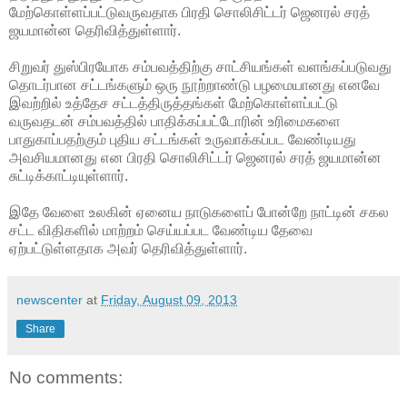
மேற்கொள்ளப்பட்டுவருவதாக பிரதி சொலிசிட்டர் ஜெனரல் சரத்
ஜயமான்ன தெரிவித்துள்ளார்.
சிறுவர் துஸ்பிரயோக சம்பவத்திற்கு சாட்சியங்கள் வளங்கப்படுவது
தொடர்பான சட்டங்களும் ஒரு நூற்றாண்டு பழமையானது எனவே
இவற்றில் உத்தேச சட்டத்திருத்தங்கள் மேற்கொள்ளப்பட்டு
வருவதடன் சம்பவத்தில் பாதிக்கப்பட்டோரின் உரிமைகளை
பாதுகாப்பதற்கும் புதிய சட்டங்கள் உருவாக்கப்பட வேண்டியது
அவசியமானது என பிரதி சொலிசிட்டர் ஜெனரல் சரத் ஜயமான்ன
சுட்டிக்காட்டியுள்ளார்.
இதே வேளை உலகின் ஏனைய நாடுகளைப் போன்றே நாட்டின் சகல
சட்ட விதிகளில் மாற்றம் செய்யப்பட வேண்டிய தேவை
ஏற்பட்டுள்ளதாக அவர் தெரிவித்துள்ளார்.
newscenter
at
Friday, August 09, 2013
Share
No comments: