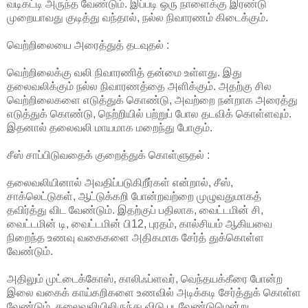
வடிகட்டி அருந்த வேண்டும். இப்படி ஒரு நாளைக்கு இரண்டு
முறையாவது குடித்து வந்தால், நல்ல நிவாரணம் கிடைக்கும்.
வெற்றிலையை அரைத்துத் தடவுதல் :
வெற்றிலைக்கு வலி நிவாரணித் தன்மை உள்ளது. இது
தலைவலிக்கும் நல்ல நிவாரணத்தை அளிக்கும். அதற்கு சில
வெற்றிலைகளை எடுத்துக் கொண்டு, அவற்றை நன்றாக அரைத்து
எடுத்துக் கொண்டு, நெற்றியில் பற்றுப் போல தடவிக் கொள்ளவும்.
இதனால் தலைவலி மாயமாக மறைந்து போகும்.
சீஸ் சாப்பிடுவதைக் குறைத்துக் கொள்ளுதல் :
தலைவலியினால் அவதிப்படுகிறீர்கள் என்றால், சீஸ்,
சாக்லெட்டுகள், ஆட்டுக்கறி போன்றவற்றை முழுவதுமாகத்
தவிர்த்து விட வேண்டும். இதற்குப் பதிலாக, வைட்டமின் சி,
வைட்டமின் டி, வைட்டமின் பி12, புரதம், கால்சியம் ஆகியவை
நிறைந்த உணவு வகைகளை அதிகமாக சேர்த் துக்கொள்ள
வேண்டும்.
அதிலும் முட்டைக்கோஸ், காலிஃப்ளவர், வெந்தயக்கீரை போன்ற
இலை வகைக் காய்கறிகளை உணவில் அடிக்கடி சேர்த்துக் கொள்ள
வேண்டும். தலைவலியிலிருந்து விடு படவேண்டுமென்று