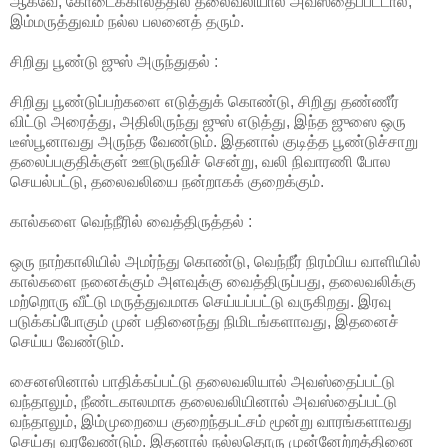
ஆகவே, கோடைக்காலத்தில் தலைவலியால் அவஸ்தைப்பட்டால்,
இம்மருத்துவம் நல்ல பலனைத் தரும்.
சிறிது பூண்டு ஜுஸ் அருந்துதல் :
சிறிது பூண்டுப்பற்களை எடுத்துக் கொண்டு, சிறிது தண்ணீர்
விட்டு அரைத்து, அதிலிருந்து ஜுஸ் எடுத்து, இந்த ஜுஸை ஒரு
டீஸ்பூனாவது அருந்த வேண்டும். இதனால் குடித்த பூண்டுச்சாறு
தலைப்பகுதிக்குள் ஊடுருவிச் சென்று, வலி நிவாரணி போல
செயல்பட்டு, தலைவலியை நன்றாகக் குறைக்கும்.
கால்களை வெந்நீரில் வைத்திருத்தல் :
ஒரு நாற்காலியில் அமர்ந்து கொண்டு, வெந்நீர் நிரம்பிய வாளியில்
கால்களை நனைக்கும் அளவுக்கு வைத்திருப்பது, தலைவலிக்கு
மற்றொரு வீட்டு மருத்துவமாக செய்யப்பட்டு வருகிறது. இரவு
படுக்கப்போகும் முன் பதினைந்து நிமிடங்களாவது, இதனைச்
செய்ய வேண்டும்.
சைனஸினால் பாதிக்கப்பட்டு தலைவலியால் அவஸ்தைப்பட்டு
வந்தாலும், நீண்டகாலமாக தலைவலியினால் அவஸ்தைப்பட்டு
வந்தாலும், இம்முறையை குறைந்தபட்சம் மூன்று வாரங்களாவது
செய்து வரவேண்டும். இதனால் நல்லதொரு முன்னேற்றத்தினை