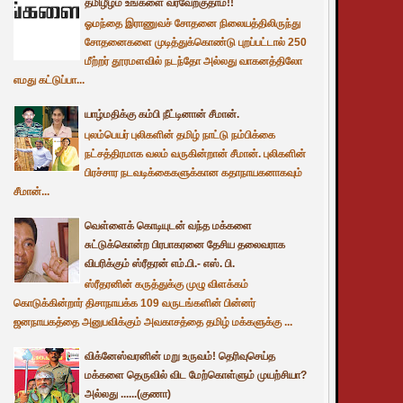
தமிழீழம் உங்களை வரவேற்குதாம்!!
ஓமந்தை இராணுவச் சோதனை நிலையத்திலிருந்து
சோதனைகளை முடித்துக்கொண்டு புறப்பட்டால் 250
மீற்றர் தூரமளவில் நடந்தோ அல்லது வாகனத்திலோ
எமது கட்டுப்பா...
யாழ்மதிக்கு கம்பி நீட்டினான் சீமான்.
புலம்பெயர் புலிகளின் தமிழ் நாட்டு நம்பிக்கை
நட்சத்திரமாக வலம் வருகின்றான் சீமான். புலிகளின்
பிரச்சார நடவடிக்கைகளுக்கான கதாநாயகனாகவும்
சீமான்...
வெள்ளைக் கொடியுடன் வந்த மக்களை
சுட்டுக்கொன்ற பிரபாகரனை தேசிய தலைவராக
விபரிக்கும் ஸ்ரீதரன் எம்.பி.- எஸ். பி.
ஸ்ரீதரனின் கருத்துக்கு முழு விளக்கம்
கொடுக்கின்றார் திசாநாயக்க 109 வருடங்களின் பின்னர்
ஜனநாயகத்தை அனுபவிக்கும் அவகாசத்தை தமிழ் மக்களுக்கு ...
விக்னேஸ்வரனின் மறு உருவம்! தெரிவுசெய்த
மக்களை தெருவில் விட மேற்கொள்ளும் முயற்சியா?
அல்லது ......(குணா)