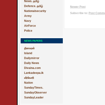
News. தமிழ்
Defence. தமிழ்
Newer Post
Nationalsecurity
Subscribe to:
Post Commen
Army
Navy
AirForce
Police
NEWS PAPERS
தினகரன்
Island
Dailymirror
Daily News
Divaina.com
Lankadeepa.lk
வீரகேசரி
Nation
SundayTimes.
SundayObserver
SundayLeader