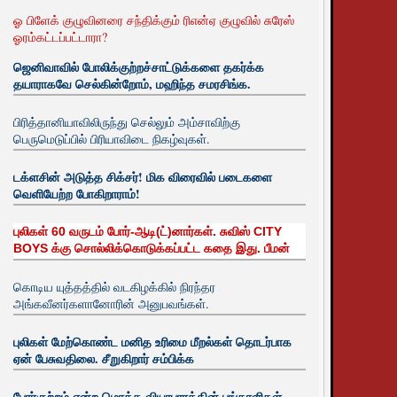
ஓ பிளேக் குழுவினரை சந்திக்கும் ரிஎன்ஏ குழுவில் சுரேஸ்
ஓரம்கட்டப்பட்டாரா?
ஜெனிவாவில் போலிக்குற்றச்சாட்டுக்களை தகர்க்க
தயாராகவே செல்கின்றோம், மஹிந்த சமரசிங்க.
பிரித்தானியாவிலிருந்து செல்லும் அம்சாவிற்கு
பெருமெடுப்பில் பிரியாவிடை நிகழ்வுகள்.
டக்ளசின் அடுத்த சிக்சர்! மிக விரைவில் படைகளை
வெளியேற்ற போகிறாராம்!
புலிகள் 60 வருடம் போர்-ஆடி(ட்)னார்கள். சுவிஸ் CITY
BOYS க்கு சொல்லிக்கொடுக்கப்பட்ட கதை இது. பீமன்
கொடிய யுத்தத்தில் வடகிழக்கில் நிரந்தர
அங்கவீனர்களானோரின் அனுபவங்கள்.
புலிகள் மேற்கொண்ட மனித உரிமை மீறல்கள் தொடர்பாக
ஏன் பேசுவதிலை. சீறுகிறார் சம்பிக்க
போர்குற்றம் என்ற மொத்த வியாபாரத்தின் பங்காளிகள்