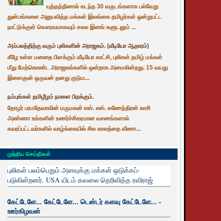
யுத்தத்தினால் கடந்த 30 வருடங்களாக பல்வேறு
துன்பங்களை அனுபவித்த மக்கள் இலங்கை தமிழர்கள் ஒன்றுபட்ட
நாட்டுக்குள் கௌரவமாகவும் சகல இனங் களுடனும் ...
அம்பலத்திற்கு வரும் புலிகளின் அராஜகம். (வீடியோ ஆதாரம்)
கீழே உள்ள மனதை பிளக்கும் வீடியோ காட்சி, புலிகள் தமிழ் மக்கள்
மீது மேற்கொண்ட அராஜகங்களில் ஒன்றாக அமைகின்றது. 15 வயது
இளைஞன் ஒருவன் தனது குடும...
நம்புங்கள் தமிழீழம் நாளை பிறக்கும்.
தோழர் பரமதேவாவின் மருமகன் எஸ். எஸ். கணேந்திரன் காசி
அண்ணா உங்களின் உணர்ச்சிகரமான வசனங்களால்
கவரப்பட்டவர்களில் வாழ்க்கையில் சில காலத்தை வீணா...
முந்திய செய்திகள்
புலிகள் பலம்பெறும் அளவுக்கு மக்கள் ஒடுக்கப்-
படுகின்றனர். USA யிடம் கவலை தெரிவித்த ரவிராஜ்
கேட்டேளே... கேட்டேளே... டென்டர் களவு கேட்டேளே... -
ஊர்கிழவன்