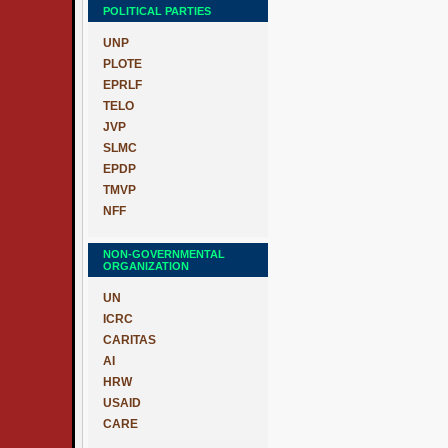
POLITICAL PARTIES
UNP
PLOTE
EPRLF
TELO
JVP
SLMC
EPDP
TMVP
NFF
NON-GOVERNMENTAL
ORGANIZATION
UN
ICRC
CARITAS
AI
HRW
USAID
CARE