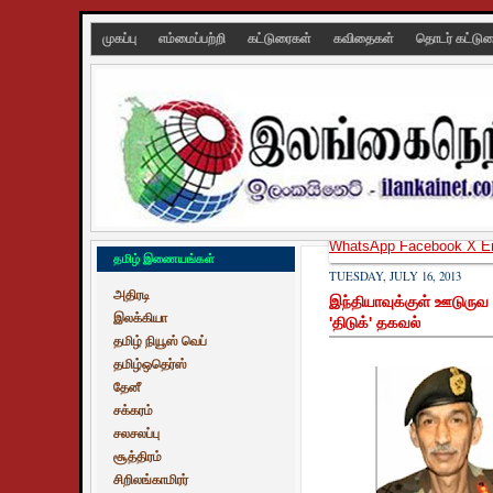
முகப்பு
எம்மைப்பற்றி
கட்டுரைகள்
கவிதைகள்
தொடர் கட்டு
WhatsApp
Facebook
X
E
தமிழ் இணையங்கள்
TUESDAY, JULY 16, 2013
அதிரடி
இந்தியாவுக்குள் ஊடுருவ 
இலக்கியா
'திடுக்' தகவல்
தமிழ் நியூஸ் வெப்
தமிழ்ஒதெர்ஸ்
தேனீ
சக்கரம்
சலசலப்பு
சூத்திரம்
சிறிலங்காமிரர்