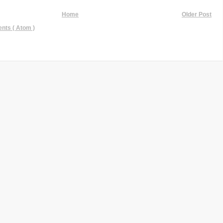
Home
Older Post
ts ( Atom )