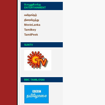
பொழுதுபோக்கு
ENTERTAINMENT
கவிதாநெற்
திரைவிருந்து
MovieLanka
Tamilkey
TamilPeek
SUNTV
BBC TAMILOSAI