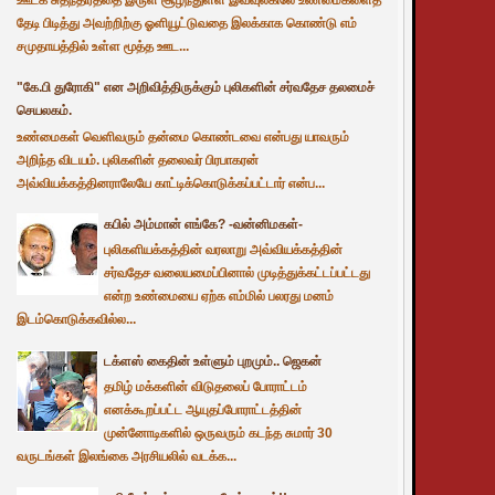
தேடி பிடித்து அவற்றிற்கு ஓளியூட்டுவதை இலக்காக கொண்டு எம்
சமுதாயத்தில் உள்ள மூத்த ஊட...
"கே.பி துரோகி" என அறிவித்திருக்கும் புலிகளின் சர்வதேச தலமைச்
செயலகம்.
உண்மைகள் வெளிவரும் தன்மை கொண்டவை என்பது யாவரும்
அறிந்த விடயம். புலிகளின் தலைவர் பிரபாகரன்
அவ்வியக்கத்தினராலேயே காட்டிக்கொடுக்கப்பட்டார் என்ப...
கபில் அம்மான் எங்கே? -வன்னிமகள்-
புலிகளியக்கத்தின் வரலாறு அவ்வியக்கத்தின்
சர்வதேச வலையமைப்பினால் முடித்துக்கட்டப்பட்டது
என்ற உண்மையை ஏற்க எம்மில் பலரது மனம்
இடம்கொடுக்கவில்ல...
டக்ளஸ் கைதின் உள்ளும் புறமும்.. ஜெகன்
தமிழ் மக்களின் விடுதலைப் போராட்டம்
எனக்கூறப்பட்ட ஆயுதப்போராட்டத்தின்
முன்னோடிகளில் ஒருவரும் கடந்த சுமார் 30
வருடங்கள் இலங்கை அரசியலில் வடக்க...