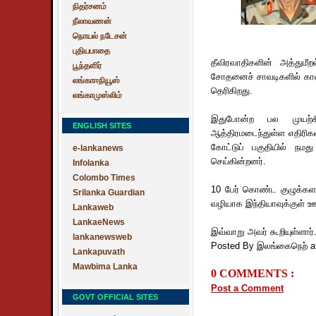
நிதர்சனம்
நீலாவணன்
நொயல் நடேசன்
புதியபாதை
தீவிரவாதிகளின்
அத்துமீ
பூந்தளிர்
சோதனைச் சாவடிகளில் காவல
லங்காஈநியூஸ்
தெரிகிறது.
லங்காமுஸ்லிம்
இதுபோன்ற பல முயற்சி
ENGLISH SITES
ஆத்திரமடைந்துள்ள எதிரிகள
கோட்டுப் பகுதியில் நமத
e-lankanews
செய்கின்றனர்.
Infolanka
Colombo Times
10 பேர் கொண்ட குழுக்களாக
Srilanka Guardian
வழியாக இந்தியாவுக்குள் 
Lankaweb
LankaeNews
இவ்வாறு அவர் கூறியுள்ளார்
lankanewsweb
Posted By இலங்கைநெற்
a
Lankapuvath
Mawbima Lanka
0 COMMENTS :
Post a Comment
GOVT OFFICIAL SITES