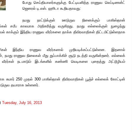
போது செய்தியாளர்களுக்கு பேட்டியளித்த ராணுவ லெப்டிணன்ட்
ஜெனரல் டி.எஸ். ஹூடா கூறியதாவது:
நமது நாட்டுக்குள் ஊடுருவ நினைக்கும் பாகிஸ்தான்
றல்கள் சமீப காலமாக அதிகரித்து வருகிறது. நமது எல்லைக்குள் நுழைந்து
் காக்கும் இந்திய ராணுவ வீரர்களை தாக்க தீவிரவாதிகள் திட்டமிட்டுள்ளதாக
கள் இந்திய ராணுவ வீரர்களால் முறியடிக்கப்பட்டுள்ளன. இதனால்
், நமது ராணுவ நிலைகள் மீது துப்பாக்கிச் சூடு நடத்தி வருகின்றனர். எல்லைக்
ு வீரர்கள் நடமாடும் இடங்களில் கண்ணி வெடிகளை புதைத்து அட்டூழியம்
 சுமார் 250 முதல் 300 பாகிஸ்தான் தீவிரவாதிகள் பூஞ்ச் எல்லைக் கோட்டின்
ஊடுருவ தயாராக உள்ளனர்.
.
t
Tuesday, July 16, 2013