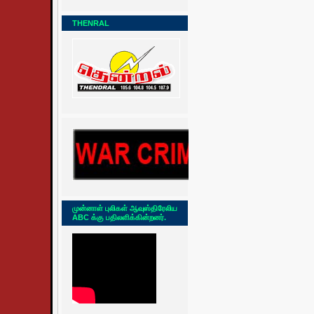
THENRAL
முன்னாள் புலிகள் ஆவுஸ்திரேலிய
ABC க்கு பதிலளிக்கின்றனர்.