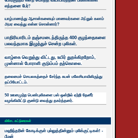
எத்தனை பேர்?
யாழ்பாணத்து ஆசான்களையும் மாணவர்களை அப்துல் கலாம்
அமர வைத்து என்ன சொன்னார்?
பாதிரியாரிடம் தஞ்சமடைந்திருந்த 400 குழந்தைகளை
பலவந்தமாக இழுத்துச் சென்ற புலிகள்.
வாழ்கை வெறுத்து விட்டது, உயிர்
துறக்கிறறோம்,
முன்னாள் போராளி குடும்பம் தற்கொலை.
தலைமைச் செயலகத்தைச் சேர்ந்த சுபன் மலேசியாவிலிருந்து
தப்பியோட்டம்.
50 ஊனமுற்ற பெண்புலிகளை பஸ் ஒன்றில் ஏற்றி தேனீர்
வழங்கிவிட்டு குண்டு வைத்து தகர்த்தனர்.
விசேட கட்டுரைகள்
மஹிந்தரின் கோடிக்குள் புல்லுத்தின்னும் புலிக்குட்டிகள்! -
பீமன்