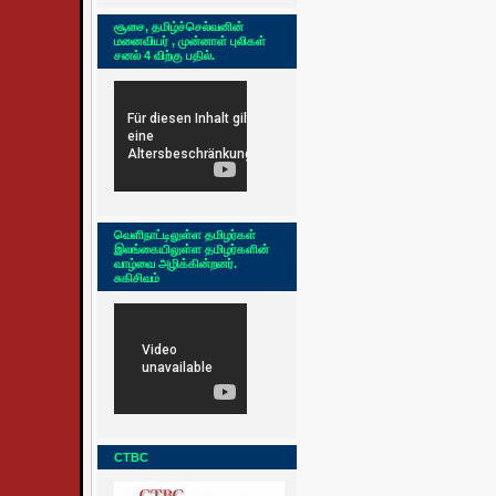
சூசை, தமிழ்ச்செல்வனின்
மனைவியர் , முன்னாள் புலிகள்
சனல் 4 விற்கு பதில்.
வெளிநாட்டிலுள்ள தமிழர்கள்
இலங்கையிலுள்ள தமிழர்களின்
வாழ்வை அழிக்கின்றனர்.
சுகிசிவம்
CTBC