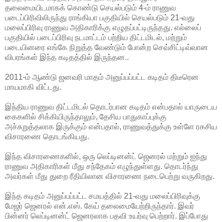
தலைமையிடமாகக் கொண்டு செயல்படும் 4-ம் ராணுவ
படைப்பிரிவிலிருந்து ராங்கியா பகுதியில்
செயல்படும் 21-வது
மலைப்பிரிவு ராணுவ அதிகாரிக்கு எழுதப்பட்டிருந்தது. எல்லைப்
பகுதியில் படைப்பிரிவு நடமாட்டம் பற்றிய திட்டமிடல், மற்றும்
படையினரை எங்கே நிறுத்த வேண்டும் போன்ற செவ்சிட்டிவ்வான
விபரங்கள் இந்த கடிதத்தில் இருந்தன..
2011-ம் ஆண்டு ஜனவரி மாதம் அனுப்பப்பட்ட கடிதம் திடீரென
மாயமாகி விட்டது.
இந்திய ராணுவ திட்டமிடல் தொடர்பான கடிதம் என்பதால் யாருடைய
கைகளில் சிக்கியிருந்தாலும், தேசிய பாதுகாப்புக்கு
அச்சுறுத்தலாக இருக்கும் என்பதால், ராணுவத்துக்கு உள்ளே ரகசிய
விசாரணை தொடங்கியது.
இந்த விசாரணைகளில், ஒரு லெப்டினன்ட் ஜெனரல் மற்றும் ஐந்து
ராணுவ அதிகாரிகள் மீது சந்தேகம் எழுந்துள்ளது. தொடர்ந்து
அவர்‌கள் மீது துறை ரீதியிலான விசாரணை நடைபெற்று வருகிறது.
இந்த கடிதம் அனுப்பப்பட்ட சமயத்தில் 21-வது மலைப்பிரிவுக்கு
மேஜர் ஜெனரல் என்.எஸ். கேய் தலைமையேற்றிருந்தார். இவர்
பின்னர் லெப்டினன்ட் ஜெனரலாக பதவி உயர்வு பெற்றார். இப்போது