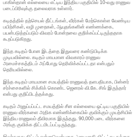
பாகிஸ்தான் எல்லையை எட்டிய இந்திய பகுதியில் 10-வது ராணுவ
படைப்பிரிவுக்கு தலைவராக உள்ளார்.
கடிதத்தில் தற்செயல் தி்ட்டங்கள், ‌வீரர்கள் மேற்கொள்ள வேண்டிய
பயிற்சிகள், வழி முறைகள், ஆயுதங்களின் எண்ணக்கை,
பயன்படுத்தப்படும் விவரம் போன்றவை குறிக்கப்பட்டிருந்ததாக
கூறப்படுகிறது.
இந்த கடிதம் போன இடத்தை இதுவரை கண்டுபிடிக்க
முடியவில்லை. கடிதம் மாயமான விவகாரம் ராணுவ
அமைச்சகத்திடம் அப்போது தெரிவிக்கப்பட்டதா என்பதும்
தெரியவில்லை.
இந்த கடிதம் மாயமான சமயத்தில் ராணுவத் தளபதியாக, பின்னர்
சர்ச்சைகளில் சிக்கிக் கொண்ட ஜெனரல் வி.கே. சிங் இருந்தார்
என்பது குறிப்பிடத்தக்கது.
கடிதம் அனுப்பப்பட்ட சமயத்தில் சீன எல்லையை ஒட்டிய பகுதியில்
ராணுவ வீரர்களை அதிக எண்ணிக்கையில் குவிக்கும் முயற்சியில்
இந்திய ராணுவம் தீவிரமாக இருந்தது. 90,000 படை வீரர்களை
அங்கு குவிக்க திட்டமிடப்பட்டிருந்தது.
இவர்களது திட்டம் என்னவென்பதை, ‘மாயமாகி விட்ட’ கடிதத்தை