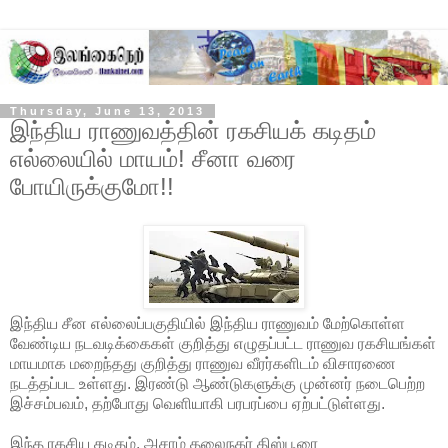
Thursday, June 13, 2013
இந்திய ராணுவத்தின் ரகசியக் கடிதம்
எல்லையில் மாயம்! சீனா வரை
போயிருக்குமோ!!
இந்திய சீன எல்லைப்பகுதியில் இந்திய ராணுவம் மேற்கொள்ள
வேண்டிய நடவடிக்கைகள் குறித்து எழுதப்பட்ட ராணுவ ரகசியங்கள்
மாயமாக ‌மறைந்தது குறித்து ராணுவ வீரர்களிடம் விசாரணை
நடத்தப்பட உள்ளது. இரண்டு ஆண்டுகளுக்கு முன்னர் நடைபெற்ற
இச்‌சம்பவம், தற்போது வெளியாகி பரபரப்பை ஏற்பட்டுள்ளது.
இந்த ரகசிய கடிதம், அசாம் தலைநகர் திஸ்பூரை