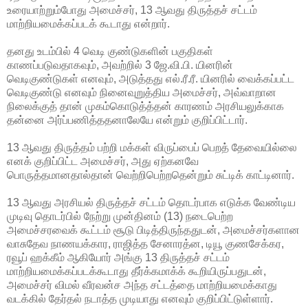
உரையாற்றும்போது அமைச்சர், 13 ஆவது திருத்தச் சட்டம்
மாற்றியமைக்கப்படக் கூடாது என்றார்.
தனது உடம்பில் 4 வெடி குண்டுகளின் பகுதிகள்
காணப்படுவதாகவும், அவற்றில் 3 ஜே.வி.பி. யினரின்
வெடிகுண்டுகள் எனவும், அடுத்தது எல்.ரீ.ரீ. யினரில் வைக்கப்பட்ட
வெடிகுண்டு எனவும் நினைவுறுத்திய அமைச்சர், அவ்வாறான
நிலைக்குத் தான் முகம்கொடுத்த்தன் காரணம் அரசியலுக்காக
தன்னை அர்ப்பணித்ததனாலேயே என்றும் குறிப்பிட்டார்.
13 ஆவது திருத்தம் பற்றி மக்கள் விருப்பைப் பெறத் தேவையில்லை
எனக் குறிப்பிட்ட அமைச்சர், அது ஏற்கனவே
பொருத்தமானதால்தான் வெற்றிபெற்றதென்றும் சுட்டிக் காட்டினார்.
13 ஆவது அரசியல் திருத்தச் சட்டம் தொடர்பாக எடுக்க வேண்டிய
முடிவு தொடர்பில் நேற்று முன்தினம் (13) நடைபெற்ற
அமைச்சரவைக் கூட்டம் சூடு பிடித்திருந்ததுடன், அமைச்சர்களான
வாசுதேவ நாணயக்கார, ராஜித்த சேனாரத்ன, டியூ குணசேக்கர,
ரவூப் ஹக்கீம் ஆகியோர் அங்கு 13 திருத்தச் சட்டம்
மாற்றியமைக்கப்படக்கூடாது தீர்க்கமாக்க் கூறியிருப்பதுடன்,
அமைச்சர் விமல் வீரவன்ச அந்த சட்டத்தை மாற்றியமைக்காது
வடக்கில் தேர்தல் நடாத்த முடியாது எனவும் குறிப்பிட்டுள்ளார்.