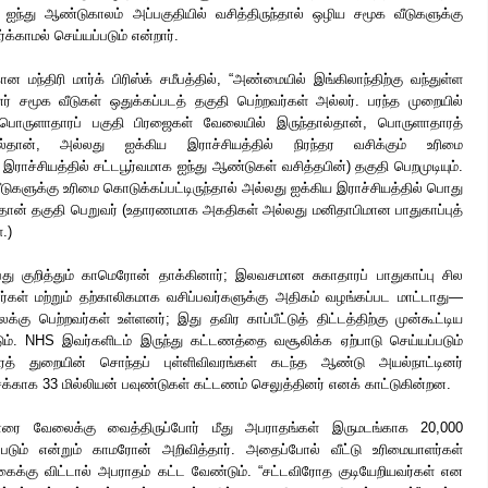
 ஐந்து ஆண்டுகாலம் அப்பகுதியில் வசித்திருந்தால் ஒழிய சமூக வீடுகளுக்கு
ர்க்காமல் செய்யப்படும் என்றார்.
ன மந்திரி மார்க் பிரிஸ்க் சமீபத்தில், “அண்மையில் இங்கிலாந்திற்கு வந்துள்ள
ர் சமூக வீடுகள் ஒதுக்கப்படத் தகுதி பெற்றவர்கள் அல்லர். பரந்த முறையில்
 பொருளாதாரப் பகுதி பிரஜைகள் வேலையில் இருந்தால்தான், பொருளாதாரத்
ால்தான், அல்லது ஐக்கிய இராச்சியத்தில் நிரந்தர வசிக்கும் உரிமை
ய இராச்சியத்தில் சட்டபூர்வமாக ஐந்து ஆண்டுகள் வசித்தபின்) தகுதி பெறமுடியும்.
ீடுகளுக்கு உரிமை கொடுக்கப்பட்டிருந்தால் அல்லது ஐக்கிய இராச்சியத்தில் பொது
ால்தான் தகுதி பெறுவர் (உதாரணமாக அகதிகள் அல்லது மனிதாபிமான பாதுகாப்புத்
.)
ன்பது குறித்தும் காமெரோன் தாக்கினார்; இலவசமான சுகாதாரப் பாதுகாப்பு சில
ரர்கள் மற்றும் தற்காலிகமாக வசிப்பவர்களுக்கு அதிகம் வழங்கப்பட மாட்டாது—
ிலக்கு பெற்றவர்கள் உள்ளனர்; இது தவிர காப்பீட்டுத் திட்டத்திற்கு முன்கூட்டிய
ும். NHS இவர்களிடம் இருந்து கட்டணத்தை வசூலிக்க ஏற்பாடு செய்யப்படும்
ரத் துறையின் சொந்தப் புள்ளிவிவரங்கள் கடந்த ஆண்டு அயல்நாட்டினர்
க்காக 33 மில்லியன் பவுண்டுகள் கட்டணம் செலுத்தினர் எனக் காட்டுகின்றன.
ுவோரை வேலைக்கு வைத்திருப்போர் மீது அபராதங்கள் இருமடங்காக 20,000
்படும் என்றும் காமரோன் அறிவித்தார். அதைப்போல் வீட்டு உரிமையாளர்கள்
ைக்கு விட்டால் அபராதம் கட்ட வேண்டும். “சட்டவிரோத குடியேறியவர்கள் என