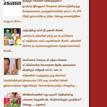
தமிழீழம் உங்களை வரவேற்குதாம்!!
ஓமந்தை இராணுவச் சோதனை நிலையத்திலிருந்து
சோதனைகளை முடித்துக்கொண்டு புறப்பட்டால் 250
மீற்றர் தூரமளவில் நடந்தோ அல்லது வாகனத்திலோ
எமது கட்டுப்பா...
யாழ்மதிக்கு கம்பி நீட்டினான் சீமான்.
புலம்பெயர் புலிகளின் தமிழ் நாட்டு நம்பிக்கை
நட்சத்திரமாக வலம் வருகின்றான் சீமான். புலிகளின்
பிரச்சார நடவடிக்கைகளுக்கான கதாநாயகனாகவும்
சீமான்...
வெள்ளைக் கொடியுடன் வந்த மக்களை
சுட்டுக்கொன்ற பிரபாகரனை தேசிய தலைவராக
விபரிக்கும் ஸ்ரீதரன் எம்.பி.- எஸ். பி.
ஸ்ரீதரனின் கருத்துக்கு முழு விளக்கம்
கொடுக்கின்றார் திசாநாயக்க 109 வருடங்களின் பின்னர்
ஜனநாயகத்தை அனுபவிக்கும் அவகாசத்தை தமிழ் மக்களுக்கு ...
விக்னேஸ்வரனின் மறு உருவம்! தெரிவுசெய்த
மக்களை தெருவில் விட மேற்கொள்ளும் முயற்சியா?
அல்லது ......(குணா)