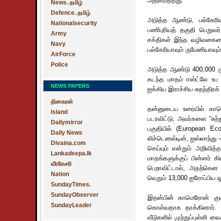
அதிகரித்தது.
News. தமிழ்
Defence. தமிழ்
அடுத்த ஆண்டு, பல்கேரியா
Nationalsecurity
பணிபுரியத் தகுதி பெறுவர
Army
சக்திகள் இந்த வழிவகையை
Navy
பல்கேரியாவும் ருமேனியாவும
AirForce
Police
அடுத்த ஆண்டு 400,000 ரும
கடந்த மாதம் ஈஸ்ட்லே உப தே
NEWS PAPERS
ஐக்கிய இராச்சிய சுதந்திரக
தினகரன்
தன்னுடைய உரையில் காம
Island
படரவிட்டு, அவர்களை “சுற்
Dailymirror
பகுதியில் (European E
Daily News
லிச்டெனஸ்டின், ஐஸ்லாந்து
Divaina.com
செய்யும் என்றும் அறிவித
Lankadeepa.lk
மாதங்களுக்குப் பின்னர்
வீரகேசரி
பெறாவிட்டால், அதற்கென 
Nation
வெறும் 13,000 ஐரோப்பிய 
SundayTimes.
SundayObserver
இதன்பின் காமெரோன் குட
SundayLeader
கொள்வதாக தாக்கினார். “
வீடுகளில் முற்றுப்புள்ளி வ