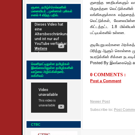
குறைந்த ஊதியங்களும் வாழ்
சூசை, தமிழ்ச்செல்வனின்
மிருகத்தன வெட்டுக்களின்
மனைவியர் , முன்னாள் புலிகள்
வங்கிகளுக்காக வந்ததைத்
சனல் 4 விற்கு பதில்.
வெட்டுக்கள், வேலையின்ம
கிட்டத்தட்ட 1.8 மில்லியன
பட்டியல்களில் உள்ளன.
குடியேறுபவர்களை அரக்கத்
பிரித்து ஆளும் கொள்கை மு
உயரடுக்கின் சிக்கன நடவடி
Posted By இலங்கைநெற்
a
வெளிநாட்டிலுள்ள தமிழர்கள்
இலங்கையிலுள்ள தமிழர்களின்
வாழ்வை அழிக்கின்றனர்.
0 COMMENTS :
சுகிசிவம்
Post a Comment
Newer Post
Subscribe to:
Post Commen
CTBC