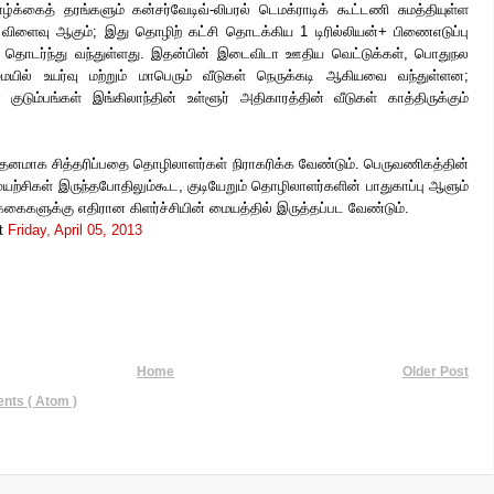
க்கைத் தரங்களும் கன்சர்வேடிவ்-லிபரல் டெமக்ராடிக் கூட்டணி சுமத்தியுள்ள
 விளைவு ஆகும்; இது தொழிற் கட்சி தொடக்கிய 1 டிரில்லியன்+ பிணைஎடுப்பு
 தொடர்ந்து வந்துள்ளது. இதன்பின் இடைவிடா ஊதிய வெட்டுக்கள், பொதுநல
ையில் உயர்வு மற்றும் மாபெரும் வீடுகள் நெருக்கடி ஆகியவை வந்துள்ளன;
் குடும்பங்கள் இங்கிலாந்தின் உள்ளூர் அதிகாரத்தின் வீடுகள் காத்திருக்கும்
தனமாக சித்தரிப்பதை தொழிலாளர்கள் நிராகரிக்க வேண்டும். பெருவணிகத்தின்
யற்சிகள் இருந்தபோதிலும்கூட, குடியேறும் தொழிலாளர்களின் பாதுகாப்பு ஆளும்
க்கைகளுக்கு எதிரான கிளர்ச்சியின் மையத்தில் இருத்தப்பட வேண்டும்.
t
Friday, April 05, 2013
Home
Older Post
ts ( Atom )