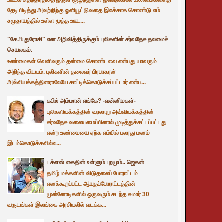
தேடி பிடித்து அவற்றிற்கு ஓளியூட்டுவதை இலக்காக கொண்டு எம்
சமுதாயத்தில் உள்ள மூத்த ஊட...
"கே.பி துரோகி" என அறிவித்திருக்கும் புலிகளின் சர்வதேச தலமைச்
செயலகம்.
உண்மைகள் வெளிவரும் தன்மை கொண்டவை என்பது யாவரும்
அறிந்த விடயம். புலிகளின் தலைவர் பிரபாகரன்
அவ்வியக்கத்தினராலேயே காட்டிக்கொடுக்கப்பட்டார் என்ப...
கபில் அம்மான் எங்கே? -வன்னிமகள்-
புலிகளியக்கத்தின் வரலாறு அவ்வியக்கத்தின்
சர்வதேச வலையமைப்பினால் முடித்துக்கட்டப்பட்டது
என்ற உண்மையை ஏற்க எம்மில் பலரது மனம்
இடம்கொடுக்கவில்ல...
டக்ளஸ் கைதின் உள்ளும் புறமும்.. ஜெகன்
தமிழ் மக்களின் விடுதலைப் போராட்டம்
எனக்கூறப்பட்ட ஆயுதப்போராட்டத்தின்
முன்னோடிகளில் ஒருவரும் கடந்த சுமார் 30
வருடங்கள் இலங்கை அரசியலில் வடக்க...