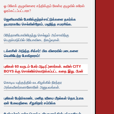
ஓ பிளேக் குழுவினரை சந்திக்கும் ரிஎன்ஏ குழுவில் சுரேஸ்
ஓரம்கட்டப்பட்டாரா?
ஜெனிவாவில் போலிக்குற்றச்சாட்டுக்களை தகர்க்க
தயாராகவே செல்கின்றோம், மஹிந்த சமரசிங்க.
பிரித்தானியாவிலிருந்து செல்லும் அம்சாவிற்கு
பெருமெடுப்பில் பிரியாவிடை நிகழ்வுகள்.
டக்ளசின் அடுத்த சிக்சர்! மிக விரைவில் படைகளை
வெளியேற்ற போகிறாராம்!
புலிகள் 60 வருடம் போர்-ஆடி(ட்)னார்கள். சுவிஸ் CITY
BOYS க்கு சொல்லிக்கொடுக்கப்பட்ட கதை இது. பீமன்
கொடிய யுத்தத்தில் வடகிழக்கில் நிரந்தர
அங்கவீனர்களானோரின் அனுபவங்கள்.
புலிகள் மேற்கொண்ட மனித உரிமை மீறல்கள் தொடர்பாக
ஏன் பேசுவதிலை. சீறுகிறார் சம்பிக்க
போர்குற்றம் என்ற மொத்த வியாபாரத்தின் பங்காளிகள்