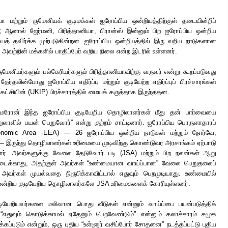
 மற்றும் ருமேனியக் குடிமக்கள் ஐரோப்பிய ஒன்றியத்திற்குள் தடையின்றிப்
்; ஆனால் ஜேர்மனி, பிரித்தானியா, பிரான்ஸ் இன்னும் பிற ஐரோப்பிய ஒன்றிய
த் தவிர்க்க முற்படுகின்றன. ஐரோப்பிய ஒன்றியத்தில் இரு வறிய நாடுகளான
் அவற்றின் மக்களில் பாதிப்பேர் வறிய நிலை என்ற இடரில் உள்ளனர்.
ேனியர்களும் பல்கேரியர்களும் பிரித்தானியாவிற்கு வருவர் என்று கூறப்படுவது
ர்தலின்போது ஐரோப்பிய எதிர்ப்பு மற்றும் குடியேற்ற எதிர்ப்புப் பிரச்சாரங்கள்
் கட்சியின் (UKIP) பிரச்சாரத்தில் மையக் கருத்தாக இருந்ததன.
ெரோன் இந்த ஐரோப்பிய குடியேறிய தொழிலாளர்கள் மீது தன் பார்வையை
றுலாவில் பயன் பெறுவோர்” என்று குற்றம் சாட்டினார். ஐரோப்பிய பொருளாதாரப்
conomic Area -EEA) — 26 ஐரோப்பிய ஒன்றிய நாடுகள் மற்றும் நோர்வே,
 — இருந்து தொழிலாளர்கள் உரிமையை முடிவிற்கு கொண்டுவர அரசாங்கம் ஏற்பாடு
்தார். அவர்களுக்கு வேலை தேடுவோர் படி (JSA) மற்றும் பிற நலன்கள் ஆறு
 கிடைக்காது, அதற்குள் அவர்கள் “உண்மையான வாய்ப்பான” வேலை பெறுதலைப்
அவர்கள் முயல்வதை நிரூபிக்காவிட்டால் எதுவும் பெறமுடியாது. உண்மையில்
ஒன்றிய குடியேறிய தொழிலாளர்களே JSA உரிமைகளைக் கோரியுள்ளனர்.
ியேறியவர்களை மலிவான பொது வீடுகள் என்னும் வாய்ப்பை பயன்படுத்திக்
எதுவும் கொடுக்காமல் ஏதேனும் பெறவேண்டும்” என்னும் கலாச்சாரம் சமூக
ைக்கப்படும் என்றும், ஒரு புதிய “உள்ளூர் வசிப்போர் சோதனை” நடத்தப்பட்டு புதிய