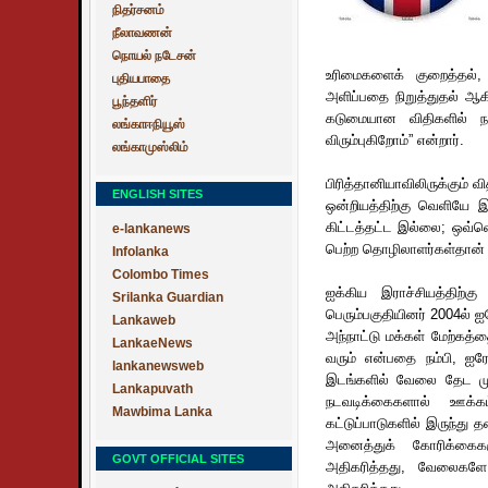
நிதர்சனம்
நீலாவணன்
நொயல் நடேசன்
உரிமைகளைக் குறைத்தல்,
புதியபாதை
அளிப்பதை நிறுத்துதல் ஆகி
பூந்தளிர்
கடுமையான விதிகளில் ந
லங்காஈநியூஸ்
விரும்புகிறோம்” என்றார்.
லங்காமுஸ்லிம்
பிரித்தானியாவிலிருக்கும்
ENGLISH SITES
ஒன்றியத்திற்கு வெளியே இர
கிட்டத்தட்ட இல்லை; ஒவ்வ
e-lankanews
பெற்ற தொழிலாளர்கள்தான் வ
Infolanka
Colombo Times
ஐக்கிய இராச்சியத்திற்
Srilanka Guardian
பெரும்பகுதியினர் 2004ல் ஐ
Lankaweb
அந்நாட்டு மக்கள் மேற்கத
LankaeNews
வரும் என்பதை நம்பி, ஐரோ
lankanewsweb
இடங்களில் வேலை தேட முற்
Lankapuvath
நடவடிக்கைகளால் ஊக்க
Mawbima Lanka
கட்டுப்பாடுகளில் இருந்து
அனைத்துக் கோரிக்கைக
GOVT OFFICIAL SITES
அதிகரித்தது, வேலைகளே 