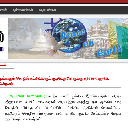
ரைகள்
நேர்காணல்கள்
வீடியோக்கள்
mail
்டிவ்களும் தொழிற் கட்சியினரும் குடியேறுவோருக்கு எதிரான சூனிய
ின்றனர்.
( By Paul Mitchell )
கடந்த வாரம் ஐக்கிய இராச்சியத்தின் பிரதம
மந்திரியான டேவிட் காமெரோன் குடியேற்றம் குறித்து ஒரு முக்கிய உரை
நிகழ்த்தி, பிரித்தானிய அரசியலில் சமீபத்தில் ஆதிக்கம் கொண்டுள்ள
குடியேறும் தொழிலாளர்களுக்கு எதிரான தீய சூனிய வேட்டைக்கு மேலும்
தூண்டுதல் கொடுத்தார்.