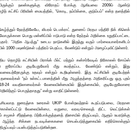
யிருக்கும் நலன்களுக்கு விரோதப் போக்கு ஆகியவை 2009ம் ஆண்டு
ிற் கட்சிப் பிரிவின் மையத்தில், “கொடி, நம்பிக்கை, குடும்பம்” என்ற தளத்தில்
த்தும் நேரத்திலேயே, லிபரல் டெமக்ராட் துணைப் பிரதம மந்திரி நிக் கிளெக்
வோருக்கான பொது மன்னிப்பில் ஈடுபாடு என்ற தேர்தல் அறிக்கை உறுதிப்பாட்டை
தார். “அதிக ஆபத்து” உடைய நாடுகளில் இருந்து வரும் பார்வையாளர்களிடம்
ல் 1000 பவுண்டுகள் பத்திரம் பெறப்பட வேண்டும் என்றும் அழைப்புவிட்டுள்ளார்.
திய தொழிற் கட்சியின் பிராங்க் பீல்ட் மற்றும் கன்சர்வேடிவ் நிகோலஸ் சோம்ஸ்
ரோப்பிய குடியேறுவோர் மீது சுமத்தப்பட வேண்டும் என்றும், இது
ேலையற்றோருக்கு உதவும் என்றும் கூறியுள்ளனர். இரு கட்சியின் குடியேற்றக்
 தலைவர்கள் “நம் உள்கட்டமானத்தின் மீது அழுத்தத்தை அதிகரிப்பது ஒரு புறம்
 18-24 வயதிலானவர்கள் வேலையின்மையில் இருக்கையில், குடியேறுவோரை
விற்குப் பொருந்தாதது” என்று வாதிட்டுள்ளனர்.
, தேசியவாத ஜனரஞ்சக உரைகள் UKIP போன்றவற்றால் கூறப்படுபவை, பிரதான
 கொள்ளப்பட்டு வேலையின்மை, வறுமை, வரவு-செலவுத் திட்ட வெட்டுக்கள்
் சமூகச் சீற்றத்தை பிற்போக்குத்தனத் திசையில் திருப்பவும், ஆளும் உயரடுக்கு
க ஆழ்ந்த சிக்கன நடவடிக்கைகளை செயல்படுத்துகையில் எதிர்கொள்ளும்
ிருப்பவும் பயன்படுத்தப்படுகின்றன.