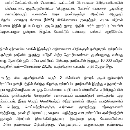
கன்சர்வேட்டிவ்-லிபரல் டெமக்ராட் கூட்டாட்சி அரசாங்கம் பிரித்தானியாவின்
நற்பெயரான, குடியேறுவோரிடம் “மிருதுவாகப் போதல்” என்பதை
முடிவிற்கு
கொண்டுவரும் வகையில் அரச நலன்களுக்கு அவர்கள் அணுகும்
 தேசிய சுகாதார சேவை (NHS) சிகிச்சையை குறைத்தல், சமூக வீடுகள்
யவை இதில் இடம் பெறும். குடியேற்றத் துறை மந்திரி மார்க் ஹார்ப்பர் “உலகின்
ம்முடையதும் ஒன்றாக இருக்க வேண்டும் என்பதை நாங்கள் உறுதிசெய்ய
 விதிகள் ஏற்கனவே உலகில் இருக்கும் கடுமையான விதிகளுள் ஒன்றாகும். ஐரோப்பிய
ுக்கும் நாடுளில் இருந்து பயிற்சி அற்ற தொழிலாளர்கள் குடியேறுவது என்பது
ொரு ஆண்டும் ஐரோப்பிய ஒன்றியம் அல்லாத நாடுகளில் இருந்து 10,000 பயிற்சி
ருகின்றனர்—அரசாங்கம் 2010ல் சுமத்தியுள்ள வரம்பில் பாதி ஆகும் இது.
கு கடந்த சில ஆண்டுகளில் வரும் 2 மில்லியன் நிகரக் குடியேறுவோரின்
ரோப்பிய ஒன்றியத்தில் சேர்ந்த கிழக்கு ஐரோப்பிய நாடுகளில் இருந்து வந்தவர்கள்.
்தைய உறுதிமொழிகளான ஒரு பொன்னான எதிர்காலம் ஸ்ராலினிச சரிவிற்குப் பின்
ப்பிய ஒன்றியத்தில் சேர்ந்ததின் நன்மையைப் பயன்படுத்தி கண்டத்தில் மற்ற
பட்டனர். இந்த பெரும் வெளியேற்றம் அந்நாடுகளின் ஆளும் உயரடுக்குகளின்
ம் பெற்றது, செல்வந்தர்களுக்கு வரிகளை குறைத்தது, சந்தைகளைக்
 தளர்த்தியது, நலன்புரி அமைப்பு முறையை அழித்தது என ஐரோப்பிய ஒன்றியத்தின்
ளுக்கும் அவர்கள் இணங்கியிருந்தனர். இவற்றை ஒட்டி வேலையின்மை
அற்ற தன்மையும் அதிகரித்தது, பொருளாதாரப் பாதுகாப்பற்ற தன்மையும்