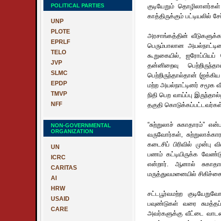
POLITICAL PARTIES
குடியேறும் தொழிலாளர்கள்
காத்திருக்கும் பட்டியலில் சே
UNP
PLOTE
அரசாங்கத்தின் வீடுகளுக்கா
EPRLF
பெரும்பாலான அயல்நாட்டின
TELO
கூறுகையில், ஐரோப்பியப்
JVP
தன்னிறைவு பெற்றிருந்த
SLMC
பெற்றிருந்தால்தான் (ஐக்கி
EPDP
மற்ற அயல்நாட்டினர் சமூக வ
TMVP
நிதி பெற வாய்ப்பு இருந்த
NFF
தகுதி கொடுக்கப்பட்டவர்கள்
“சுற்றுலாச் சுகாதாரம்” எ
NON-GOVERNMENTAL
ORGANIZATION
வருவோர்கள், சுற்றுலாக்கா
கடைசிப் பிரிவில் முன்பு வ
UN
பணம் கட்டியிருக்க வேண்ட
ICRC
என்றார். ஆனால் சுகாதா
CARITAS
மருத்துவமனையில் சிகிச்சை
AI
HRW
சட்டபூர்வமற்ற குடியேற
USAID
பவுண்டுகள் வரை சுமத்தப
CARE
அவர்களுக்கு வீட்டை வாடக