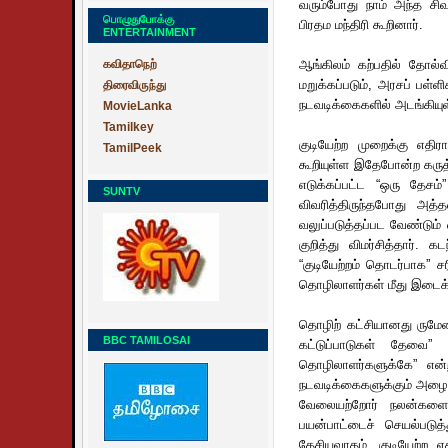
வரும்போது நாம் அந்த சிவப
பொழுதுபோக்கு
பிரதம மந்திரி கூறினார்.
ENTERTAINMENT
கவிதாநெற்
ஆங்கிலம் கற்பதில் தோல்
மறுக்கப்படும், அரசப் பள்
திரைவிருந்து
நடவடிக்கைகளில் அடங்கியு
MovieLanka
Tamilkey
குடியேற்ற முறைக்கு எதி
TamilPeek
கூறியுள்ள இதேபோன்ற கருத்
எடுக்கப்பட்ட “ஒரு தேச
SUNTV
விவரித்திருந்தபோது அத
வலுப்படுத்தப்பட வேண்டும் 
குறித்து விமர்சித்தார்.
“குடியேற்றம் தொடர்பாக” ச
தொழிலாளர்கள் மீது இடைக்க
தொழிற் கட்சியானது ருமேனி
BBC TAMILOSAI
கட்டுப்பாடுகள் தேவை” 
தொழிலாளர்களுக்கே” என்ற 
நடவடிக்கைகளுக்கும் அழைப்ப
வேலையற்றோர் நலன்களைப்
பயன்பாட்டைச் செயல்படுத
தேசியவாதம், குடியேற்ற எத