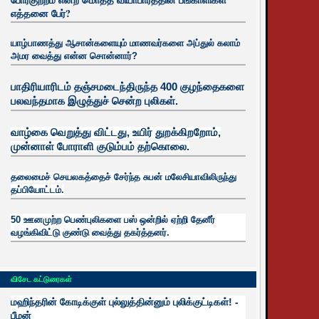
எத்தனை பேர்?
யாழ்பாணத்து ஆசான்களையும் மாணவர்களை அப்துல் கலாம்
அமர வைத்து என்ன சொன்னார்?
பாதிரியாரிடம் தஞ்சமடைந்திருந்த 400 குழந்தைகளை
பலவந்தமாக இழுத்துச் சென்ற புலிகள்.
வாழ்கை வெறுத்து விட்டது, உயிர்
துறக்கிறறோம்,
முன்னாள் போராளி குடும்பம் தற்கொலை.
தலைமைச் செயலகத்தைச் சேர்ந்த சுபன் மலேசியாவிலிருந்து
தப்பியோட்டம்.
50 ஊனமுற்ற பெண்புலிகளை பஸ் ஒன்றில் ஏற்றி தேனீர்
வழங்கிவிட்டு குண்டு வைத்து தகர்த்தனர்.
விசேட கட்டுரைகள்
மஹிந்தரின் கோடிக்குள் புல்லுத்தின்னும் புலிக்குட்டிகள்! -
பீமன்