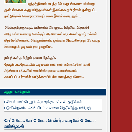
யுத்தத்தினால் கடந்த 30 வருடங்களாக பல்வேறு
துன்பங்களை அனுபவித்த மக்கள் இலங்கை தமிழர்கள் ஒன்றுபட்ட
நாட்டுக்குள் கௌரவமாகவும் சகல இனங் களுடனும் ...
அம்பலத்திற்கு வரும் புலிகளின் அராஜகம். (வீடியோ ஆதாரம்)
கீழே உள்ள மனதை பிளக்கும் வீடியோ காட்சி, புலிகள் தமிழ் மக்கள்
மீது மேற்கொண்ட அராஜகங்களில் ஒன்றாக அமைகின்றது. 15 வயது
இளைஞன் ஒருவன் தனது குடும...
நம்புங்கள் தமிழீழம் நாளை பிறக்கும்.
தோழர் பரமதேவாவின் மருமகன் எஸ். எஸ். கணேந்திரன் காசி
அண்ணா உங்களின் உணர்ச்சிகரமான வசனங்களால்
கவரப்பட்டவர்களில் வாழ்க்கையில் சில காலத்தை வீணா...
முந்திய செய்திகள்
புலிகள் பலம்பெறும் அளவுக்கு மக்கள் ஒடுக்கப்-
படுகின்றனர். USA யிடம் கவலை தெரிவித்த ரவிராஜ்
கேட்டேளே... கேட்டேளே... டென்டர் களவு கேட்டேளே... -
ஊர்கிழவன்