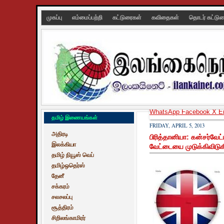
முகப்பு
எம்மைப்பற்றி
கட்டுரைகள்
கவிதைகள்
தொடர் கட்டு
WhatsApp
Facebook
X
E
தமிழ் இணையங்கள்
FRIDAY, APRIL 5, 2013
அதிரடி
பிரித்தானியா: கன்சர்வேட
இலக்கியா
வேட்டையை முடுக்கிவிடுக
தமிழ் நியூஸ் வெப்
தமிழ்ஒதெர்ஸ்
தேனீ
சக்கரம்
சலசலப்பு
சூத்திரம்
சிறிலங்காமிரர்