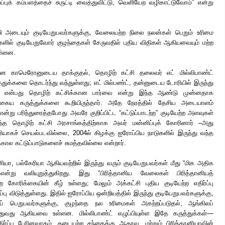
்புக் கம்பளத்தைச் சுருட்டி வைத்துவிட்டு, வெளியேற வழிகாட்டுவோம்” என்று
வி அடையும் குடியேறுபவர்களுக்கு, வேலையற்ற நிலை நலன்கள் பெறும் உரிமை
ளிகளில் குடியேறுவோர் குழந்தைகள் சேருவதில் புதிய விதிகள் ஆகியவையும் மற்ற
ள்ளன.
ரான காமெரோனுடைய தாக்குதல், தொழிற் கட்சி தலைவர் எட் மில்லிபாண்ட்
துக்களை தொடர்ந்து வந்துள்ளது; எட் மில்பண்ட், தன்னுடைய டோரியில் இருந்து
ம்” என்பது தொழிற் கட்சிக்கான பார்வை என்று இந்த ஆண்டு முன்னதாக
்தகைய கருத்துக்களை கூறியிருந்தார். அதே நேரத்தில் தேசிய அடையாளம்
என்று பரிந்துரைத்தபோது அவரே குறிப்பிட்ட “கட்டுப்பாடற்ற” குடியேற்ற அளவுகள்
 கடந்த தொழிற் கட்சி அரசாங்கத்திற்காக அவர் மன்னிப்புக் கோரினார் –அது
ரியாகச் செயல்படவில்லை, 2004ல் கிழக்கு ஐரோப்பிய நாடுகளில் இருந்து வந்த
ால கட்டுப்பாடுகளைச் சுமத்தவில்லை என்றார்.
யா, பல்கேரியா ஆகியவற்றில் இருந்து வரும் குடியேறுபவர்கள் மீது “மிக அதிக
என்று வலியுறுத்துகிறது. இது “பிரித்தானிய வேலைகள் பிரித்தானியத்
கோரிக்கையின் கீழ் உள்ளது; மேலும் அக்கட்சி புதிய குடியேற்ற எதிர்ப்பு
ு விடுத்துள்ளது. இதில் ஐரோப்பிய ஒன்றியத்தில் இருந்து குடியேறுபவர்களுக்கு,
 பெறுபவர்களுக்கு, குழந்தை நல உரிமைகள் அகற்றப்படுதல், ஆங்கிலப்
்துவது ஆகியவை உள்ளன. மில்லிபாண்ட் எழுப்பியுள்ள இதே கருத்துக்கள்—
ிர்ப்பு பேரினவாதம், தடையற்ற சந்தைக்கு ஆதரவு, மற்றும் பிரித்தானியாவின்