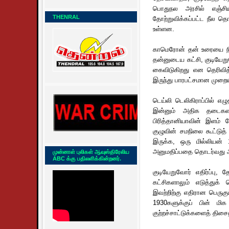
பொதுநல அரசில் எஞ்சி
THENRAL
தோற்றுவிக்கப்பட்ட நீல தொழ
உள்ளன.
காமெரோன் தன் உரையை நிகழ்
தன்னுடைய கட்சி, குடியேறு
கைவிடுகிறது என தெரிவித்
இருந்து பாரபட்சமான முறையி
டெய்லி டெலிகிராப்பில் எழு
இன்னும் அதிக தடைகள ஐ
பிரித்தானியாவின் இளம் வ
குழுவின் சமநிலை கூட்டுத்
இருக்க, ஒரு மில்லியன்
அனுமதிப்பதை தொடர்வது அறி
முன்னாள் புலிகள் ஆவுஸ்திரேலிய
ABC க்கு பதிலளிக்கின்றனர்.
குடியேறுவோர் எதிர்ப்பு
கட்சிகளாலும் எடுத்துக்
இவற்றிற்கு எதிரான பெருகும
1930களுக்குப் பின் மி
குற்றச்சாட்டுக்களைத் திசைத