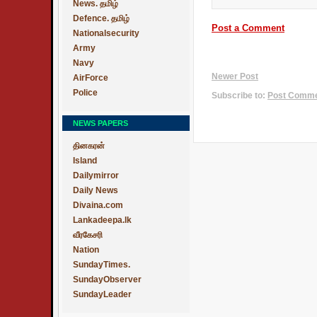
News. தமிழ்
Defence. தமிழ்
Post a Comment
Nationalsecurity
Army
Navy
Newer Post
AirForce
Police
Subscribe to:
Post Commen
NEWS PAPERS
தினகரன்
Island
Dailymirror
Daily News
Divaina.com
Lankadeepa.lk
வீரகேசரி
Nation
SundayTimes.
SundayObserver
SundayLeader