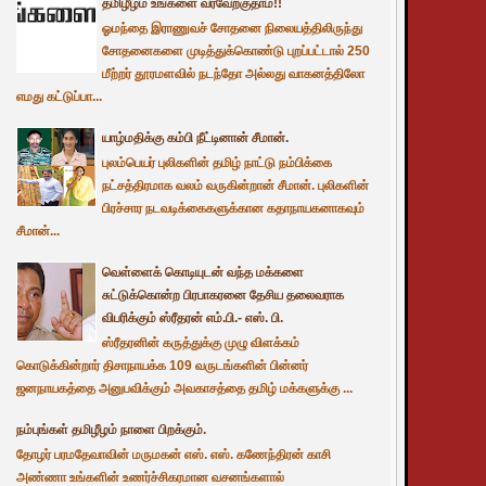
தமிழீழம் உங்களை வரவேற்குதாம்!!
ஓமந்தை இராணுவச் சோதனை நிலையத்திலிருந்து
சோதனைகளை முடித்துக்கொண்டு புறப்பட்டால் 250
மீற்றர் தூரமளவில் நடந்தோ அல்லது வாகனத்திலோ
எமது கட்டுப்பா...
யாழ்மதிக்கு கம்பி நீட்டினான் சீமான்.
புலம்பெயர் புலிகளின் தமிழ் நாட்டு நம்பிக்கை
நட்சத்திரமாக வலம் வருகின்றான் சீமான். புலிகளின்
பிரச்சார நடவடிக்கைகளுக்கான கதாநாயகனாகவும்
சீமான்...
வெள்ளைக் கொடியுடன் வந்த மக்களை
சுட்டுக்கொன்ற பிரபாகரனை தேசிய தலைவராக
விபரிக்கும் ஸ்ரீதரன் எம்.பி.- எஸ். பி.
ஸ்ரீதரனின் கருத்துக்கு முழு விளக்கம்
கொடுக்கின்றார் திசாநாயக்க 109 வருடங்களின் பின்னர்
ஜனநாயகத்தை அனுபவிக்கும் அவகாசத்தை தமிழ் மக்களுக்கு ...
நம்புங்கள் தமிழீழம் நாளை பிறக்கும்.
தோழர் பரமதேவாவின் மருமகன் எஸ். எஸ். கணேந்திரன் காசி
அண்ணா உங்களின் உணர்ச்சிகரமான வசனங்களால்