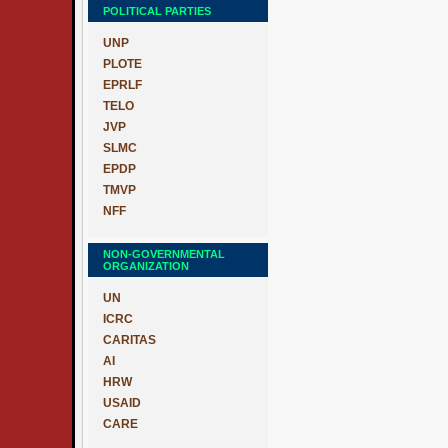
POLITICAL PARTIES
UNP
PLOTE
EPRLF
TELO
JVP
SLMC
EPDP
TMVP
NFF
NON-GOVERNMENTAL
ORGANIZATION
UN
ICRC
CARITAS
AI
HRW
USAID
CARE