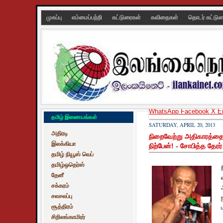
முகப்பு
எம்மைப்பற்றி
கட்டுரைகள்
கவிதைகள்
தொடர் கட்டு
WhatsApp
Facebook
X
E
தமிழ் இணையங்கள்
SATURDAY, APRIL 20, 2013
அதிரடி
நிறைவேற்று அதிகாரத்தை
இலக்கியா
நிற்பேன்! - சோபித்த தேரர்
தமிழ் நியூஸ் வெப்
தமிழ்ஒதெர்ஸ்
தேனீ
சக்கரம்
சலசலப்பு
சூத்திரம்
சிறிலங்காமிரர்