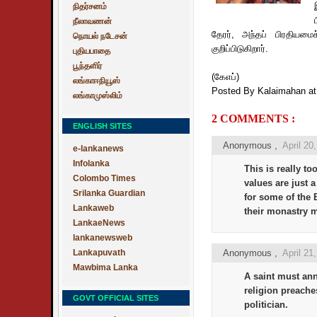
நிதர்சனம்
நீலாவணன்
தேரர், அந்தப் பிரதியமை
நொயல் நடேசன்
குறிப்பிடுகிறார்.
புதியபாதை
பூந்தளிர்
(கேஎப்)
லங்காஈநியூஸ்
Posted By Kalaimahan
a
லங்காமுஸ்லிம்
2 COMMENTS :
ENGLISH SITES
Anonymous ,
April 20
e-lankanews
Infolanka
This is really t
Colombo Times
values are just 
Srilanka Guardian
for some of the 
Lankaweb
their monastry m
LankaeNews
lankanewsweb
Lankapuvath
Anonymous ,
April 21
Mawbima Lanka
A saint must ann
religion preach
GOVT OFFICIAL SITES
politician.