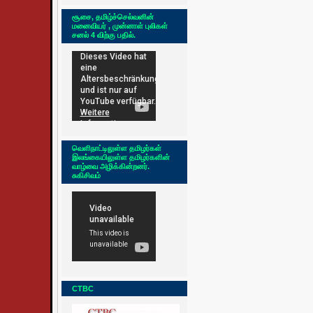
சூசை, தமிழ்ச்செல்வனின்
மனைவியர் , முன்னாள் புலிகள்
சனல் 4 விற்கு பதில்.
வெளிநாட்டிலுள்ள தமிழர்கள்
இலங்கையிலுள்ள தமிழர்களின்
வாழ்வை அழிக்கின்றனர்.
சுகிசிவம்
CTBC