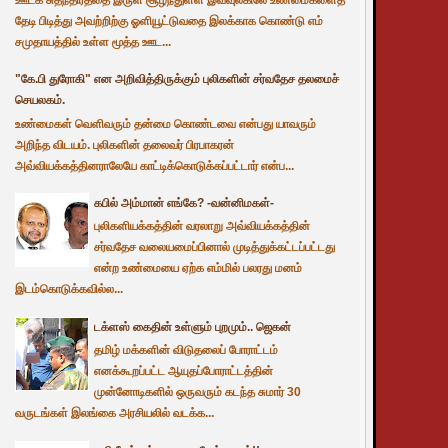
தேடி பிடித்து அவற்றிற்கு ஓளியூட்டுவதை இலக்காக கொண்டு எம்
சமுதாயத்தில் உள்ள மூத்த ஊட...
"கே.பி துரோகி" என அறிவித்திருக்கும் புலிகளின் சர்வதேச தலமைச்
செயலகம்.
உண்மைகள் வெளிவரும் தன்மை கொண்டவை என்பது யாவரும்
அறிந்த விடயம். புலிகளின் தலைவர் பிரபாகரன்
அவ்வியக்கத்தினராலேயே காட்டிக்கொடுக்கப்பட்டார் என்ப...
கபில் அம்மான் எங்கே? -வன்னிமகள்-
புலிகளியக்கத்தின் வரலாறு அவ்வியக்கத்தின்
சர்வதேச வலையமைப்பினால் முடித்துக்கட்டப்பட்டது
என்ற உண்மையை ஏற்க எம்மில் பலரது மனம்
இடம்கொடுக்கவில்ல...
டக்ளஸ் கைதின் உள்ளும் புறமும்.. ஜெகன்
தமிழ் மக்களின் விடுதலைப் போராட்டம்
எனக்கூறப்பட்ட ஆயுதப்போராட்டத்தின்
முன்னோடிகளில் ஒருவரும் கடந்த சுமார் 30
வருடங்கள் இலங்கை அரசியலில் வடக்க...