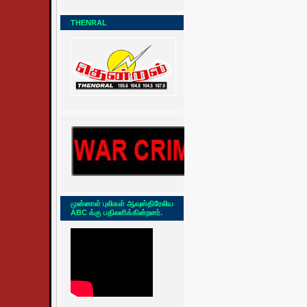
THENRAL
முன்னாள் புலிகள் ஆவுஸ்திரேலிய
ABC க்கு பதிலளிக்கின்றனர்.