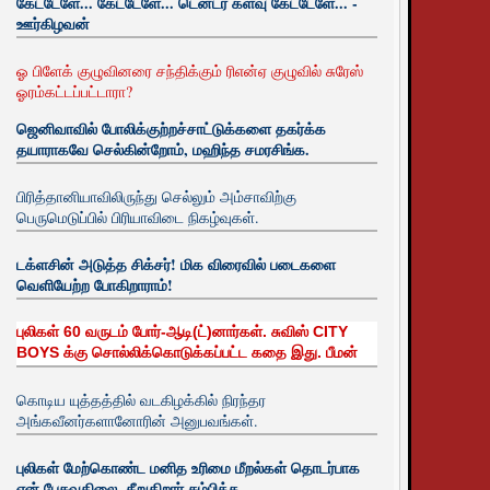
கேட்டேளே... கேட்டேளே... டென்டர் களவு கேட்டேளே... -
ஊர்கிழவன்
ஓ பிளேக் குழுவினரை சந்திக்கும் ரிஎன்ஏ குழுவில் சுரேஸ்
ஓரம்கட்டப்பட்டாரா?
ஜெனிவாவில் போலிக்குற்றச்சாட்டுக்களை தகர்க்க
தயாராகவே செல்கின்றோம், மஹிந்த சமரசிங்க.
பிரித்தானியாவிலிருந்து செல்லும் அம்சாவிற்கு
பெருமெடுப்பில் பிரியாவிடை நிகழ்வுகள்.
டக்ளசின் அடுத்த சிக்சர்! மிக விரைவில் படைகளை
வெளியேற்ற போகிறாராம்!
புலிகள் 60 வருடம் போர்-ஆடி(ட்)னார்கள். சுவிஸ் CITY
BOYS க்கு சொல்லிக்கொடுக்கப்பட்ட கதை இது. பீமன்
கொடிய யுத்தத்தில் வடகிழக்கில் நிரந்தர
அங்கவீனர்களானோரின் அனுபவங்கள்.
புலிகள் மேற்கொண்ட மனித உரிமை மீறல்கள் தொடர்பாக
ஏன் பேசுவதிலை. சீறுகிறார் சம்பிக்க