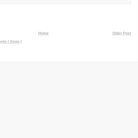
Home
Older Post
ts ( Atom )