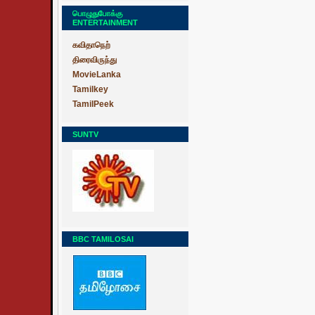
பொழுதுபோக்கு
ENTERTAINMENT
கவிதாநெற்
திரைவிருந்து
MovieLanka
Tamilkey
TamilPeek
SUNTV
BBC TAMILOSAI