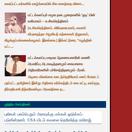
கவரப்பட்டவர்களில் வாழ்க்கையில் சில காலத்தை வீணா...
மட்டக்களப்புச் சமூக நடைமுறைகளில் ‘குடி’ யின்
வகிபாகம் – சு.சிவரெத்தினம்
(சு.சிவரெத்தினம், விரிவுரையாளர், சுவாமி
விபுலாநந்தா அழகியற் கற்கைகள் நிறுவகம்,
கிழக்குப்பல்கலைக்கழகம். இலங்கை.) இக்கட்டுரை, “ஈழத்தின்
மட்ட...
மட்டக்களப்பு மாநகர ஆணையாளரின் காணி
அபகரிப்பு அடாவடித்தனமும் கையாலாக
அதிகாரிகளின் பச்சோந்திதனமும்- பீமன்.
அடிமை விலங்கை உடைத்தெறிவோம் எனப் போராடப்
புறப்பட்ட தமிழினம் இன்று அதிகார வர்க்கத்திடம் கை கட்டி, வாய்மூடி
நிர்கதியாகி நிற்கவேண்டிய அவலநிலை த...
முந்திய செய்திகள்
புலிகள் பலம்பெறும் அளவுக்கு மக்கள் ஒடுக்கப்-
படுகின்றனர். USA யிடம் கவலை தெரிவித்த ரவிராஜ்