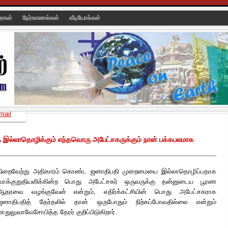
ரைகள்
நேர்காணல்கள்
வீடியோக்கள்
mail
 இல்லாதொழிக்கும் எந்தவொரு அபேட்சகருக்கும் நான் பக்கபலமாக
நிறைவேற்று அதிகாரம் கொண்ட ஜனாதிபதி முறைமையை இல்லாதொழிப்பதாக
வாக்குறுதியளிக்கின்ற பொது அபேட்சகர் ஒருவருக்கு தன்னுடைய பூரண
ஆதரவை வழங்குவேன் என்றும், எதிர்க்கட்சியின் பொது அபேட்சகராக
ஜனாதிபதித் தேர்தலில் தான் ஒருபோதும் நிற்கப்போவதில்லை என்றும்
மாதுலுவாவே
சோபித்த தேரர் குறிப்பிடுகிறார்.