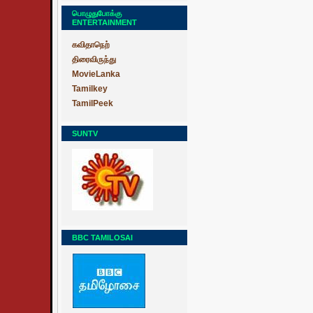
பொழுதுபோக்கு
ENTERTAINMENT
கவிதாநெற்
திரைவிருந்து
MovieLanka
Tamilkey
TamilPeek
SUNTV
BBC TAMILOSAI