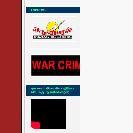
THENRAL
முன்னாள் புலிகள் ஆவுஸ்திரேலிய
ABC க்கு பதிலளிக்கின்றனர்.