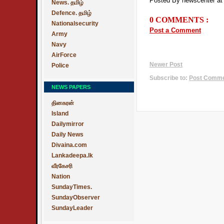
Posted By newscenter
a
News. தமிழ்
Defence. தமிழ்
0 COMMENTS :
Nationalsecurity
Post a Comment
Army
Navy
AirForce
Newer Post
Police
Subscribe to:
Post Commen
NEWS PAPERS
தினகரன்
Island
Dailymirror
Daily News
Divaina.com
Lankadeepa.lk
வீரகேசரி
Nation
SundayTimes.
SundayObserver
SundayLeader