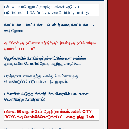
புலிகள் பலம்பெறும் அளவுக்கு மக்கள் ஒடுக்கப்-
படுகின்றனர். USA யிடம் கவலை தெரிவித்த ரவிராஜ்
கேட்டேளே... கேட்டேளே... டென்டர் களவு கேட்டேளே... -
ஊர்கிழவன்
ஓ பிளேக் குழுவினரை சந்திக்கும் ரிஎன்ஏ குழுவில் சுரேஸ்
ஓரம்கட்டப்பட்டாரா?
ஜெனிவாவில் போலிக்குற்றச்சாட்டுக்களை தகர்க்க
தயாராகவே செல்கின்றோம், மஹிந்த சமரசிங்க.
பிரித்தானியாவிலிருந்து செல்லும் அம்சாவிற்கு
பெருமெடுப்பில் பிரியாவிடை நிகழ்வுகள்.
டக்ளசின் அடுத்த சிக்சர்! மிக விரைவில் படைகளை
வெளியேற்ற போகிறாராம்!
புலிகள் 60 வருடம் போர்-ஆடி(ட்)னார்கள். சுவிஸ் CITY
BOYS க்கு சொல்லிக்கொடுக்கப்பட்ட கதை இது. பீமன்