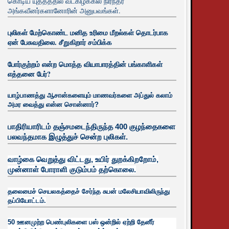
கொடிய யுத்தத்தில் வடகிழக்கில் நிரந்தர
அங்கவீனர்களானோரின் அனுபவங்கள்.
புலிகள் மேற்கொண்ட மனித உரிமை மீறல்கள் தொடர்பாக
ஏன் பேசுவதிலை. சீறுகிறார் சம்பிக்க
போர்குற்றம் என்ற மொத்த வியாபாரத்தின் பங்காளிகள்
எத்தனை பேர்?
யாழ்பாணத்து ஆசான்களையும் மாணவர்களை அப்துல் கலாம்
அமர வைத்து என்ன சொன்னார்?
பாதிரியாரிடம் தஞ்சமடைந்திருந்த 400 குழந்தைகளை
பலவந்தமாக இழுத்துச் சென்ற புலிகள்.
வாழ்கை வெறுத்து விட்டது, உயிர்
துறக்கிறறோம்,
முன்னாள் போராளி குடும்பம் தற்கொலை.
தலைமைச் செயலகத்தைச் சேர்ந்த சுபன் மலேசியாவிலிருந்து
தப்பியோட்டம்.
50 ஊனமுற்ற பெண்புலிகளை பஸ் ஒன்றில் ஏற்றி தேனீர்