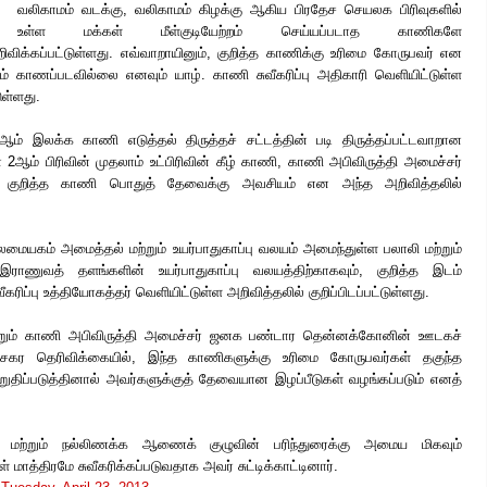
வலிகாமம் வடக்கு,
வலிகாமம் கிழக்கு ஆகிய பிரதேச செயலக பிரிவுகளில்
உள்ள மக்கள் மீள்குடியேற்றம் செய்யப்படாத காணிகளே
றிவிக்கப்பட்டுள்ளது. எவ்வாறாயினும், குறித்த காணிக்கு உரிமை கோருபவர் என
் காணப்படவில்லை எனவும் யாழ். காணி சுவீகரிப்பு அதிகாரி வெளியிட்டுள்ள
ுள்ளது.
் இலக்க காணி எடுத்தல் திருத்தச் சட்டத்தின் படி திருத்தப்பட்டவாறான
2ஆம் பிரிவின் முதலாம் உட்பிரிவின் கீழ் காணி, காணி அபிவிருத்தி அமைச்சர்
 குறித்த காணி பொதுத் தேவைக்கு அவசியம் என அந்த அறிவித்தலில்
ைமையகம் அமைத்தல் மற்றும் உயர்பாதுகாப்பு வலயம் அமைந்துள்ள பலாலி மற்றும்
ாணுவத் தளங்களின் உயர்பாதுகாப்பு வலயத்திற்காகவும், குறித்த இடம்
ிப்பு உத்தியோகத்தர் வெளியிட்டுள்ள அறிவித்தலில் குறிப்பிடப்பட்டுள்ளது.
்றும் காணி அபிவிருத்தி அமைச்சர் ஜனக பண்டார தென்னக்கோனின் ஊடகச்
ேகர தெரிவிக்கையில், இந்த காணிகளுக்கு உரிமை கோருபவர்கள் தகுந்த
ிப்படுத்தினால் அவர்களுக்குத் தேவையான இழப்பீடுகள் வழங்கப்படும் எனத்
 மற்றும் நல்லிணக்க ஆணைக் குழுவின் பரிந்துரைக்கு அமைய மிகவும்
ாத்திரமே சுவீகரிக்கப்படுவதாக அவர் சுட்டிக்காட்டினார்.