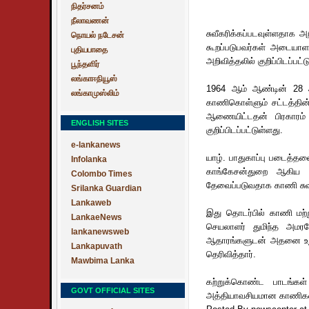
நிதர்சனம்
நீலாவணன்
சுவீகரிக்கப்படவுள்ளதாக அ
நொயல் நடேசன்
கூறப்படுபவர்கள் அடையாளம
புதியபாதை
அறிவித்தலில் குறிப்பிடப்பட்ட
பூந்தளிர்
லங்காஈநியூஸ்
1964 ஆம் ஆண்டின் 28 ஆம
லங்காமுஸ்லிம்
காணிகொள்ளும் சட்டத்தின் 
ஆணையிட்டதன் பிரகாரம்
ENGLISH SITES
குறிப்பிடப்பட்டுள்ளது.
e-lankanews
யாழ். பாதுகாப்பு படைத்தல
Infolanka
காங்கேசன்துறை ஆகிய இர
Colombo Times
தேவைப்படுவதாக காணி சுவீகர
Srilanka Guardian
Lankaweb
இது தொடர்பில் காணி மற
LankaeNews
செயலாளர் துமிந்த அமரச
lankanewsweb
ஆதாரங்களுடன் அதனை உறுத
Lankapuvath
தெரிவித்தார்.
Mawbima Lanka
கற்றுக்கொண்ட பாடங்கள்
GOVT OFFICIAL SITES
அத்தியாவசியமான காணிகள் ம