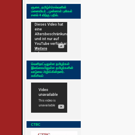
சூசை, தமிழ்ச்செல்வனின்
மனைவியர் , முன்னாள் புலிகள்
சனல் 4 விற்கு பதில்.
வெளிநாட்டிலுள்ள தமிழர்கள்
இலங்கையிலுள்ள தமிழர்களின்
வாழ்வை அழிக்கின்றனர்.
சுகிசிவம்
CTBC