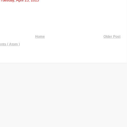
t
Tuesday, April 23, 2013
Home
Older Post
ts ( Atom )