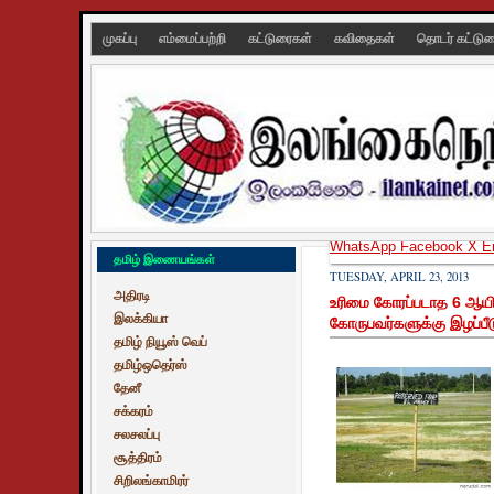
முகப்பு
எம்மைப்பற்றி
கட்டுரைகள்
கவிதைகள்
தொடர் கட்டு
WhatsApp
Facebook
X
E
தமிழ் இணையங்கள்
TUESDAY, APRIL 23, 2013
அதிரடி
உரிமை கோரப்படாத 6 ஆயிரம்
இலக்கியா
கோருபவர்களுக்கு இழப்பீ
தமிழ் நியூஸ் வெப்
தமிழ்ஒதெர்ஸ்
தேனீ
சக்கரம்
சலசலப்பு
சூத்திரம்
சிறிலங்காமிரர்