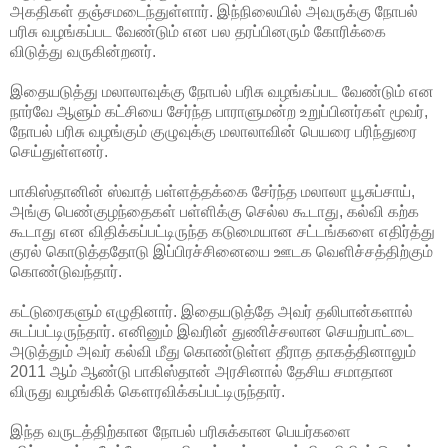
அகதிகள் தஞ்சமடைந்துள்ளார். இந்நிலையில் அவருக்கு நோபல்
பரிசு வழங்கப்பட வேண்டும் என பல தரப்பினரும் கோரிக்கை
விடுத்து வருகின்றனர்.
இதையடுத்து மலாலாவுக்கு நோபல் பரிசு வழங்கப்பட வேண்டும் என
நார்வே ஆளும் கட்சியை சேர்ந்த பாராளுமன்ற உறுப்பினர்கள் மூவர்,
நோபல் பரிசு வழங்கும் குழுவுக்கு மலாலாவின் பெயரை பரிந்துரை
செய்துள்ளனர்.
பாகிஸ்தானின் ஸ்வாத் பள்ளத்தக்கை சேர்ந்த மலாலா யூசுப்சாய்,
அங்கு பெண்குழந்தைகள் பள்ளிக்கு செல்ல கூடாது, கல்வி கற்க
கூடாது என விதிக்கப்பட்டிருந்த கடுமையான சட்டங்களை எதிர்த்து
குரல் கொடுத்ததோடு இப்பிரச்சினையை ஊடக வெளிச்சத்திற்கும்
கொண்டுவந்தார்.
கட்டுரைகளும் எழுதினார். இதையடுத்தே அவர் தலிபான்களால்
சுடப்பட்டிருந்தார். எனினும் இவரின் துணிச்சலான செயற்பாட்டை
அடுத்தும் அவர் கல்வி மீது கொண்டுள்ள தீராத தாகத்தினாலும்
2011 ஆம் ஆண்டு பாகிஸ்தான் அரசினால் தேசிய சமாதான
விருது வழங்கிக் கௌரவிக்கப்பட்டிருந்தார்.
இந்த வருடத்திற்கான நோபல் பரிசுக்கான பெயர்களை