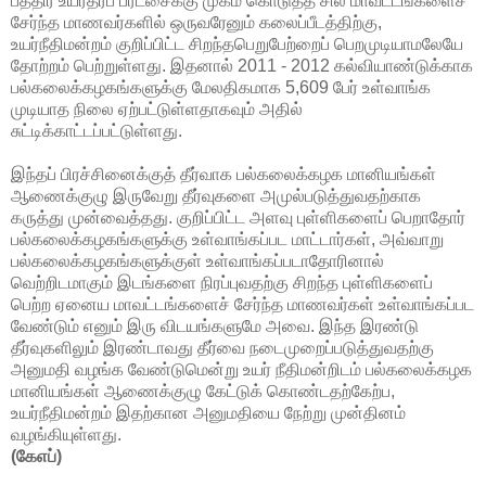
பத்திர உயர்தரப் பரீட்சைக்கு முகம் கொடுத்த சில மாவட்டங்களைச்
சேர்ந்த மாணவர்களில் ஒருவரேனும் கலைப்பீடத்திற்கு,
உயர்நீதிமன்றம் குறிப்பிட்ட சிறந்தபெறுபேற்றைப் பெறமுடியாமலேயே
தோற்றம் பெற்றுள்ளது. இதனால் 2011 - 2012 கல்வியாண்டுக்காக
பல்கலைக்கழகங்களுக்கு மேலதிகமாக 5,609 பேர் உள்வாங்க
முடியாத நிலை ஏற்பட்டுள்ளதாகவும் அதில்
சுட்டிக்காட்டப்பட்டுள்ளது.
இந்தப் பிரச்சினைக்குத் தீர்வாக பல்கலைக்கழக மானியங்கள்
ஆணைக்குழு இருவேறு தீர்வுகளை அமுல்படுத்துவதற்காக
கருத்து முன்வைத்தது. குறிப்பிட்ட அளவு புள்ளிகளைப் பெறாதோர்
பல்கலைக்கழகங்களுக்கு உள்வாங்கப்பட மாட்டார்கள், அவ்வாறு
பல்கலைக்கழகங்களுக்குள் உள்வாங்கப்படாதோரினால்
வெற்றிடமாகும் இடங்களை நிரப்புவதற்கு சிறந்த புள்ளிகளைப்
பெற்ற ஏனைய மாவட்டங்களைச் சேர்ந்த மாணவர்கள் உள்வாங்கப்பட
வேண்டும் எனும் இரு விடயங்களுமே அவை. இந்த இரண்டு
தீர்வுகளிலும் இரண்டாவது தீர்வை நடைமுறைப்படுத்துவதற்கு
அனுமதி வழங்க வேண்டுமென்று உயர் நீதிமன்றிடம் பல்கலைக்கழக
மானியங்கள் ஆணைக்குழு கேட்டுக் கொண்டதற்கேற்ப,
உயர்நீதிமன்றம் இதற்கான அனுமதியை நேற்று முன்தினம்
வழங்கியுள்ளது.
(கேஎப்)