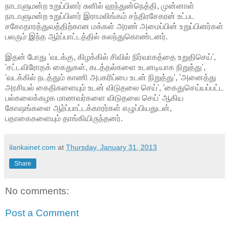
நாடாளுமன்ற உறுப்பினர் சுனில் ஹந்துன்நெத்தி, முன்னாள்
நாடாளுமன்ற உறுப்பினர் இராமலிங்கம் சந்திரசேகரன் உட்பட
சகோதாரத்துவத்திற்கான மக்கள் அரண் அமைப்பின்
உறுப்பினர்கள்
பலரும் இந்த ஆர்ப்பாட்டத்தில் கலந்துகொண்டனர்.
இதன் போது 'வடக்கு, கிழக்கில் சிவில் நிர்வாகத்தை உறுதிசெய்',
'சட்டவிரோதக் கைதுகள், கடத்தல்களை உடனடியாக நிறுத்து',
'வடக்கில் நடத்தும் காணி அபகரிப்பை உடன் நிறுத்து', 'அனைத்து
அரசியல் கைதிகளையும் உடன் விடுதலை செய்', 'கைதுசெய்யப்பட்ட
பல்கலைக்கழக மாணவர்களை விடுதலை செய்' ஆகிய
கோஷங்களை ஆர்ப்பாட்டக்காரர்கள் எழுப்பியதுடன்,
பதாகைகளையும் தாங்கியிருந்தனர்.
ilankainet.com
at
Thursday, January 31, 2013
Share
No comments:
Post a Comment