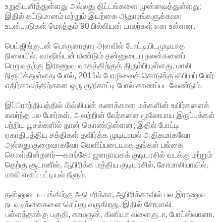
உறுதியளித்துள்ளது அல்லது திட்டங்களை முன்வைத்துள்ளது;
இதில் கட்டுமானம் மற்றும் இயற்கை ஆதாரங்களுக்கான
உடன்பாடுகள் மொத்தம் 90 பில்லியன் டாலர்கள் என உள்ளன.
பெய்ஜிங்குடன் பொருளாதார அளவில் போட்டியிடமுடியாத
நிலையில், வாஷிங்டன் மீண்டும் தன்னுடைய நலன்களைப்
பெறுவதற்கு இராணுவ வாதத்திற்குத் திரும்பியுள்ளது. மாலி
நிரூபித்துள்ளது போல், 2011ல் பேரழிவைக் கொடுத்த லிபியப் போர்
எதிர்காலத்திற்கான ஒரு குறிகாட்டி போல் காணப்பட வேண்டும்.
இப்பிராந்தியத்தில் மில்லியன் கணக்கான மக்களின் உயிர்களைக்
கவர்ந்த பல போர்கள், அவற்றின் வேர்களை மூலோபாய இருப்புக்கள்
பற்றிய பூசல்களில் தான் கொண்டுள்ளன; இதில் போட்டி
ஏகாதிபத்திய சக்திகள் தவிர்க்க முடியாமல் அதிகமாகவோ
அல்லது குறைவாகவோ வெளிப்படையாக தங்கள் பங்கை
கொள்கின்றனர்—காங்கோ ஜனநாயகக் குடியரசில் வடக்கு மற்றும்
தெற்கு சூடானில், ஆபிரிக்க மத்திய குடியரசில், சோமாலியாவில்,
மாலி எனப் பட்டியல் நீளும்.
தன்னுடைய பங்கிற்கு அமெரிக்கா, ஆபிரிக்காவில் பல இராணுவ
நடவடிக்கைகளை செய்து வருகிறது. இதில் சோமாலி
பள்ளத்தாக்கு பகுதி, காமரூன், கினியா வளைகுடா, போட்ஸ்வானா,