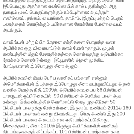
கண்டத்தில் நடத்துவதுடன் தொடங்குகிறது; அங்கு அமெரிக்கா
இப்பொழுது அதற்கான எண்ணெயில் கால் பகுதிக்கும், அது
நுகரும் மூலப் பொருட்களுக்கும் நம்பியுள்ளது; அவற்றுள்
எண்ணெய், தங்கம், வைரங்கள், தாமிரம், இரும்பு மற்றும் பெரும்
பணத்தைக் கொடுக்கும் பயிர்களான கோக்கோ போன்றவையும்
அடங்கும்.
வாஷிங்டன் மற்றும் பிற பிரதான சக்திகளை பொறுத்த வரை
ஆபிரிக்கா ஒரு விளையாட்டுக் களம் போன்றதாகும். முழுக்
கண்டத்தின் மீதும் மேலாதிக்கத்தை கொள்வதற்கு அமெரிக்கா
நோக்கம் கொண்டுள்ளது; இப்பூசலில் அதன் முக்கிய
போட்டியாளன் இப்பொழுது சீனா ஆகும்.
ஆபிரிக்காவின் மிகப் பெரிய வணிகப் பங்காளி என்னும்
அமெரிக்காவின் இடத்தை இப்பொழுது சீனா கடந்துவிட்டது; அதன்
வணிக மொத்த நிதி 2009ல், அமெரிக்காவுடைய 86 பில்லியன்
டாலருடன் ஒப்பிடுகையில், 90 பில்லியன் அமெரிக்க டாலர் ஆக
உள்ளது; இக்கண்டத்தில் வெளிநாட்டு நேரடி முதலீடுகள் 50
பில்லியன் டாலருக்கு மேல் உள்ளன. இருதரப்பு வணிகம் 2011ல் 160
பில்லியன் டாலர்கள் என்று விளங்கியது; இந்த ஆண்டு இது 200
பில்லியன் டாலரை அடையும் என எதிர்பார்க்கப்படுகிறது.
இதைத்தவிர, சீனா 2010ல் இருந்து ஆபிரிக்காவில் வணிகத்
திட்டங்களுக்குக் கிட்டத்தட்ட 101 பில்லியன் டாலர்களை உதவ