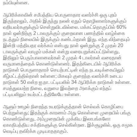
நம்பியுள்ளன.
ஆபிரிக்காவின் சமீபத்திய பொருளாதார வளர்ச்சி ஒரு புறம்
இருந்தாலும், அதில் இருந்து நலன் ஏதும் தொழிலாளர்களுக்கும்
வறியவர்களுக்கும் சென்றுவிடவில்லை. மக்கட்தொகுப்பில் 60%
நாள் ஒன்றிற்கு 2 டாலருக்கும் குறைவான பணத்தில் வாழ்க்கை
நடத்தும் நிலையில் இருக்கும் கண்டம்தான் இது. எந்த விந்தையும்
இன்றி மத்தியதர வர்க்கம் என்பது நாள் ஒன்றுக்கு 2 முதல் 20
டாலருக்குள் வாழும் மக்கள் என்று வரையறுக்கப்பட்டுள்ளது,
இதிலும் பெரும்பாலானவர்கள் 2 முதல் 4 டாலர்கள் வரைதான்
வருமானத்தைக் கொண்டுள்ளனர். இதற்கிடையில் ஆபிரிக்க
நாடுகள் பொருளாதாரச் செயற்பாட்டின் எந்த நடவடிக்கையிலும்
கீழ்மட்டத்தில்தான் உள்ளன; மிகவும் குறைந்த வளர்ச்சி உடைய
நாடுகள் 50 என்ற ஐ.நா. பட்டியலில் 34 ஆபிரிக்க நாடுகள் உள்ளன.
சமத்துவமற்ற நிலை, வறுமை இவற்றை அளக்கும் எந்தப்
பட்டியலிலும் உயர்மட்டத்திலேயே உள்ளன.
ஆளும் ஊழல் நிறைந்த உயரடுக்குத்தான் செல்வக் கொழிப்பை
பெற்றுள்ளது; இதற்குக் காரணம் அது கொள்ளை முறையில் பங்கு
கொண்டுள்ளது, அம்முறையின் முக்கிய இலாபங்களோ
ஏகாதிபத்திய சக்திகளுக்கு செல்கின்றன. இச்சூழலில், ஒரு சமூக
வெடிப்பு தவிர்க்க முடியாததாகும்.