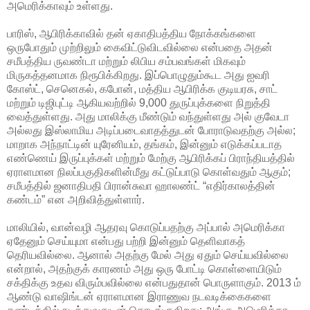
அமெரிக்காவும் உள்ளது.
பாரிஸ், ஆபிரிக்காவில் தன் ஏகாதிபத்திய நோக்கங்களை
ஒருபோதும் முற்றிலும் கைவிட்டுவிடவில்லை என்பதை அதன்
சமீபத்திய ருவண்டா மற்றும் லிபிய சம்பவங்கள் மிகவும்
மிருகத்தனமாக நிரூபிக்கிறது. இப்பொழுதும்கூட அது ஐவரி
கோஸ்ட், செனெகல், கபோன், மத்திய ஆபிரிக்க குடியரசு, சாட்
மற்றும் டிஜிபுட்டி ஆகியவற்றில் 9,000 துருப்புக்களை நிறுத்தி
வைத்துள்ளது. அது மாலிக்கு மீண்டும் வந்துள்ளது அல் குவேடா
அல்லது இஸ்லாமிய அடிப்படைவாதத்துடன் போராடுவதற்கு அல்ல;
மாறாக அந்நாட்டின் யுரேனியம், தங்கம், இன்னும் எடுக்கப்படாத
எண்ணெய் இருப்புக்கள் மற்றும் மேற்கு ஆபிரிக்கப் பிராந்தியத்தில்
ஏராளமான நிலப்பகுதிகளின்மீது கட்டுப்பாடு கொள்வதும் ஆகும்;
சமீபத்தில் ஜனாதிபதி பிரான்சுவா ஹாலண்ட் “எதிர்காலத்தின்
கண்டம்” என அறிவித்துள்ளார்.
மாலியில், வான்வழி ஆதரவு கொடுப்பதற்கு அப்பால் அமெரிக்கா
ஏதேனும் செய்யுமா என்பது பற்றி இன்னும் தெளிவாகத்
தெரியவில்லை. ஆனால் அதற்கு மேல் அது ஏதும் செய்யவில்லை
என்றால், அதற்குக் காரணம் அது ஒரு போட்டி கொள்ளையிடும்
சக்திக்கு உதவ விரும்பவில்லை என்பதுதான் பொருளாகும். 2013 ம்
ஆண்டு வாஷிங்டன் ஏராளமான இராணுவ நடவடிக்கைகளை