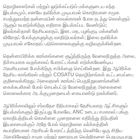
தொழிலாளர்கள் மற்றும் ஒடுக்கப்படும் மக்களுடைய எந்த
இயக்கமும், எனவே தவிர்க்க முடியாமல் கொடூரமான சமூக
சமத்துவமற்ற தன்மையின் காவல்காரன் போல நடந்து கொள்ளும்
ஆளும் உயரடுக்கிற்கு எதிராக இயக்கப்பட வேண்டும்;
இவர்கள்தான் தேசியவாதம், இன, மத, பழங்குடி மக்களின்
விரோதப் போக்குகளுக்கு வாதிடுபவர்கள்; இவை தவிர்க்க
முடியாமல் சகோதரப் படுகொலைகளுக்கு வழிவகுக்கின்றன.
தென்னாபிரிக்க சுரங்கங்களை சூழ்ந்திருந்த வேலைநிறுத்த அலை,
நிச்சயமாக வருங்காலப் போராட்டங்கள் எடுக்கவேண்டிய
அவசியமான போக்கிற்கு சமிக்ஞை செய்கின்றன. இது ஆபிரிக்க
தேசிய காங்கிரஸ் மற்றும் COSATU தொழிற்சங்கக் கூட்டமைப்பை
குறிவைக்கிறது; அவைதான் சுரங்கப் பெருநிறுவனங்களின்
கைக்கூலிகள் போல் செயல்பட்டு வேலைநிறுத்த அலைகளை
கொலைக்கார அடக்குமுறையைக் கையாண்டு நசுக்கினர்.
ஆபிரிக்காவிலும் சர்வதேச ரீதியாகவும் தேசியவாத ஆட்சிகளும்
இயக்கங்களும் இருப்பது போலவே, ANC உடைய சமகாலப் பங்கு
ஏகாதிபத்தியக் கொள்ளை முறைகளை எதிர்த்து நிற்பதின்
இயலாமைக்கும் அதே போல் தொழிலாள வர்க்கத்தின்
சுயாதீனமான அரசியல் போராட்டத்திற்கு வெளியே ஒரு சிறிய
அளவிலேனும் சமூக மற்றும் ஜனநாயக வெற்றிகளை பெறமுடியாது