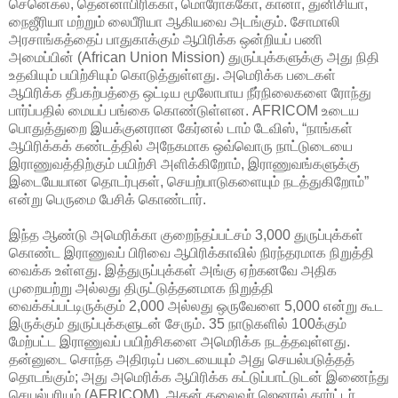
செனெகல், தென்னாபிரிக்கா, மொரோக்கோ, கானா, துனிசியா,
நைஜீரியா மற்றும் லைபீரியா ஆகியவை அடங்கும். சோமாலி
அரசாங்கத்தைப் பாதுகாக்கும் ஆபிரிக்க ஒன்றியப் பணி
அமைப்பின் (African Union Mission) துருப்புக்களுக்கு அது நிதி
உதவியும் பயிற்சியும் கொடுத்துள்ளது. அமெரிக்க படைகள்
ஆபிரிக்க தீபகற்பத்தை ஒட்டிய மூலோபாய நீர்நிலைகளை ரோந்து
பார்ப்பதில் மையப் பங்கை கொண்டுள்ளன. AFRICOM உடைய
பொதுத்துறை இயக்குனரான கேர்னல் டாம் டேவிஸ், “நாங்கள்
ஆபிரிக்கக் கண்டத்தில் அநேகமாக ஒவ்வொரு நாட்டுடையை
இராணுவத்திற்கும் பயிற்சி அளிக்கிறோம், இராணுவங்களுக்கு
இடையேயான தொடர்புகள், செயற்பாடுகளையும் நடத்துகிறோம்”
என்று பெருமை பேசிக் கொண்டார்.
இந்த ஆண்டு அமெரிக்கா குறைந்தப்பட்சம் 3,000 துருப்புக்கள்
கொண்ட இராணுவப் பிரிவை ஆபிரிக்காவில் நிரந்தரமாக நிறுத்தி
வைக்க உள்ளது. இத்துருப்புக்கள் அங்கு ஏற்கனவே அதிக
முறையற்று அல்லது திருட்டுத்தனமாக நிறுத்தி
வைக்கப்பட்டிருக்கும் 2,000 அல்லது ஒருவேளை 5,000 என்று கூட
இருக்கும் துருப்புக்களுடன் சேரும். 35 நாடுகளில் 100க்கும்
மேற்பட்ட இராணுவப் பயிற்சிகளை அமெரிக்க நடத்தவுள்ளது.
தன்னுடை சொந்த அதிரடிப் படையையும் அது செயல்படுத்தத்
தொடங்கும்; அது அமெரிக்க ஆபிரிக்க கட்டுப்பாட்டுடன் இணைந்து
செயல்புரியும் (AFRICOM). அதன் தலைவர் ஜெனரல் கார்ட்டர்