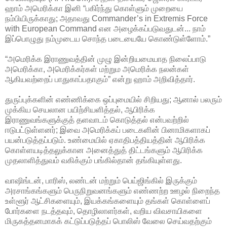
ஹாம் அமெரிக்கா இனி “பகிர்ந்து கொள்ளும் முறையை
நம்பியிருக்காது; அதாவது Commander’s in Extremis Force
with European Command என அழைக்கப்படுவதுடன்... நாம்
இப்பொழுது நம்முடைய சொந்த படையையே கொண்டுள்ளோம்.”
“அமெரிக்க இராணுவத்தின் முழு இன்றியமையாத நிலைப்பாடு
அமெரிக்கா, அமெரிக்கர்கள் மற்றும அமெரிக்க நலன்கள்
ஆகியவற்றைப் பாதுகாப்பதாகும்” என்று ஹாம் அறிவித்தார்.
துருப்புக்களின் எண்ணிக்கை ஒப்புமையில் சிறியது; ஆனால் பலரும்
முக்கிய செயலான பயிற்சியளித்தல், ஆபிரிக்க
இராணுவங்களுக்குத் தளவாடம் கொடுத்தல் என்பவற்றில்
ஈடுபட்டுள்ளனர்; இவை அமெரிக்கப் படைகளின் பினாமிகளாகப்
பயன்படுத்தப்படும். உண்மையில் ஏகாதிபத்தியத்தின் ஆபிரிக்க
கொள்ளயடித்தலுக்கான அனைத்துத் திட்டங்களும் ஆபிரிக்க
முதலாளித்துவம் வகிக்கும் பங்கில்தான் தங்கியுள்ளது.
வாஷிங்டன், பாரிஸ், லண்டன் மற்றும் பெய்ஜிங்கில் இருக்கும்
அரசாங்கங்களும் பெருநிறுவனங்களும் எண்ணற்ற ஊழல் நிறைந்த
உள்ளூர் ஆட்சிகளையும், இயக்கங்களையும் தங்கள் கொள்ளைப்
போர்களை நடத்தவும், தொழிலாளர்கள், வறிய விவசாயிகளை
மிருகத்தனமாகக் கட்டுப்படுத்தப் பொலிஸ் வேலை செய்வதற்கும்