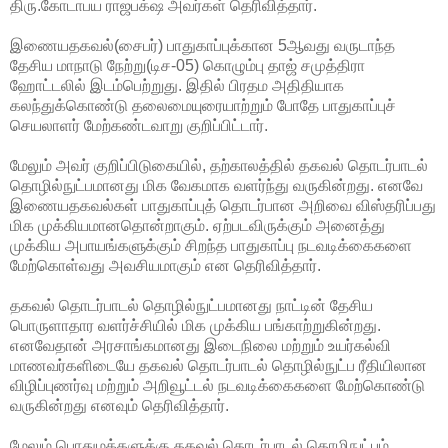
திரு.கோடாபய ராஜபக்‌ஷ
அவர்கள் தெரிவித்தார்.
இணையதகவல்(சைபர்) பாதுகாப்புக்கான 5ஆவது வருடாந்த
தேசிய மாநாடு நேற்று(டிச-05) கொழும்பு தாஜ் சமுத்திரா
ஹோட்டலில் இடம்பெற்றுது. இதில் பிரதம அதிதியாக
கலந்துக்கொண்டு தலைமையுரையாற்றும் போதே பாதுகாப்புச்
செயலாளர் மேற்கண்டவாறு குறிப்பிட்டார்.
மேலும் அவர் குறிப்பிடுகையில், தற்காலத்தில் தகவல் தொடர்பாடல்
தொழில்நுட்பமானது மிக வேகமாக வளர்ந்து வருகின்றது. எனவே
இணையதகவல்கள் பாதுகாப்புத் தொடர்பான அறிவை விஸ்தரிப்பது
மிக முக்கியமானதொன்றாகும். ஏற்படவிருக்கும் அனைத்து
முக்கிய அபாயங்களுக்கும் சிறந்த பாதுகாப்பு நடவடிக்கைகளை
மேற்கொள்வது அவசியமாகும் என தெரிவித்தார்.
தகவல் தொடர்பாடல் தொழில்நுட்பமானது நாட்டின் தேசிய
பொருளாதார வளர்ச்சியில் மிக முக்கிய பங்காற்றுகின்றது.
எனவேதான் அரசாங்கமானது இடைநிலை மற்றும் உயர்கல்வி
மாணவர்களிடையே தகவல் தொடர்பாடல் தொழில்நுட்ப ரீதியிலான
விழிப்புணர்வு மற்றும் அறிவூட்டல் நடவடிக்கைகளை மேற்கொண்டு
வருகின்றது எனவும் தெரிவித்தார்.
மேலும் பொதுமக்களுக்கு தகவல் தொடர்பாடல் தொழிநுட்பம்