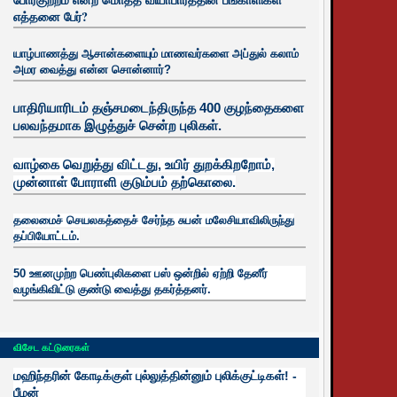
எத்தனை பேர்?
யாழ்பாணத்து ஆசான்களையும் மாணவர்களை அப்துல் கலாம்
அமர வைத்து என்ன சொன்னார்?
பாதிரியாரிடம் தஞ்சமடைந்திருந்த 400 குழந்தைகளை
பலவந்தமாக இழுத்துச் சென்ற புலிகள்.
வாழ்கை வெறுத்து விட்டது, உயிர்
துறக்கிறறோம்,
முன்னாள் போராளி குடும்பம் தற்கொலை.
தலைமைச் செயலகத்தைச் சேர்ந்த சுபன் மலேசியாவிலிருந்து
தப்பியோட்டம்.
50 ஊனமுற்ற பெண்புலிகளை பஸ் ஒன்றில் ஏற்றி தேனீர்
வழங்கிவிட்டு குண்டு வைத்து தகர்த்தனர்.
விசேட கட்டுரைகள்
மஹிந்தரின் கோடிக்குள் புல்லுத்தின்னும் புலிக்குட்டிகள்! -
பீமன்