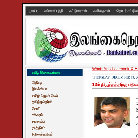
முகப்பு
எம்மைப்பற்றி
கட்டுரைகள்
கவிதைகள்
தொடர் கட்டு
WhatsApp
Facebook
X
E
தமிழ் இணையங்கள்
THURSDAY, DECEMBER 13, 2
அதிரடி
13ம் திருத்தத்திற்கு ப
இலக்கியா
தமிழ் நியூஸ் வெப்
அ
தமிழ்ஒதெர்ஸ்
ச
தேனீ
இ
சக்கரம்
ப
சலசலப்பு
ம
சூத்திரம்
சிறிலங்காமிரர்
க