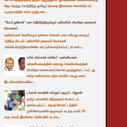
தேடி பிடித்து அவற்றிற்கு ஓளியூட்டுவதை இலக்காக கொண்டு எம்
சமுதாயத்தில் உள்ள மூத்த ஊட...
"கே.பி துரோகி" என அறிவித்திருக்கும் புலிகளின் சர்வதேச தலமைச்
செயலகம்.
உண்மைகள் வெளிவரும் தன்மை கொண்டவை என்பது யாவரும்
அறிந்த விடயம். புலிகளின் தலைவர் பிரபாகரன்
அவ்வியக்கத்தினராலேயே காட்டிக்கொடுக்கப்பட்டார் என்ப...
கபில் அம்மான் எங்கே? -வன்னிமகள்-
புலிகளியக்கத்தின் வரலாறு அவ்வியக்கத்தின்
சர்வதேச வலையமைப்பினால் முடித்துக்கட்டப்பட்டது
என்ற உண்மையை ஏற்க எம்மில் பலரது மனம்
இடம்கொடுக்கவில்ல...
டக்ளஸ் கைதின் உள்ளும் புறமும்.. ஜெகன்
தமிழ் மக்களின் விடுதலைப் போராட்டம்
எனக்கூறப்பட்ட ஆயுதப்போராட்டத்தின்
முன்னோடிகளில் ஒருவரும் கடந்த சுமார் 30
வருடங்கள் இலங்கை அரசியலில் வடக்க...