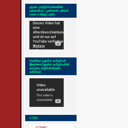
சூசை, தமிழ்ச்செல்வனின்
மனைவியர் , முன்னாள் புலிகள்
சனல் 4 விற்கு பதில்.
வெளிநாட்டிலுள்ள தமிழர்கள்
இலங்கையிலுள்ள தமிழர்களின்
வாழ்வை அழிக்கின்றனர்.
சுகிசிவம்
CTBC