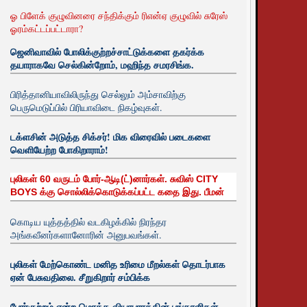
ஓ பிளேக் குழுவினரை சந்திக்கும் ரிஎன்ஏ குழுவில் சுரேஸ்
ஓரம்கட்டப்பட்டாரா?
ஜெனிவாவில் போலிக்குற்றச்சாட்டுக்களை தகர்க்க
தயாராகவே செல்கின்றோம், மஹிந்த சமரசிங்க.
பிரித்தானியாவிலிருந்து செல்லும் அம்சாவிற்கு
பெருமெடுப்பில் பிரியாவிடை நிகழ்வுகள்.
டக்ளசின் அடுத்த சிக்சர்! மிக விரைவில் படைகளை
வெளியேற்ற போகிறாராம்!
புலிகள் 60 வருடம் போர்-ஆடி(ட்)னார்கள். சுவிஸ் CITY
BOYS க்கு சொல்லிக்கொடுக்கப்பட்ட கதை இது. பீமன்
கொடிய யுத்தத்தில் வடகிழக்கில் நிரந்தர
அங்கவீனர்களானோரின் அனுபவங்கள்.
புலிகள் மேற்கொண்ட மனித உரிமை மீறல்கள் தொடர்பாக
ஏன் பேசுவதிலை. சீறுகிறார் சம்பிக்க
போர்குற்றம் என்ற மொத்த வியாபாரத்தின் பங்காளிகள்