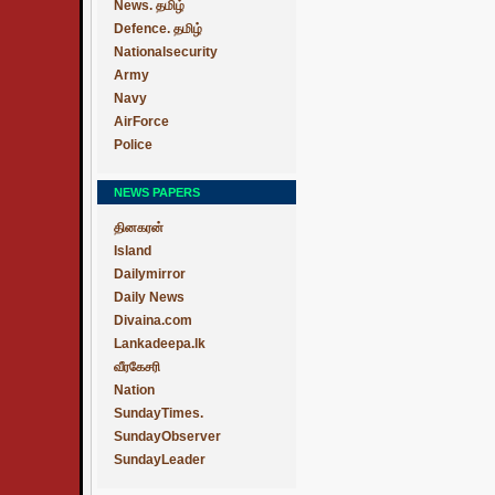
News. தமிழ்
Defence. தமிழ்
Nationalsecurity
Army
Navy
AirForce
Police
NEWS PAPERS
தினகரன்
Island
Dailymirror
Daily News
Divaina.com
Lankadeepa.lk
வீரகேசரி
Nation
SundayTimes.
SundayObserver
SundayLeader