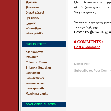
நிதர்சனம்
இவ் யோசனையின் மூல
திட்டமிட்டுள்ளதாகவும
நீலாவணன்
தெரிவித்துள்ளார்.
நொயல் நடேசன்
புதியபாதை
லொஹான் ரத்வத்தை முன்னாள
பூந்தளிர்
யாவரும் அறிந்தது.
லங்காஈநியூஸ்
Posted By இலங்கைநெற்
a
லங்காமுஸ்லிம்
0 COMMENTS :
ENGLISH SITES
Post a Comment
e-lankanews
Infolanka
Colombo Times
Newer Post
Srilanka Guardian
Subscribe to:
Post Commen
Lankaweb
LankaeNews
lankanewsweb
Lankapuvath
Mawbima Lanka
GOVT OFFICIAL SITES