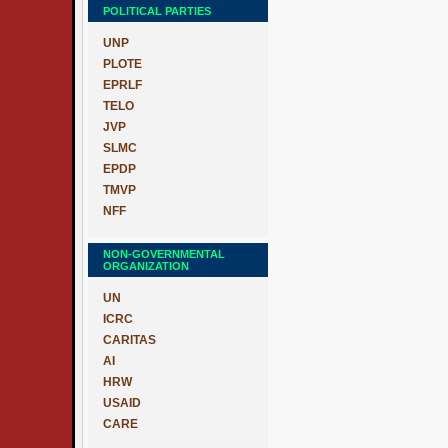
POLITICAL PARTIES
UNP
PLOTE
EPRLF
TELO
JVP
SLMC
EPDP
TMVP
NFF
NON-GOVERNMENTAL
ORGANIZATION
UN
ICRC
CARITAS
AI
HRW
USAID
CARE