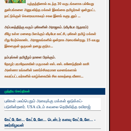
யுத்தத்தினால் கடந்த 30 வருடங்களாக பல்வேறு
துன்பங்களை அனுபவித்த மக்கள் இலங்கை தமிழர்கள் ஒன்றுபட்ட
நாட்டுக்குள் கௌரவமாகவும் சகல இனங் களுடனும் ...
அம்பலத்திற்கு வரும் புலிகளின் அராஜகம். (வீடியோ ஆதாரம்)
கீழே உள்ள மனதை பிளக்கும் வீடியோ காட்சி, புலிகள் தமிழ் மக்கள்
மீது மேற்கொண்ட அராஜகங்களில் ஒன்றாக அமைகின்றது. 15 வயது
இளைஞன் ஒருவன் தனது குடும...
நம்புங்கள் தமிழீழம் நாளை பிறக்கும்.
தோழர் பரமதேவாவின் மருமகன் எஸ். எஸ். கணேந்திரன் காசி
அண்ணா உங்களின் உணர்ச்சிகரமான வசனங்களால்
கவரப்பட்டவர்களில் வாழ்க்கையில் சில காலத்தை வீணா...
முந்திய செய்திகள்
புலிகள் பலம்பெறும் அளவுக்கு மக்கள் ஒடுக்கப்-
படுகின்றனர். USA யிடம் கவலை தெரிவித்த ரவிராஜ்
கேட்டேளே... கேட்டேளே... டென்டர் களவு கேட்டேளே... -
ஊர்கிழவன்