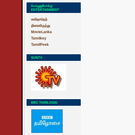
பொழுதுபோக்கு
ENTERTAINMENT
கவிதாநெற்
திரைவிருந்து
MovieLanka
Tamilkey
TamilPeek
SUNTV
BBC TAMILOSAI