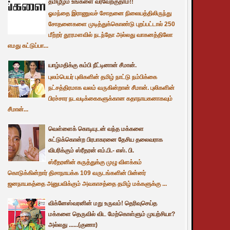
தமிழீழம் உங்களை வரவேற்குதாம்!!
ஓமந்தை இராணுவச் சோதனை நிலையத்திலிருந்து
சோதனைகளை முடித்துக்கொண்டு புறப்பட்டால் 250
மீற்றர் தூரமளவில் நடந்தோ அல்லது வாகனத்திலோ
எமது கட்டுப்பா...
யாழ்மதிக்கு கம்பி நீட்டினான் சீமான்.
புலம்பெயர் புலிகளின் தமிழ் நாட்டு நம்பிக்கை
நட்சத்திரமாக வலம் வருகின்றான் சீமான். புலிகளின்
பிரச்சார நடவடிக்கைகளுக்கான கதாநாயகனாகவும்
சீமான்...
வெள்ளைக் கொடியுடன் வந்த மக்களை
சுட்டுக்கொன்ற பிரபாகரனை தேசிய தலைவராக
விபரிக்கும் ஸ்ரீதரன் எம்.பி.- எஸ். பி.
ஸ்ரீதரனின் கருத்துக்கு முழு விளக்கம்
கொடுக்கின்றார் திசாநாயக்க 109 வருடங்களின் பின்னர்
ஜனநாயகத்தை அனுபவிக்கும் அவகாசத்தை தமிழ் மக்களுக்கு ...
விக்னேஸ்வரனின் மறு உருவம்! தெரிவுசெய்த
மக்களை தெருவில் விட மேற்கொள்ளும் முயற்சியா?
அல்லது ......(குணா)