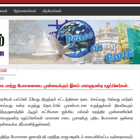
ரைகள்
நேர்காணல்கள்
வீடியோக்கள்
mail
012
திலாக மாற்று யோசனையை முன்வைக்கும் இளம் பாராளுமன்ற உறுப்பினர்கள்.
ரசியல் யாப்பின் 13வது திருத்தச் சட்டத்தினை தடை செய்வது அல்லது மாற்றம்
ெய்வது என்ற கருத்து தொடர்பில் முரண்பாடான கருத்துக்கள் நிலவிவரும்
த்தருணத்தில் ஆழும் கட்சியான ஐக்கிய மக்கள் சுதந்திர முன்னணியின்
ாராளுமன்ற உறுப்பினர்கள் மாகாண சபை முறைக்கு புதிய
யோசனை ஒன்றை
ுன்வைக்க தீர்மானித்துள்ளனர்.
ுறித்த யோசனை ஜனாதிபதி மஹிந்த ராஜபக்ஷவிடம் கையளிக்கப்படவுள்ளதாகவும்