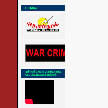
THENRAL
முன்னாள் புலிகள் ஆவுஸ்திரேலிய
ABC க்கு பதிலளிக்கின்றனர்.