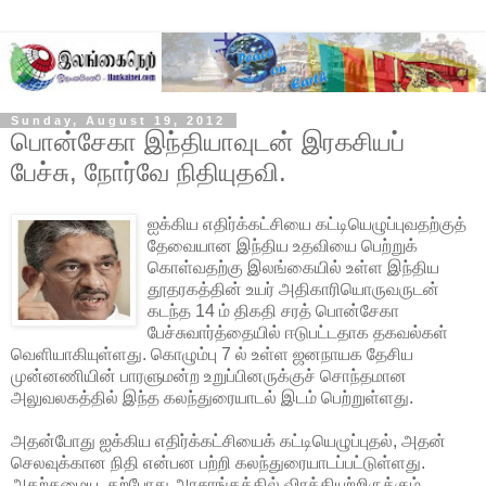
Sunday, August 19, 2012
பொன்சேகா இந்தியாவுடன் இரகசியப்
பேச்சு, நோர்வே நிதியுதவி.
ஐக்கிய எதிர்க்கட்சியை கட்டியெழுப்புவதற்குத்
தேவையான இந்திய உதவியை பெற்றுக்
கொள்வதற்கு இலங்கையில் உள்ள இந்திய
தூதரகத்தின் உயர் அதிகாரியொருவருடன்
கடந்த 14 ம் திகதி சரத் பொன்சேகா
பேச்சுவார்த்தையில் ஈடுபட்டதாக தகவல்கள்
வெளியாகியுள்ளது. கொழும்பு 7 ல் உள்ள ஜனநாயக தேசிய
முன்னணியின் பாரளுமன்ற உறுப்பினருக்குச் சொந்தமான
அலுவலகத்தில் இந்த கலந்துரையாடல் இடம் பெற்றுள்ளது.
அதன்போது ஐக்கிய எதிர்க்கட்சியைக் கட்டியெழுப்புதல், அதன்
செலவுக்கான நிதி என்பன பற்றி கலந்துரையாடப்பட்டுள்ளது.
அதற்கமைய, தற்போது அரசாங்கத்தில் விரக்தியுற்றிருக்கும்