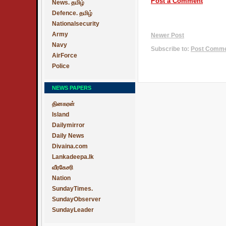
Post a Comment
News. தமிழ்
Defence. தமிழ்
Nationalsecurity
Army
Newer Post
Navy
Subscribe to:
Post Commen
AirForce
Police
NEWS PAPERS
தினகரன்
Island
Dailymirror
Daily News
Divaina.com
Lankadeepa.lk
வீரகேசரி
Nation
SundayTimes.
SundayObserver
SundayLeader