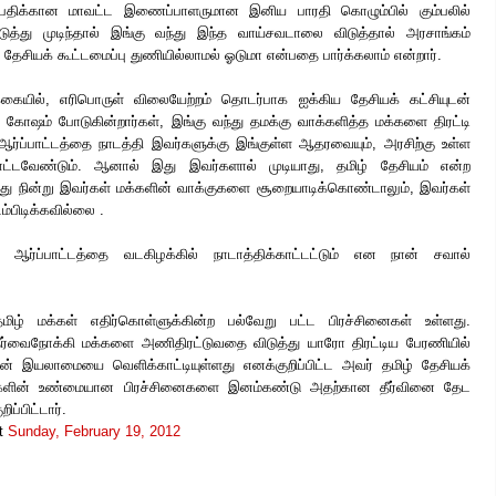
திபதிக்கான மாவட்ட இணைப்பாளருமான இனிய பாரதி கொழும்பில் கும்பலில்
்து முடிந்தால் இங்கு வந்து இந்த வாய்சவடாலை விடுத்தால் அரசாங்கம்
 தேசியக் கூட்டமைப்பு துணியில்லாமல் ஓடுமா என்பதை பார்க்கலாம் என்றார்.
்கையில், எரிபொருள் விலையேற்றம் தொடர்பாக ஐக்கிய தேசியக் கட்சியுடன்
கோஷம் போடுகின்றார்கள், இங்கு வந்து தமக்கு வாக்களித்த மக்களை திரட்டி
 ஆர்ப்பாட்டத்தை நாடத்தி இவர்களுக்கு இங்குள்ள ஆதரவையும், அரசிற்கு உள்ள
து காட்டவேண்டும். ஆனால் இது இவர்களால் முடியாது, தமிழ் தேசியம் என்ற
து நின்று இவர்கள் மக்களின் வாக்குகளை சூறையாடிக்கொண்டாலும், இவர்கள்
்பிடிக்கவில்லை .
 ஆர்ப்பாட்டத்தை வடகிழக்கில் நாடாத்திக்காட்டட்டும் என நான் சவால்
மிழ் மக்கள் எதிர்கொள்ளுக்கின்ற பல்வேறு பட்ட பிரச்சினைகள் உள்ளது.
ீர்வைநோக்கி மக்களை அணிதிரட்டுவதை விடுத்து யாரோ திரட்டிய பேரணியில்
ன் இயலாமையை வெளிக்காட்டியுள்ளது எனக்குறிப்பிட்ட அவர் தமிழ் தேசியக்
மக்களின் உண்மையான பிரச்சினைகளை இனம்கண்டு அதற்கான தீர்வினை தேட
ப்பிட்டார்.
t
Sunday, February 19, 2012