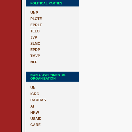
POLITICAL PARTIES
UNP
PLOTE
EPRLF
TELO
JVP
SLMC
EPDP
TMVP
NFF
NON-GOVERNMENTAL
ORGANIZATION
UN
ICRC
CARITAS
AI
HRW
USAID
CARE