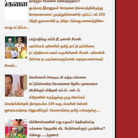
தமிழீழம் உங்களை வரவேற்குதாம்!!
ஓமந்தை இராணுவச் சோதனை நிலையத்திலிருந்து
சோதனைகளை முடித்துக்கொண்டு புறப்பட்டால் 250
மீற்றர் தூரமளவில் நடந்தோ அல்லது வாகனத்திலோ
எமது கட்டுப்பா...
யாழ்மதிக்கு கம்பி நீட்டினான் சீமான்.
புலம்பெயர் புலிகளின் தமிழ் நாட்டு நம்பிக்கை
நட்சத்திரமாக வலம் வருகின்றான் சீமான். புலிகளின்
பிரச்சார நடவடிக்கைகளுக்கான கதாநாயகனாகவும்
சீமான்...
வெள்ளைக் கொடியுடன் வந்த மக்களை
சுட்டுக்கொன்ற பிரபாகரனை தேசிய தலைவராக
விபரிக்கும் ஸ்ரீதரன் எம்.பி.- எஸ். பி.
ஸ்ரீதரனின் கருத்துக்கு முழு விளக்கம்
கொடுக்கின்றார் திசாநாயக்க 109 வருடங்களின் பின்னர்
ஜனநாயகத்தை அனுபவிக்கும் அவகாசத்தை தமிழ் மக்களுக்கு ...
விக்னேஸ்வரனின் மறு உருவம்! தெரிவுசெய்த
மக்களை தெருவில் விட மேற்கொள்ளும் முயற்சியா?
அல்லது ......(குணா)