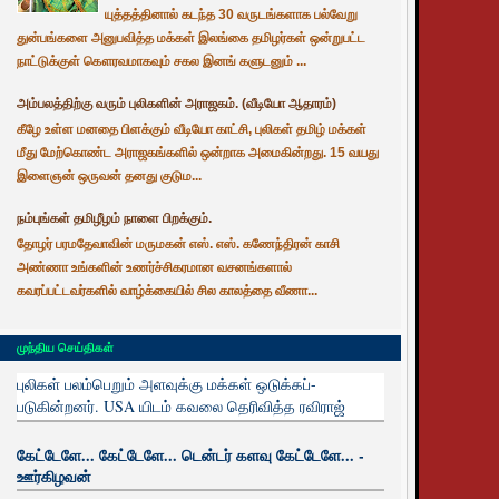
யுத்தத்தினால் கடந்த 30 வருடங்களாக பல்வேறு
துன்பங்களை அனுபவித்த மக்கள் இலங்கை தமிழர்கள் ஒன்றுபட்ட
நாட்டுக்குள் கௌரவமாகவும் சகல இனங் களுடனும் ...
அம்பலத்திற்கு வரும் புலிகளின் அராஜகம். (வீடியோ ஆதாரம்)
கீழே உள்ள மனதை பிளக்கும் வீடியோ காட்சி, புலிகள் தமிழ் மக்கள்
மீது மேற்கொண்ட அராஜகங்களில் ஒன்றாக அமைகின்றது. 15 வயது
இளைஞன் ஒருவன் தனது குடும...
நம்புங்கள் தமிழீழம் நாளை பிறக்கும்.
தோழர் பரமதேவாவின் மருமகன் எஸ். எஸ். கணேந்திரன் காசி
அண்ணா உங்களின் உணர்ச்சிகரமான வசனங்களால்
கவரப்பட்டவர்களில் வாழ்க்கையில் சில காலத்தை வீணா...
முந்திய செய்திகள்
புலிகள் பலம்பெறும் அளவுக்கு மக்கள் ஒடுக்கப்-
படுகின்றனர். USA யிடம் கவலை தெரிவித்த ரவிராஜ்
கேட்டேளே... கேட்டேளே... டென்டர் களவு கேட்டேளே... -
ஊர்கிழவன்