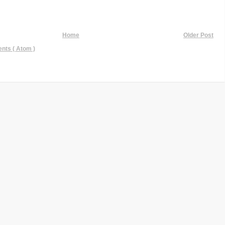
Home
Older Post
ts ( Atom )