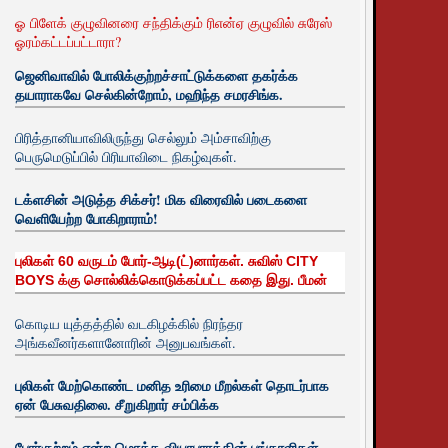
ஓ பிளேக் குழுவினரை சந்திக்கும் ரிஎன்ஏ குழுவில் சுரேஸ்
ஓரம்கட்டப்பட்டாரா?
ஜெனிவாவில் போலிக்குற்றச்சாட்டுக்களை தகர்க்க
தயாராகவே செல்கின்றோம், மஹிந்த சமரசிங்க.
பிரித்தானியாவிலிருந்து செல்லும் அம்சாவிற்கு
பெருமெடுப்பில் பிரியாவிடை நிகழ்வுகள்.
டக்ளசின் அடுத்த சிக்சர்! மிக விரைவில் படைகளை
வெளியேற்ற போகிறாராம்!
புலிகள் 60 வருடம் போர்-ஆடி(ட்)னார்கள். சுவிஸ் CITY
BOYS க்கு சொல்லிக்கொடுக்கப்பட்ட கதை இது. பீமன்
கொடிய யுத்தத்தில் வடகிழக்கில் நிரந்தர
அங்கவீனர்களானோரின் அனுபவங்கள்.
புலிகள் மேற்கொண்ட மனித உரிமை மீறல்கள் தொடர்பாக
ஏன் பேசுவதிலை. சீறுகிறார் சம்பிக்க
போர்குற்றம் என்ற மொத்த வியாபாரத்தின் பங்காளிகள்