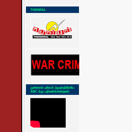
THENRAL
முன்னாள் புலிகள் ஆவுஸ்திரேலிய
ABC க்கு பதிலளிக்கின்றனர்.