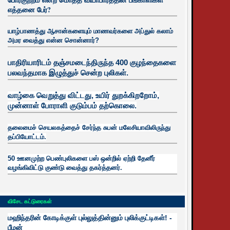
எத்தனை பேர்?
யாழ்பாணத்து ஆசான்களையும் மாணவர்களை அப்துல் கலாம்
அமர வைத்து என்ன சொன்னார்?
பாதிரியாரிடம் தஞ்சமடைந்திருந்த 400 குழந்தைகளை
பலவந்தமாக இழுத்துச் சென்ற புலிகள்.
வாழ்கை வெறுத்து விட்டது, உயிர்
துறக்கிறறோம்,
முன்னாள் போராளி குடும்பம் தற்கொலை.
தலைமைச் செயலகத்தைச் சேர்ந்த சுபன் மலேசியாவிலிருந்து
தப்பியோட்டம்.
50 ஊனமுற்ற பெண்புலிகளை பஸ் ஒன்றில் ஏற்றி தேனீர்
வழங்கிவிட்டு குண்டு வைத்து தகர்த்தனர்.
விசேட கட்டுரைகள்
மஹிந்தரின் கோடிக்குள் புல்லுத்தின்னும் புலிக்குட்டிகள்! -
பீமன்