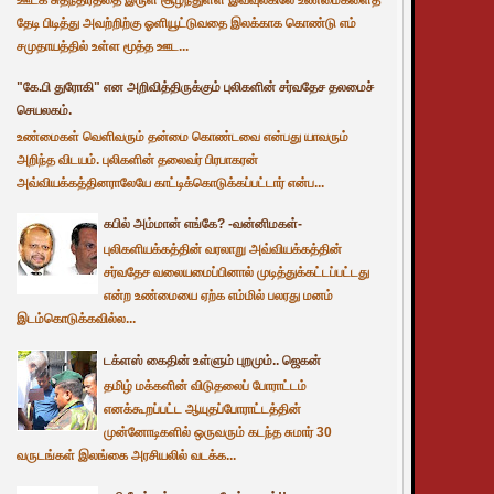
தேடி பிடித்து அவற்றிற்கு ஓளியூட்டுவதை இலக்காக கொண்டு எம்
சமுதாயத்தில் உள்ள மூத்த ஊட...
"கே.பி துரோகி" என அறிவித்திருக்கும் புலிகளின் சர்வதேச தலமைச்
செயலகம்.
உண்மைகள் வெளிவரும் தன்மை கொண்டவை என்பது யாவரும்
அறிந்த விடயம். புலிகளின் தலைவர் பிரபாகரன்
அவ்வியக்கத்தினராலேயே காட்டிக்கொடுக்கப்பட்டார் என்ப...
கபில் அம்மான் எங்கே? -வன்னிமகள்-
புலிகளியக்கத்தின் வரலாறு அவ்வியக்கத்தின்
சர்வதேச வலையமைப்பினால் முடித்துக்கட்டப்பட்டது
என்ற உண்மையை ஏற்க எம்மில் பலரது மனம்
இடம்கொடுக்கவில்ல...
டக்ளஸ் கைதின் உள்ளும் புறமும்.. ஜெகன்
தமிழ் மக்களின் விடுதலைப் போராட்டம்
எனக்கூறப்பட்ட ஆயுதப்போராட்டத்தின்
முன்னோடிகளில் ஒருவரும் கடந்த சுமார் 30
வருடங்கள் இலங்கை அரசியலில் வடக்க...