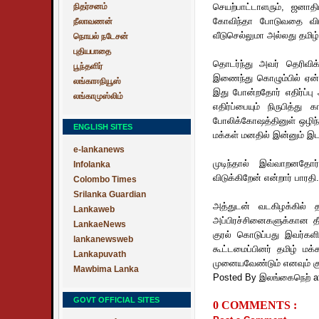
நிதர்சனம்
செயற்பாட்டாளரும், ஜனா
கோவிந்தா போடுவதை விடுத
நீலாவணன்
வீடுசெல்லுமா அல்லது தமிழ்
நொயல் நடேசன்
புதியபாதை
தொடர்ந்து அவர் தெரிவிக
பூந்தளிர்
இணைந்து கொழும்பில் ஏன் 
லங்காஈநியூஸ்
இது போன்றதோர் எதிர்ப்பு
லங்காமுஸ்லிம்
எதிர்ப்பையும் நிருபித்
போலிக்கோஷத்தினுள் ஒழிந்
ENGLISH SITES
மக்கள் மனதில் இன்னும் இடம
e-lankanews
முடிந்தால் இவ்வாறனதோர்
Infolanka
விடுக்கிறேன் என்றார் பாரதி.
Colombo Times
Srilanka Guardian
அத்துடன் வடகிழக்கில் த
Lankaweb
அப்பிரச்சினைகளுக்கான த
LankaeNews
குரல் கொடுப்பது இவர்களி
lankanewsweb
கூட்டமைப்பினர் தமிழ் 
Lankapuvath
முனையவேண்டும் எனவும் குறி
Mawbima Lanka
Posted By இலங்கைநெற்
a
GOVT OFFICIAL SITES
0 COMMENTS :