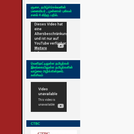
சூசை, தமிழ்ச்செல்வனின்
மனைவியர் , முன்னாள் புலிகள்
சனல் 4 விற்கு பதில்.
வெளிநாட்டிலுள்ள தமிழர்கள்
இலங்கையிலுள்ள தமிழர்களின்
வாழ்வை அழிக்கின்றனர்.
சுகிசிவம்
CTBC