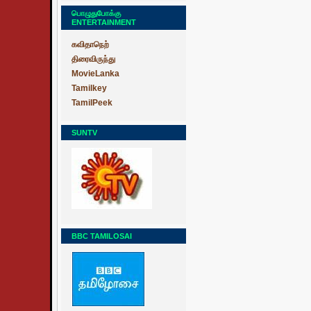
பொழுதுபோக்கு
ENTERTAINMENT
கவிதாநெற்
திரைவிருந்து
MovieLanka
Tamilkey
TamilPeek
SUNTV
BBC TAMILOSAI