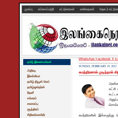
முகப்பு
எம்மைப்பற்றி
கட்டுரைகள்
கவிதைகள்
தொடர் கட்டு
WhatsApp
Facebook
X
E
தமிழ் இணையங்கள்
SUNDAY, FEBRUARY 19, 2012
அதிரடி
சுமந்திரனால் முடிந்தால் க
இலக்கியா
தமிழ் நியூஸ் வெப்
அண்மை
தமிழ்ஒதெர்ஸ்
கட்சி 
தேனீ
கூட்ட
சக்கரம்
அனுப
சலசலப்பு
சொல்ல
சூத்திரம்
சிறிலங்காமிரர்
சுமந்திரனின் இக்கருத்து