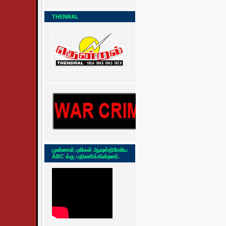
THENRAL
முன்னாள் புலிகள் ஆவுஸ்திரேலிய
ABC க்கு பதிலளிக்கின்றனர்.