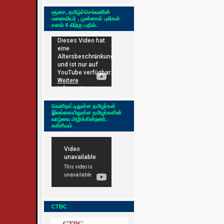
சூசை, தமிழ்ச்செல்வனின்
மனைவியர் , முன்னாள் புலிகள்
சனல் 4 விற்கு பதில்.
வெளிநாட்டிலுள்ள தமிழர்கள்
இலங்கையிலுள்ள தமிழர்களின்
வாழ்வை அழிக்கின்றனர்.
சுகிசிவம்
CTBC