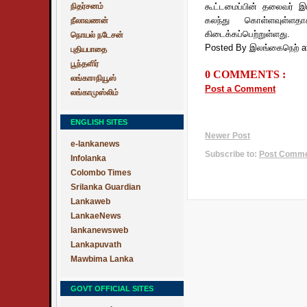
நிதர்சனம்
கூட்டமைப்பின் தலைவர் இரா
கலந்து கொள்ளவுள்ளதாகவ
நீலாவணன்
கிடைக்கப்பெற்றுள்ளது.
நொயல் நடேசன்
Posted By இலங்கைநெற்
a
புதியபாதை
பூந்தளிர்
0 COMMENTS :
லங்காஈநியூஸ்
Post a Comment
லங்காமுஸ்லிம்
ENGLISH SITES
Newer Post
e-lankanews
Subscribe to:
Post Commen
Infolanka
Colombo Times
Srilanka Guardian
Lankaweb
LankaeNews
lankanewsweb
Lankapuvath
Mawbima Lanka
GOVT OFFICIAL SITES