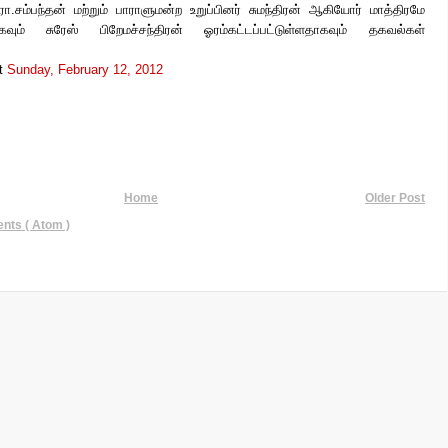
.சம்பந்தன் மற்றும் பாராளுமன்ற உறுப்பினர் சுமந்திரன் ஆகியோர் மாத்திரமே
ும் சுரேஸ் பிறேமச்சந்திரன் ஓரம்கட்டப்பட்டுள்ளதாகவும் தகவல்கள்
t
Sunday, February 12, 2012
Home
Older Post
ts ( Atom )