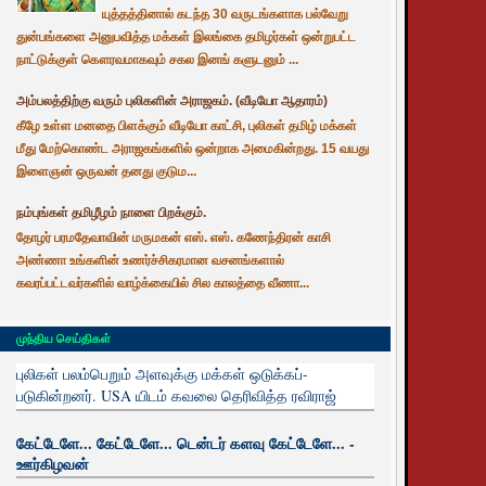
யுத்தத்தினால் கடந்த 30 வருடங்களாக பல்வேறு
துன்பங்களை அனுபவித்த மக்கள் இலங்கை தமிழர்கள் ஒன்றுபட்ட
நாட்டுக்குள் கௌரவமாகவும் சகல இனங் களுடனும் ...
அம்பலத்திற்கு வரும் புலிகளின் அராஜகம். (வீடியோ ஆதாரம்)
கீழே உள்ள மனதை பிளக்கும் வீடியோ காட்சி, புலிகள் தமிழ் மக்கள்
மீது மேற்கொண்ட அராஜகங்களில் ஒன்றாக அமைகின்றது. 15 வயது
இளைஞன் ஒருவன் தனது குடும...
நம்புங்கள் தமிழீழம் நாளை பிறக்கும்.
தோழர் பரமதேவாவின் மருமகன் எஸ். எஸ். கணேந்திரன் காசி
அண்ணா உங்களின் உணர்ச்சிகரமான வசனங்களால்
கவரப்பட்டவர்களில் வாழ்க்கையில் சில காலத்தை வீணா...
முந்திய செய்திகள்
புலிகள் பலம்பெறும் அளவுக்கு மக்கள் ஒடுக்கப்-
படுகின்றனர். USA யிடம் கவலை தெரிவித்த ரவிராஜ்
கேட்டேளே... கேட்டேளே... டென்டர் களவு கேட்டேளே... -
ஊர்கிழவன்