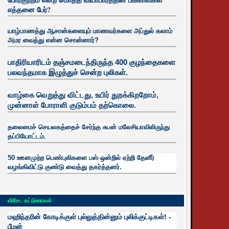
எத்தனை பேர்?
யாழ்பாணத்து ஆசான்களையும் மாணவர்களை அப்துல் கலாம்
அமர வைத்து என்ன சொன்னார்?
பாதிரியாரிடம் தஞ்சமடைந்திருந்த 400 குழந்தைகளை
பலவந்தமாக இழுத்துச் சென்ற புலிகள்.
வாழ்கை வெறுத்து விட்டது, உயிர்
துறக்கிறறோம்,
முன்னாள் போராளி குடும்பம் தற்கொலை.
தலைமைச் செயலகத்தைச் சேர்ந்த சுபன் மலேசியாவிலிருந்து
தப்பியோட்டம்.
50 ஊனமுற்ற பெண்புலிகளை பஸ் ஒன்றில் ஏற்றி தேனீர்
வழங்கிவிட்டு குண்டு வைத்து தகர்த்தனர்.
விசேட கட்டுரைகள்
மஹிந்தரின் கோடிக்குள் புல்லுத்தின்னும் புலிக்குட்டிகள்! -
பீமன்