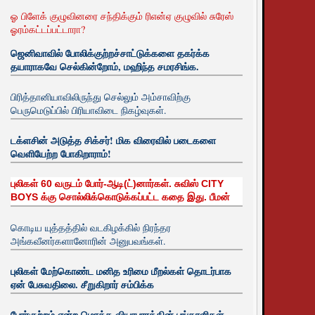
ஓ பிளேக் குழுவினரை சந்திக்கும் ரிஎன்ஏ குழுவில் சுரேஸ்
ஓரம்கட்டப்பட்டாரா?
ஜெனிவாவில் போலிக்குற்றச்சாட்டுக்களை தகர்க்க
தயாராகவே செல்கின்றோம், மஹிந்த சமரசிங்க.
பிரித்தானியாவிலிருந்து செல்லும் அம்சாவிற்கு
பெருமெடுப்பில் பிரியாவிடை நிகழ்வுகள்.
டக்ளசின் அடுத்த சிக்சர்! மிக விரைவில் படைகளை
வெளியேற்ற போகிறாராம்!
புலிகள் 60 வருடம் போர்-ஆடி(ட்)னார்கள். சுவிஸ் CITY
BOYS க்கு சொல்லிக்கொடுக்கப்பட்ட கதை இது. பீமன்
கொடிய யுத்தத்தில் வடகிழக்கில் நிரந்தர
அங்கவீனர்களானோரின் அனுபவங்கள்.
புலிகள் மேற்கொண்ட மனித உரிமை மீறல்கள் தொடர்பாக
ஏன் பேசுவதிலை. சீறுகிறார் சம்பிக்க
போர்குற்றம் என்ற மொத்த வியாபாரத்தின் பங்காளிகள்