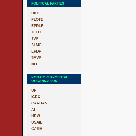
POLITICAL PARTIES
UNP
PLOTE
EPRLF
TELO
JVP
SLMC
EPDP
TMVP
NFF
NON-GOVERNMENTAL
ORGANIZATION
UN
ICRC
CARITAS
AI
HRW
USAID
CARE