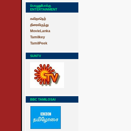
பொழுதுபோக்கு
ENTERTAINMENT
கவிதாநெற்
திரைவிருந்து
MovieLanka
Tamilkey
TamilPeek
SUNTV
BBC TAMILOSAI