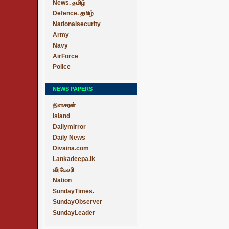
News. தமிழ்
Defence. தமிழ்
Nationalsecurity
Army
Navy
AirForce
Police
NEWS PAPERS
தினகரன்
Island
Dailymirror
Daily News
Divaina.com
Lankadeepa.lk
வீரகேசரி
Nation
SundayTimes.
SundayObserver
SundayLeader