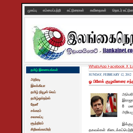
முகப்பு
எம்மைப்பற்றி
கட்டுரைகள்
கவிதைகள்
தொடர் கட்டு
WhatsApp
Facebook
X
E
தமிழ் இணையங்கள்
SUNDAY, FEBRUARY 12, 2012
அதிரடி
ஓ பிளேக் குழுவினரை சந்தி
இலக்கியா
தமிழ் நியூஸ் வெப்
அமெரி
தமிழ்ஒதெர்ஸ்
இராஜா
தேனீ
8 மண
சக்கரம்
அறியமு
சலசலப்பு
சூத்திரம்
இக்கு
சிறிலங்காமிரர்
தகவல்கள் கிடைக்கப்பெற்றி