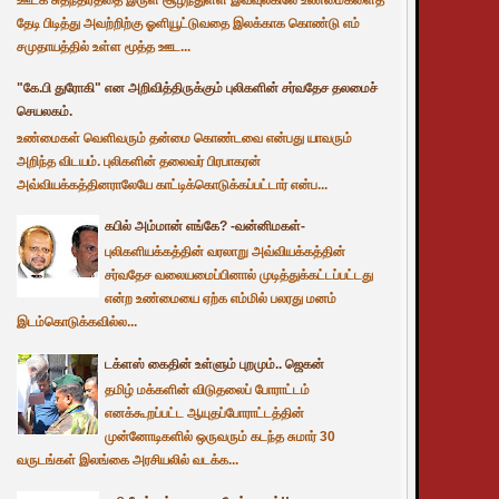
தேடி பிடித்து அவற்றிற்கு ஓளியூட்டுவதை இலக்காக கொண்டு எம்
சமுதாயத்தில் உள்ள மூத்த ஊட...
"கே.பி துரோகி" என அறிவித்திருக்கும் புலிகளின் சர்வதேச தலமைச்
செயலகம்.
உண்மைகள் வெளிவரும் தன்மை கொண்டவை என்பது யாவரும்
அறிந்த விடயம். புலிகளின் தலைவர் பிரபாகரன்
அவ்வியக்கத்தினராலேயே காட்டிக்கொடுக்கப்பட்டார் என்ப...
கபில் அம்மான் எங்கே? -வன்னிமகள்-
புலிகளியக்கத்தின் வரலாறு அவ்வியக்கத்தின்
சர்வதேச வலையமைப்பினால் முடித்துக்கட்டப்பட்டது
என்ற உண்மையை ஏற்க எம்மில் பலரது மனம்
இடம்கொடுக்கவில்ல...
டக்ளஸ் கைதின் உள்ளும் புறமும்.. ஜெகன்
தமிழ் மக்களின் விடுதலைப் போராட்டம்
எனக்கூறப்பட்ட ஆயுதப்போராட்டத்தின்
முன்னோடிகளில் ஒருவரும் கடந்த சுமார் 30
வருடங்கள் இலங்கை அரசியலில் வடக்க...