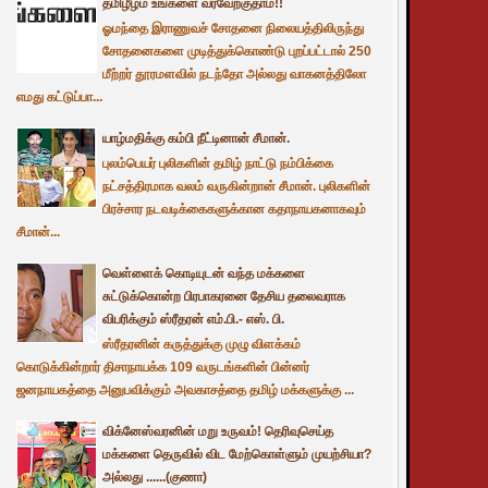
தமிழீழம் உங்களை வரவேற்குதாம்!!
ஓமந்தை இராணுவச் சோதனை நிலையத்திலிருந்து
சோதனைகளை முடித்துக்கொண்டு புறப்பட்டால் 250
மீற்றர் தூரமளவில் நடந்தோ அல்லது வாகனத்திலோ
எமது கட்டுப்பா...
யாழ்மதிக்கு கம்பி நீட்டினான் சீமான்.
புலம்பெயர் புலிகளின் தமிழ் நாட்டு நம்பிக்கை
நட்சத்திரமாக வலம் வருகின்றான் சீமான். புலிகளின்
பிரச்சார நடவடிக்கைகளுக்கான கதாநாயகனாகவும்
சீமான்...
வெள்ளைக் கொடியுடன் வந்த மக்களை
சுட்டுக்கொன்ற பிரபாகரனை தேசிய தலைவராக
விபரிக்கும் ஸ்ரீதரன் எம்.பி.- எஸ். பி.
ஸ்ரீதரனின் கருத்துக்கு முழு விளக்கம்
கொடுக்கின்றார் திசாநாயக்க 109 வருடங்களின் பின்னர்
ஜனநாயகத்தை அனுபவிக்கும் அவகாசத்தை தமிழ் மக்களுக்கு ...
விக்னேஸ்வரனின் மறு உருவம்! தெரிவுசெய்த
மக்களை தெருவில் விட மேற்கொள்ளும் முயற்சியா?
அல்லது ......(குணா)