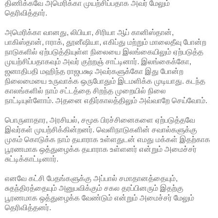
திணிக்கவே அமெரிக்கா முயற்சிப்பதாக அவர் மேலும்
தெரிவித்தார்.
அமெரிக்கா வானது, லிபியா, சிரியா ஆப் கானிஸ்தான்,
பாகிஸ்தான், ஈராக், தூனீஷியா, எகிப்து மற்றும் மாலைதீவு போன்ற
நாடுகளில் ஏற்படுத்தியுள்ள நிலையை இலங்கையிலும் ஏற்படுத்த
முயற்சிப்பதாகவும் அவர் குற்றஞ் சாட்டினார். இலங்கைக்கோ,
ஜனாதிபதி மஹிந்த ராஜபக்ஷ அவர்களுக்கோ இது போன்ற
நிலைமையை உருவாக்க ஒருபோதும் இடமளிக்க முடியாது. கடந்த
காலங்களில் நாம் சட்டத்தை சிறந்த முறையில் நிலை
நாட்டியுள்ளோம். அதனை எதிர்காலத்திலும் அவ்வாறே செய்வோம்.
பொருளாதார, அரசியல், சமூக பிரச்சினைகளை ஏற்படுத்தவே
இவர்கள் முயற்சிக்கின்றனர். வெளிநாடுகளின் சவால்களுக்கு
முகம் கொடுக்க நாம் தயாராக உள்ளதுடன் எமது மக்கள் இதற்காக
பூரணமாக ஒத்துழைக்க தயாராக உள்ளனர் என்றும் அமைச்சர்
சுட்டிக்காட்டினார்.
எனவே கட்சி பேதங்களுக்கு அப்பால் சமாதானத்தையும்,
சுதந்திரத்தையும் அனுபவிக்கும் சகல தரப்பினரும் இதற்கு
பூரணமாக ஒத்துழைக்க வேண்டும் என்றும் அமைச்சர் மேலும்
தெரிவித்தனர்.