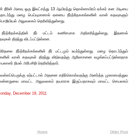
தின் நீரின் அளவு ஒரு இலட்சத்து 13 ஆயிரத்து தொள்ளாயிரம் ஏக்கர் கன அடியை
 தொடர்ந்து மழை பெய்யுமானால் ஏனைய நீர்த்தேககங்களின் வான் கதவுகளும்
 பொறியியல் அலுவலகம் தெரிவித்துள்ளது.
ீர்த்தேக்கத்தின் நீர் மட்டம் கணிசமாக அதிகரித்துள்ளது. இதனால்
தவுகள் திறந்து விடப்பட்டுள்ளன.
தலை நீர்த்தேக்கங்களின் நீர் மட்டமும் உயர்ந்துள்ளது. மழை தொடர்ந்தும்
கங்களின் வான் கதவுகள் திறந்து விடுவதற்கு ஆலோசனை வழங்கப்பட்டுள்ளதாக
ளர் நிமல் அபேசிறி தெரிவித்தார்.
ெள்ளப்பெருக்கு ஏற்பட்டால் அதனை எதிர்கொள்வதற்கு அனர்த்த முகாமைத்துவ
லன்னறுவை மாவட்ட அலுவலகம் தயாராக இருப்பதாகவும் மாவட்ட செயலகம்
onday, December 19, 2011
Home
Older Post