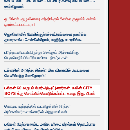
கேட்டேளே... கேட்டேளே... டென்டர் களவு கேட்டேளே... -
ஊர்கிழவன்
ஓ பிளேக் குழுவினரை சந்திக்கும் ரிஎன்ஏ குழுவில் சுரேஸ்
ஓரம்கட்டப்பட்டாரா?
ஜெனிவாவில் போலிக்குற்றச்சாட்டுக்களை தகர்க்க
தயாராகவே செல்கின்றோம், மஹிந்த சமரசிங்க.
பிரித்தானியாவிலிருந்து செல்லும் அம்சாவிற்கு
பெருமெடுப்பில் பிரியாவிடை நிகழ்வுகள்.
டக்ளசின் அடுத்த சிக்சர்! மிக விரைவில் படைகளை
வெளியேற்ற போகிறாராம்!
புலிகள் 60 வருடம் போர்-ஆடி(ட்)னார்கள். சுவிஸ் CITY
BOYS க்கு சொல்லிக்கொடுக்கப்பட்ட கதை இது. பீமன்
கொடிய யுத்தத்தில் வடகிழக்கில் நிரந்தர
அங்கவீனர்களானோரின் அனுபவங்கள்.
புலிகள் மேற்கொண்ட மனித உரிமை மீறல்கள் தொடர்பாக
ஏன் பேசுவதிலை. சீறுகிறார் சம்பிக்க