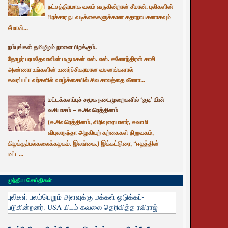
நட்சத்திரமாக வலம் வருகின்றான் சீமான். புலிகளின்
பிரச்சார நடவடிக்கைகளுக்கான கதாநாயகனாகவும்
சீமான்...
நம்புங்கள் தமிழீழம் நாளை பிறக்கும்.
தோழர் பரமதேவாவின் மருமகன் எஸ். எஸ். கணேந்திரன் காசி
அண்ணா உங்களின் உணர்ச்சிகரமான வசனங்களால்
கவரப்பட்டவர்களில் வாழ்க்கையில் சில காலத்தை வீணா...
மட்டக்களப்புச் சமூக நடைமுறைகளில் ‘குடி’ யின்
வகிபாகம் – சு.சிவரெத்தினம்
(சு.சிவரெத்தினம், விரிவுரையாளர், சுவாமி
விபுலாநந்தா அழகியற் கற்கைகள் நிறுவகம்,
கிழக்குப்பல்கலைக்கழகம். இலங்கை.) இக்கட்டுரை, “ஈழத்தின்
மட்ட...
முந்திய செய்திகள்
புலிகள் பலம்பெறும் அளவுக்கு மக்கள் ஒடுக்கப்-
படுகின்றனர். USA யிடம் கவலை தெரிவித்த ரவிராஜ்