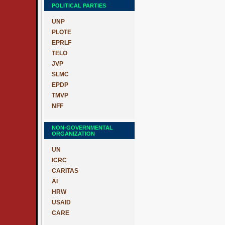
POLITICAL PARTIES
UNP
PLOTE
EPRLF
TELO
JVP
SLMC
EPDP
TMVP
NFF
NON-GOVERNMENTAL
ORGANIZATION
UN
ICRC
CARITAS
AI
HRW
USAID
CARE