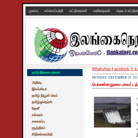
முகப்பு
எம்மைப்பற்றி
கட்டுரைகள்
கவிதைகள்
தொடர் கட்டு
WhatsApp
Facebook
X
E
தமிழ் இணையங்கள்
MONDAY, DECEMBER 19, 201
அதிரடி
பொலன்னறுவை மாவட்டத்தில
இலக்கியா
தமிழ் நியூஸ் வெப்
தமிழ்ஒதெர்ஸ்
தேனீ
சக்கரம்
சலசலப்பு
சூத்திரம்
சிறிலங்காமிரர்