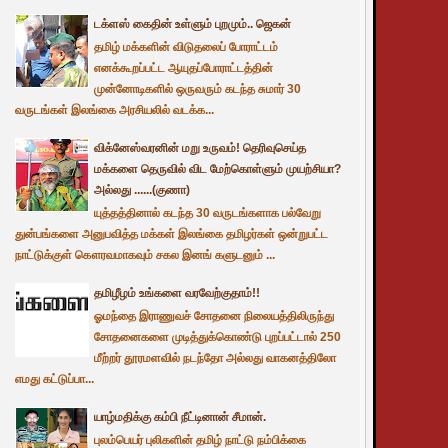
டக்ளஸ் கைதின் உள்ளும் புறமும்.. ஜெகன்
தமிழ் மக்களின் விடுதலைப் போராட்டம்
எனக்கூறப்பட்ட ஆயுதப்போராட்டத்தின்
முன்னோடிகளில் ஒருவரும் கடந்த சுமார் 30
வருடங்கள் இலங்கை அரசியலில் வடக்க...
விக்னேஸ்வரனின் மறு உருவம்! தெரிவுசெய்த
மக்களை தெருவில் விட மேற்கொள்ளும் முயற்சியா?
அல்லது ......(குணா)
யுத்தத்தினால் கடந்த 30 வருடங்களாக பல்வேறு
துன்பங்களை அனுபவித்த மக்கள் இலங்கை தமிழர்கள் ஒன்றுபட்ட
நாட்டுக்குள் கௌரவமாகவும் சகல இனங் களுடனும் ...
தமிழீழம் உங்களை வரவேற்குதாம்!!
ஓமந்தை இராணுவச் சோதனை நிலையத்திலிருந்து
சோதனைகளை முடித்துக்கொண்டு புறப்பட்டால் 250
மீற்றர் தூரமளவில் நடந்தோ அல்லது வாகனத்திலோ
எமது கட்டுப்பா...
யாழ்மதிக்கு கம்பி நீட்டினான் சீமான்.
புலம்பெயர் புலிகளின் தமிழ் நாட்டு நம்பிக்கை