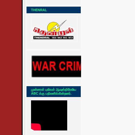
THENRAL
முன்னாள் புலிகள் ஆவுஸ்திரேலிய
ABC க்கு பதிலளிக்கின்றனர்.