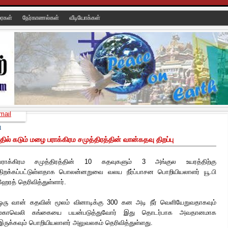
ரைகள்
நேர்காணல்கள்
வீடியோக்கள்
mail
1
் கடும் மழை பராக்கிரம சமுத்திரத்தின் வான்கதவு திறப்பு
பராக்கிரம சமுத்திரத்தின் 10 கதவுகளும் 3 அங்குல உயரத்திற்கு
திறக்கப்பட்டுள்ளதாக பொலன்னறுவை வலய நீர்ப்பாசன பொறியியலாளர் யூ.பி
ஹேரத் தெரிவித்துள்ளார்.
ஒரு வான் கதவின் மூலம் வினாடிக்கு 300 கன அடி நீர் வெளியேறுவதாகவும்
மகாவெலி கங்கையை பயன்படுத்துவோர் இது தொடர்பாக அவதானமாக
இருக்கவும் பொறியியலாளர் அலுவலகம் தெரிவித்துள்ளது.