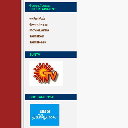
பொழுதுபோக்கு
ENTERTAINMENT
கவிதாநெற்
திரைவிருந்து
MovieLanka
Tamilkey
TamilPeek
SUNTV
BBC TAMILOSAI