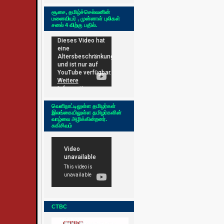
சூசை, தமிழ்ச்செல்வனின்
மனைவியர் , முன்னாள் புலிகள்
சனல் 4 விற்கு பதில்.
வெளிநாட்டிலுள்ள தமிழர்கள்
இலங்கையிலுள்ள தமிழர்களின்
வாழ்வை அழிக்கின்றனர்.
சுகிசிவம்
CTBC