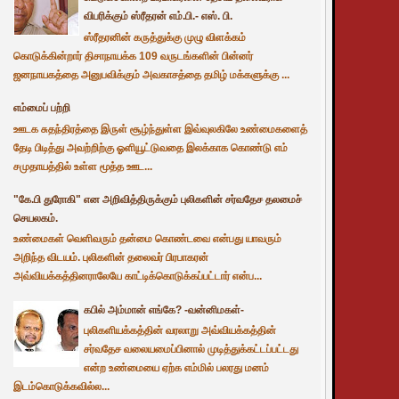
விபரிக்கும் ஸ்ரீதரன் எம்.பி.- எஸ். பி.
ஸ்ரீதரனின் கருத்துக்கு முழு விளக்கம்
கொடுக்கின்றார் திசாநாயக்க 109 வருடங்களின் பின்னர்
ஜனநாயகத்தை அனுபவிக்கும் அவகாசத்தை தமிழ் மக்களுக்கு ...
எம்மைப் பற்றி
ஊடக சுதந்திரத்தை இருள் சூழ்ந்துள்ள இவ்வுலகிலே உண்மைகளைத்
தேடி பிடித்து அவற்றிற்கு ஓளியூட்டுவதை இலக்காக கொண்டு எம்
சமுதாயத்தில் உள்ள மூத்த ஊட...
"கே.பி துரோகி" என அறிவித்திருக்கும் புலிகளின் சர்வதேச தலமைச்
செயலகம்.
உண்மைகள் வெளிவரும் தன்மை கொண்டவை என்பது யாவரும்
அறிந்த விடயம். புலிகளின் தலைவர் பிரபாகரன்
அவ்வியக்கத்தினராலேயே காட்டிக்கொடுக்கப்பட்டார் என்ப...
கபில் அம்மான் எங்கே? -வன்னிமகள்-
புலிகளியக்கத்தின் வரலாறு அவ்வியக்கத்தின்
சர்வதேச வலையமைப்பினால் முடித்துக்கட்டப்பட்டது
என்ற உண்மையை ஏற்க எம்மில் பலரது மனம்
இடம்கொடுக்கவில்ல...