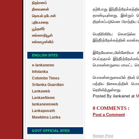
நிதர்சனம்
தற்போது இந்நீர்த்தேக்கத்
நீலாவணன்
தாண்டியுள்ளது. இன்றும்
நொயல் நடேசன்
திறக்கப்படுமென பிராந்திய
புதியபாதை
பூந்தளிர்
மெதிரிகிரிய கௌடுல்ல ந
லங்காஈநியூஸ்
இந்நீர்த்தேக்கத்தின் வான்க
லங்காமுஸ்லிம்
இதேவேளை,மின்னேரியா கிரி
ENGLISH SITES
பெய்ததால் இந்நீர்த்தேக்
பொலன்னறுவை மாவட்ட செயலா
e-lankanews
Infolanka
பொலன்னறுவையில் திடீர் வ
Colombo Times
மத்திய நிலையத்தின் பொ
Srilanka Guardian
தெரிவித்துள்ளது.
Lankaweb
Posted By ilankainet
at
M
LankaeNews
lankanewsweb
0 COMMENTS :
Lankapuvath
Post a Comment
Mawbima Lanka
GOVT OFFICIAL SITES
Newer Post