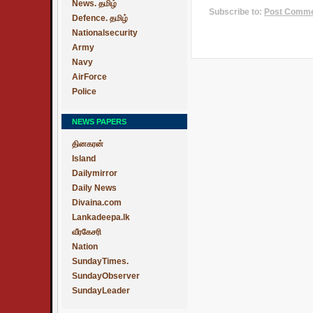
News. தமிழ்
Subscribe to:
Post Commen
Defence. தமிழ்
Nationalsecurity
Army
Navy
AirForce
Police
NEWS PAPERS
தினகரன்
Island
Dailymirror
Daily News
Divaina.com
Lankadeepa.lk
வீரகேசரி
Nation
SundayTimes.
SundayObserver
SundayLeader