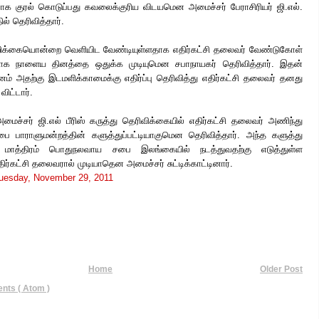
ராக குரல் கொடுப்பது கவலைக்குரிய விடயமென அமைச்சர் பேராசிரியர் ஜி.எல்.
ில் தெரிவித்தார்.
ிக்கையொன்றை வெளியிட வேண்டியுள்ளதாக எதிர்கட்சி தலைவர் வேண்டுகோள்
காக நாளைய தினத்தை ஒதுக்க முடியுமென சபாநாயகர் தெரிவித்தார். இதன்
ம் அதற்கு இடமளிக்காமைக்கு எதிர்ப்பு தெரிவித்து எதிர்கட்சி தலைவர் தனது
விட்டார்.
ைச்சர் ஜி.எல் பீரிஸ் கருத்து தெரிவிக்கையில் எதிர்கட்சி தலைவர் அணிந்து
பாராளுமன்றத்தின் களுத்துப்பட்டியாகுமென தெரிவித்தார். அந்த களுத்து
 மாத்திரம் பொதுநலவாய சபை இலங்கையில் நடத்துவதற்கு எடுத்துள்ள
திர்கட்சி தலைவரால் முடியாதென அமைச்சர் சுட்டிக்காட்டினார்.
uesday, November 29, 2011
Home
Older Post
ts ( Atom )