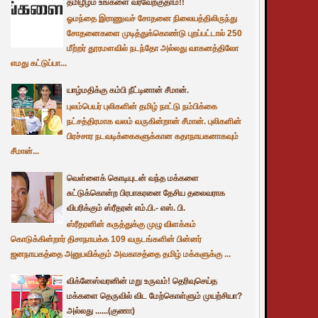
தமிழீழம் உங்களை வரவேற்குதாம்!!
ஓமந்தை இராணுவச் சோதனை நிலையத்திலிருந்து
சோதனைகளை முடித்துக்கொண்டு புறப்பட்டால் 250
மீற்றர் தூரமளவில் நடந்தோ அல்லது வாகனத்திலோ
எமது கட்டுப்பா...
யாழ்மதிக்கு கம்பி நீட்டினான் சீமான்.
புலம்பெயர் புலிகளின் தமிழ் நாட்டு நம்பிக்கை
நட்சத்திரமாக வலம் வருகின்றான் சீமான். புலிகளின்
பிரச்சார நடவடிக்கைகளுக்கான கதாநாயகனாகவும்
சீமான்...
வெள்ளைக் கொடியுடன் வந்த மக்களை
சுட்டுக்கொன்ற பிரபாகரனை தேசிய தலைவராக
விபரிக்கும் ஸ்ரீதரன் எம்.பி.- எஸ். பி.
ஸ்ரீதரனின் கருத்துக்கு முழு விளக்கம்
கொடுக்கின்றார் திசாநாயக்க 109 வருடங்களின் பின்னர்
ஜனநாயகத்தை அனுபவிக்கும் அவகாசத்தை தமிழ் மக்களுக்கு ...
விக்னேஸ்வரனின் மறு உருவம்! தெரிவுசெய்த
மக்களை தெருவில் விட மேற்கொள்ளும் முயற்சியா?
அல்லது ......(குணா)