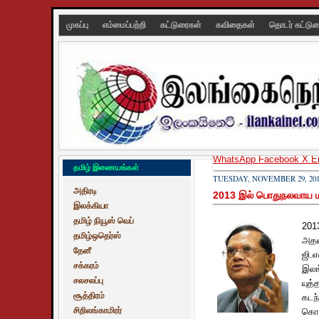
முகப்பு
எம்மைப்பற்றி
கட்டுரைகள்
கவிதைகள்
தொடர் கட்டு
WhatsApp
Facebook
X
E
தமிழ் இணையங்கள்
TUESDAY, NOVEMBER 29, 20
அதிரடி
2013 இல் பொதுநலவாய மாந
இலக்கியா
தமிழ் நியூஸ் வெப்
201
தமிழ்ஒதெர்ஸ்
அதன
தேனீ
ஜி.எ
சக்கரம்
இலங
சலசலப்பு
யுத
சூத்திரம்
கடந
சிறிலங்காமிரர்
கொட