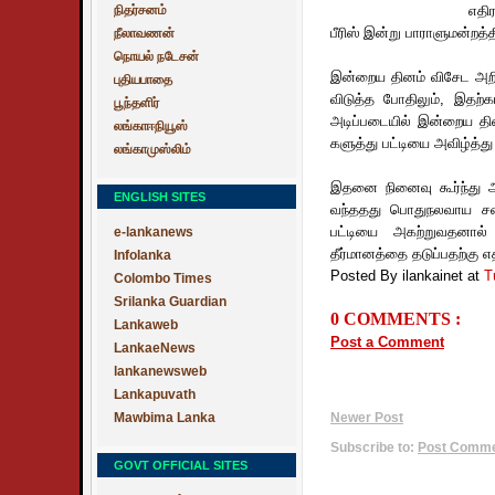
நிதர்சனம்
எதி
பீரிஸ் இன்று பாராளுமன்றத்த
நீலாவணன்
நொயல் நடேசன்
இன்றைய தினம் விசேட அற
புதியபாதை
விடுத்த போதிலும், இதற்
பூந்தளிர்
அடிப்படையில் இன்றைய தின
லங்காஈநியூஸ்
களுத்து பட்டியை அவிழ்த்து 
லங்காமுஸ்லிம்
இதனை நினைவு கூர்ந்து அம
ENGLISH SITES
வந்ததது பொதுநலவாய சபை 
பட்டியை அகற்றுவதனால்
e-lankanews
தீர்மானத்தை தடுப்பதற்கு எ
Infolanka
Posted By ilankainet
at
T
Colombo Times
Srilanka Guardian
0 COMMENTS :
Lankaweb
Post a Comment
LankaeNews
lankanewsweb
Lankapuvath
Mawbima Lanka
Newer Post
Subscribe to:
Post Commen
GOVT OFFICIAL SITES