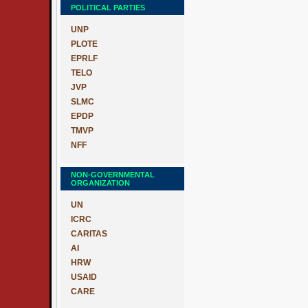
POLITICAL PARTIES
UNP
PLOTE
EPRLF
TELO
JVP
SLMC
EPDP
TMVP
NFF
NON-GOVERNMENTAL
ORGANIZATION
UN
ICRC
CARITAS
AI
HRW
USAID
CARE