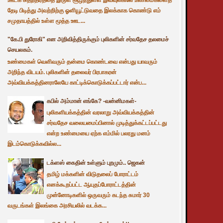
தேடி பிடித்து அவற்றிற்கு ஓளியூட்டுவதை இலக்காக கொண்டு எம்
சமுதாயத்தில் உள்ள மூத்த ஊட...
"கே.பி துரோகி" என அறிவித்திருக்கும் புலிகளின் சர்வதேச தலமைச்
செயலகம்.
உண்மைகள் வெளிவரும் தன்மை கொண்டவை என்பது யாவரும்
அறிந்த விடயம். புலிகளின் தலைவர் பிரபாகரன்
அவ்வியக்கத்தினராலேயே காட்டிக்கொடுக்கப்பட்டார் என்ப...
கபில் அம்மான் எங்கே? -வன்னிமகள்-
புலிகளியக்கத்தின் வரலாறு அவ்வியக்கத்தின்
சர்வதேச வலையமைப்பினால் முடித்துக்கட்டப்பட்டது
என்ற உண்மையை ஏற்க எம்மில் பலரது மனம்
இடம்கொடுக்கவில்ல...
டக்ளஸ் கைதின் உள்ளும் புறமும்.. ஜெகன்
தமிழ் மக்களின் விடுதலைப் போராட்டம்
எனக்கூறப்பட்ட ஆயுதப்போராட்டத்தின்
முன்னோடிகளில் ஒருவரும் கடந்த சுமார் 30
வருடங்கள் இலங்கை அரசியலில் வடக்க...