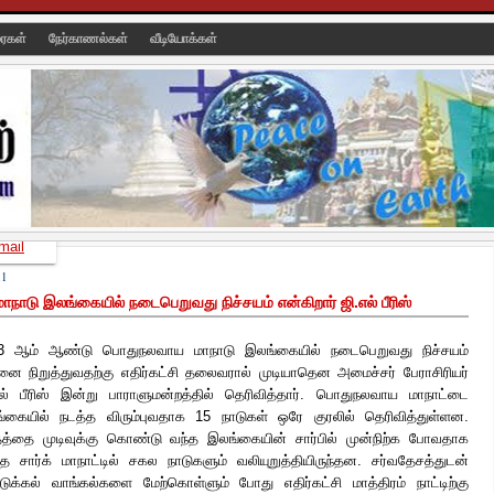
ரைகள்
நேர்காணல்கள்
வீடியோக்கள்
mail
11
ாடு இலங்கையில் நடைபெறுவது நிச்சயம் என்கிறார் ஜி.எல் பீரிஸ்
3 ஆம் ஆண்டு பொதுநலவாய மாநாடு இலங்கையில் நடைபெறுவது நிச்சயம்
ை நிறுத்துவதற்கு எதிர்கட்சி தலைவரால் முடியாதென அமைச்சர் பேராசிரியர்
ல் பீரிஸ் இன்று பாராளுமன்றத்தில் தெரிவித்தார்.
பொதுநலவாய மாநாட்டை
்கையில் நடத்த விரும்புவதாக 15 நாடுகள் ஒரே குரலில் தெரிவித்துள்ளன.
்தத்தை முடிவுக்கு கொண்டு வந்த இலங்கையின் சார்பில் முன்நிற்க போவதாக
்த சார்க் மாநாட்டில் சகல நாடுகளும் வலியுறுத்தியிருந்தன. சர்வதேசத்துடன்
ுக்கல் வாங்கல்களை மேற்கொள்ளும் போது எதிர்கட்சி மாத்திரம் நாட்டிற்கு