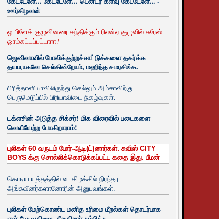
கேட்டேளே... கேட்டேளே... டென்டர் களவு கேட்டேளே... -
ஊர்கிழவன்
ஓ பிளேக் குழுவினரை சந்திக்கும் ரிஎன்ஏ குழுவில் சுரேஸ்
ஓரம்கட்டப்பட்டாரா?
ஜெனிவாவில் போலிக்குற்றச்சாட்டுக்களை தகர்க்க
தயாராகவே செல்கின்றோம், மஹிந்த சமரசிங்க.
பிரித்தானியாவிலிருந்து செல்லும் அம்சாவிற்கு
பெருமெடுப்பில் பிரியாவிடை நிகழ்வுகள்.
டக்ளசின் அடுத்த சிக்சர்! மிக விரைவில் படைகளை
வெளியேற்ற போகிறாராம்!
புலிகள் 60 வருடம் போர்-ஆடி(ட்)னார்கள். சுவிஸ் CITY
BOYS க்கு சொல்லிக்கொடுக்கப்பட்ட கதை இது. பீமன்
கொடிய யுத்தத்தில் வடகிழக்கில் நிரந்தர
அங்கவீனர்களானோரின் அனுபவங்கள்.
புலிகள் மேற்கொண்ட மனித உரிமை மீறல்கள் தொடர்பாக
ஏன் பேசுவதிலை. சீறுகிறார் சம்பிக்க