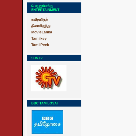
பொழுதுபோக்கு
ENTERTAINMENT
கவிதாநெற்
திரைவிருந்து
MovieLanka
Tamilkey
TamilPeek
SUNTV
BBC TAMILOSAI