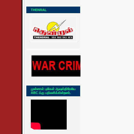
THENRAL
முன்னாள் புலிகள் ஆவுஸ்திரேலிய
ABC க்கு பதிலளிக்கின்றனர்.