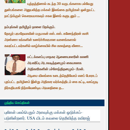
யுத்தத்தினால் கடந்த 30 வருடங்களாக பல்வேறு
துன்பங்களை அனுபவித்த மக்கள் இலங்கை தமிழர்கள் ஒன்றுபட்ட
நாட்டுக்குள் கௌரவமாகவும் சகல இனங் களுடனும் ...
நம்புங்கள் தமிழீழம் நாளை பிறக்கும்.
தோழர் பரமதேவாவின் மருமகன் எஸ். எஸ். கணேந்திரன் காசி
அண்ணா உங்களின் உணர்ச்சிகரமான வசனங்களால்
கவரப்பட்டவர்களில் வாழ்க்கையில் சில காலத்தை வீணா...
மட்டக்களப்பு மாநகர ஆணையாளரின் காணி
அபகரிப்பு அடாவடித்தனமும் கையாலாக
அதிகாரிகளின் பச்சோந்திதனமும்- பீமன்.
அடிமை விலங்கை உடைத்தெறிவோம் எனப் போராடப்
புறப்பட்ட தமிழினம் இன்று அதிகார வர்க்கத்திடம் கை கட்டி, வாய்மூடி
நிர்கதியாகி நிற்கவேண்டிய அவலநிலை த...
முந்திய செய்திகள்
புலிகள் பலம்பெறும் அளவுக்கு மக்கள் ஒடுக்கப்-
படுகின்றனர். USA யிடம் கவலை தெரிவித்த ரவிராஜ்