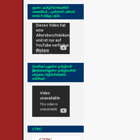
சூசை, தமிழ்ச்செல்வனின்
மனைவியர் , முன்னாள் புலிகள்
சனல் 4 விற்கு பதில்.
வெளிநாட்டிலுள்ள தமிழர்கள்
இலங்கையிலுள்ள தமிழர்களின்
வாழ்வை அழிக்கின்றனர்.
சுகிசிவம்
CTBC