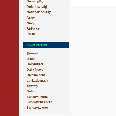
News. தமிழ்
Defence. தமிழ்
Nationalsecurity
Army
Navy
AirForce
Police
NEWS PAPERS
தினகரன்
Island
Dailymirror
Daily News
Divaina.com
Lankadeepa.lk
வீரகேசரி
Nation
SundayTimes.
SundayObserver
SundayLeader